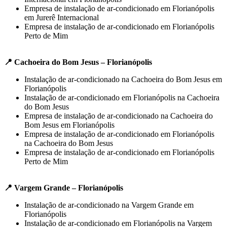
Empresa de instalação de ar-condicionado em Florianópolis
em Jurerê Internacional
Empresa de instalação de ar-condicionado em Florianópolis
Perto de Mim
📍 Cachoeira do Bom Jesus – Florianópolis
Instalação de ar-condicionado na Cachoeira do Bom Jesus em
Florianópolis
Instalação de ar-condicionado em Florianópolis na Cachoeira
do Bom Jesus
Empresa de instalação de ar-condicionado na Cachoeira do
Bom Jesus em Florianópolis
Empresa de instalação de ar-condicionado em Florianópolis
na Cachoeira do Bom Jesus
Empresa de instalação de ar-condicionado em Florianópolis
Perto de Mim
📍 Vargem Grande – Florianópolis
Instalação de ar-condicionado na Vargem Grande em
Florianópolis
Instalação de ar-condicionado em Florianópolis na Vargem