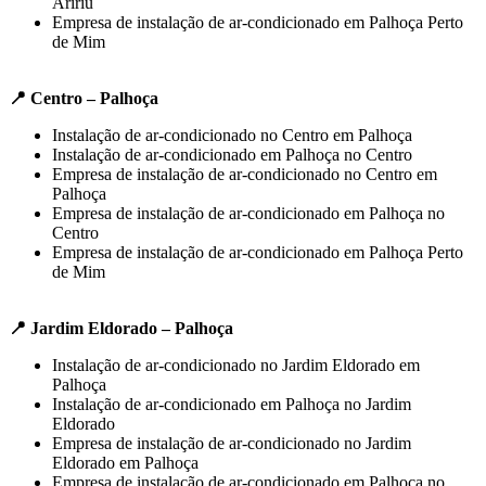
Aririú
Empresa de instalação de ar-condicionado em Palhoça Perto
de Mim
📍 Centro – Palhoça
Instalação de ar-condicionado no Centro em Palhoça
Instalação de ar-condicionado em Palhoça no Centro
Empresa de instalação de ar-condicionado no Centro em
Palhoça
Empresa de instalação de ar-condicionado em Palhoça no
Centro
Empresa de instalação de ar-condicionado em Palhoça Perto
de Mim
📍 Jardim Eldorado – Palhoça
Instalação de ar-condicionado no Jardim Eldorado em
Palhoça
Instalação de ar-condicionado em Palhoça no Jardim
Eldorado
Empresa de instalação de ar-condicionado no Jardim
Eldorado em Palhoça
Empresa de instalação de ar-condicionado em Palhoça no