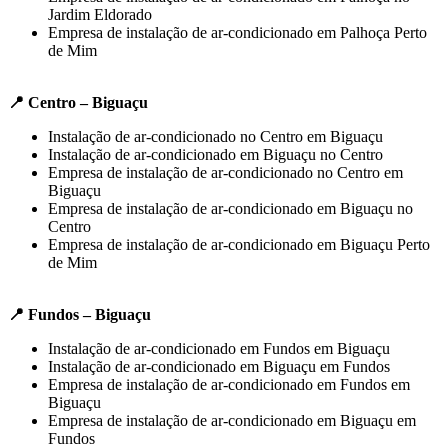
Jardim Eldorado
Empresa de instalação de ar-condicionado em Palhoça Perto
de Mim
📍 Centro – Biguaçu
Instalação de ar-condicionado no Centro em Biguaçu
Instalação de ar-condicionado em Biguaçu no Centro
Empresa de instalação de ar-condicionado no Centro em
Biguaçu
Empresa de instalação de ar-condicionado em Biguaçu no
Centro
Empresa de instalação de ar-condicionado em Biguaçu Perto
de Mim
📍 Fundos – Biguaçu
Instalação de ar-condicionado em Fundos em Biguaçu
Instalação de ar-condicionado em Biguaçu em Fundos
Empresa de instalação de ar-condicionado em Fundos em
Biguaçu
Empresa de instalação de ar-condicionado em Biguaçu em
Fundos