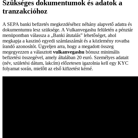
Szükséges dokumentumok és adatok a
tranzakcióhoz
A SEPA banki befizetés megkezdéséhez néhány alapvető adatra és
dokumentumra lesz szüksége. A Vulkanvegashu felületén a pénztár
menüpontban válassza a „Banki átutalás” lehetőséget, ahol
megkapja a kaszinó egyedi számlaszámát és a közlemény rovatba
írandó azonosítót. Ügyeljen arra, hogy a megadott összeg
megegyezzen a választott
vulkanvegashu
bónusz minimális
befizetési összegével, amely általában 20 euró. Személyes adatait
(név, születési dátum, lakcím) előzetesen igazolnia kell egy KYC
folyamat során, mielőtt az első kifizetést kérné.