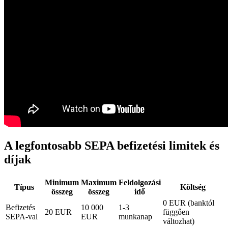
A legfontosabb SEPA befizetési limitek és
díjak
Minimum
Maximum
Feldolgozási
Típus
Költség
összeg
összeg
idő
0 EUR (banktól
Befizetés
10 000
1-3
20 EUR
függően
SEPA-val
EUR
munkanap
változhat)