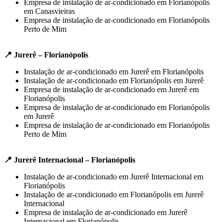
Empresa de instalação de ar-condicionado em Florianópolis
em Canasvieiras
Empresa de instalação de ar-condicionado em Florianópolis
Perto de Mim
📍 Jurerê – Florianópolis
Instalação de ar-condicionado em Jurerê em Florianópolis
Instalação de ar-condicionado em Florianópolis em Jurerê
Empresa de instalação de ar-condicionado em Jurerê em
Florianópolis
Empresa de instalação de ar-condicionado em Florianópolis
em Jurerê
Empresa de instalação de ar-condicionado em Florianópolis
Perto de Mim
📍 Jurerê Internacional – Florianópolis
Instalação de ar-condicionado em Jurerê Internacional em
Florianópolis
Instalação de ar-condicionado em Florianópolis em Jurerê
Internacional
Empresa de instalação de ar-condicionado em Jurerê
Internacional em Florianópolis