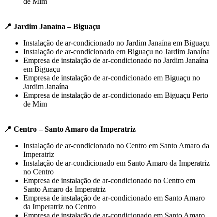
de Mim
📍 Jardim Janaína – Biguaçu
Instalação de ar-condicionado no Jardim Janaína em Biguaçu
Instalação de ar-condicionado em Biguaçu no Jardim Janaína
Empresa de instalação de ar-condicionado no Jardim Janaína
em Biguaçu
Empresa de instalação de ar-condicionado em Biguaçu no
Jardim Janaína
Empresa de instalação de ar-condicionado em Biguaçu Perto
de Mim
📍 Centro – Santo Amaro da Imperatriz
Instalação de ar-condicionado no Centro em Santo Amaro da
Imperatriz
Instalação de ar-condicionado em Santo Amaro da Imperatriz
no Centro
Empresa de instalação de ar-condicionado no Centro em
Santo Amaro da Imperatriz
Empresa de instalação de ar-condicionado em Santo Amaro
da Imperatriz no Centro
Empresa de instalação de ar-condicionado em Santo Amaro