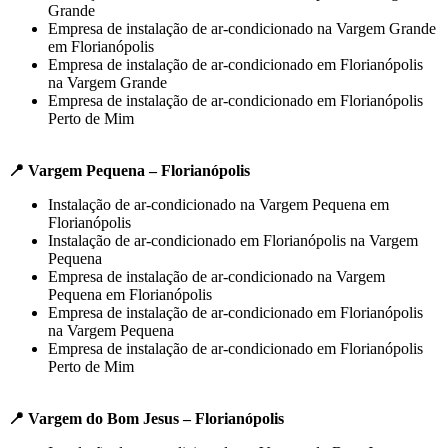
Grande
Empresa de instalação de ar-condicionado na Vargem Grande
em Florianópolis
Empresa de instalação de ar-condicionado em Florianópolis
na Vargem Grande
Empresa de instalação de ar-condicionado em Florianópolis
Perto de Mim
📍 Vargem Pequena – Florianópolis
Instalação de ar-condicionado na Vargem Pequena em
Florianópolis
Instalação de ar-condicionado em Florianópolis na Vargem
Pequena
Empresa de instalação de ar-condicionado na Vargem
Pequena em Florianópolis
Empresa de instalação de ar-condicionado em Florianópolis
na Vargem Pequena
Empresa de instalação de ar-condicionado em Florianópolis
Perto de Mim
📍 Vargem do Bom Jesus – Florianópolis