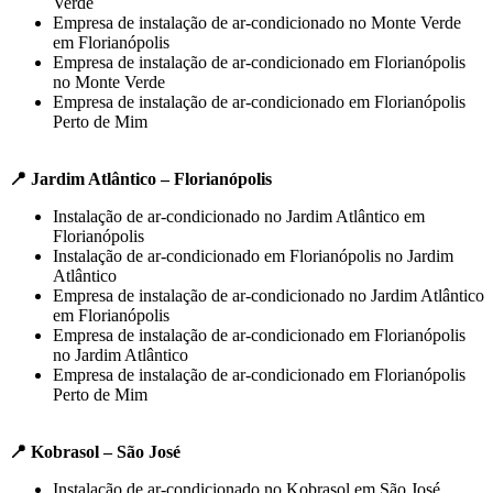
Verde
Empresa de instalação de ar-condicionado no Monte Verde
em Florianópolis
Empresa de instalação de ar-condicionado em Florianópolis
no Monte Verde
Empresa de instalação de ar-condicionado em Florianópolis
Perto de Mim
📍 Jardim Atlântico – Florianópolis
Instalação de ar-condicionado no Jardim Atlântico em
Florianópolis
Instalação de ar-condicionado em Florianópolis no Jardim
Atlântico
Empresa de instalação de ar-condicionado no Jardim Atlântico
em Florianópolis
Empresa de instalação de ar-condicionado em Florianópolis
no Jardim Atlântico
Empresa de instalação de ar-condicionado em Florianópolis
Perto de Mim
📍 Kobrasol – São José
Instalação de ar-condicionado no Kobrasol em São José