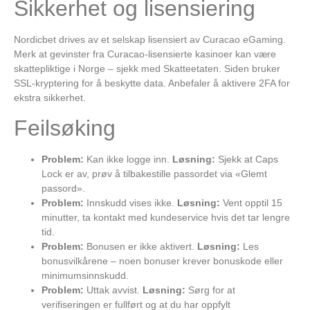
Sikkerhet og lisensiering
Nordicbet drives av et selskap lisensiert av Curacao eGaming.
Merk at gevinster fra Curacao-lisensierte kasinoer kan være
skattepliktige i Norge – sjekk med Skatteetaten. Siden bruker
SSL-kryptering for å beskytte data. Anbefaler å aktivere 2FA for
ekstra sikkerhet.
Feilsøking
Problem:
Kan ikke logge inn.
Løsning:
Sjekk at Caps
Lock er av, prøv å tilbakestille passordet via «Glemt
passord».
Problem:
Innskudd vises ikke.
Løsning:
Vent opptil 15
minutter, ta kontakt med kundeservice hvis det tar lengre
tid.
Problem:
Bonusen er ikke aktivert.
Løsning:
Les
bonusvilkårene – noen bonuser krever bonuskode eller
minimumsinnskudd.
Problem:
Uttak avvist.
Løsning:
Sørg for at
verifiseringen er fullført og at du har oppfylt