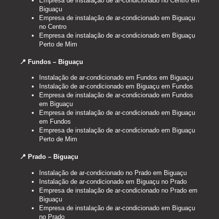
Empresa de instalação de ar-condicionado no Centro em
Biguaçu
Empresa de instalação de ar-condicionado em Biguaçu
no Centro
Empresa de instalação de ar-condicionado em Biguaçu
Perto de Mim
📍 Fundos – Biguaçu
Instalação de ar-condicionado em Fundos em Biguaçu
Instalação de ar-condicionado em Biguaçu em Fundos
Empresa de instalação de ar-condicionado em Fundos
em Biguaçu
Empresa de instalação de ar-condicionado em Biguaçu
em Fundos
Empresa de instalação de ar-condicionado em Biguaçu
Perto de Mim
📍 Prado – Biguaçu
Instalação de ar-condicionado no Prado em Biguaçu
Instalação de ar-condicionado em Biguaçu no Prado
Empresa de instalação de ar-condicionado no Prado em
Biguaçu
Empresa de instalação de ar-condicionado em Biguaçu
no Prado