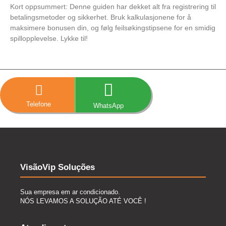
Kort oppsummert: Denne guiden har dekket alt fra registrering til
betalingsmetoder og sikkerhet. Bruk kalkulasjonene for å
maksimere bonusen din, og følg feilsøkingstipsene for en smidig
spillopplevelse. Lykke til!
Telefone
WhatsApp
VisãoVip Soluções
Sua empresa em ar condicionado.
NÓS LEVAMOS A SOLUÇÃO ATÉ VOCÊ !