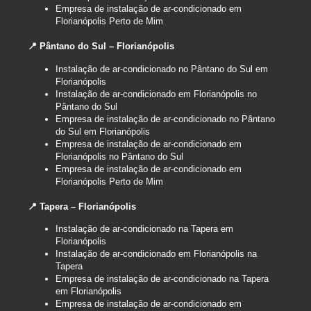
Empresa de instalação de ar-condicionado em
Florianópolis Perto de Mim
📍 Pântano do Sul – Florianópolis
Instalação de ar-condicionado no Pântano do Sul em
Florianópolis
Instalação de ar-condicionado em Florianópolis no
Pântano do Sul
Empresa de instalação de ar-condicionado no Pântano
do Sul em Florianópolis
Empresa de instalação de ar-condicionado em
Florianópolis no Pântano do Sul
Empresa de instalação de ar-condicionado em
Florianópolis Perto de Mim
📍 Tapera – Florianópolis
Instalação de ar-condicionado na Tapera em
Florianópolis
Instalação de ar-condicionado em Florianópolis na
Tapera
Empresa de instalação de ar-condicionado na Tapera
em Florianópolis
Empresa de instalação de ar-condicionado em