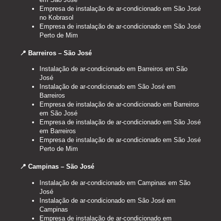
Empresa de instalação de ar-condicionado em São José
no Kobrasol
Empresa de instalação de ar-condicionado em São José
Perto de Mim
📍 Barreiros – São José
Instalação de ar-condicionado em Barreiros em São
José
Instalação de ar-condicionado em São José em
Barreiros
Empresa de instalação de ar-condicionado em Barreiros
em São José
Empresa de instalação de ar-condicionado em São José
em Barreiros
Empresa de instalação de ar-condicionado em São José
Perto de Mim
📍 Campinas – São José
Instalação de ar-condicionado em Campinas em São
José
Instalação de ar-condicionado em São José em
Campinas
Empresa de instalação de ar-condicionado em