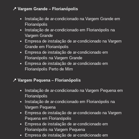
📍 Vargem Grande – Florianópolis
Instalação de ar-condicionado na Vargem Grande em
Florianópolis
Instalação de ar-condicionado em Florianópolis na
Vargem Grande
Empresa de instalação de ar-condicionado na Vargem
Grande em Florianópolis
Empresa de instalação de ar-condicionado em
Florianópolis na Vargem Grande
Empresa de instalação de ar-condicionado em
Florianópolis Perto de Mim
📍 Vargem Pequena – Florianópolis
Instalação de ar-condicionado na Vargem Pequena em
Florianópolis
Instalação de ar-condicionado em Florianópolis na
Vargem Pequena
Empresa de instalação de ar-condicionado na Vargem
Pequena em Florianópolis
Empresa de instalação de ar-condicionado em
Florianópolis na Vargem Pequena
Empresa de instalação de ar-condicionado em