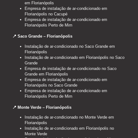
em Florianópolis
Empresa de instalação de ar-condicionado em
Florianópolis no Cacupé
Empresa de instalação de ar-condicionado em
Florianópolis Perto de Mim
📍 Saco Grande – Florianópolis
Instalação de ar-condicionado no Saco Grande em
Florianópolis
Instalação de ar-condicionado em Florianópolis no Saco
Grande
Empresa de instalação de ar-condicionado no Saco
Grande em Florianópolis
Empresa de instalação de ar-condicionado em
Florianópolis no Saco Grande
Empresa de instalação de ar-condicionado em
Florianópolis Perto de Mim
📍 Monte Verde – Florianópolis
Instalação de ar-condicionado no Monte Verde em
Florianópolis
Instalação de ar-condicionado em Florianópolis no
Monte Verde