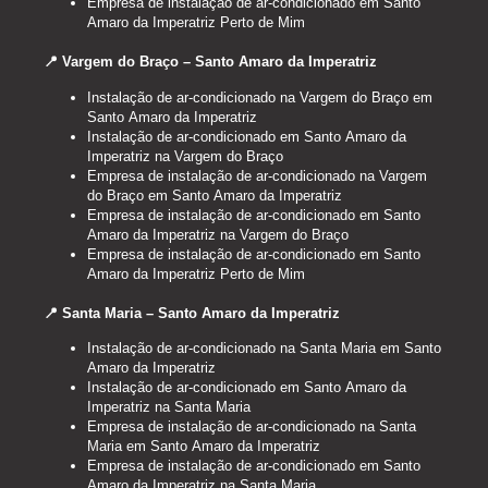
Empresa de instalação de ar-condicionado em Santo
Amaro da Imperatriz Perto de Mim
📍 Vargem do Braço – Santo Amaro da Imperatriz
Instalação de ar-condicionado na Vargem do Braço em
Santo Amaro da Imperatriz
Instalação de ar-condicionado em Santo Amaro da
Imperatriz na Vargem do Braço
Empresa de instalação de ar-condicionado na Vargem
do Braço em Santo Amaro da Imperatriz
Empresa de instalação de ar-condicionado em Santo
Amaro da Imperatriz na Vargem do Braço
Empresa de instalação de ar-condicionado em Santo
Amaro da Imperatriz Perto de Mim
📍 Santa Maria – Santo Amaro da Imperatriz
Instalação de ar-condicionado na Santa Maria em Santo
Amaro da Imperatriz
Instalação de ar-condicionado em Santo Amaro da
Imperatriz na Santa Maria
Empresa de instalação de ar-condicionado na Santa
Maria em Santo Amaro da Imperatriz
Empresa de instalação de ar-condicionado em Santo
Amaro da Imperatriz na Santa Maria