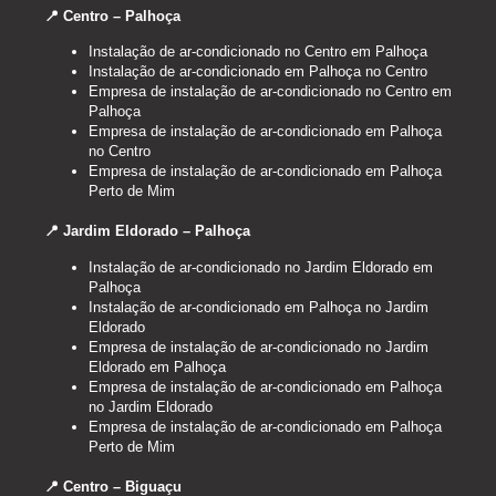
📍 Centro – Palhoça
Instalação de ar-condicionado no Centro em Palhoça
Instalação de ar-condicionado em Palhoça no Centro
Empresa de instalação de ar-condicionado no Centro em
Palhoça
Empresa de instalação de ar-condicionado em Palhoça
no Centro
Empresa de instalação de ar-condicionado em Palhoça
Perto de Mim
📍 Jardim Eldorado – Palhoça
Instalação de ar-condicionado no Jardim Eldorado em
Palhoça
Instalação de ar-condicionado em Palhoça no Jardim
Eldorado
Empresa de instalação de ar-condicionado no Jardim
Eldorado em Palhoça
Empresa de instalação de ar-condicionado em Palhoça
no Jardim Eldorado
Empresa de instalação de ar-condicionado em Palhoça
Perto de Mim
📍 Centro – Biguaçu