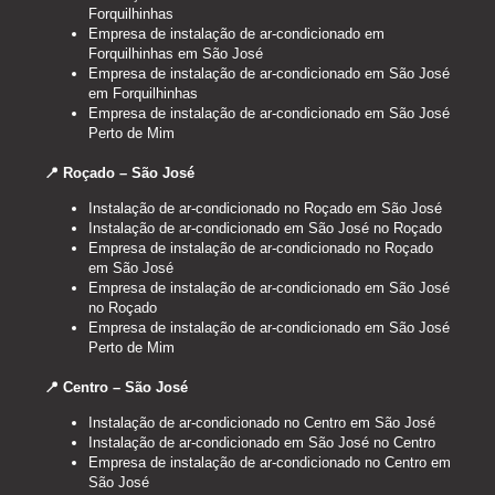
Forquilhinhas
Empresa de instalação de ar-condicionado em
Forquilhinhas em São José
Empresa de instalação de ar-condicionado em São José
em Forquilhinhas
Empresa de instalação de ar-condicionado em São José
Perto de Mim
📍 Roçado – São José
Instalação de ar-condicionado no Roçado em São José
Instalação de ar-condicionado em São José no Roçado
Empresa de instalação de ar-condicionado no Roçado
em São José
Empresa de instalação de ar-condicionado em São José
no Roçado
Empresa de instalação de ar-condicionado em São José
Perto de Mim
📍 Centro – São José
Instalação de ar-condicionado no Centro em São José
Instalação de ar-condicionado em São José no Centro
Empresa de instalação de ar-condicionado no Centro em
São José