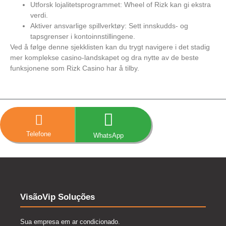
Utforsk lojalitetsprogrammet: Wheel of Rizk kan gi ekstra
verdi.
Aktiver ansvarlige spillverktøy: Sett innskudds‑ og
tapsgrenser i kontoinnstillingene.
Ved å følge denne sjekklisten kan du trygt navigere i det stadig
mer komplekse casino‑landskapet og dra nytte av de beste
funksjonene som Rizk Casino har å tilby.
Telefone
WhatsApp
VisãoVip Soluções
Sua empresa em ar condicionado.