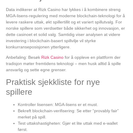
Data indikerer at Rizk Casino har lykkes i å kombinere streng
MGA‑lisens‑regulering med moderne blockchain‑teknologi for å
levere raskere uttak, økt spillertillit og et variert spillutvalg. For
norske spillere som verdsetter både sikkerhet og innovasjon, er
dette casinoet et solid valg. Samtidig viser analysen at videre
investering i blockchain‑basert spillvilje vil styrke
konkurranseposisjonen ytterligere.
Anbefaling: Besøk
Rizk Casino
for å oppleve en plattform der
tradisjon møter fremtidens teknologi – men husk alltid å spille
ansvarlig og sette egne grenser.
Praktisk sjekkliste for nye
spillere
Kontroller lisensen: MGA‑lisens er et must.
Bekreft blockchain‑verifisering: Se etter “provably fair”
merket på spill.
Test uttakshastigheten: Gjør et lite uttak med e‑wallet
først.