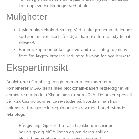
kan oppleve blokkeringer ved uttak.
Muligheter
Utvidet blockchain‑dekning: Ved å øke prosentandelen av
spill som er verifisert på ledger, kan plattformen styrke sitt
tillitsnivå.
Partnerskap med betalingsleverandører: Integrasjon av
flere fiat‑krypto‑broer vil redusere friksjon for nye brukere.
Ekspertinnsikt
Analytikere i Gambling Insight mener at casinoer som
kombinerer MGA‑lisens med blockchain‑basert rettferdighet vil
dominere markedet i Skandinavia innen 2025. De peker spesielt
på Rizk Casino som en case‑studie på hvordan man kan
balansere tradisjonelle regulatoriske krav med banebrytende
teknologi.
Rådgivning: Spillere bør alltid sjekke om casinoet
har en gyldig MGA‑lisens og om deres spill er
blockchain‑verifiserte før de gjør innskudd.