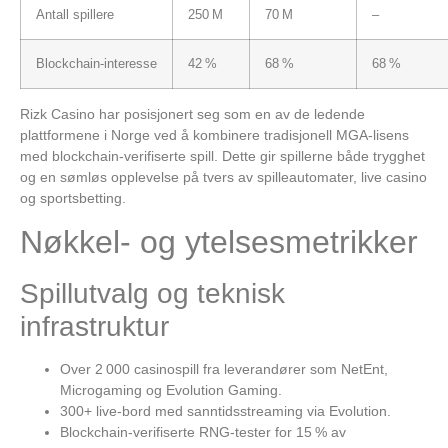
Antall spillere
250 M
70 M
–
Blockchain‑interesse
42 %
68 %
68 %
Rizk Casino har posisjonert seg som en av de ledende
plattformene i Norge ved å kombinere tradisjonell MGA‑lisens
med blockchain‑verifiserte spill. Dette gir spillerne både trygghet
og en sømløs opplevelse på tvers av spilleautomater, live casino
og sportsbetting.
Nøkkel‑ og ytelsesmetrikker
Spillutvalg og teknisk
infrastruktur
Over 2 000 casinospill fra leverandører som NetEnt,
Microgaming og Evolution Gaming.
300+ live‑bord med sanntidsstreaming via Evolution.
Blockchain‑verifiserte RNG‑tester for 15 % av