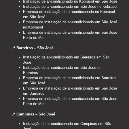
Instalação de ar-condicionado no Kobrasol em São José
Instalação de ar-condicionado em São José no Kobrasol
Empresa de instalação de ar-condicionado no Kobrasol
em São José
Empresa de instalação de ar-condicionado em São José
no Kobrasol
Empresa de instalação de ar-condicionado em São José
Perto de Mim
📍 Barreiros – São José
Instalação de ar-condicionado em Barreiros em São
José
Instalação de ar-condicionado em São José em
Barreiros
Empresa de instalação de ar-condicionado em Barreiros
em São José
Empresa de instalação de ar-condicionado em São José
em Barreiros
Empresa de instalação de ar-condicionado em São José
Perto de Mim
📍 Campinas – São José
Instalação de ar-condicionado em Campinas em São
José