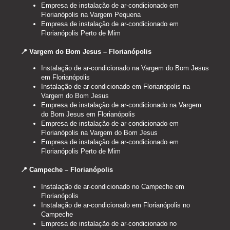
Empresa de instalação de ar-condicionado em
Florianópolis na Vargem Pequena
Empresa de instalação de ar-condicionado em
Florianópolis Perto de Mim
📍 Vargem do Bom Jesus – Florianópolis
Instalação de ar-condicionado na Vargem do Bom Jesus
em Florianópolis
Instalação de ar-condicionado em Florianópolis na
Vargem do Bom Jesus
Empresa de instalação de ar-condicionado na Vargem
do Bom Jesus em Florianópolis
Empresa de instalação de ar-condicionado em
Florianópolis na Vargem do Bom Jesus
Empresa de instalação de ar-condicionado em
Florianópolis Perto de Mim
📍 Campeche – Florianópolis
Instalação de ar-condicionado no Campeche em
Florianópolis
Instalação de ar-condicionado em Florianópolis no
Campeche
Empresa de instalação de ar-condicionado no