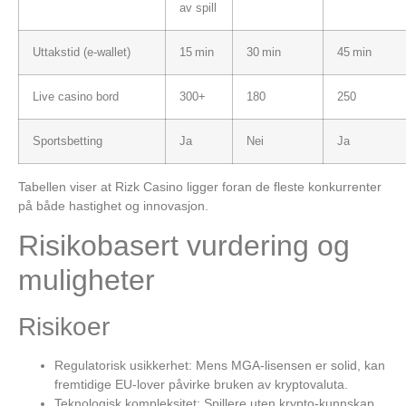
av spill
Uttakstid (e‑wallet)
15 min
30 min
45 min
Live casino bord
300+
180
250
Sportsbetting
Ja
Nei
Ja
Tabellen viser at Rizk Casino ligger foran de fleste konkurrenter
på både hastighet og innovasjon.
Risikobasert vurdering og
muligheter
Risikoer
Regulatorisk usikkerhet: Mens MGA‑lisensen er solid, kan
fremtidige EU‑lover påvirke bruken av kryptovaluta.
Teknologisk kompleksitet: Spillere uten krypto‑kunnskap