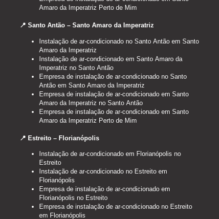
Amaro da Imperatriz Perto de Mim
📍 Santo Antão – Santo Amaro da Imperatriz
Instalação de ar-condicionado no Santo Antão em Santo
Amaro da Imperatriz
Instalação de ar-condicionado em Santo Amaro da
Imperatriz no Santo Antão
Empresa de instalação de ar-condicionado no Santo
Antão em Santo Amaro da Imperatriz
Empresa de instalação de ar-condicionado em Santo
Amaro da Imperatriz no Santo Antão
Empresa de instalação de ar-condicionado em Santo
Amaro da Imperatriz Perto de Mim
📍 Estreito – Florianópolis
Instalação de ar-condicionado em Florianópolis no
Estreito
Instalação de ar-condicionado no Estreito em
Florianópolis
Empresa de instalação de ar-condicionado em
Florianópolis no Estreito
Empresa de instalação de ar-condicionado no Estreito
em Florianópolis