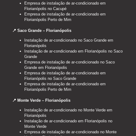
Empresa de instalação de ar-condicionado em
Florianópolis no Cacupé
Empresa de instalação de ar-condicionado em
Florianópolis Perto de Mim
📍 Saco Grande – Florianópolis
Instalação de ar-condicionado no Saco Grande em
Florianópolis
Instalação de ar-condicionado em Florianópolis no Saco
Grande
Empresa de instalação de ar-condicionado no Saco
Grande em Florianópolis
Empresa de instalação de ar-condicionado em
Florianópolis no Saco Grande
Empresa de instalação de ar-condicionado em
Florianópolis Perto de Mim
📍 Monte Verde – Florianópolis
Instalação de ar-condicionado no Monte Verde em
Florianópolis
Instalação de ar-condicionado em Florianópolis no
Monte Verde
Empresa de instalação de ar-condicionado no Monte