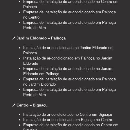
Empresa de instalação de ar-condicionado no Centro em
Palhoça
Empresa de instalação de ar-condicionado em Palhoça
no Centro
Empresa de instalação de ar-condicionado em Palhoça
Perto de Mim
📍 Jardim Eldorado – Palhoça
Instalação de ar-condicionado no Jardim Eldorado em
Palhoça
Instalação de ar-condicionado em Palhoça no Jardim
Eldorado
Empresa de instalação de ar-condicionado no Jardim
Eldorado em Palhoça
Empresa de instalação de ar-condicionado em Palhoça
no Jardim Eldorado
Empresa de instalação de ar-condicionado em Palhoça
Perto de Mim
📍 Centro – Biguaçu
Instalação de ar-condicionado no Centro em Biguaçu
Instalação de ar-condicionado em Biguaçu no Centro
Empresa de instalação de ar-condicionado no Centro em