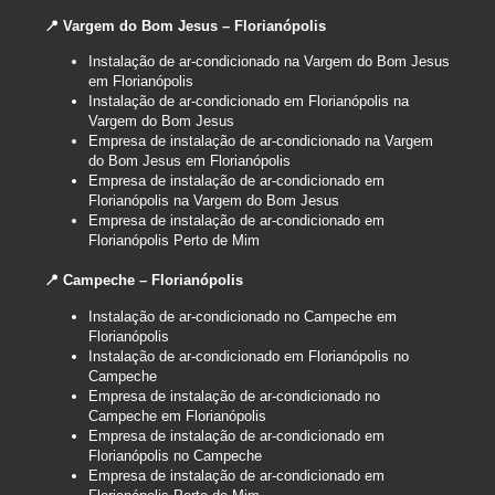
📍 Vargem do Bom Jesus – Florianópolis
Instalação de ar-condicionado na Vargem do Bom Jesus
em Florianópolis
Instalação de ar-condicionado em Florianópolis na
Vargem do Bom Jesus
Empresa de instalação de ar-condicionado na Vargem
do Bom Jesus em Florianópolis
Empresa de instalação de ar-condicionado em
Florianópolis na Vargem do Bom Jesus
Empresa de instalação de ar-condicionado em
Florianópolis Perto de Mim
📍 Campeche – Florianópolis
Instalação de ar-condicionado no Campeche em
Florianópolis
Instalação de ar-condicionado em Florianópolis no
Campeche
Empresa de instalação de ar-condicionado no
Campeche em Florianópolis
Empresa de instalação de ar-condicionado em
Florianópolis no Campeche
Empresa de instalação de ar-condicionado em