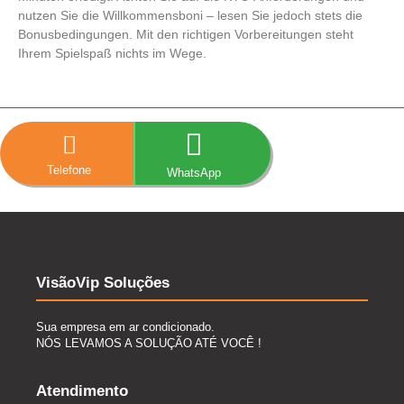
nutzen Sie die Willkommensboni – lesen Sie jedoch stets die
Bonusbedingungen. Mit den richtigen Vorbereitungen steht
Ihrem Spielspaß nichts im Wege.
Telefone
WhatsApp
VisãoVip Soluções
Sua empresa em ar condicionado.
NÓS LEVAMOS A SOLUÇÃO ATÉ VOCÊ !
Atendimento