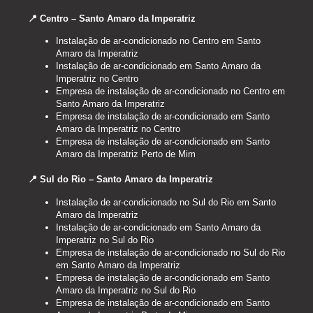
📍 Centro – Santo Amaro da Imperatriz
Instalação de ar-condicionado no Centro em Santo
Amaro da Imperatriz
Instalação de ar-condicionado em Santo Amaro da
Imperatriz no Centro
Empresa de instalação de ar-condicionado no Centro em
Santo Amaro da Imperatriz
Empresa de instalação de ar-condicionado em Santo
Amaro da Imperatriz no Centro
Empresa de instalação de ar-condicionado em Santo
Amaro da Imperatriz Perto de Mim
📍 Sul do Rio – Santo Amaro da Imperatriz
Instalação de ar-condicionado no Sul do Rio em Santo
Amaro da Imperatriz
Instalação de ar-condicionado em Santo Amaro da
Imperatriz no Sul do Rio
Empresa de instalação de ar-condicionado no Sul do Rio
em Santo Amaro da Imperatriz
Empresa de instalação de ar-condicionado em Santo
Amaro da Imperatriz no Sul do Rio
Empresa de instalação de ar-condicionado em Santo