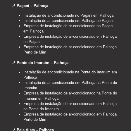
📍 Pagani – Palhoça
Instalação de ar-condicionado no Pagani em Palhoça
Instalação de ar-condicionado em Palhoça no Pagani
Empresa de instalação de ar-condicionado no Pagani
em Palhoça
Empresa de instalação de ar-condicionado em Palhoça
no Pagani
Empresa de instalação de ar-condicionado em Palhoça
Perto de Mim
📍 Ponte do Imaruim – Palhoça
Instalação de ar-condicionado na Ponte do Imaruim em
Palhoça
Instalação de ar-condicionado em Palhoça na Ponte do
Imaruim
Empresa de instalação de ar-condicionado na Ponte do
Imaruim em Palhoça
Empresa de instalação de ar-condicionado em Palhoça
na Ponte do Imaruim
Empresa de instalação de ar-condicionado em Palhoça
Perto de Mim
📍 Bela Vista – Palhoça