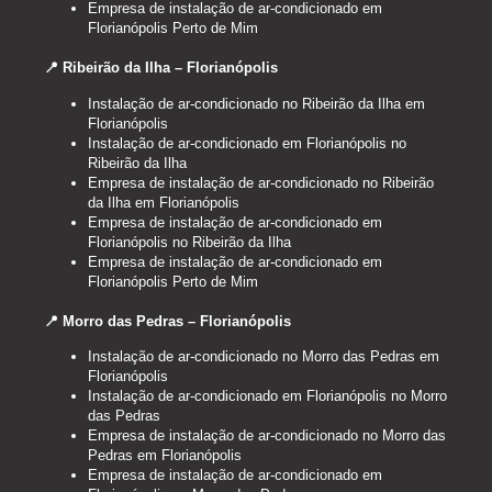
Empresa de instalação de ar-condicionado em
Florianópolis Perto de Mim
📍 Ribeirão da Ilha – Florianópolis
Instalação de ar-condicionado no Ribeirão da Ilha em
Florianópolis
Instalação de ar-condicionado em Florianópolis no
Ribeirão da Ilha
Empresa de instalação de ar-condicionado no Ribeirão
da Ilha em Florianópolis
Empresa de instalação de ar-condicionado em
Florianópolis no Ribeirão da Ilha
Empresa de instalação de ar-condicionado em
Florianópolis Perto de Mim
📍 Morro das Pedras – Florianópolis
Instalação de ar-condicionado no Morro das Pedras em
Florianópolis
Instalação de ar-condicionado em Florianópolis no Morro
das Pedras
Empresa de instalação de ar-condicionado no Morro das
Pedras em Florianópolis
Empresa de instalação de ar-condicionado em