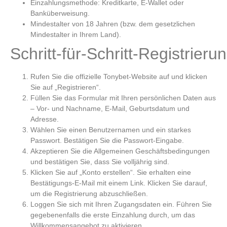
Einzahlungsmethode: Kreditkarte, E‑Wallet oder
Banküberweisung.
Mindestalter von 18 Jahren (bzw. dem gesetzlichen
Mindestalter in Ihrem Land).
Schritt‑für‑Schritt‑Registrieru
Rufen Sie die offizielle Tonybet‑Website auf und klicken
Sie auf „Registrieren“.
Füllen Sie das Formular mit Ihren persönlichen Daten aus
– Vor‑ und Nachname, E‑Mail, Geburtsdatum und
Adresse.
Wählen Sie einen Benutzernamen und ein starkes
Passwort. Bestätigen Sie die Passwort‑Eingabe.
Akzeptieren Sie die Allgemeinen Geschäftsbedingungen
und bestätigen Sie, dass Sie volljährig sind.
Klicken Sie auf „Konto erstellen“. Sie erhalten eine
Bestätigungs‑E‑Mail mit einem Link. Klicken Sie darauf,
um die Registrierung abzuschließen.
Loggen Sie sich mit Ihren Zugangsdaten ein. Führen Sie
gegebenenfalls die erste Einzahlung durch, um das
Willkommensangebot zu aktivieren.