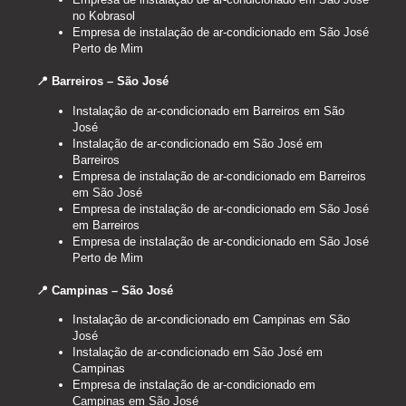
no Kobrasol
Empresa de instalação de ar-condicionado em São José
Perto de Mim
📍 Barreiros – São José
Instalação de ar-condicionado em Barreiros em São
José
Instalação de ar-condicionado em São José em
Barreiros
Empresa de instalação de ar-condicionado em Barreiros
em São José
Empresa de instalação de ar-condicionado em São José
em Barreiros
Empresa de instalação de ar-condicionado em São José
Perto de Mim
📍 Campinas – São José
Instalação de ar-condicionado em Campinas em São
José
Instalação de ar-condicionado em São José em
Campinas
Empresa de instalação de ar-condicionado em
Campinas em São José