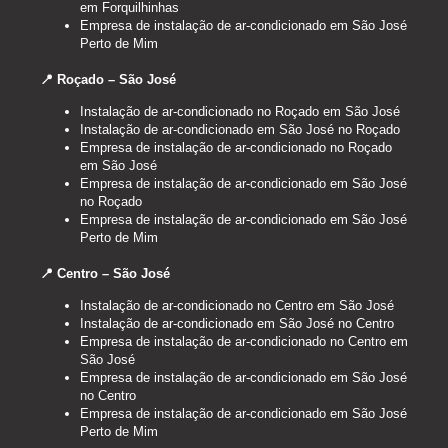
em Forquilhinhas
Empresa de instalação de ar-condicionado em São José
Perto de Mim
📍 Roçado – São José
Instalação de ar-condicionado no Roçado em São José
Instalação de ar-condicionado em São José no Roçado
Empresa de instalação de ar-condicionado no Roçado
em São José
Empresa de instalação de ar-condicionado em São José
no Roçado
Empresa de instalação de ar-condicionado em São José
Perto de Mim
📍 Centro – São José
Instalação de ar-condicionado no Centro em São José
Instalação de ar-condicionado em São José no Centro
Empresa de instalação de ar-condicionado no Centro em
São José
Empresa de instalação de ar-condicionado em São José
no Centro
Empresa de instalação de ar-condicionado em São José
Perto de Mim