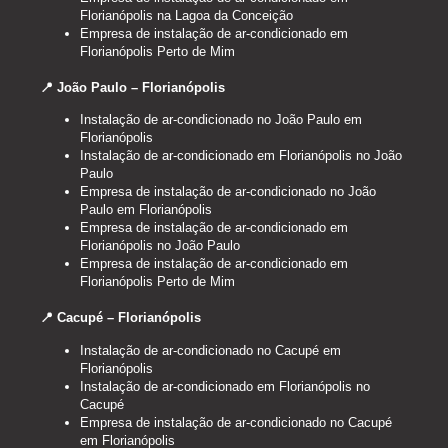
Florianópolis na Lagoa da Conceição
Empresa de instalação de ar-condicionado em
Florianópolis Perto de Mim
📍 João Paulo – Florianópolis
Instalação de ar-condicionado no João Paulo em
Florianópolis
Instalação de ar-condicionado em Florianópolis no João
Paulo
Empresa de instalação de ar-condicionado no João
Paulo em Florianópolis
Empresa de instalação de ar-condicionado em
Florianópolis no João Paulo
Empresa de instalação de ar-condicionado em
Florianópolis Perto de Mim
📍 Cacupé – Florianópolis
Instalação de ar-condicionado no Cacupé em
Florianópolis
Instalação de ar-condicionado em Florianópolis no
Cacupé
Empresa de instalação de ar-condicionado no Cacupé
em Florianópolis