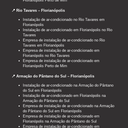
Florianópolis Perto de Mim
📍 Rio Tavares – Florianópolis
Instalação de ar-condicionado no Rio Tavares em
Florianópolis
Instalação de ar-condicionado em Florianópolis no Rio
Tavares
Empresa de instalação de ar-condicionado no Rio
Tavares em Florianópolis
Empresa de instalação de ar-condicionado em
Florianópolis no Rio Tavares
Empresa de instalação de ar-condicionado em
Florianópolis Perto de Mim
📍 Armação do Pântano do Sul – Florianópolis
Instalação de ar-condicionado na Armação do Pântano
do Sul em Florianópolis
Instalação de ar-condicionado em Florianópolis na
Armação do Pântano do Sul
Empresa de instalação de ar-condicionado na Armação
do Pântano do Sul em Florianópolis
Empresa de instalação de ar-condicionado em
Florianópolis na Armação do Pântano do Sul
Empresa de instalação de ar-condicionado em