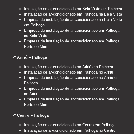
Instalação de ar-condicionado na Bela Vista em Palhoça
Instalação de ar-condicionado em Palhoça na Bela Vista
Empresa de instalação de ar-condicionado na Bela Vista
em Palhoça
Empresa de instalação de ar-condicionado em Palhoça
na Bela Vista
Empresa de instalação de ar-condicionado em Palhoça
Perto de Mim
📍 Aririú – Palhoça
Instalação de ar-condicionado no Aririú em Palhoça
Instalação de ar-condicionado em Palhoça no Aririú
Empresa de instalação de ar-condicionado no Aririú em
Palhoça
Empresa de instalação de ar-condicionado em Palhoça
no Aririú
Empresa de instalação de ar-condicionado em Palhoça
Perto de Mim
📍 Centro – Palhoça
Instalação de ar-condicionado no Centro em Palhoça
Instalação de ar-condicionado em Palhoça no Centro