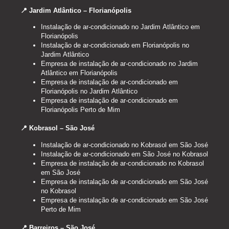
📍 Jardim Atlântico – Florianópolis
Instalação de ar-condicionado no Jardim Atlântico em
Florianópolis
Instalação de ar-condicionado em Florianópolis no
Jardim Atlântico
Empresa de instalação de ar-condicionado no Jardim
Atlântico em Florianópolis
Empresa de instalação de ar-condicionado em
Florianópolis no Jardim Atlântico
Empresa de instalação de ar-condicionado em
Florianópolis Perto de Mim
📍 Kobrasol – São José
Instalação de ar-condicionado no Kobrasol em São José
Instalação de ar-condicionado em São José no Kobrasol
Empresa de instalação de ar-condicionado no Kobrasol
em São José
Empresa de instalação de ar-condicionado em São José
no Kobrasol
Empresa de instalação de ar-condicionado em São José
Perto de Mim
📍 Barreiros – São José