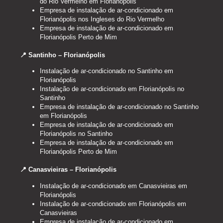
do Rio Vermelho em Florianópolis
Empresa de instalação de ar-condicionado em
Florianópolis nos Ingleses do Rio Vermelho
Empresa de instalação de ar-condicionado em
Florianópolis Perto de Mim
📍 Santinho – Florianópolis
Instalação de ar-condicionado no Santinho em
Florianópolis
Instalação de ar-condicionado em Florianópolis no
Santinho
Empresa de instalação de ar-condicionado no Santinho
em Florianópolis
Empresa de instalação de ar-condicionado em
Florianópolis no Santinho
Empresa de instalação de ar-condicionado em
Florianópolis Perto de Mim
📍 Canasvieiras – Florianópolis
Instalação de ar-condicionado em Canasvieiras em
Florianópolis
Instalação de ar-condicionado em Florianópolis em
Canasvieiras
Empresa de instalação de ar-condicionado em