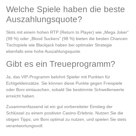
Welche Spiele haben die beste
Auszahlungsquote?
Slots mit einem hohen RTP (Return to Player) wie „Mega Joker“
(99 %) oder „Blood Suckers“ (98 %) bieten die besten Chancen.
Tischspiele wie Blackjack haben bei optimaler Strategie
ebenfalls eine hohe Auszahlungsquote.
Gibt es ein Treueprogramm?
Ja, das VIP-Programm belohnt Spieler mit Punkten für
Echtgeldeinsätze. Sie können diese Punkte gegen Freispiele
oder Boni eintauschen, sobald Sie bestimmte Schwellenwerte
erreicht haben.
Zusammenfassend ist ein gut vorbereiteter Einstieg der
Schlüssel zu einem positiven Casino-Erlebnis. Nutzen Sie die
obigen Tipps, um Boni optimal zu nutzen, und spielen Sie stets
verantwortungsvoll.