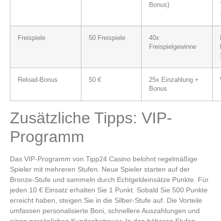
Bonus)
Freispiele
50 Freispiele
40x
Freispielgewinne
Reload-Bonus
50 €
25x Einzahlung +
Bonus
Zusätzliche Tipps: VIP-
Programm
Das VIP-Programm von Tipp24 Casino belohnt regelmäßige
Spieler mit mehreren Stufen. Neue Spieler starten auf der
Bronze-Stufe und sammeln durch Echtgeldeinsätze Punkte. Für
jeden 10 € Einsatz erhalten Sie 1 Punkt. Sobald Sie 500 Punkte
erreicht haben, steigen Sie in die Silber-Stufe auf. Die Vorteile
umfassen personalisierte Boni, schnellere Auszahlungen und