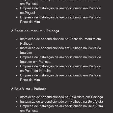
em Palhoça
Empresa de instalação de ar-condicionado em Palhoça
no Pagani
Empresa de instalação de ar-condicionado em Palhoça
Perto de Mim
📍 Ponte do Imaruim – Palhoça
Instalação de ar-condicionado na Ponte do Imaruim em
Palhoça
Instalação de ar-condicionado em Palhoça na Ponte do
Imaruim
Empresa de instalação de ar-condicionado na Ponte do
Imaruim em Palhoça
Empresa de instalação de ar-condicionado em Palhoça
na Ponte do Imaruim
Empresa de instalação de ar-condicionado em Palhoça
Perto de Mim
📍 Bela Vista – Palhoça
Instalação de ar-condicionado na Bela Vista em Palhoça
Instalação de ar-condicionado em Palhoça na Bela Vista
Empresa de instalação de ar-condicionado na Bela Vista
em Palhoça