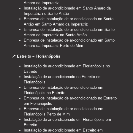
Amaro da Imperatriz
Instalação de ar-condicionado em Santo Amaro da
Imperatriz no Santo Antão
Empresa de instalação de ar-condicionado no Santo
Antão em Santo Amaro da Imperatriz
Empresa de instalação de ar-condicionado em Santo
Amaro da Imperatriz no Santo Antão
Empresa de instalação de ar-condicionado em Santo
Amaro da Imperatriz Perto de Mim
📍 Estreito – Florianópolis
Instalação de ar-condicionado em Florianópolis no
Estreito
Instalação de ar-condicionado no Estreito em
Florianópolis
Empresa de instalação de ar-condicionado em
Florianópolis no Estreito
Empresa de instalação de ar-condicionado no Estreito
em Florianópolis
Empresa de instalação de ar-condicionado em
Florianópolis Perto de Mim
Instalação de ar-condicionado em Florianópolis em
Estreito
Instalação de ar-condicionado em Estreito em