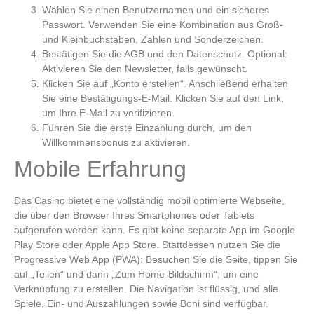
Wählen Sie einen Benutzernamen und ein sicheres
Passwort. Verwenden Sie eine Kombination aus Groß-
und Kleinbuchstaben, Zahlen und Sonderzeichen.
Bestätigen Sie die AGB und den Datenschutz. Optional:
Aktivieren Sie den Newsletter, falls gewünscht.
Klicken Sie auf „Konto erstellen“. Anschließend erhalten
Sie eine Bestätigungs-E-Mail. Klicken Sie auf den Link,
um Ihre E-Mail zu verifizieren.
Führen Sie die erste Einzahlung durch, um den
Willkommensbonus zu aktivieren.
Mobile Erfahrung
Das Casino bietet eine vollständig mobil optimierte Webseite,
die über den Browser Ihres Smartphones oder Tablets
aufgerufen werden kann. Es gibt keine separate App im Google
Play Store oder Apple App Store. Stattdessen nutzen Sie die
Progressive Web App (PWA): Besuchen Sie die Seite, tippen Sie
auf „Teilen“ und dann „Zum Home-Bildschirm“, um eine
Verknüpfung zu erstellen. Die Navigation ist flüssig, und alle
Spiele, Ein- und Auszahlungen sowie Boni sind verfügbar.