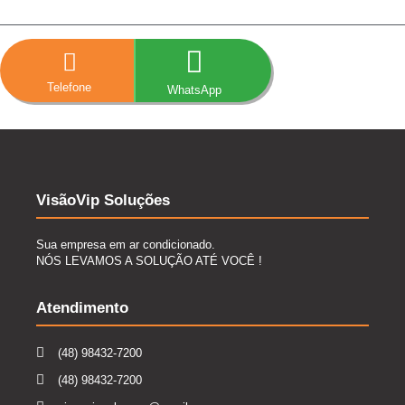
Telefone
WhatsApp
VisãoVip Soluções
Sua empresa em ar condicionado.
NÓS LEVAMOS A SOLUÇÃO ATÉ VOCÊ !
Atendimento
(48) 98432-7200
(48) 98432-7200