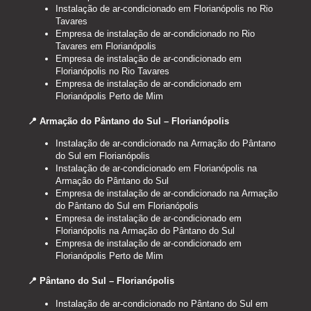
Instalação de ar-condicionado em Florianópolis no Rio
Tavares
Empresa de instalação de ar-condicionado no Rio
Tavares em Florianópolis
Empresa de instalação de ar-condicionado em
Florianópolis no Rio Tavares
Empresa de instalação de ar-condicionado em
Florianópolis Perto de Mim
📍 Armação do Pântano do Sul – Florianópolis
Instalação de ar-condicionado na Armação do Pântano
do Sul em Florianópolis
Instalação de ar-condicionado em Florianópolis na
Armação do Pântano do Sul
Empresa de instalação de ar-condicionado na Armação
do Pântano do Sul em Florianópolis
Empresa de instalação de ar-condicionado em
Florianópolis na Armação do Pântano do Sul
Empresa de instalação de ar-condicionado em
Florianópolis Perto de Mim
📍 Pântano do Sul – Florianópolis
Instalação de ar-condicionado no Pântano do Sul em