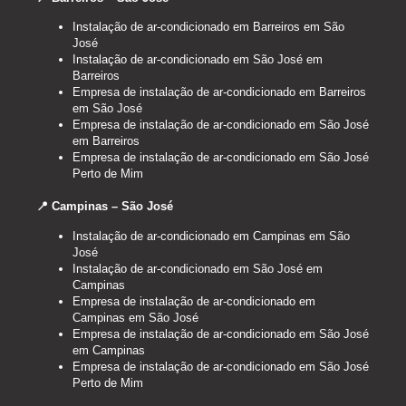
Instalação de ar-condicionado em Barreiros em São
José
Instalação de ar-condicionado em São José em
Barreiros
Empresa de instalação de ar-condicionado em Barreiros
em São José
Empresa de instalação de ar-condicionado em São José
em Barreiros
Empresa de instalação de ar-condicionado em São José
Perto de Mim
📍 Campinas – São José
Instalação de ar-condicionado em Campinas em São
José
Instalação de ar-condicionado em São José em
Campinas
Empresa de instalação de ar-condicionado em
Campinas em São José
Empresa de instalação de ar-condicionado em São José
em Campinas
Empresa de instalação de ar-condicionado em São José
Perto de Mim