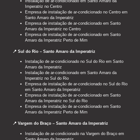
Instalação de ar-condicionado em Santo Amaro da
Imperatriz no Centro
Empresa de instalação de ar-condicionado no Centro em
Santo Amaro da Imperatriz
Empresa de instalação de ar-condicionado em Santo
Amaro da Imperatriz no Centro
Empresa de instalação de ar-condicionado em Santo
Amaro da Imperatriz Perto de Mim
📍 Sul do Rio – Santo Amaro da Imperatriz
Instalação de ar-condicionado no Sul do Rio em Santo
Amaro da Imperatriz
Instalação de ar-condicionado em Santo Amaro da
Imperatriz no Sul do Rio
Empresa de instalação de ar-condicionado no Sul do Rio
em Santo Amaro da Imperatriz
Empresa de instalação de ar-condicionado em Santo
Amaro da Imperatriz no Sul do Rio
Empresa de instalação de ar-condicionado em Santo
Amaro da Imperatriz Perto de Mim
📍 Vargem do Braço – Santo Amaro da Imperatriz
Instalação de ar-condicionado na Vargem do Braço em
Santo Amaro da Imperatriz