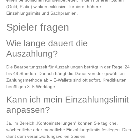
einen persönlichen Kundenbetreuer. In den höheren Stufen
(Gold, Platin) winken exklusive Turniere, höhere
Einzahlungslimits und Sachprämien.
Spieler fragen
Wie lange dauert die
Auszahlung?
Die Bearbeitungszeit für Auszahlungen beträgt in der Regel 24
bis 48 Stunden. Danach hängt die Dauer von der gewählten
Zahlungsmethode ab – E-Wallets sind oft sofort, Kreditkarten
benötigen 3–5 Werktage.
Kann ich mein Einzahlungslimit
anpassen?
Ja, im Bereich „Kontoeinstellungen“ können Sie tägliche,
wöchentliche oder monatliche Einzahlungslimits festlegen. Dies
dient dem verantwortungsvollen Spielen.