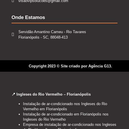
visaovipsolucoes@gmail.com
Onde Estamos
Servidão Amantino Cameu - Rio Tavares
Florianópolis - SC, 88048-413
Copyright 2023 © Site criado por Agência G13.
📍 Ingleses do Rio Vermelho – Florianópolis
Instalação de ar-condicionado nos Ingleses do Rio
Vermelho em Florianópolis
Instalação de ar-condicionado em Florianópolis nos
Ingleses do Rio Vermelho
Empresa de instalação de ar-condicionado nos Ingleses