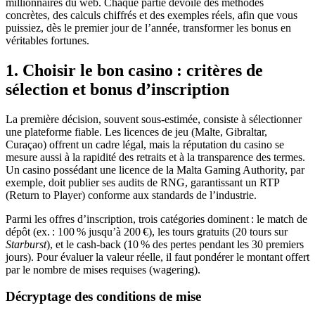
millionnaires du web. Chaque partie dévoile des méthodes
concrètes, des calculs chiffrés et des exemples réels, afin que vous
puissiez, dès le premier jour de l’année, transformer les bonus en
véritables fortunes.
1. Choisir le bon casino : critères de
sélection et bonus d’inscription
La première décision, souvent sous‑estimée, consiste à sélectionner
une plateforme fiable. Les licences de jeu (Malte, Gibraltar,
Curaçao) offrent un cadre légal, mais la réputation du casino se
mesure aussi à la rapidité des retraits et à la transparence des termes.
Un casino possédant une licence de la Malta Gaming Authority, par
exemple, doit publier ses audits de RNG, garantissant un RTP
(Return to Player) conforme aux standards de l’industrie.
Parmi les offres d’inscription, trois catégories dominent : le match de
dépôt (ex. : 100 % jusqu’à 200 €), les tours gratuits (20 tours sur
Starburst
), et le cash‑back (10 % des pertes pendant les 30 premiers
jours). Pour évaluer la valeur réelle, il faut pondérer le montant offert
par le nombre de mises requises (wagering).
Décryptage des conditions de mise