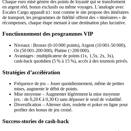
Chaque euro misé génère des points de loyauté qui se transforment
en argent réel, bonus exclusifs ou même voyages. L’analogie avec
Escales Cargo apparaît ici : tout comme le site propose des itinéraires
de transport, les programmes de fidélité offrent des « itinéraires » de
récompenses, chaque étape menant à une destination plus lucrative.
Fonctionnement des programmes VIP
Niveaux : Bronze (0‑10 000 points), Argent (10 001‑50 000),
Or (50 001‑200 000), Platine (>200 000).
Avantages : multiplicateur de points (1x, 1,5x, 2x, 3x),
cash‑back quotidien (5 % à 15 %), accès à des tournois privés.
Stratégies d’accélération
Fréquence de jeu – Jouer quotidiennement, même de petites
mises, augmente le débit de points.
Mise moyenne – Augmenter légèrement la mise moyenne
(ex. : de 0,20 € à 0,30 €) sans dépasser le seuil de volatilité.
Diversification – Alterner slots, roulette et poker en ligne pour
profiter des bonus de jeu croisé.
Success‑stories de cash‑back