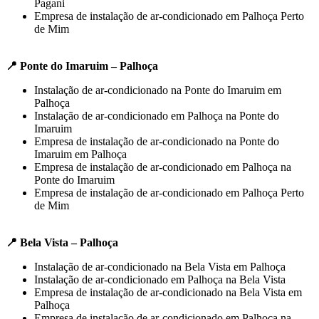
Pagani
Empresa de instalação de ar-condicionado em Palhoça Perto
de Mim
📍 Ponte do Imaruim – Palhoça
Instalação de ar-condicionado na Ponte do Imaruim em
Palhoça
Instalação de ar-condicionado em Palhoça na Ponte do
Imaruim
Empresa de instalação de ar-condicionado na Ponte do
Imaruim em Palhoça
Empresa de instalação de ar-condicionado em Palhoça na
Ponte do Imaruim
Empresa de instalação de ar-condicionado em Palhoça Perto
de Mim
📍 Bela Vista – Palhoça
Instalação de ar-condicionado na Bela Vista em Palhoça
Instalação de ar-condicionado em Palhoça na Bela Vista
Empresa de instalação de ar-condicionado na Bela Vista em
Palhoça
Empresa de instalação de ar-condicionado em Palhoça na