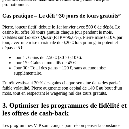
promotionnels.
Cas pratique – Le défi “30 jours de tours gratuits”
Pierre, joueur fictif, débute le 1er janvier avec 500 € de dépôt. Le
casino lui offre 30 tours gratuits chaque jour pendant le mois,
valables sur
Gonzo’s Quest
(RTP = 96,0 %). Pierre mise 0,10 € par
tour, avec une mise maximale de 0,20 € lorsqu’un gain potentiel
dépasse 5 €.
Jour 1 : Gains de 2,50 € (30 × 0,10 €).
Jour 15 : Gains cumulatifs de 45 €.
Jour 30 : Total des gains = 120 €, sans aucune mise
supplémentaire.
En réinvestissant 20 % des gains chaque semaine dans des paris à
faible volatilité, Pierre augmente son capital de 140 € au bout d’un
mois, tout en respectant le wagering nul des tours gratuits.
3. Optimiser les programmes de fidélité et
les offres de cash‑back
Les programmes VIP sont conçus pour récompenser la constance.