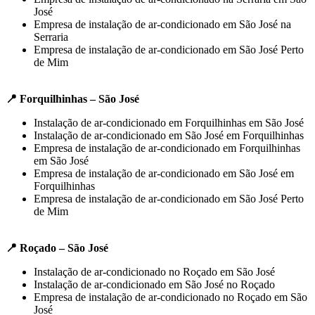
José
Empresa de instalação de ar-condicionado em São José na
Serraria
Empresa de instalação de ar-condicionado em São José Perto
de Mim
📍 Forquilhinhas – São José
Instalação de ar-condicionado em Forquilhinhas em São José
Instalação de ar-condicionado em São José em Forquilhinhas
Empresa de instalação de ar-condicionado em Forquilhinhas
em São José
Empresa de instalação de ar-condicionado em São José em
Forquilhinhas
Empresa de instalação de ar-condicionado em São José Perto
de Mim
📍 Roçado – São José
Instalação de ar-condicionado no Roçado em São José
Instalação de ar-condicionado em São José no Roçado
Empresa de instalação de ar-condicionado no Roçado em São
José