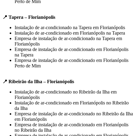
Perto de Mim
📍 Tapera – Florianópolis
Instalação de ar-condicionado na Tapera em Florianópolis
Instalação de ar-condicionado em Florianópolis na Tapera
Empresa de instalação de ar-condicionado na Tapera em
Florianópolis
Empresa de instalação de ar-condicionado em Florianópolis
na Tapera
Empresa de instalação de ar-condicionado em Florianópolis
Perto de Mim
📍 Ribeirão da Ilha – Florianópolis
Instalação de ar-condicionado no Ribeirão da Ilha em
Florianópolis
Instalação de ar-condicionado em Florianópolis no Ribeirão
da Ilha
Empresa de instalação de ar-condicionado no Ribeirão da Ilha
em Florianópolis
Empresa de instalação de ar-condicionado em Florianópolis
no Ribeirão da Ilha
Empresa de instalação de ar-condicionado em Florianópolis