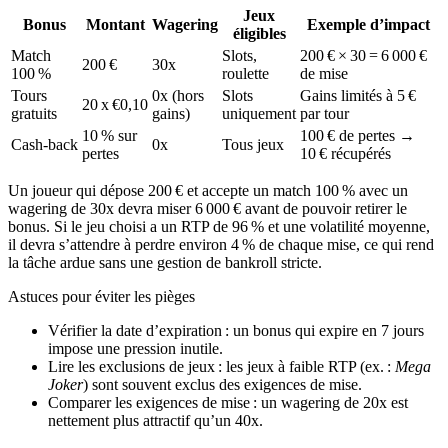
Jeux
Bonus
Montant
Wagering
Exemple d’impact
éligibles
Match
Slots,
200 € × 30 = 6 000 €
200 €
30x
100 %
roulette
de mise
Tours
0x (hors
Slots
Gains limités à 5 €
20 x €0,10
gratuits
gains)
uniquement
par tour
10 % sur
100 € de pertes →
Cash‑back
0x
Tous jeux
pertes
10 € récupérés
Un joueur qui dépose 200 € et accepte un match 100 % avec un
wagering de 30x devra miser 6 000 € avant de pouvoir retirer le
bonus. Si le jeu choisi a un RTP de 96 % et une volatilité moyenne,
il devra s’attendre à perdre environ 4 % de chaque mise, ce qui rend
la tâche ardue sans une gestion de bankroll stricte.
Astuces pour éviter les pièges
Vérifier la date d’expiration : un bonus qui expire en 7 jours
impose une pression inutile.
Lire les exclusions de jeux : les jeux à faible RTP (ex. :
Mega
Joker
) sont souvent exclus des exigences de mise.
Comparer les exigences de mise : un wagering de 20x est
nettement plus attractif qu’un 40x.