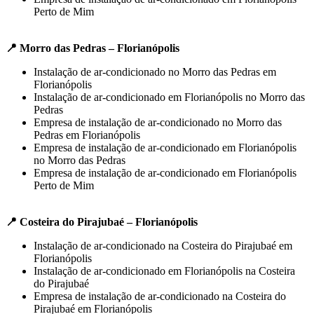
Perto de Mim
📍 Morro das Pedras – Florianópolis
Instalação de ar-condicionado no Morro das Pedras em
Florianópolis
Instalação de ar-condicionado em Florianópolis no Morro das
Pedras
Empresa de instalação de ar-condicionado no Morro das
Pedras em Florianópolis
Empresa de instalação de ar-condicionado em Florianópolis
no Morro das Pedras
Empresa de instalação de ar-condicionado em Florianópolis
Perto de Mim
📍 Costeira do Pirajubaé – Florianópolis
Instalação de ar-condicionado na Costeira do Pirajubaé em
Florianópolis
Instalação de ar-condicionado em Florianópolis na Costeira
do Pirajubaé
Empresa de instalação de ar-condicionado na Costeira do
Pirajubaé em Florianópolis