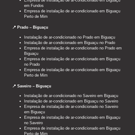
Empresa de instalação de ar-condicionado em Biguaçu
em Fundos
Empresa de instalação de ar-condicionado em Biguaçu
Perto de Mim
📍 Prado – Biguaçu
Instalação de ar-condicionado no Prado em Biguaçu
Instalação de ar-condicionado em Biguaçu no Prado
Empresa de instalação de ar-condicionado no Prado em
Biguaçu
Empresa de instalação de ar-condicionado em Biguaçu
no Prado
Empresa de instalação de ar-condicionado em Biguaçu
Perto de Mim
📍 Saveiro – Biguaçu
Instalação de ar-condicionado no Saveiro em Biguaçu
Instalação de ar-condicionado em Biguaçu no Saveiro
Empresa de instalação de ar-condicionado no Saveiro
em Biguaçu
Empresa de instalação de ar-condicionado em Biguaçu
no Saveiro
Empresa de instalação de ar-condicionado em Biguaçu
Perto de Mim