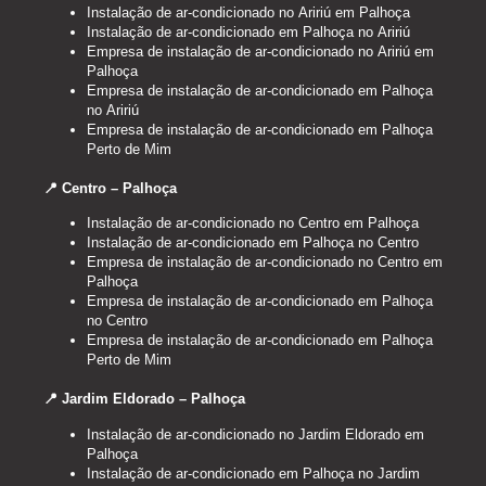
Instalação de ar-condicionado no Aririú em Palhoça
Instalação de ar-condicionado em Palhoça no Aririú
Empresa de instalação de ar-condicionado no Aririú em
Palhoça
Empresa de instalação de ar-condicionado em Palhoça
no Aririú
Empresa de instalação de ar-condicionado em Palhoça
Perto de Mim
📍 Centro – Palhoça
Instalação de ar-condicionado no Centro em Palhoça
Instalação de ar-condicionado em Palhoça no Centro
Empresa de instalação de ar-condicionado no Centro em
Palhoça
Empresa de instalação de ar-condicionado em Palhoça
no Centro
Empresa de instalação de ar-condicionado em Palhoça
Perto de Mim
📍 Jardim Eldorado – Palhoça
Instalação de ar-condicionado no Jardim Eldorado em
Palhoça
Instalação de ar-condicionado em Palhoça no Jardim