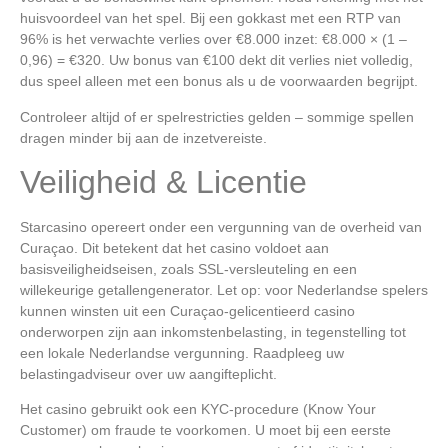
huisvoordeel van het spel. Bij een gokkast met een RTP van
96% is het verwachte verlies over €8.000 inzet: €8.000 × (1 –
0,96) = €320. Uw bonus van €100 dekt dit verlies niet volledig,
dus speel alleen met een bonus als u de voorwaarden begrijpt.
Controleer altijd of er spelrestricties gelden – sommige spellen
dragen minder bij aan de inzetvereiste.
Veiligheid & Licentie
Starcasino opereert onder een vergunning van de overheid van
Curaçao. Dit betekent dat het casino voldoet aan
basisveiligheidseisen, zoals SSL-versleuteling en een
willekeurige getallengenerator. Let op: voor Nederlandse spelers
kunnen winsten uit een Curaçao-gelicentieerd casino
onderworpen zijn aan inkomstenbelasting, in tegenstelling tot
een lokale Nederlandse vergunning. Raadpleeg uw
belastingadviseur over uw aangifteplicht.
Het casino gebruikt ook een KYC-procedure (Know Your
Customer) om fraude te voorkomen. U moet bij een eerste