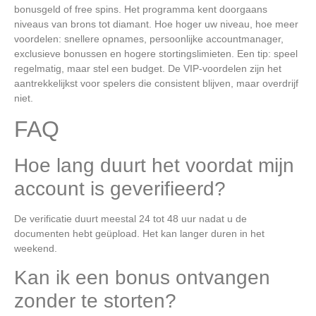
bonusgeld of free spins. Het programma kent doorgaans
niveaus van brons tot diamant. Hoe hoger uw niveau, hoe meer
voordelen: snellere opnames, persoonlijke accountmanager,
exclusieve bonussen en hogere stortingslimieten. Een tip: speel
regelmatig, maar stel een budget. De VIP-voordelen zijn het
aantrekkelijkst voor spelers die consistent blijven, maar overdrijf
niet.
FAQ
Hoe lang duurt het voordat mijn
account is geverifieerd?
De verificatie duurt meestal 24 tot 48 uur nadat u de
documenten hebt geüpload. Het kan langer duren in het
weekend.
Kan ik een bonus ontvangen
zonder te storten?