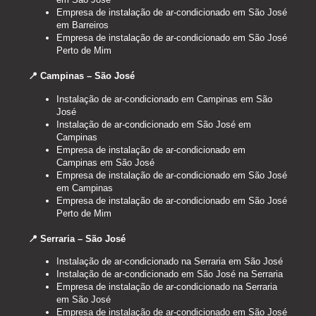
Empresa de instalação de ar-condicionado em São José
em Barreiros
Empresa de instalação de ar-condicionado em São José
Perto de Mim
📍 Campinas – São José
Instalação de ar-condicionado em Campinas em São
José
Instalação de ar-condicionado em São José em
Campinas
Empresa de instalação de ar-condicionado em
Campinas em São José
Empresa de instalação de ar-condicionado em São José
em Campinas
Empresa de instalação de ar-condicionado em São José
Perto de Mim
📍 Serraria – São José
Instalação de ar-condicionado na Serraria em São José
Instalação de ar-condicionado em São José na Serraria
Empresa de instalação de ar-condicionado na Serraria
em São José
Empresa de instalação de ar-condicionado em São José