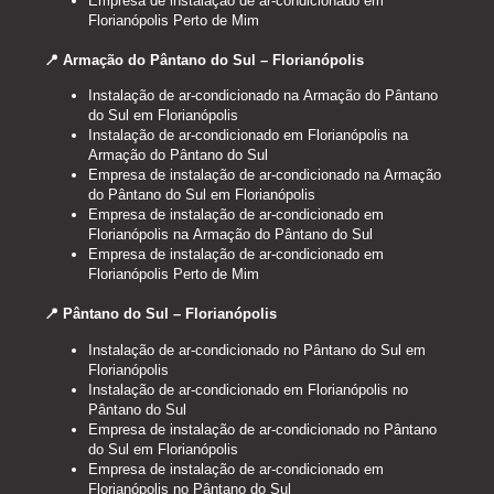
Empresa de instalação de ar-condicionado em
Florianópolis Perto de Mim
📍 Armação do Pântano do Sul – Florianópolis
Instalação de ar-condicionado na Armação do Pântano
do Sul em Florianópolis
Instalação de ar-condicionado em Florianópolis na
Armação do Pântano do Sul
Empresa de instalação de ar-condicionado na Armação
do Pântano do Sul em Florianópolis
Empresa de instalação de ar-condicionado em
Florianópolis na Armação do Pântano do Sul
Empresa de instalação de ar-condicionado em
Florianópolis Perto de Mim
📍 Pântano do Sul – Florianópolis
Instalação de ar-condicionado no Pântano do Sul em
Florianópolis
Instalação de ar-condicionado em Florianópolis no
Pântano do Sul
Empresa de instalação de ar-condicionado no Pântano
do Sul em Florianópolis
Empresa de instalação de ar-condicionado em
Florianópolis no Pântano do Sul