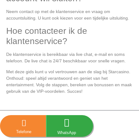
Neem contact op met de klantenservice en vraag om
accountsluiting. U kunt ook kiezen voor een tijdelijke uitsluiting.
Hoe contacteer ik de
klantenservice?
De klantenservice is bereikbaar via live chat, e-mail en soms
telefoon. De live chat is 24/7 beschikbaar voor snelle vragen.
Met deze gids kunt u vol vertrouwen aan de slag bij Starcasino.
Onthoud: speel altijd verantwoord en geniet van het
entertainment. Volg de stappen, bereken uw bonussen en maak
gebruik van de VIP-voordelen. Succes!
Telefone
WhatsApp