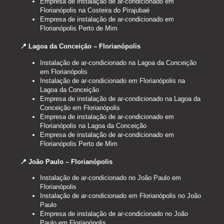
Empresa de instalação de ar-condicionado em
Florianópolis na Costeira do Pirajubaé
Empresa de instalação de ar-condicionado em
Florianópolis Perto de Mim
📍 Lagoa da Conceição – Florianópolis
Instalação de ar-condicionado na Lagoa da Conceição
em Florianópolis
Instalação de ar-condicionado em Florianópolis na
Lagoa da Conceição
Empresa de instalação de ar-condicionado na Lagoa da
Conceição em Florianópolis
Empresa de instalação de ar-condicionado em
Florianópolis na Lagoa da Conceição
Empresa de instalação de ar-condicionado em
Florianópolis Perto de Mim
📍 João Paulo – Florianópolis
Instalação de ar-condicionado no João Paulo em
Florianópolis
Instalação de ar-condicionado em Florianópolis no João
Paulo
Empresa de instalação de ar-condicionado no João
Paulo em Florianópolis