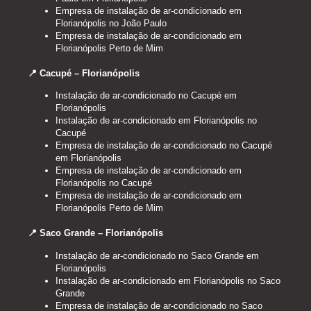
Empresa de instalação de ar-condicionado em
Florianópolis no João Paulo
Empresa de instalação de ar-condicionado em
Florianópolis Perto de Mim
📍 Cacupé – Florianópolis
Instalação de ar-condicionado no Cacupé em
Florianópolis
Instalação de ar-condicionado em Florianópolis no
Cacupé
Empresa de instalação de ar-condicionado no Cacupé
em Florianópolis
Empresa de instalação de ar-condicionado em
Florianópolis no Cacupé
Empresa de instalação de ar-condicionado em
Florianópolis Perto de Mim
📍 Saco Grande – Florianópolis
Instalação de ar-condicionado no Saco Grande em
Florianópolis
Instalação de ar-condicionado em Florianópolis no Saco
Grande
Empresa de instalação de ar-condicionado no Saco