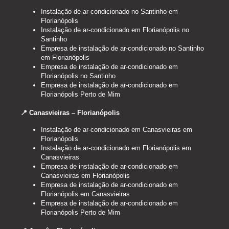
Instalação de ar-condicionado no Santinho em
Florianópolis
Instalação de ar-condicionado em Florianópolis no
Santinho
Empresa de instalação de ar-condicionado no Santinho
em Florianópolis
Empresa de instalação de ar-condicionado em
Florianópolis no Santinho
Empresa de instalação de ar-condicionado em
Florianópolis Perto de Mim
📍 Canasvieiras – Florianópolis
Instalação de ar-condicionado em Canasvieiras em
Florianópolis
Instalação de ar-condicionado em Florianópolis em
Canasvieiras
Empresa de instalação de ar-condicionado em
Canasvieiras em Florianópolis
Empresa de instalação de ar-condicionado em
Florianópolis em Canasvieiras
Empresa de instalação de ar-condicionado em
Florianópolis Perto de Mim