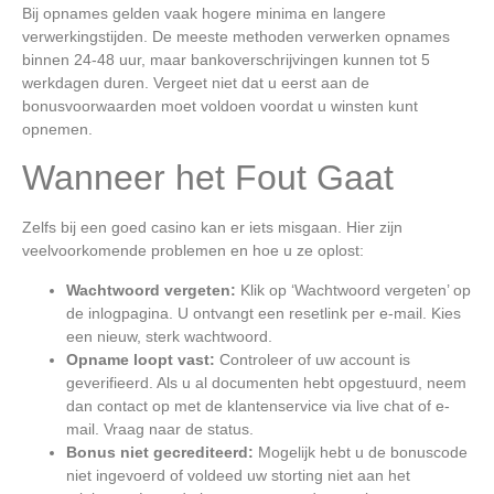
Bij opnames gelden vaak hogere minima en langere
verwerkingstijden. De meeste methoden verwerken opnames
binnen 24-48 uur, maar bankoverschrijvingen kunnen tot 5
werkdagen duren. Vergeet niet dat u eerst aan de
bonusvoorwaarden moet voldoen voordat u winsten kunt
opnemen.
Wanneer het Fout Gaat
Zelfs bij een goed casino kan er iets misgaan. Hier zijn
veelvoorkomende problemen en hoe u ze oplost:
Wachtwoord vergeten:
Klik op ‘Wachtwoord vergeten’ op
de inlogpagina. U ontvangt een resetlink per e-mail. Kies
een nieuw, sterk wachtwoord.
Opname loopt vast:
Controleer of uw account is
geverifieerd. Als u al documenten hebt opgestuurd, neem
dan contact op met de klantenservice via live chat of e-
mail. Vraag naar de status.
Bonus niet gecrediteerd:
Mogelijk hebt u de bonuscode
niet ingevoerd of voldeed uw storting niet aan het