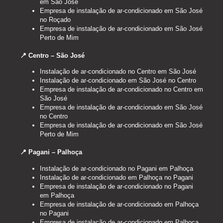
em São José
Empresa de instalação de ar-condicionado em São José
no Roçado
Empresa de instalação de ar-condicionado em São José
Perto de Mim
📍 Centro – São José
Instalação de ar-condicionado no Centro em São José
Instalação de ar-condicionado em São José no Centro
Empresa de instalação de ar-condicionado no Centro em
São José
Empresa de instalação de ar-condicionado em São José
no Centro
Empresa de instalação de ar-condicionado em São José
Perto de Mim
📍 Pagani – Palhoça
Instalação de ar-condicionado no Pagani em Palhoça
Instalação de ar-condicionado em Palhoça no Pagani
Empresa de instalação de ar-condicionado no Pagani
em Palhoça
Empresa de instalação de ar-condicionado em Palhoça
no Pagani
Empresa de instalação de ar-condicionado em Palhoça