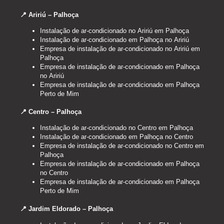
📍 Aririú – Palhoça
Instalação de ar-condicionado no Aririú em Palhoça
Instalação de ar-condicionado em Palhoça no Aririú
Empresa de instalação de ar-condicionado no Aririú em
Palhoça
Empresa de instalação de ar-condicionado em Palhoça
no Aririú
Empresa de instalação de ar-condicionado em Palhoça
Perto de Mim
📍 Centro – Palhoça
Instalação de ar-condicionado no Centro em Palhoça
Instalação de ar-condicionado em Palhoça no Centro
Empresa de instalação de ar-condicionado no Centro em
Palhoça
Empresa de instalação de ar-condicionado em Palhoça
no Centro
Empresa de instalação de ar-condicionado em Palhoça
Perto de Mim
📍 Jardim Eldorado – Palhoça