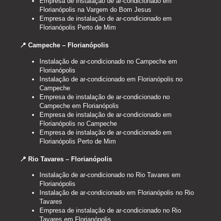
Empresa de instalação de ar-condicionado em
Florianópolis na Vargem do Bom Jesus
Empresa de instalação de ar-condicionado em
Florianópolis Perto de Mim
📍 Campeche – Florianópolis
Instalação de ar-condicionado no Campeche em
Florianópolis
Instalação de ar-condicionado em Florianópolis no
Campeche
Empresa de instalação de ar-condicionado no
Campeche em Florianópolis
Empresa de instalação de ar-condicionado em
Florianópolis no Campeche
Empresa de instalação de ar-condicionado em
Florianópolis Perto de Mim
📍 Rio Tavares – Florianópolis
Instalação de ar-condicionado no Rio Tavares em
Florianópolis
Instalação de ar-condicionado em Florianópolis no Rio
Tavares
Empresa de instalação de ar-condicionado no Rio
Tavares em Florianópolis