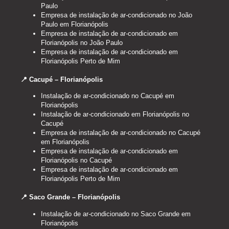
Paulo
Empresa de instalação de ar-condicionado no João
Paulo em Florianópolis
Empresa de instalação de ar-condicionado em
Florianópolis no João Paulo
Empresa de instalação de ar-condicionado em
Florianópolis Perto de Mim
📍 Cacupé – Florianópolis
Instalação de ar-condicionado no Cacupé em
Florianópolis
Instalação de ar-condicionado em Florianópolis no
Cacupé
Empresa de instalação de ar-condicionado no Cacupé
em Florianópolis
Empresa de instalação de ar-condicionado em
Florianópolis no Cacupé
Empresa de instalação de ar-condicionado em
Florianópolis Perto de Mim
📍 Saco Grande – Florianópolis
Instalação de ar-condicionado no Saco Grande em
Florianópolis