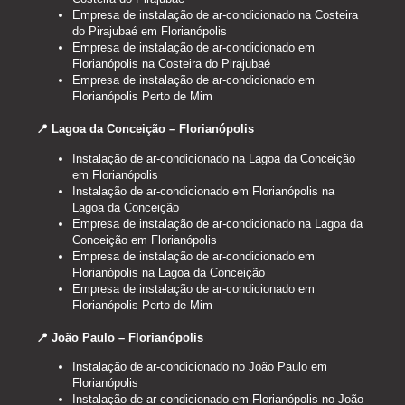
Empresa de instalação de ar-condicionado na Costeira
do Pirajubaé em Florianópolis
Empresa de instalação de ar-condicionado em
Florianópolis na Costeira do Pirajubaé
Empresa de instalação de ar-condicionado em
Florianópolis Perto de Mim
📍 Lagoa da Conceição – Florianópolis
Instalação de ar-condicionado na Lagoa da Conceição
em Florianópolis
Instalação de ar-condicionado em Florianópolis na
Lagoa da Conceição
Empresa de instalação de ar-condicionado na Lagoa da
Conceição em Florianópolis
Empresa de instalação de ar-condicionado em
Florianópolis na Lagoa da Conceição
Empresa de instalação de ar-condicionado em
Florianópolis Perto de Mim
📍 João Paulo – Florianópolis
Instalação de ar-condicionado no João Paulo em
Florianópolis
Instalação de ar-condicionado em Florianópolis no João