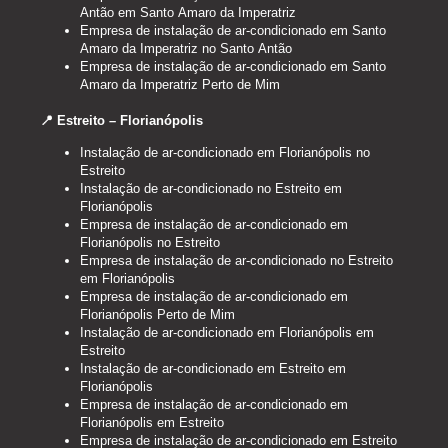
Antão em Santo Amaro da Imperatriz
Empresa de instalação de ar-condicionado em Santo
Amaro da Imperatriz no Santo Antão
Empresa de instalação de ar-condicionado em Santo
Amaro da Imperatriz Perto de Mim
📍 Estreito – Florianópolis
Instalação de ar-condicionado em Florianópolis no
Estreito
Instalação de ar-condicionado no Estreito em
Florianópolis
Empresa de instalação de ar-condicionado em
Florianópolis no Estreito
Empresa de instalação de ar-condicionado no Estreito
em Florianópolis
Empresa de instalação de ar-condicionado em
Florianópolis Perto de Mim
Instalação de ar-condicionado em Florianópolis em
Estreito
Instalação de ar-condicionado em Estreito em
Florianópolis
Empresa de instalação de ar-condicionado em
Florianópolis em Estreito
Empresa de instalação de ar-condicionado em Estreito