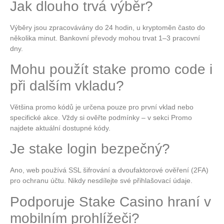
Jak dlouho trvá výběr?
Výběry jsou zpracovávány do 24 hodin, u kryptoměn často do
několika minut. Bankovní převody mohou trvat 1–3 pracovní
dny.
Mohu použít stake promo code i
při dalším vkladu?
Většina promo kódů je určena pouze pro první vklad nebo
specifické akce. Vždy si ověřte podmínky – v sekci Promo
najdete aktuální dostupné kódy.
Je stake login bezpečný?
Ano, web používá SSL šifrování a dvoufaktorové ověření (2FA)
pro ochranu účtu. Nikdy nesdílejte své přihlašovací údaje.
Podporuje Stake Casino hraní v
mobilním prohlížeči?