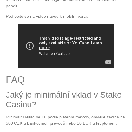
panelu.
Podívejte se na video návod k mobilní verzi:
FAQ
Jaký je minimální vklad v Stake
Casinu?
Minimální vklad se liší podle platební metody, obvykle začíná na
500 CZK u bankovních převodů nebo 10 EUR u kryptoměn.