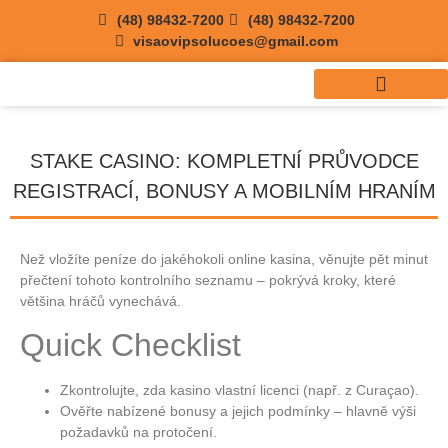
(48) 98432-7200
(48) 98432-7200
visaovipsolucoes@gmail.com
QUEM SOMOS
REGIÕES ATENDIDAS
STAKE CASINO: KOMPLETNÍ PRŮVODCE
REGISTRACÍ, BONUSY A MOBILNÍM HRANÍM
Než vložíte peníze do jakéhokoli online kasina, věnujte pět minut
přečtení tohoto kontrolního seznamu – pokrývá kroky, které
většina hráčů vynechává.
Quick Checklist
Zkontrolujte, zda kasino vlastní licenci (např. z Curaçao).
Ověřte nabízené bonusy a jejich podmínky – hlavně výši
požadavků na protočení.