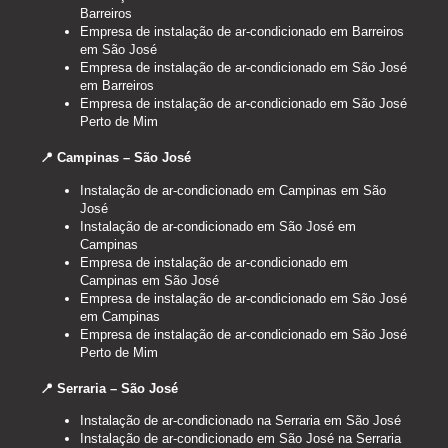
Barreiros
Empresa de instalação de ar-condicionado em Barreiros
em São José
Empresa de instalação de ar-condicionado em São José
em Barreiros
Empresa de instalação de ar-condicionado em São José
Perto de Mim
📍 Campinas – São José
Instalação de ar-condicionado em Campinas em São
José
Instalação de ar-condicionado em São José em
Campinas
Empresa de instalação de ar-condicionado em
Campinas em São José
Empresa de instalação de ar-condicionado em São José
em Campinas
Empresa de instalação de ar-condicionado em São José
Perto de Mim
📍 Serraria – São José
Instalação de ar-condicionado na Serraria em São José
Instalação de ar-condicionado em São José na Serraria