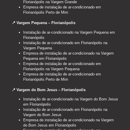
Florianópolis na Vargem Grande
Empresa de instalação de ar-condicionado em
Florianópolis Perto de Mim
📍 Vargem Pequena – Florianópolis
Instalação de ar-condicionado na Vargem Pequena em
Florianópolis
Instalação de ar-condicionado em Florianópolis na
Vargem Pequena
Empresa de instalação de ar-condicionado na Vargem
Pequena em Florianópolis
Empresa de instalação de ar-condicionado em
Florianópolis na Vargem Pequena
Empresa de instalação de ar-condicionado em
Florianópolis Perto de Mim
📍 Vargem do Bom Jesus – Florianópolis
Instalação de ar-condicionado na Vargem do Bom Jesus
em Florianópolis
Instalação de ar-condicionado em Florianópolis na
Vargem do Bom Jesus
Empresa de instalação de ar-condicionado na Vargem
do Bom Jesus em Florianópolis