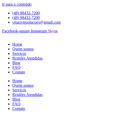
Ir para o conteúdo
(48) 98432-7200
(48) 98432-7200
visaovipsolucoes@gmail.com
Facebook-square
Instagram
Skype
Home
Quem somos
Serviços
Regiões Atendidas
Blog
FAQ
Contato
Home
Quem somos
Serviços
Regiões Atendidas
Blog
FAQ
Contato