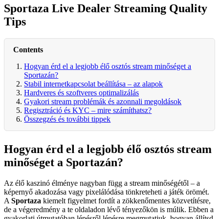
Sportaza Live Dealer Streaming Quality
Tips
Contents
Hogyan érd el a legjobb élő osztós stream minőséget a
Sportazán?
Stabil internetkapcsolat beállítása – az alapok
Hardveres és szoftveres optimalizálás
Gyakori stream problémák és azonnali megoldások
Regisztráció és KYC – mire számíthatsz?
Összegzés és további tippek
Hogyan érd el a legjobb élő osztós stream
minőséget a Sportazán?
Az élő kaszinó élménye nagyban függ a stream minőségétől – a
képernyő akadozása vagy pixelálódása tönkreteheti a játék örömét.
A
Sportaza
kiemelt figyelmet fordít a zökkenőmentes közvetítésre,
de a végeredmény a te oldaladon lévő tényezőkön is múlik. Ebben a
gyakorlati útmutatóban lépésről lépésre megmutatjuk, hogyan állítsd