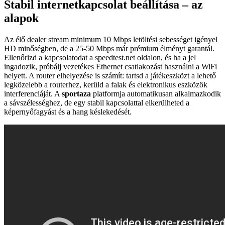
Stabil internetkapcsolat beállítása – az
alapok
Az élő dealer stream minimum 10 Mbps letöltési sebességet igényel
HD minőségben, de a 25-50 Mbps már prémium élményt garantál.
Ellenőrizd a kapcsolatodat a speedtest.net oldalon, és ha a jel
ingadozik, próbálj vezetékes Ethernet csatlakozást használni a WiFi
helyett. A router elhelyezése is számít: tartsd a játékeszközt a lehető
legközelebb a routerhez, kerüld a falak és elektronikus eszközök
interferenciáját. A
sportaza
platformja automatikusan alkalmazkodik
a sávszélességhez, de egy stabil kapcsolattal elkerülheted a
képernyőfagyást és a hang késlekedését.