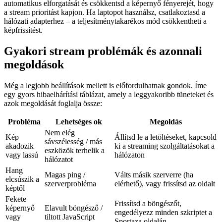
automatikus elforgatását és csökkentsd a képernyő fényerejét, hogy
a stream prioritást kapjon. Ha laptopot használsz, csatlakoztasd a
hálózati adapterhez – a teljesítménytakarékos mód csökkentheti a
képfrissítést.
Gyakori stream problémák és azonnali
megoldások
Még a legjobb beállítások mellett is előfordulhatnak gondok. Íme
egy gyors hibaelhárítási táblázat, amely a leggyakoribb tüneteket és
azok megoldását foglalja össze:
Probléma
Lehetséges ok
Megoldás
Nem elég
Kép
Állítsd le a letöltéseket, kapcsold
sávszélesség / más
akadozik
ki a streaming szolgáltatásokat a
eszközök terhelik a
vagy lassú
hálózaton
hálózatot
Hang
Magas ping /
Válts másik szerverre (ha
elcsúszik a
szerverprobléma
elérhető), vagy frissítsd az oldalt
képtől
Fekete
Frissítsd a böngészőt,
képernyő
Elavult böngésző /
engedélyezz minden szkriptet a
vagy
tiltott JavaScript
Sportaza oldalán