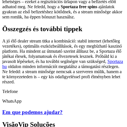
lehetséges – ezeket a regisztrációs űrlapon vagy a befizetés előtt
adhatod meg. Ne feledd, hogy a
Sportaza free spins
ajánlatok
gyakran az első befizetéshez kötődnek, és a stream minősége akkor
sem romlik, ha éppen bónuszt használsz.
Összegzés és további tippek
A jó élő dealer stream titka a kombináció: stabil internet (lehetőleg
vezetékes), optimális eszközbeállítások, és egy megbízható kaszinó
platform. Ha mindent az útmutató szerint állítasz be, a Sportaza élő
játékai élesek, folyamatosak és élvezetesek lesznek. Próbáld ki a
javasolt lépéseket, és ha további segítségre van szükséged,
Sportaza
hu
oldalon minden információt megtalálsz a támogatási részlegen.
Ne feledd: a stream minősége nemcsak a szerveren múlik, hanem a
te környezeteden is – egy kis odafigyeléssel profi élményben lehet
részed.
Telefone
WhatsApp
Em que podemos ajudar?
VisãoVip Soluções