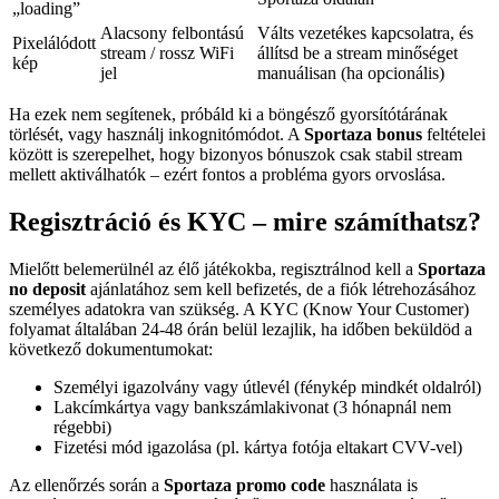
„loading”
Alacsony felbontású
Válts vezetékes kapcsolatra, és
Pixelálódott
stream / rossz WiFi
állítsd be a stream minőséget
kép
jel
manuálisan (ha opcionális)
Ha ezek nem segítenek, próbáld ki a böngésző gyorsítótárának
törlését, vagy használj inkognitómódot. A
Sportaza bonus
feltételei
között is szerepelhet, hogy bizonyos bónuszok csak stabil stream
mellett aktiválhatók – ezért fontos a probléma gyors orvoslása.
Regisztráció és KYC – mire számíthatsz?
Mielőtt belemerülnél az élő játékokba, regisztrálnod kell a
Sportaza
no deposit
ajánlatához sem kell befizetés, de a fiók létrehozásához
személyes adatokra van szükség. A KYC (Know Your Customer)
folyamat általában 24-48 órán belül lezajlik, ha időben beküldöd a
következő dokumentumokat:
Személyi igazolvány vagy útlevél (fénykép mindkét oldalról)
Lakcímkártya vagy bankszámlakivonat (3 hónapnál nem
régebbi)
Fizetési mód igazolása (pl. kártya fotója eltakart CVV-vel)
Az ellenőrzés során a
Sportaza promo code
használata is