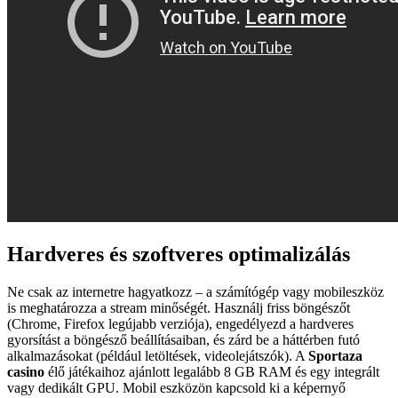
Hardveres és szoftveres optimalizálás
Ne csak az internetre hagyatkozz – a számítógép vagy mobileszköz
is meghatározza a stream minőségét. Használj friss böngészőt
(Chrome, Firefox legújabb verziója), engedélyezd a hardveres
gyorsítást a böngésző beállításaiban, és zárd be a háttérben futó
alkalmazásokat (például letöltések, videolejátszók). A
Sportaza
casino
élő játékaihoz ajánlott legalább 8 GB RAM és egy integrált
vagy dedikált GPU. Mobil eszközön kapcsold ki a képernyő