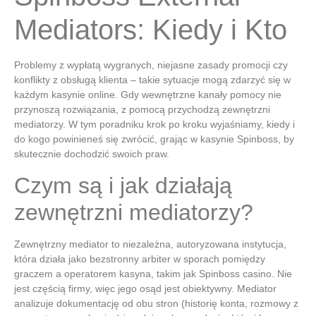
Mediators: Kiedy i Kto
Problemy z wypłatą wygranych, niejasne zasady promocji czy
konflikty z obsługą klienta – takie sytuacje mogą zdarzyć się w
każdym kasynie online. Gdy wewnętrzne kanały pomocy nie
przynoszą rozwiązania, z pomocą przychodzą zewnętrzni
mediatorzy. W tym poradniku krok po kroku wyjaśniamy, kiedy i
do kogo powinieneś się zwrócić, grając w kasynie Spinboss, by
skutecznie dochodzić swoich praw.
Czym są i jak działają
zewnętrzni mediatorzy?
Zewnętrzny mediator to niezależna, autoryzowana instytucja,
która działa jako bezstronny arbiter w sporach pomiędzy
graczem a operatorem kasyna, takim jak Spinboss casino. Nie
jest częścią firmy, więc jego osąd jest obiektywny. Mediator
analizuje dokumentację od obu stron (historię konta, rozmowy z