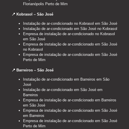
Florianópolis Perto de Mim
📍 Kobrasol – São José
Instalação de ar-condicionado no Kobrasol em São José
Instalação de ar-condicionado em São José no Kobrasol
Empresa de instalação de ar-condicionado no Kobrasol
em São José
Empresa de instalação de ar-condicionado em São José
no Kobrasol
Empresa de instalação de ar-condicionado em São José
Perto de Mim
📍 Barreiros – São José
Instalação de ar-condicionado em Barreiros em São
José
Instalação de ar-condicionado em São José em
Barreiros
Empresa de instalação de ar-condicionado em Barreiros
em São José
Empresa de instalação de ar-condicionado em São José
em Barreiros
Empresa de instalação de ar-condicionado em São José
Perto de Mim