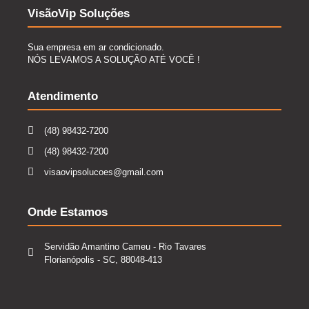
VisãoVip Soluções
Sua empresa em ar condicionado.
NÓS LEVAMOS A SOLUÇÃO ATÉ VOCÊ !
Atendimento
(48) 98432-7200
(48) 98432-7200
visaovipsolucoes@gmail.com
Onde Estamos
Servidão Amantino Cameu - Rio Tavares
Florianópolis - SC, 88048-413