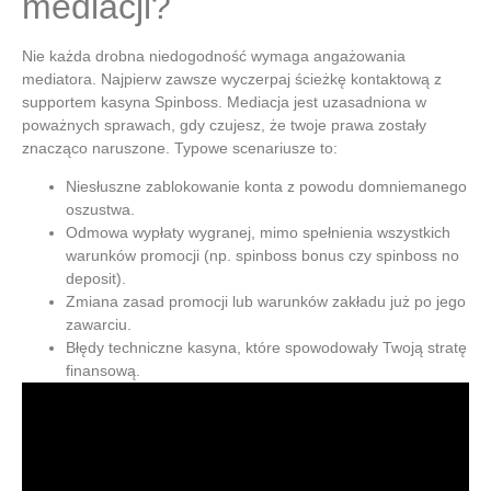
mediacji?
Nie każda drobna niedogodność wymaga angażowania
mediatora. Najpierw zawsze wyczerpaj ścieżkę kontaktową z
supportem kasyna Spinboss. Mediacja jest uzasadniona w
poważnych sprawach, gdy czujesz, że twoje prawa zostały
znacząco naruszone. Typowe scenariusze to:
Niesłuszne zablokowanie konta z powodu domniemanego
oszustwa.
Odmowa wypłaty wygranej, mimo spełnienia wszystkich
warunków promocji (np. spinboss bonus czy spinboss no
deposit).
Zmiana zasad promocji lub warunków zakładu już po jego
zawarciu.
Błędy techniczne kasyna, które spowodowały Twoją stratę
finansową.