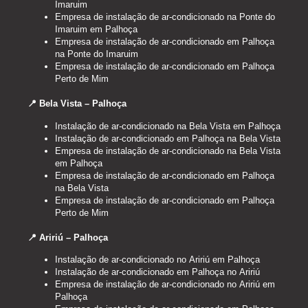
Imaruim
Empresa de instalação de ar-condicionado na Ponte do
Imaruim em Palhoça
Empresa de instalação de ar-condicionado em Palhoça
na Ponte do Imaruim
Empresa de instalação de ar-condicionado em Palhoça
Perto de Mim
📍 Bela Vista – Palhoça
Instalação de ar-condicionado na Bela Vista em Palhoça
Instalação de ar-condicionado em Palhoça na Bela Vista
Empresa de instalação de ar-condicionado na Bela Vista
em Palhoça
Empresa de instalação de ar-condicionado em Palhoça
na Bela Vista
Empresa de instalação de ar-condicionado em Palhoça
Perto de Mim
📍 Aririú – Palhoça
Instalação de ar-condicionado no Aririú em Palhoça
Instalação de ar-condicionado em Palhoça no Aririú
Empresa de instalação de ar-condicionado no Aririú em
Palhoça