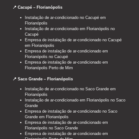
📍 Cacupé – Florianópolis
Instalação de ar-condicionado no Cacupé em
Florianópolis
Instalação de ar-condicionado em Florianópolis no
Cacupé
Empresa de instalação de ar-condicionado no Cacupé
em Florianópolis
Empresa de instalação de ar-condicionado em
Florianópolis no Cacupé
Empresa de instalação de ar-condicionado em
Florianópolis Perto de Mim
📍 Saco Grande – Florianópolis
Instalação de ar-condicionado no Saco Grande em
Florianópolis
Instalação de ar-condicionado em Florianópolis no Saco
Grande
Empresa de instalação de ar-condicionado no Saco
Grande em Florianópolis
Empresa de instalação de ar-condicionado em
Florianópolis no Saco Grande
Empresa de instalação de ar-condicionado em