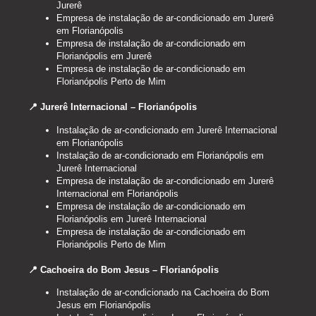
Jurerê
Empresa de instalação de ar-condicionado em Jurerê
em Florianópolis
Empresa de instalação de ar-condicionado em
Florianópolis em Jurerê
Empresa de instalação de ar-condicionado em
Florianópolis Perto de Mim
📍 Jurerê Internacional – Florianópolis
Instalação de ar-condicionado em Jurerê Internacional
em Florianópolis
Instalação de ar-condicionado em Florianópolis em
Jurerê Internacional
Empresa de instalação de ar-condicionado em Jurerê
Internacional em Florianópolis
Empresa de instalação de ar-condicionado em
Florianópolis em Jurerê Internacional
Empresa de instalação de ar-condicionado em
Florianópolis Perto de Mim
📍 Cachoeira do Bom Jesus – Florianópolis
Instalação de ar-condicionado na Cachoeira do Bom
Jesus em Florianópolis