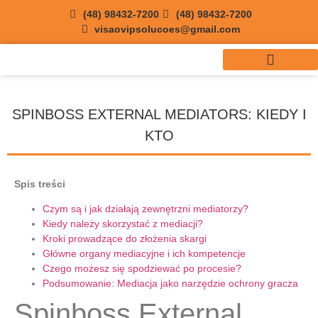
(48) 98432-7200
(48) 98432-7200
visaovipsolucoes@gmail.com
QUEM SOMOS
REGIÕES ATENDIDAS
SPINBOSS EXTERNAL MEDIATORS: KIEDY I
KTO
Spis treści
Czym są i jak działają zewnętrzni mediatorzy?
Kiedy należy skorzystać z mediacji?
Kroki prowadzące do złożenia skargi
Główne organy mediacyjne i ich kompetencje
Czego możesz się spodziewać po procesie?
Podsumowanie: Mediacja jako narzędzie ochrony gracza
Spinboss External