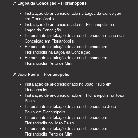
📍 Lagoa da Conceição – Florianópolis
Instalação de ar-condicionado na Lagoa da Conceição
em Florianópolis
Instalação de ar-condicionado em Florianópolis na
Lagoa da Conceição
Empresa de instalação de ar-condicionado na Lagoa da
Conceição em Florianópolis
Empresa de instalação de ar-condicionado em
Florianópolis na Lagoa da Conceição
Empresa de instalação de ar-condicionado em
Florianópolis Perto de Mim
📍 João Paulo – Florianópolis
Instalação de ar-condicionado no João Paulo em
Florianópolis
Instalação de ar-condicionado em Florianópolis no João
Paulo
Empresa de instalação de ar-condicionado no João
Paulo em Florianópolis
Empresa de instalação de ar-condicionado em
Florianópolis no João Paulo
Empresa de instalação de ar-condicionado em
Florianópolis Perto de Mim