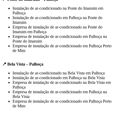
Instalação de ar-condicionado na Ponte do Imaruim em
Palhoça
Instalação de ar-condicionado em Palhoça na Ponte do
Imaruim
Empresa de instalação de ar-condicionado na Ponte do
Imaruim em Palhoça
Empresa de instalação de ar-condicionado em Palhoça na
Ponte do Imaruim
Empresa de instalação de ar-condicionado em Palhoça Perto
de Mim
📍 Bela Vista – Palhoça
Instalação de ar-condicionado na Bela Vista em Palhoça
Instalação de ar-condicionado em Palhoça na Bela Vista
Empresa de instalação de ar-condicionado na Bela Vista em
Palhoça
Empresa de instalação de ar-condicionado em Palhoça na
Bela Vista
Empresa de instalação de ar-condicionado em Palhoça Perto
de Mim