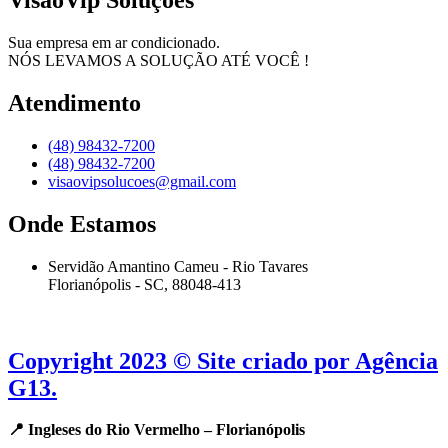
VisãoVip Soluções
Sua empresa em ar condicionado.
NÓS LEVAMOS A SOLUÇÃO ATÉ VOCÊ !
Atendimento
(48) 98432-7200
(48) 98432-7200
visaovipsolucoes@gmail.com
Onde Estamos
Servidão Amantino Cameu - Rio Tavares
Florianópolis - SC, 88048-413
Copyright 2023 © Site criado por Agência
G13.
📍 Ingleses do Rio Vermelho – Florianópolis