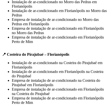
Instalação de ar-condicionado no Morro das Pedras em
Florianópolis
Instalação de ar-condicionado em Florianópolis no Morro das
Pedras
Empresa de instalação de ar-condicionado no Morro das
Pedras em Florianópolis
Empresa de instalação de ar-condicionado em Florianópolis
no Morro das Pedras
Empresa de instalação de ar-condicionado em Florianópolis
Perto de Mim
📍 Costeira do Pirajubaé – Florianópolis
Instalação de ar-condicionado na Costeira do Pirajubaé em
Florianópolis
Instalação de ar-condicionado em Florianópolis na Costeira
do Pirajubaé
Empresa de instalação de ar-condicionado na Costeira do
Pirajubaé em Florianópolis
Empresa de instalação de ar-condicionado em Florianópolis
na Costeira do Pirajubaé
Empresa de instalação de ar-condicionado em Florianópolis
Perto de Mim