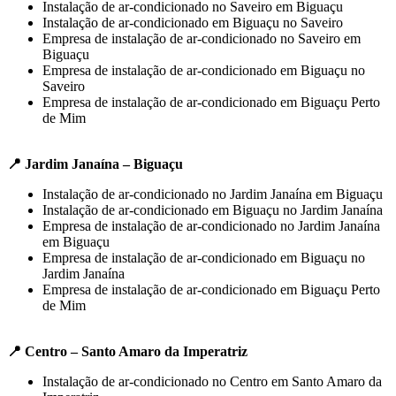
Instalação de ar-condicionado no Saveiro em Biguaçu
Instalação de ar-condicionado em Biguaçu no Saveiro
Empresa de instalação de ar-condicionado no Saveiro em
Biguaçu
Empresa de instalação de ar-condicionado em Biguaçu no
Saveiro
Empresa de instalação de ar-condicionado em Biguaçu Perto
de Mim
📍 Jardim Janaína – Biguaçu
Instalação de ar-condicionado no Jardim Janaína em Biguaçu
Instalação de ar-condicionado em Biguaçu no Jardim Janaína
Empresa de instalação de ar-condicionado no Jardim Janaína
em Biguaçu
Empresa de instalação de ar-condicionado em Biguaçu no
Jardim Janaína
Empresa de instalação de ar-condicionado em Biguaçu Perto
de Mim
📍 Centro – Santo Amaro da Imperatriz
Instalação de ar-condicionado no Centro em Santo Amaro da