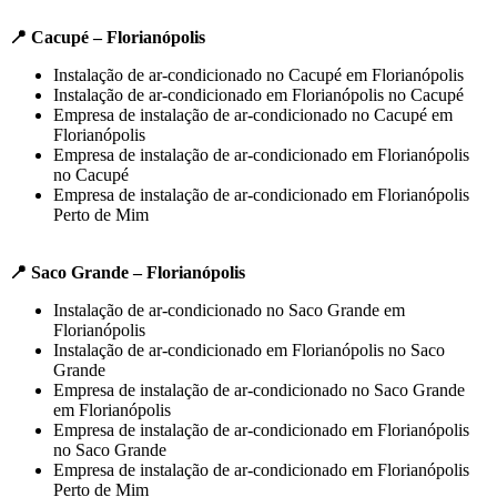
📍 Cacupé – Florianópolis
Instalação de ar-condicionado no Cacupé em Florianópolis
Instalação de ar-condicionado em Florianópolis no Cacupé
Empresa de instalação de ar-condicionado no Cacupé em
Florianópolis
Empresa de instalação de ar-condicionado em Florianópolis
no Cacupé
Empresa de instalação de ar-condicionado em Florianópolis
Perto de Mim
📍 Saco Grande – Florianópolis
Instalação de ar-condicionado no Saco Grande em
Florianópolis
Instalação de ar-condicionado em Florianópolis no Saco
Grande
Empresa de instalação de ar-condicionado no Saco Grande
em Florianópolis
Empresa de instalação de ar-condicionado em Florianópolis
no Saco Grande
Empresa de instalação de ar-condicionado em Florianópolis
Perto de Mim