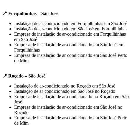
📍 Forquilhinhas – São José
Instalação de ar-condicionado em Forquilhinhas em São José
Instalação de ar-condicionado em São José em Forquilhinhas
Empresa de instalação de ar-condicionado em Forquilhinhas
em São José
Empresa de instalação de ar-condicionado em São José em
Forquilhinhas
Empresa de instalação de ar-condicionado em São José Perto
de Mim
📍 Roçado – São José
Instalação de ar-condicionado no Roçado em São José
Instalação de ar-condicionado em São José no Roçado
Empresa de instalação de ar-condicionado no Roçado em São
José
Empresa de instalação de ar-condicionado em São José no
Roçado
Empresa de instalação de ar-condicionado em São José Perto
de Mim