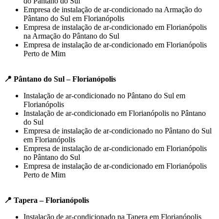
do Pântano do Sul
Empresa de instalação de ar-condicionado na Armação do
Pântano do Sul em Florianópolis
Empresa de instalação de ar-condicionado em Florianópolis
na Armação do Pântano do Sul
Empresa de instalação de ar-condicionado em Florianópolis
Perto de Mim
📍 Pântano do Sul – Florianópolis
Instalação de ar-condicionado no Pântano do Sul em
Florianópolis
Instalação de ar-condicionado em Florianópolis no Pântano
do Sul
Empresa de instalação de ar-condicionado no Pântano do Sul
em Florianópolis
Empresa de instalação de ar-condicionado em Florianópolis
no Pântano do Sul
Empresa de instalação de ar-condicionado em Florianópolis
Perto de Mim
📍 Tapera – Florianópolis
Instalação de ar-condicionado na Tapera em Florianópolis