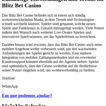
Blitz Bet Casino
Das Blitz Bet Casino befindet sich in einem sich ständig
weiterentwickelnden Markt, in dem Trends und Technologien
schnell wechseln können. Spieler sind gespannt, welche neuen
Spiele und Funktionen in Zukunft hinzugefügt werden. Viele Nutzer
äußern den Wunsch nach weiteren Live-Dealer-Spielen und
innovativen Spielvarianten, um das Spielerlebnis zu bereichern.
Darüber hinaus wird erwartet, dass das Blitz Bet Casino auch seine
mobilen Angebote weiter verbessern wird, um den wachsenden
Anforderungen der Spieler gerecht zu werden. Eine stärkere
Integration von mobilen Zahlungsmethoden und ein erweiterter
Kundensupport könnten ebenfalls auf der Agenda stehen. Spieler
sind optimistisch, dass das Casino weiterhin auf die Bedürfnisse
seiner Nutzer eingehen wird, um wettbewerbsfähig zu bleiben.
Telefone
WhatsApp
Em que podemos ajudar?