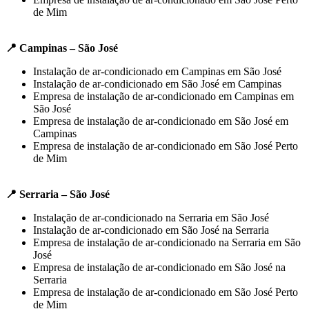
de Mim
📍 Campinas – São José
Instalação de ar-condicionado em Campinas em São José
Instalação de ar-condicionado em São José em Campinas
Empresa de instalação de ar-condicionado em Campinas em
São José
Empresa de instalação de ar-condicionado em São José em
Campinas
Empresa de instalação de ar-condicionado em São José Perto
de Mim
📍 Serraria – São José
Instalação de ar-condicionado na Serraria em São José
Instalação de ar-condicionado em São José na Serraria
Empresa de instalação de ar-condicionado na Serraria em São
José
Empresa de instalação de ar-condicionado em São José na
Serraria
Empresa de instalação de ar-condicionado em São José Perto
de Mim