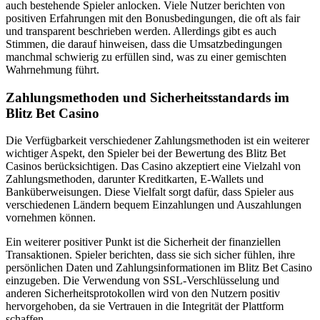
auch bestehende Spieler anlocken. Viele Nutzer berichten von
positiven Erfahrungen mit den Bonusbedingungen, die oft als fair
und transparent beschrieben werden. Allerdings gibt es auch
Stimmen, die darauf hinweisen, dass die Umsatzbedingungen
manchmal schwierig zu erfüllen sind, was zu einer gemischten
Wahrnehmung führt.
Zahlungsmethoden und Sicherheitsstandards im
Blitz Bet Casino
Die Verfügbarkeit verschiedener Zahlungsmethoden ist ein weiterer
wichtiger Aspekt, den Spieler bei der Bewertung des Blitz Bet
Casinos berücksichtigen. Das Casino akzeptiert eine Vielzahl von
Zahlungsmethoden, darunter Kreditkarten, E-Wallets und
Banküberweisungen. Diese Vielfalt sorgt dafür, dass Spieler aus
verschiedenen Ländern bequem Einzahlungen und Auszahlungen
vornehmen können.
Ein weiterer positiver Punkt ist die Sicherheit der finanziellen
Transaktionen. Spieler berichten, dass sie sich sicher fühlen, ihre
persönlichen Daten und Zahlungsinformationen im Blitz Bet Casino
einzugeben. Die Verwendung von SSL-Verschlüsselung und
anderen Sicherheitsprotokollen wird von den Nutzern positiv
hervorgehoben, da sie Vertrauen in die Integrität der Plattform
schaffen.