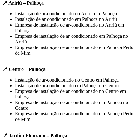
📍 Aririú – Palhoça
Instalação de ar-condicionado no Aririú em Palhoça
Instalação de ar-condicionado em Palhoça no Aririú
Empresa de instalação de ar-condicionado no Aririú em
Palhoça
Empresa de instalação de ar-condicionado em Palhoça no
Aririú
Empresa de instalação de ar-condicionado em Palhoça Perto
de Mim
📍 Centro – Palhoça
Instalação de ar-condicionado no Centro em Palhoça
Instalação de ar-condicionado em Palhoça no Centro
Empresa de instalação de ar-condicionado no Centro em
Palhoça
Empresa de instalação de ar-condicionado em Palhoça no
Centro
Empresa de instalação de ar-condicionado em Palhoça Perto
de Mim
📍 Jardim Eldorado – Palhoça