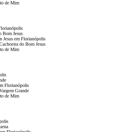
rto de Mim
lorianópolis
do Bom Jesus
m Jesus em Florianópolis
a Cachoeira do Bom Jesus
rto de Mim
olis
ande
m Florianópolis
a Vargem Grande
rto de Mim
polis
quena
em Florianópolis