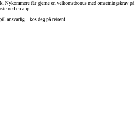
kjack. Nykommere får gjerne en velkomstbonus med omsetningskrav på
laste ned en app.
pill ansvarlig – kos deg på reisen!