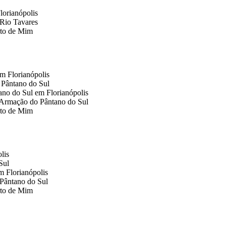
lorianópolis
 Rio Tavares
rto de Mim
m Florianópolis
 Pântano do Sul
ano do Sul em Florianópolis
a Armação do Pântano do Sul
rto de Mim
lis
Sul
m Florianópolis
 Pântano do Sul
rto de Mim