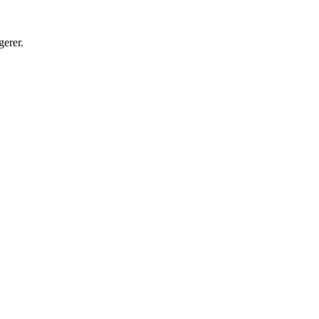
gerer.