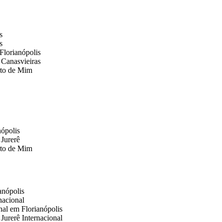
s
s
Florianópolis
 Canasvieiras
rto de Mim
nópolis
 Jurerê
rto de Mim
anópolis
nacional
nal em Florianópolis
Jurerê Internacional