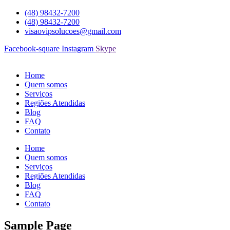
Ir
(48) 98432-7200
para
(48) 98432-7200
o
visaovipsolucoes@gmail.com
conteúdo
Facebook-square
Instagram
Skype
Home
Quem somos
Serviços
Regiões Atendidas
Blog
FAQ
Contato
Home
Quem somos
Serviços
Regiões Atendidas
Blog
FAQ
Contato
Sample Page