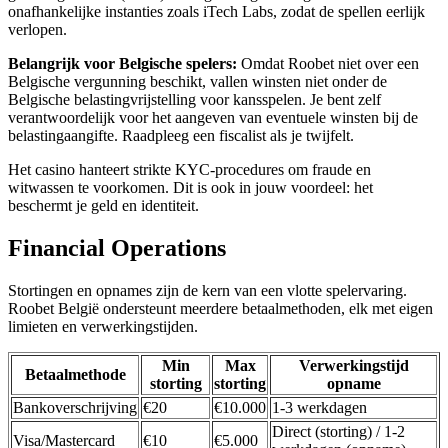
onafhankelijke instanties zoals iTech Labs, zodat de spellen eerlijk
verlopen.
Belangrijk voor Belgische spelers:
Omdat Roobet niet over een
Belgische vergunning beschikt, vallen winsten niet onder de
Belgische belastingvrijstelling voor kansspelen. Je bent zelf
verantwoordelijk voor het aangeven van eventuele winsten bij de
belastingaangifte. Raadpleeg een fiscalist als je twijfelt.
Het casino hanteert strikte KYC-procedures om fraude en
witwassen te voorkomen. Dit is ook in jouw voordeel: het
beschermt je geld en identiteit.
Financial Operations
Stortingen en opnames zijn de kern van een vlotte spelervaring.
Roobet België ondersteunt meerdere betaalmethoden, elk met eigen
limieten en verwerkingstijden.
Min
Max
Verwerkingstijd
Betaalmethode
storting
storting
opname
Bankoverschrijving
€20
€10.000
1-3 werkdagen
Direct (storting) / 1-2
Visa/Mastercard
€10
€5.000