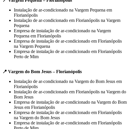
📍 Vargem Pequena – Florianópolis
Instalação de ar-condicionado na Vargem Pequena em
Florianópolis
Instalação de ar-condicionado em Florianópolis na Vargem
Pequena
Empresa de instalação de ar-condicionado na Vargem
Pequena em Florianópolis
Empresa de instalação de ar-condicionado em Florianópolis
na Vargem Pequena
Empresa de instalação de ar-condicionado em Florianópolis
Perto de Mim
📍 Vargem do Bom Jesus – Florianópolis
Instalação de ar-condicionado na Vargem do Bom Jesus em
Florianópolis
Instalação de ar-condicionado em Florianópolis na Vargem do
Bom Jesus
Empresa de instalação de ar-condicionado na Vargem do Bom
Jesus em Florianópolis
Empresa de instalação de ar-condicionado em Florianópolis
na Vargem do Bom Jesus
Empresa de instalação de ar-condicionado em Florianópolis
Perto de Mim