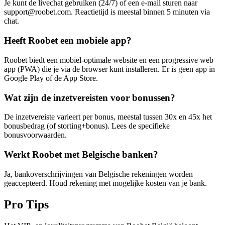
Je kunt de livechat gebruiken (24/7) of een e-mail sturen naar
support@roobet.com. Reactietijd is meestal binnen 5 minuten via
chat.
Heeft Roobet een mobiele app?
Roobet biedt een mobiel-optimale website en een progressive web
app (PWA) die je via de browser kunt installeren. Er is geen app in
Google Play of de App Store.
Wat zijn de inzetvereisten voor bonussen?
De inzetvereiste varieert per bonus, meestal tussen 30x en 45x het
bonusbedrag (of storting+bonus). Lees de specifieke
bonusvoorwaarden.
Werkt Roobet met Belgische banken?
Ja, bankoverschrijvingen van Belgische rekeningen worden
geaccepteerd. Houd rekening met mogelijke kosten van je bank.
Pro Tips