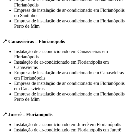
Florianópolis
Empresa de instalação de ar-condicionado em Florianópolis
no Santinho
Empresa de instalação de ar-condicionado em Florianópolis
Perto de Mim
📍 Canasvieiras – Florianópolis
Instalação de ar-condicionado em Canasvieiras em
Florianópolis
Instalação de ar-condicionado em Florianópolis em
Canasvieiras
Empresa de instalação de ar-condicionado em Canasvieiras
em Florianópolis
Empresa de instalação de ar-condicionado em Florianópolis
em Canasvieiras
Empresa de instalação de ar-condicionado em Florianópolis
Perto de Mim
📍 Jurerê – Florianópolis
Instalação de ar-condicionado em Jurerê em Florianópolis
Instalação de ar-condicionado em Florianópolis em Jurerê