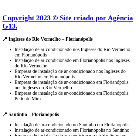
Copyright 2023 © Site criado por Agência
G13.
📍 Ingleses do Rio Vermelho – Florianópolis
Instalação de ar-condicionado nos Ingleses do Rio Vermelho
em Florianópolis
Instalação de ar-condicionado em Florianópolis nos Ingleses
do Rio Vermelho
Empresa de instalação de ar-condicionado nos Ingleses do
Rio Vermelho em Florianópolis
Empresa de instalação de ar-condicionado em Florianópolis
nos Ingleses do Rio Vermelho
Empresa de instalação de ar-condicionado em Florianópolis
Perto de Mim
📍 Santinho – Florianópolis
Instalação de ar-condicionado no Santinho em Florianópolis
Instalação de ar-condicionado em Florianópolis no Santinho
Empresa de instalação de ar-condicionado no Santinho em