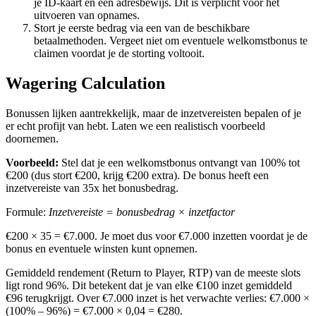
je ID-kaart en een adresbewijs. Dit is verplicht voor het
uitvoeren van opnames.
Stort je eerste bedrag via een van de beschikbare
betaalmethoden. Vergeet niet om eventuele welkomstbonus te
claimen voordat je de storting voltooit.
Wagering Calculation
Bonussen lijken aantrekkelijk, maar de inzetvereisten bepalen of je
er echt profijt van hebt. Laten we een realistisch voorbeeld
doornemen.
Voorbeeld:
Stel dat je een welkomstbonus ontvangt van 100% tot
€200 (dus stort €200, krijg €200 extra). De bonus heeft een
inzetvereiste van 35x het bonusbedrag.
Formule:
Inzetvereiste = bonusbedrag × inzetfactor
€200 × 35 = €7.000. Je moet dus voor €7.000 inzetten voordat je de
bonus en eventuele winsten kunt opnemen.
Gemiddeld rendement (Return to Player, RTP) van de meeste slots
ligt rond 96%. Dit betekent dat je van elke €100 inzet gemiddeld
€96 terugkrijgt. Over €7.000 inzet is het verwachte verlies: €7.000 ×
(100% – 96%) = €7.000 × 0,04 = €280.