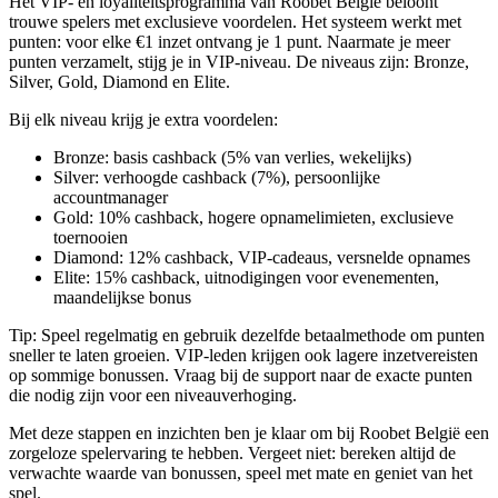
Het VIP- en loyaliteitsprogramma van Roobet België beloont
trouwe spelers met exclusieve voordelen. Het systeem werkt met
punten: voor elke €1 inzet ontvang je 1 punt. Naarmate je meer
punten verzamelt, stijg je in VIP-niveau. De niveaus zijn: Bronze,
Silver, Gold, Diamond en Elite.
Bij elk niveau krijg je extra voordelen:
Bronze: basis cashback (5% van verlies, wekelijks)
Silver: verhoogde cashback (7%), persoonlijke
accountmanager
Gold: 10% cashback, hogere opnamelimieten, exclusieve
toernooien
Diamond: 12% cashback, VIP-cadeaus, versnelde opnames
Elite: 15% cashback, uitnodigingen voor evenementen,
maandelijkse bonus
Tip: Speel regelmatig en gebruik dezelfde betaalmethode om punten
sneller te laten groeien. VIP-leden krijgen ook lagere inzetvereisten
op sommige bonussen. Vraag bij de support naar de exacte punten
die nodig zijn voor een niveauverhoging.
Met deze stappen en inzichten ben je klaar om bij Roobet België een
zorgeloze spelervaring te hebben. Vergeet niet: bereken altijd de
verwachte waarde van bonussen, speel met mate en geniet van het
spel.