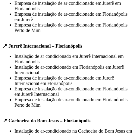
Empresa de instalação de ar-condicionado em Jurerê em
Florianópolis
Empresa de instalação de ar-condicionado em Florianópolis
em Jurerê
Empresa de instalação de ar-condicionado em Florianópolis
Perto de Mim
📍 Jurerê Internacional – Florianópolis
Instalação de ar-condicionado em Jurerê Internacional em
Florianópolis
Instalação de ar-condicionado em Florianópolis em Jurerê
Internacional
Empresa de instalação de ar-condicionado em Jurerê
Internacional em Florianópolis
Empresa de instalação de ar-condicionado em Florianópolis
em Jurerê Internacional
Empresa de instalação de ar-condicionado em Florianópolis
Perto de Mim
📍 Cachoeira do Bom Jesus – Florianópolis
Instalação de ar-condicionado na Cachoeira do Bom Jesus em