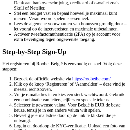
Denk aan bankoverschrijving, creditcard of e-wallet zoals
Skrill of Neteller.
Stel een budget vast en bepaal hoeveel je maximaal kunt
missen. Verantwoord spelen is essentieel.
Lees de algemene voorwaarden van bonussen grondig door –
let vooral op de inzetvereisten en maximale uitbetalingen.
Activeer tweefactorauthenticatie (2FA) op je account voor
extra beveiliging tegen ongewenste toegang.
Step-by-Step Sign-Up
Het registreren bij Roobet België is eenvoudig en snel. Volg deze
stappen:
Bezoek de officiële website via
https://roobetbe.com/
.
Klik op de knop ‘Registreren’ of ‘Aanmelden’ – deze vind je
meestal rechtsboven.
Vul je e-mailadres in en kies een sterk wachtwoord. Gebruik
een combinatie van letters, cijfers en speciale tekens.
Selecteer je gewenste valuta. Voor België is EUR de beste
keuze, tenzij je in een andere valuta wilt spelen.
Bevestig je e-mailadres door op de link te klikken die je
ontvangt.
Log in en doorloop de KYC-verificatie. Upload een foto van