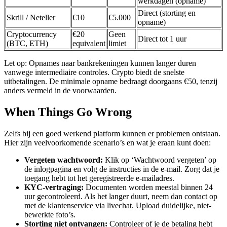
werkdagen (opname)
Direct (storting en
Skrill / Neteller
€10
€5.000
opname)
Cryptocurrency
€20
Geen
Direct tot 1 uur
(BTC, ETH)
equivalent
limiet
Let op: Opnames naar bankrekeningen kunnen langer duren
vanwege intermediaire controles. Crypto biedt de snelste
uitbetalingen. De minimale opname bedraagt doorgaans €50, tenzij
anders vermeld in de voorwaarden.
When Things Go Wrong
Zelfs bij een goed werkend platform kunnen er problemen ontstaan.
Hier zijn veelvoorkomende scenario’s en wat je eraan kunt doen:
Vergeten wachtwoord:
Klik op ‘Wachtwoord vergeten’ op
de inlogpagina en volg de instructies in de e-mail. Zorg dat je
toegang hebt tot het geregistreerde e-mailadres.
KYC-vertraging:
Documenten worden meestal binnen 24
uur gecontroleerd. Als het langer duurt, neem dan contact op
met de klantenservice via livechat. Upload duidelijke, niet-
bewerkte foto’s.
Storting niet ontvangen:
Controleer of je de betaling hebt