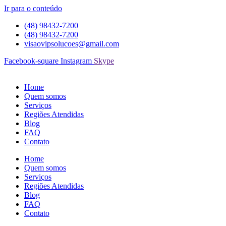
Ir para o conteúdo
(48) 98432-7200
(48) 98432-7200
visaovipsolucoes@gmail.com
Facebook-square
Instagram
Skype
Home
Quem somos
Serviços
Regiões Atendidas
Blog
FAQ
Contato
Home
Quem somos
Serviços
Regiões Atendidas
Blog
FAQ
Contato