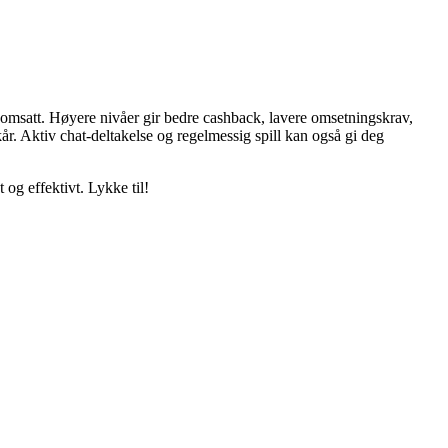
omsatt. Høyere nivåer gir bedre cashback, lavere omsetningskrav,
r. Aktiv chat-deltakelse og regelmessig spill kan også gi deg
 og effektivt. Lykke til!