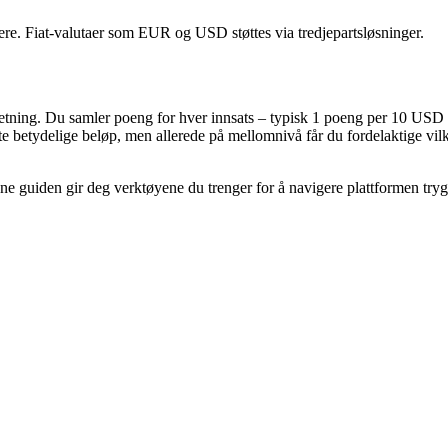
. Fiat-valutaer som EUR og USD støttes via tredjepartsløsninger.
setning. Du samler poeng for hver innsats – typisk 1 poeng per 10 USD 
e betydelige beløp, men allerede på mellomnivå får du fordelaktige vilkå
ne guiden gir deg verktøyene du trenger for å navigere plattformen trygt