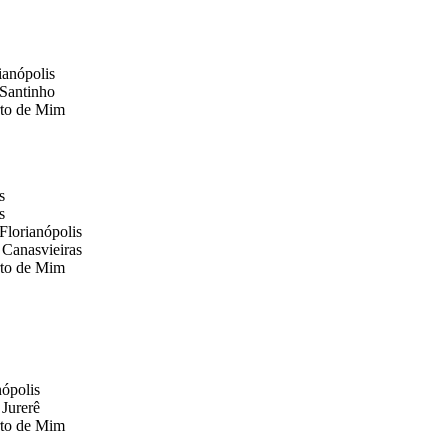
ianópolis
 Santinho
rto de Mim
s
s
Florianópolis
 Canasvieiras
rto de Mim
nópolis
 Jurerê
rto de Mim