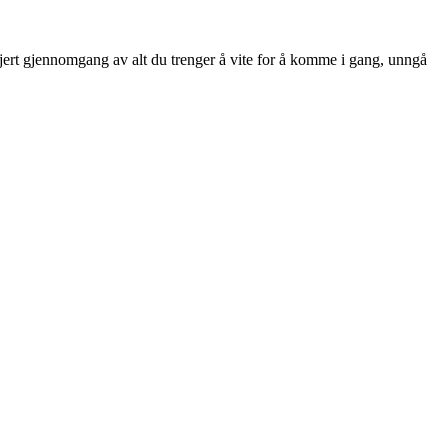
ljert gjennomgang av alt du trenger å vite for å komme i gang, unngå