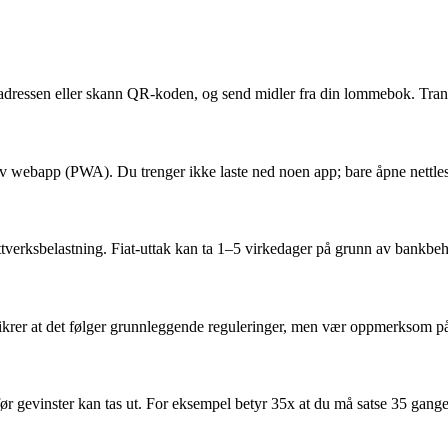
 adressen eller skann QR-koden, og send midler fra din lommebok. Trans
siv webapp (PWA). Du trenger ikke laste ned noen app; bare åpne nettles
tverksbelastning. Fiat-uttak kan ta 1–5 virkedager på grunn av bankbe
ikrer at det følger grunnleggende reguleringer, men vær oppmerksom på 
r gevinster kan tas ut. For eksempel betyr 35x at du må satse 35 gang