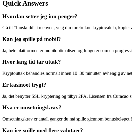
Quick Answers
Hvordan setter jeg inn penger?
Gå til “Innskudd” i menyen, velg din foretrukne kryptovaluta, kopier
Kan jeg spille på mobil?
Ja, hele plattformen er mobiloptimalisert og fungerer som en progres
Hvor lang tid tar uttak?
Kryptouttak behandles normalt innen 10–30 minutter, avhengig av net
Er kasinoet trygt?
Ja, det benytter SSL-kryptering og tilbyr 2FA. Lisensen fra Curacao s
Hva er omsetningskrav?
Omsetningskrav er antall ganger du må spille gjennom bonusbeløpet fø
Kan jeg spille med flere valutaer?