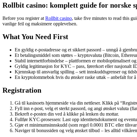
Rollbit casino: komplett guide for norske s
Before you register at
Rollbit casino
, take five minutes to read this 
vanlige feil og maksimere opplevelsen.
What You Need First
En gyldig e-postadresse og et sikkert passord – unngå å gjenbruk
Et betalingsmiddel som støttes – kryptovaluta (Bitcoin, Ethereu
Stabil internettforbindelse – plattformen er mobiloptimalisert
Gyldig legitimasjon for KYC – pass, førerkort eller nasjonalt ID
Kjennskap til ansvarlig spilling – sett innskuddsgrenser og tidsb
En kryptolommebok hvis du ønsker raske uttak – anbefalt for å 
Registration
Gå til kasinoets hjemmeside via din nettleser. Klikk på “Registr
Fyll inn e-post, velg et sterkt passord, og angi ønsket valuta (fiat
Bekreft e-posten din ved å klikke på lenken du mottar.
Fullfør KYC-prosessen: Last opp identitetsdokument og eventuel
Gjør et minimumsinnskudd (som regel 0.0001 BTC eller tilsvare
Naviger til bonussiden og velg ønsket tilbud – les alltid vilkåren