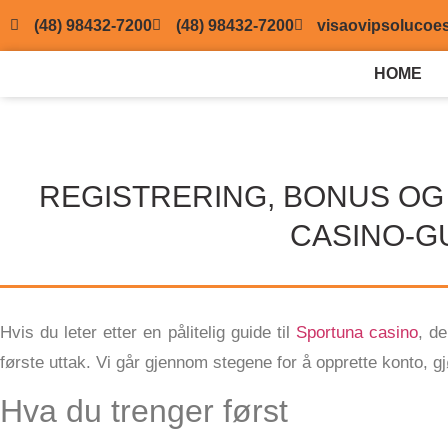
(48) 98432-7200
(48) 98432-7200
visaovipsoluco
HOME
REGISTRERING, BONUS OG 
CASINO-G
Hvis du leter etter en pålitelig guide til
Sportuna casino
, de
første uttak. Vi går gjennom stegene for å opprette konto, 
Hva du trenger først