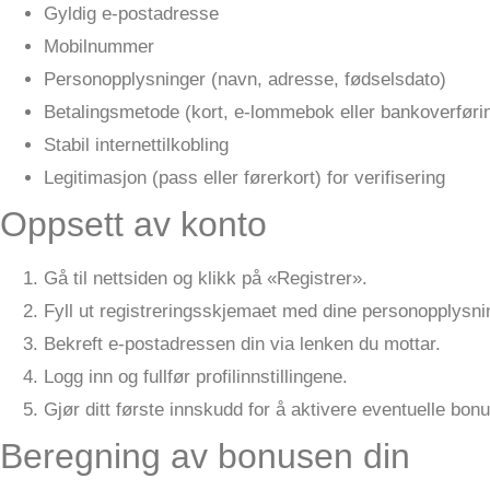
Gyldig e-postadresse
Mobilnummer
Personopplysninger (navn, adresse, fødselsdato)
Betalingsmetode (kort, e-lommebok eller bankoverføri
Stabil internettilkobling
Legitimasjon (pass eller førerkort) for verifisering
Oppsett av konto
Gå til nettsiden og klikk på «Registrer».
Fyll ut registreringsskjemaet med dine personopplysni
Bekreft e-postadressen din via lenken du mottar.
Logg inn og fullfør profilinnstillingene.
Gjør ditt første innskudd for å aktivere eventuelle bonu
Beregning av bonusen din