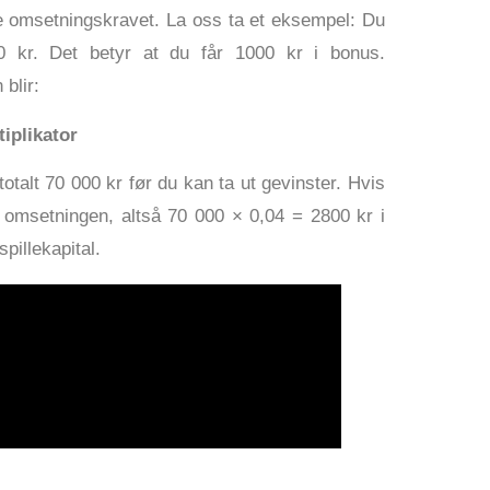
e omsetningskravet. La oss ta et eksempel: Du
 kr. Det betyr at du får 1000 kr i bonus.
blir:
iplikator
totalt 70 000 kr før du kan ta ut gevinster. Hvis
 omsetningen, altså 70 000 × 0,04 = 2800 kr i
pillekapital.