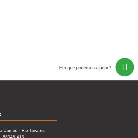
Em que podemos ajudar?
s
o Cameu - Rio Tavares
C, 88048-413