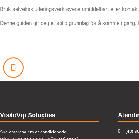
Bruk selvekskluderingsverktøyene umiddelbart eller kontakt
Denne guiden gir deg et solid grunnlag for å komme i gang. L
VisãoVip Soluções
Atendi
(48) 9
Sua empresa em ar condicionado.