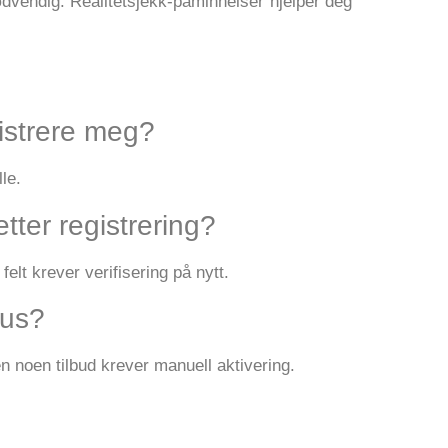
ødvendig. Realitetsjekk-påminnelser hjelper deg
istrere meg?
le.
ter registrering?
felt krever verifisering på nytt.
nus?
n noen tilbud krever manuell aktivering.