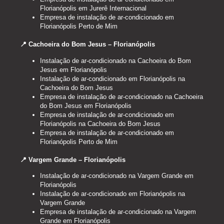
Florianópolis em Jurerê Internacional
Empresa de instalação de ar-condicionado em
Florianópolis Perto de Mim
📍 Cachoeira do Bom Jesus – Florianópolis
Instalação de ar-condicionado na Cachoeira do Bom
Jesus em Florianópolis
Instalação de ar-condicionado em Florianópolis na
Cachoeira do Bom Jesus
Empresa de instalação de ar-condicionado na Cachoeira
do Bom Jesus em Florianópolis
Empresa de instalação de ar-condicionado em
Florianópolis na Cachoeira do Bom Jesus
Empresa de instalação de ar-condicionado em
Florianópolis Perto de Mim
📍 Vargem Grande – Florianópolis
Instalação de ar-condicionado na Vargem Grande em
Florianópolis
Instalação de ar-condicionado em Florianópolis na
Vargem Grande
Empresa de instalação de ar-condicionado na Vargem
Grande em Florianópolis