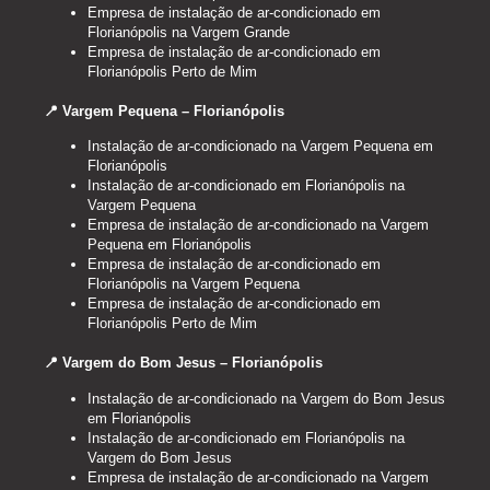
Empresa de instalação de ar-condicionado em
Florianópolis na Vargem Grande
Empresa de instalação de ar-condicionado em
Florianópolis Perto de Mim
📍 Vargem Pequena – Florianópolis
Instalação de ar-condicionado na Vargem Pequena em
Florianópolis
Instalação de ar-condicionado em Florianópolis na
Vargem Pequena
Empresa de instalação de ar-condicionado na Vargem
Pequena em Florianópolis
Empresa de instalação de ar-condicionado em
Florianópolis na Vargem Pequena
Empresa de instalação de ar-condicionado em
Florianópolis Perto de Mim
📍 Vargem do Bom Jesus – Florianópolis
Instalação de ar-condicionado na Vargem do Bom Jesus
em Florianópolis
Instalação de ar-condicionado em Florianópolis na
Vargem do Bom Jesus
Empresa de instalação de ar-condicionado na Vargem