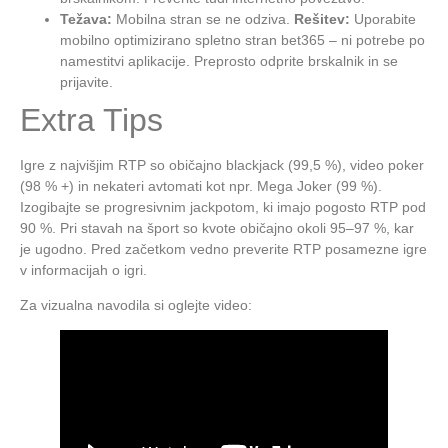
Težava:
Mobilna stran se ne odziva.
Rešitev:
Uporabite
mobilno optimizirano spletno stran bet365 – ni potrebe po
namestitvi aplikacije. Preprosto odprite brskalnik in se
prijavite.
Extra Tips
Igre z najvišjim RTP so običajno blackjack (99,5 %), video poker
(98 % +) in nekateri avtomati kot npr. Mega Joker (99 %).
Izogibajte se progresivnim jackpotom, ki imajo pogosto RTP pod
90 %. Pri stavah na šport so kvote običajno okoli 95–97 %, kar
je ugodno. Pred začetkom vedno preverite RTP posamezne igre
v informacijah o igri.
Za vizualna navodila si oglejte video: