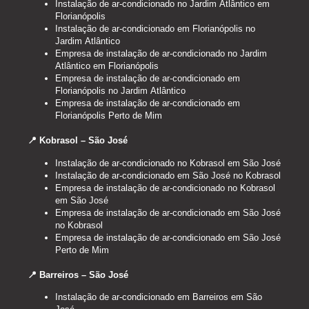
Instalação de ar-condicionado no Jardim Atlântico em
Florianópolis
Instalação de ar-condicionado em Florianópolis no
Jardim Atlântico
Empresa de instalação de ar-condicionado no Jardim
Atlântico em Florianópolis
Empresa de instalação de ar-condicionado em
Florianópolis no Jardim Atlântico
Empresa de instalação de ar-condicionado em
Florianópolis Perto de Mim
📍 Kobrasol – São José
Instalação de ar-condicionado no Kobrasol em São José
Instalação de ar-condicionado em São José no Kobrasol
Empresa de instalação de ar-condicionado no Kobrasol
em São José
Empresa de instalação de ar-condicionado em São José
no Kobrasol
Empresa de instalação de ar-condicionado em São José
Perto de Mim
📍 Barreiros – São José
Instalação de ar-condicionado em Barreiros em São