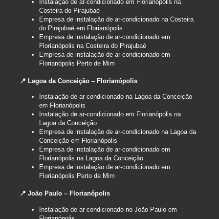
Instalação de ar-condicionado em Florianópolis na
Costeira do Pirajubaé
Empresa de instalação de ar-condicionado na Costeira
do Pirajubaé em Florianópolis
Empresa de instalação de ar-condicionado em
Florianópolis na Costeira do Pirajubaé
Empresa de instalação de ar-condicionado em
Florianópolis Perto de Mim
📍 Lagoa da Conceição – Florianópolis
Instalação de ar-condicionado na Lagoa da Conceição
em Florianópolis
Instalação de ar-condicionado em Florianópolis na
Lagoa da Conceição
Empresa de instalação de ar-condicionado na Lagoa da
Conceição em Florianópolis
Empresa de instalação de ar-condicionado em
Florianópolis na Lagoa da Conceição
Empresa de instalação de ar-condicionado em
Florianópolis Perto de Mim
📍 João Paulo – Florianópolis
Instalação de ar-condicionado no João Paulo em
Florianópolis