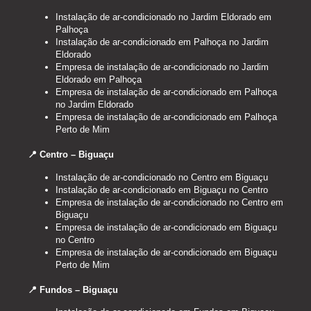
Instalação de ar-condicionado no Jardim Eldorado em
Palhoça
Instalação de ar-condicionado em Palhoça no Jardim
Eldorado
Empresa de instalação de ar-condicionado no Jardim
Eldorado em Palhoça
Empresa de instalação de ar-condicionado em Palhoça
no Jardim Eldorado
Empresa de instalação de ar-condicionado em Palhoça
Perto de Mim
📍 Centro – Biguaçu
Instalação de ar-condicionado no Centro em Biguaçu
Instalação de ar-condicionado em Biguaçu no Centro
Empresa de instalação de ar-condicionado no Centro em
Biguaçu
Empresa de instalação de ar-condicionado em Biguaçu
no Centro
Empresa de instalação de ar-condicionado em Biguaçu
Perto de Mim
📍 Fundos – Biguaçu