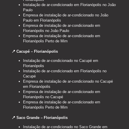
Instalação de ar-condicionado em Florianópolis no João
Paulo
Empresa de instalação de ar-condicionado no João
Paulo em Florianópolis
Empresa de instalação de ar-condicionado em
Florianópolis no João Paulo
Empresa de instalação de ar-condicionado em
Florianópolis Perto de Mim
📍 Cacupé – Florianópolis
Instalação de ar-condicionado no Cacupé em
Florianópolis
Instalação de ar-condicionado em Florianópolis no
Cacupé
Empresa de instalação de ar-condicionado no Cacupé
em Florianópolis
Empresa de instalação de ar-condicionado em
Florianópolis no Cacupé
Empresa de instalação de ar-condicionado em
Florianópolis Perto de Mim
📍 Saco Grande – Florianópolis
Instalação de ar-condicionado no Saco Grande em