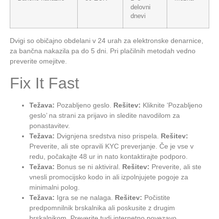
delovni
dnevi
Dvigi so običajno obdelani v 24 urah za elektronske denarnice,
za bančna nakazila pa do 5 dni. Pri plačilnih metodah vedno
preverite omejitve.
Fix It Fast
Težava:
Pozabljeno geslo.
Rešitev:
Kliknite ‘Pozabljeno
geslo’ na strani za prijavo in sledite navodilom za
ponastavitev.
Težava:
Dvignjena sredstva niso prispela.
Rešitev:
Preverite, ali ste opravili KYC preverjanje. Če je vse v
redu, počakajte 48 ur in nato kontaktirajte podporo.
Težava:
Bonus se ni aktiviral.
Rešitev:
Preverite, ali ste
vnesli promocijsko kodo in ali izpolnjujete pogoje za
minimalni polog.
Težava:
Igra se ne nalaga.
Rešitev:
Počistite
predpomnilnik brskalnika ali poskusite z drugim
brskalnikom. Preverite tudi internetno povezavo.