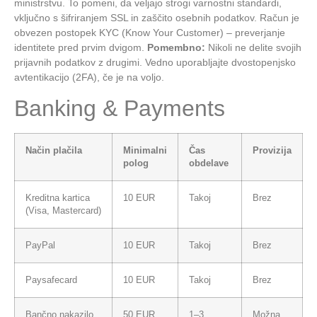
ministrstvu. To pomeni, da veljajo strogi varnostni standardi,
vključno s šifriranjem SSL in zaščito osebnih podatkov. Račun je
obvezen postopek KYC (Know Your Customer) – preverjanje
identitete pred prvim dvigom.
Pomembno:
Nikoli ne delite svojih
prijavnih podatkov z drugimi. Vedno uporabljajte dvostopenjsko
avtentikacijo (2FA), če je na voljo.
Banking & Payments
Način plačila
Minimalni
Čas
Provizija
polog
obdelave
Kreditna kartica
10 EUR
Takoj
Brez
(Visa, Mastercard)
PayPal
10 EUR
Takoj
Brez
Paysafecard
10 EUR
Takoj
Brez
Bančno nakazilo
50 EUR
1–3
Možna