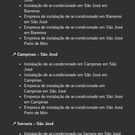
José
Instalação de ar-condicionado em São José em
Barreiros
Empresa de instalação de ar-condicionado em Barreiros
em São José
Empresa de instalação de ar-condicionado em São José
em Barreiros
Empresa de instalação de ar-condicionado em São José
Perto de Mim
📍 Campinas – São José
Instalação de ar-condicionado em Campinas em São
José
Instalação de ar-condicionado em São José em
Campinas
Empresa de instalação de ar-condicionado em
Campinas em São José
Empresa de instalação de ar-condicionado em São José
em Campinas
Empresa de instalação de ar-condicionado em São José
Perto de Mim
📍 Serraria – São José
Instalação de ar-condicionado na Serraria em São José