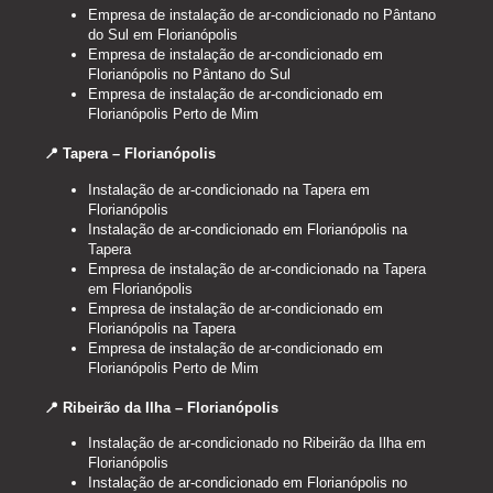
Empresa de instalação de ar-condicionado no Pântano
do Sul em Florianópolis
Empresa de instalação de ar-condicionado em
Florianópolis no Pântano do Sul
Empresa de instalação de ar-condicionado em
Florianópolis Perto de Mim
📍 Tapera – Florianópolis
Instalação de ar-condicionado na Tapera em
Florianópolis
Instalação de ar-condicionado em Florianópolis na
Tapera
Empresa de instalação de ar-condicionado na Tapera
em Florianópolis
Empresa de instalação de ar-condicionado em
Florianópolis na Tapera
Empresa de instalação de ar-condicionado em
Florianópolis Perto de Mim
📍 Ribeirão da Ilha – Florianópolis
Instalação de ar-condicionado no Ribeirão da Ilha em
Florianópolis
Instalação de ar-condicionado em Florianópolis no