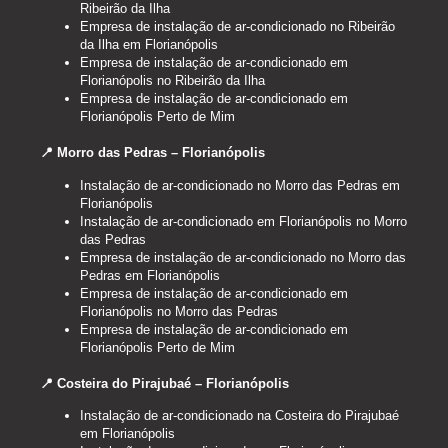
Ribeirão da Ilha
Empresa de instalação de ar-condicionado no Ribeirão
da Ilha em Florianópolis
Empresa de instalação de ar-condicionado em
Florianópolis no Ribeirão da Ilha
Empresa de instalação de ar-condicionado em
Florianópolis Perto de Mim
📍 Morro das Pedras – Florianópolis
Instalação de ar-condicionado no Morro das Pedras em
Florianópolis
Instalação de ar-condicionado em Florianópolis no Morro
das Pedras
Empresa de instalação de ar-condicionado no Morro das
Pedras em Florianópolis
Empresa de instalação de ar-condicionado em
Florianópolis no Morro das Pedras
Empresa de instalação de ar-condicionado em
Florianópolis Perto de Mim
📍 Costeira do Pirajubaé – Florianópolis
Instalação de ar-condicionado na Costeira do Pirajubaé
em Florianópolis