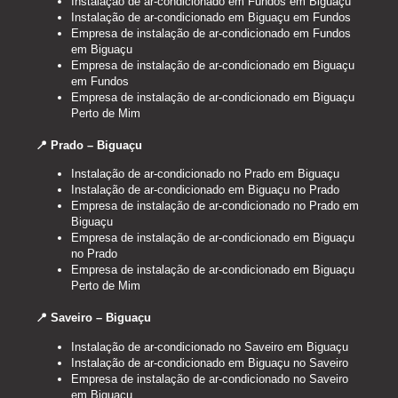
Instalação de ar-condicionado em Fundos em Biguaçu
Instalação de ar-condicionado em Biguaçu em Fundos
Empresa de instalação de ar-condicionado em Fundos
em Biguaçu
Empresa de instalação de ar-condicionado em Biguaçu
em Fundos
Empresa de instalação de ar-condicionado em Biguaçu
Perto de Mim
📍 Prado – Biguaçu
Instalação de ar-condicionado no Prado em Biguaçu
Instalação de ar-condicionado em Biguaçu no Prado
Empresa de instalação de ar-condicionado no Prado em
Biguaçu
Empresa de instalação de ar-condicionado em Biguaçu
no Prado
Empresa de instalação de ar-condicionado em Biguaçu
Perto de Mim
📍 Saveiro – Biguaçu
Instalação de ar-condicionado no Saveiro em Biguaçu
Instalação de ar-condicionado em Biguaçu no Saveiro
Empresa de instalação de ar-condicionado no Saveiro
em Biguaçu