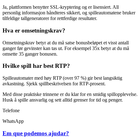
Ja, plattformen benytter SSL-kryptering og er lisensiert. All
personlig informasjon håndteres sikkert, og spilleautomatene bruker
tilfeldige tallgeneratorer for rettferdige resultater.
Hva er omsetningskrav?
Omsetningskrav betyr at du må satse bonusbeløpet et visst antall
ganger før gevinster kan tas ut. For eksempel 35x betyr at du må
omsette 35 ganger bonusen.
Hvilke spill har best RTP?
Spilleautomater med høy RTP (over 97 %) gir best langsiktig
avkastning. Sjekk spillbeskrivelsen for RTP-prosent.
Med disse praktiske trinnene er du klar for en smidig spillopplevelse.
Husk å spille ansvarlig og sett alltid grenser for tid og penger.
Telefone
WhatsApp
Em que podemos ajudar?