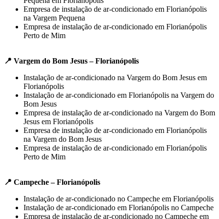
Pequena em Florianópolis
Empresa de instalação de ar-condicionado em Florianópolis
na Vargem Pequena
Empresa de instalação de ar-condicionado em Florianópolis
Perto de Mim
📍 Vargem do Bom Jesus – Florianópolis
Instalação de ar-condicionado na Vargem do Bom Jesus em
Florianópolis
Instalação de ar-condicionado em Florianópolis na Vargem do
Bom Jesus
Empresa de instalação de ar-condicionado na Vargem do Bom
Jesus em Florianópolis
Empresa de instalação de ar-condicionado em Florianópolis
na Vargem do Bom Jesus
Empresa de instalação de ar-condicionado em Florianópolis
Perto de Mim
📍 Campeche – Florianópolis
Instalação de ar-condicionado no Campeche em Florianópolis
Instalação de ar-condicionado em Florianópolis no Campeche
Empresa de instalação de ar-condicionado no Campeche em