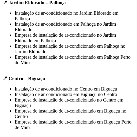
📍 Jardim Eldorado – Palhoça
Instalação de ar-condicionado no Jardim Eldorado em
Palhoça
Instalação de ar-condicionado em Palhoça no Jardim
Eldorado
Empresa de instalação de ar-condicionado no Jardim
Eldorado em Palhoça
Empresa de instalação de ar-condicionado em Palhoça no
Jardim Eldorado
Empresa de instalação de ar-condicionado em Palhoça Perto
de Mim
📍 Centro – Biguaçu
Instalação de ar-condicionado no Centro em Biguaçu
Instalação de ar-condicionado em Biguaçu no Centro
Empresa de instalação de ar-condicionado no Centro em
Biguaçu
Empresa de instalação de ar-condicionado em Biguaçu no
Centro
Empresa de instalação de ar-condicionado em Biguaçu Perto
de Mim