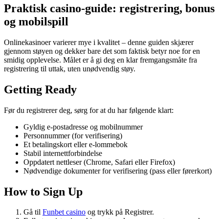
Praktisk casino-guide: registrering, bonus
og mobilspill
Onlinekasinoer varierer mye i kvalitet – denne guiden skjærer
gjennom støyen og dekker bare det som faktisk betyr noe for en
smidig opplevelse. Målet er å gi deg en klar fremgangsmåte fra
registrering til uttak, uten unødvendig støy.
Getting Ready
Før du registrerer deg, sørg for at du har følgende klart:
Gyldig e-postadresse og mobilnummer
Personnummer (for verifisering)
Et betalingskort eller e-lommebok
Stabil internettforbindelse
Oppdatert nettleser (Chrome, Safari eller Firefox)
Nødvendige dokumenter for verifisering (pass eller førerkort)
How to Sign Up
Gå til
Funbet casino
og trykk på Registrer.