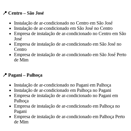
📍 Centro – São José
Instalação de ar-condicionado no Centro em São José
Instalação de ar-condicionado em São José no Centro
Empresa de instalação de ar-condicionado no Centro em São
José
Empresa de instalação de ar-condicionado em São José no
Centro
Empresa de instalação de ar-condicionado em São José Perto
de Mim
📍 Pagani – Palhoça
Instalação de ar-condicionado no Pagani em Palhoça
Instalação de ar-condicionado em Palhoça no Pagani
Empresa de instalação de ar-condicionado no Pagani em
Palhoça
Empresa de instalação de ar-condicionado em Palhoça no
Pagani
Empresa de instalação de ar-condicionado em Palhoça Perto
de Mim