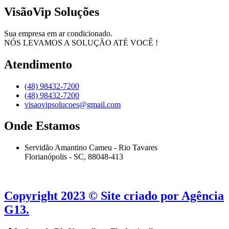
VisãoVip Soluções
Sua empresa em ar condicionado.
NÓS LEVAMOS A SOLUÇÃO ATÉ VOCÊ !
Atendimento
(48) 98432-7200
(48) 98432-7200
visaovipsolucoes@gmail.com
Onde Estamos
Servidão Amantino Cameu - Rio Tavares
Florianópolis - SC, 88048-413
Copyright 2023 © Site criado por Agência
G13.