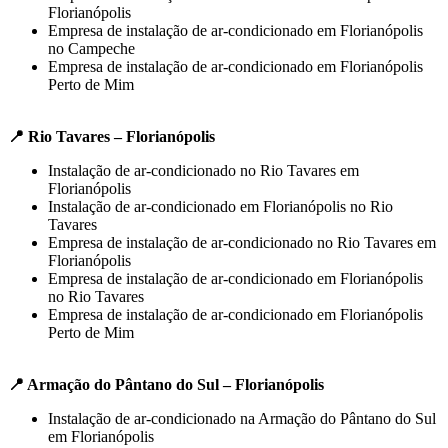
Florianópolis
Empresa de instalação de ar-condicionado em Florianópolis
no Campeche
Empresa de instalação de ar-condicionado em Florianópolis
Perto de Mim
📍 Rio Tavares – Florianópolis
Instalação de ar-condicionado no Rio Tavares em
Florianópolis
Instalação de ar-condicionado em Florianópolis no Rio
Tavares
Empresa de instalação de ar-condicionado no Rio Tavares em
Florianópolis
Empresa de instalação de ar-condicionado em Florianópolis
no Rio Tavares
Empresa de instalação de ar-condicionado em Florianópolis
Perto de Mim
📍 Armação do Pântano do Sul – Florianópolis
Instalação de ar-condicionado na Armação do Pântano do Sul
em Florianópolis