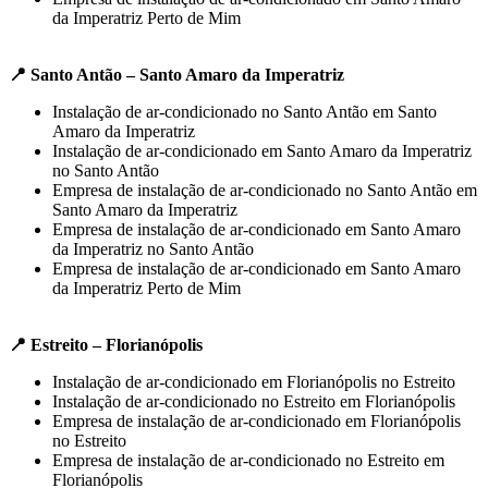
da Imperatriz Perto de Mim
📍 Santo Antão – Santo Amaro da Imperatriz
Instalação de ar-condicionado no Santo Antão em Santo
Amaro da Imperatriz
Instalação de ar-condicionado em Santo Amaro da Imperatriz
no Santo Antão
Empresa de instalação de ar-condicionado no Santo Antão em
Santo Amaro da Imperatriz
Empresa de instalação de ar-condicionado em Santo Amaro
da Imperatriz no Santo Antão
Empresa de instalação de ar-condicionado em Santo Amaro
da Imperatriz Perto de Mim
📍 Estreito – Florianópolis
Instalação de ar-condicionado em Florianópolis no Estreito
Instalação de ar-condicionado no Estreito em Florianópolis
Empresa de instalação de ar-condicionado em Florianópolis
no Estreito
Empresa de instalação de ar-condicionado no Estreito em
Florianópolis