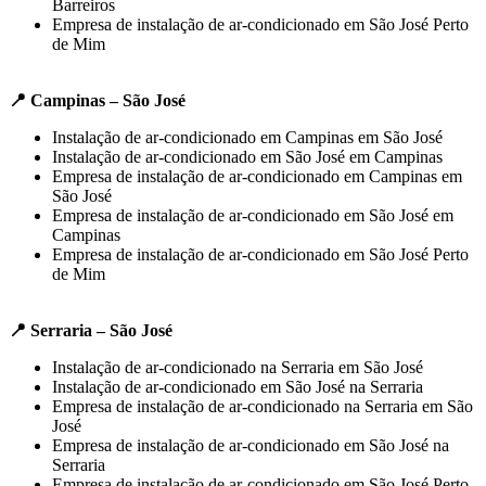
Barreiros
Empresa de instalação de ar-condicionado em São José Perto
de Mim
📍 Campinas – São José
Instalação de ar-condicionado em Campinas em São José
Instalação de ar-condicionado em São José em Campinas
Empresa de instalação de ar-condicionado em Campinas em
São José
Empresa de instalação de ar-condicionado em São José em
Campinas
Empresa de instalação de ar-condicionado em São José Perto
de Mim
📍 Serraria – São José
Instalação de ar-condicionado na Serraria em São José
Instalação de ar-condicionado em São José na Serraria
Empresa de instalação de ar-condicionado na Serraria em São
José
Empresa de instalação de ar-condicionado em São José na
Serraria
Empresa de instalação de ar-condicionado em São José Perto