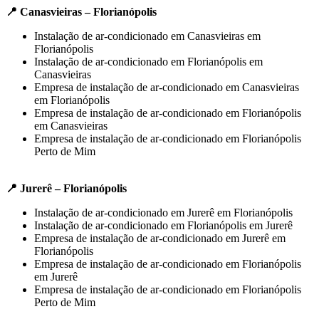
📍 Canasvieiras – Florianópolis
Instalação de ar-condicionado em Canasvieiras em
Florianópolis
Instalação de ar-condicionado em Florianópolis em
Canasvieiras
Empresa de instalação de ar-condicionado em Canasvieiras
em Florianópolis
Empresa de instalação de ar-condicionado em Florianópolis
em Canasvieiras
Empresa de instalação de ar-condicionado em Florianópolis
Perto de Mim
📍 Jurerê – Florianópolis
Instalação de ar-condicionado em Jurerê em Florianópolis
Instalação de ar-condicionado em Florianópolis em Jurerê
Empresa de instalação de ar-condicionado em Jurerê em
Florianópolis
Empresa de instalação de ar-condicionado em Florianópolis
em Jurerê
Empresa de instalação de ar-condicionado em Florianópolis
Perto de Mim