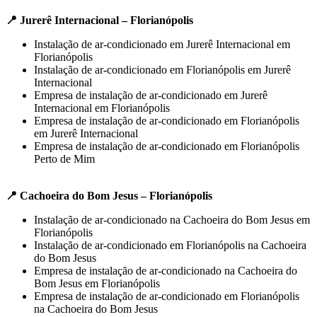
📍 Jurerê Internacional – Florianópolis
Instalação de ar-condicionado em Jurerê Internacional em
Florianópolis
Instalação de ar-condicionado em Florianópolis em Jurerê
Internacional
Empresa de instalação de ar-condicionado em Jurerê
Internacional em Florianópolis
Empresa de instalação de ar-condicionado em Florianópolis
em Jurerê Internacional
Empresa de instalação de ar-condicionado em Florianópolis
Perto de Mim
📍 Cachoeira do Bom Jesus – Florianópolis
Instalação de ar-condicionado na Cachoeira do Bom Jesus em
Florianópolis
Instalação de ar-condicionado em Florianópolis na Cachoeira
do Bom Jesus
Empresa de instalação de ar-condicionado na Cachoeira do
Bom Jesus em Florianópolis
Empresa de instalação de ar-condicionado em Florianópolis
na Cachoeira do Bom Jesus