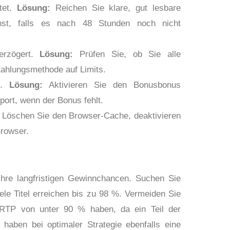
rtet.
Lösung:
Reichen Sie klare, gut lesbare
nst, falls es nach 48 Stunden noch nicht
erzögert.
Lösung:
Prüfen Sie, ob Sie alle
Zahlungsmethode auf Limits.
n.
Lösung:
Aktivieren Sie den Bonusbonus
ort, wenn der Bonus fehlt.
Löschen Sie den Browser-Cache, deaktivieren
rowser.
hre langfristigen Gewinnchancen. Suchen Sie
le Titel erreichen bis zu 98 %. Vermeiden Sie
n RTP von unter 90 % haben, da ein Teil der
 haben bei optimaler Strategie ebenfalls eine