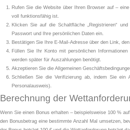
Rufen Sie die Website über Ihren Browser auf – eine 
voll funktionsfähig ist.
Klicken Sie auf die Schaltfläche „Registrieren“ und
Passwort und Ihre persönlichen Daten ein.
Bestätigen Sie Ihre E-Mail-Adresse über den Link, den
Füllen Sie Ihr Konto mit persönlichen Information
werden später für Auszahlungen benötigt.
Akzeptieren Sie die Allgemeinen Geschäftsbedingunge
Schließen Sie die Verifizierung ab, indem Sie ei
Personalausweis).
Berechnung der Wettanforder
Wenn Sie einen Bonus erhalten – beispielsweise 100 % auf 
den Bonusbetrag eine bestimmte Anzahl Mal umsetzen, be
der Bonus beträgt 100 € und die Wettanforderung beträgt da