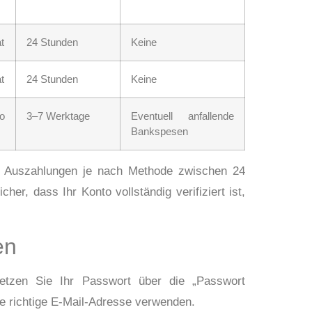
t
24 Stunden
Keine
t
24 Stunden
Keine
o
3–7 Werktage
Eventuell anfallende
Bankspesen
nd Auszahlungen je nach Methode zwischen 24
er, dass Ihr Konto vollständig verifiziert ist,
en
tzen Sie Ihr Passwort über die „Passwort
ie richtige E-Mail-Adresse verwenden.