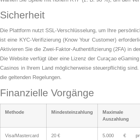
Sicherheit
Die Plattform nutzt SSL-Verschlüsselung, um Ihre persönli
ist eine KYC-Verifizierung (Know Your Customer) erforder
Aktivieren Sie die Zwei-Faktor-Authentifizierung (2FA) in de
Die Website verfügt über eine Lizenz der Curaçao eGaming 
Casinos in Ihrem Land möglicherweise steuerpflichtig sind.
die geltenden Regelungen.
Finanzielle Vorgänge
Methode
Mindesteinzahlung
Maximale
Auszahlung
Visa/Mastercard
20 €
5.000 € pr