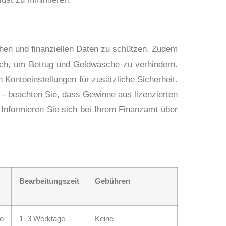
chen und finanziellen Daten zu schützen. Zudem
lich, um Betrug und Geldwäsche zu verhindern.
n Kontoeinstellungen für zusätzliche Sicherheit.
– beachten Sie, dass Gewinne aus lizenzierten
 Informieren Sie sich bei Ihrem Finanzamt über
Bearbeitungszeit
Gebühren
o
1–3 Werktage
Keine