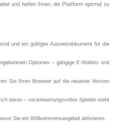
altet und helfen Ihnen, die Plattform optimal zu
 sind und ein gültiges Ausweisdokument für die
ngebotenen Optionen – gängige E-Wallets und
eren Sie Ihren Browser auf die neueste Version
 sich daran – verantwortungsvolles Spielen steht
bevor Sie ein Willkommensangebot aktivieren.