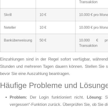
Transaktion
Skrill
10 €
10.000 € pro Mona
Neteller
10 €
10.000 € pro Mona
Banküberweisung
50 €
10.000 € pr
Transaktion
Einzahlungen sind in der Regel sofort verfügbar, währe
Stunden und mehreren Tagen dauern können. Stellen Sie sich
bevor Sie eine Auszahlung beantragen.
Häufige Probleme und Lösung
Problem:
Der Login funktioniert nicht.
Lösung:
Se
vergessen“-Funktion zurück. Überprüfen Sie, ob Sie d