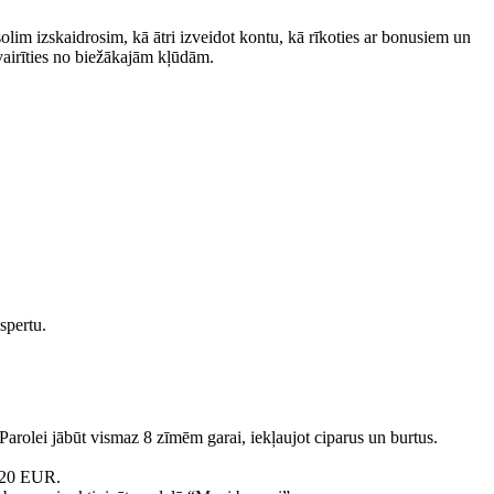
solim izskaidrosim, kā ātri izveidot kontu, kā rīkoties ar bonusiem un
zvairīties no biežākajām kļūdām.
spertu.
 Parolei jābūt vismaz 8 zīmēm garai, iekļaujot ciparus un burtus.
0–20 EUR.