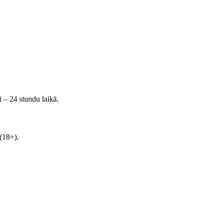
i – 24 stundu laikā.
 (18+).