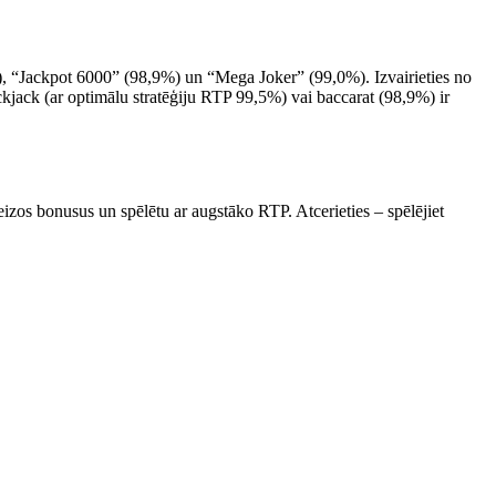
0%), “Jackpot 6000” (98,9%) un “Mega Joker” (99,0%). Izvairieties no
ack (ar optimālu stratēģiju RTP 99,5%) vai baccarat (98,9%) ir
reizos bonusus un spēlētu ar augstāko RTP. Atcerieties – spēlējiet