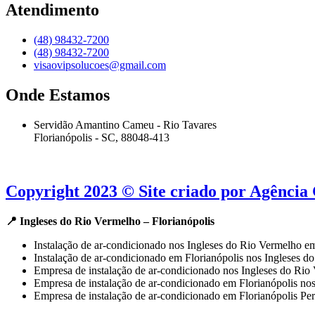
Atendimento
(48) 98432-7200
(48) 98432-7200
visaovipsolucoes@gmail.com
Onde Estamos
Servidão Amantino Cameu - Rio Tavares
Florianópolis - SC, 88048-413
Copyright 2023 © Site criado por Agência
📍 Ingleses do Rio Vermelho – Florianópolis
Instalação de ar-condicionado nos Ingleses do Rio Vermelho em
Instalação de ar-condicionado em Florianópolis nos Ingleses d
Empresa de instalação de ar-condicionado nos Ingleses do Rio
Empresa de instalação de ar-condicionado em Florianópolis no
Empresa de instalação de ar-condicionado em Florianópolis Pe