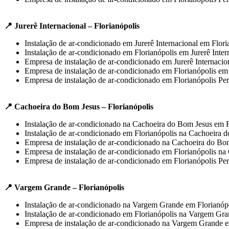
📍 Jurerê Internacional – Florianópolis
Instalação de ar-condicionado em Jurerê Internacional em Flori
Instalação de ar-condicionado em Florianópolis em Jurerê Inter
Empresa de instalação de ar-condicionado em Jurerê Internacio
Empresa de instalação de ar-condicionado em Florianópolis em 
Empresa de instalação de ar-condicionado em Florianópolis Pe
📍 Cachoeira do Bom Jesus – Florianópolis
Instalação de ar-condicionado na Cachoeira do Bom Jesus em F
Instalação de ar-condicionado em Florianópolis na Cachoeira 
Empresa de instalação de ar-condicionado na Cachoeira do Bo
Empresa de instalação de ar-condicionado em Florianópolis n
Empresa de instalação de ar-condicionado em Florianópolis Pe
📍 Vargem Grande – Florianópolis
Instalação de ar-condicionado na Vargem Grande em Florianóp
Instalação de ar-condicionado em Florianópolis na Vargem Gr
Empresa de instalação de ar-condicionado na Vargem Grande e