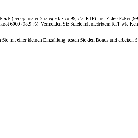
ack (bei optimaler Strategie bis zu 99,5 % RTP) und Video Poker (99,
ckpot 6000 (98,9 %). Vermeiden Sie Spiele mit niedrigem RTP wie Keno 
n Sie mit einer kleinen Einzahlung, testen Sie den Bonus und arbeiten