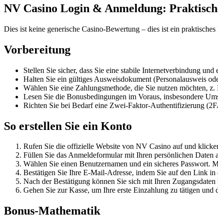
NV Casino Login & Anmeldung: Praktische
Dies ist keine generische Casino-Bewertung – dies ist ein praktische
Vorbereitung
Stellen Sie sicher, dass Sie eine stabile Internetverbindung un
Halten Sie ein gültiges Ausweisdokument (Personalausweis oder
Wählen Sie eine Zahlungsmethode, die Sie nutzen möchten, z. 
Lesen Sie die Bonusbedingungen im Voraus, insbesondere Um
Richten Sie bei Bedarf eine Zwei-Faktor-Authentifizierung (2F
So erstellen Sie ein Konto
Rufen Sie die offizielle Website von NV Casino auf und klicken
Füllen Sie das Anmeldeformular mit Ihren persönlichen Daten
Wählen Sie einen Benutzernamen und ein sicheres Passwort. Me
Bestätigen Sie Ihre E-Mail-Adresse, indem Sie auf den Link in 
Nach der Bestätigung können Sie sich mit Ihren Zugangsdaten
Gehen Sie zur Kasse, um Ihre erste Einzahlung zu tätigen und
Bonus-Mathematik