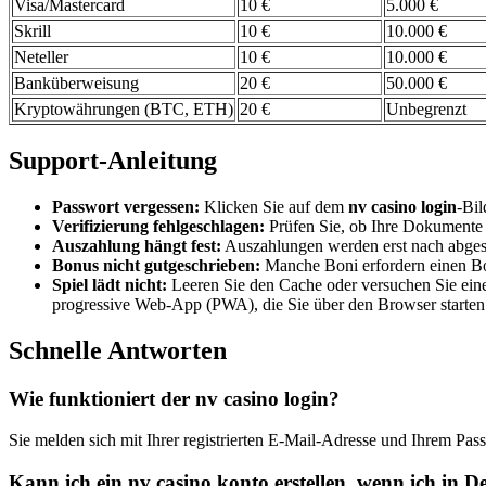
Visa/Mastercard
10 €
5.000 €
Skrill
10 €
10.000 €
Neteller
10 €
10.000 €
Banküberweisung
20 €
50.000 €
Kryptowährungen (BTC, ETH)
20 €
Unbegrenzt
Support-Anleitung
Passwort vergessen:
Klicken Sie auf dem
nv casino login
-Bil
Verifizierung fehlgeschlagen:
Prüfen Sie, ob Ihre Dokumente k
Auszahlung hängt fest:
Auszahlungen werden erst nach abgesch
Bonus nicht gutgeschrieben:
Manche Boni erfordern einen Bo
Spiel lädt nicht:
Leeren Sie den Cache oder versuchen Sie eine
progressive Web-App (PWA), die Sie über den Browser starten
Schnelle Antworten
Wie funktioniert der nv casino login?
Sie melden sich mit Ihrer registrierten E-Mail-Adresse und Ihrem Pa
Kann ich ein nv casino konto erstellen, wenn ich in 