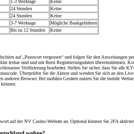
1-3 Werktage
Keine
24 Stunden
Keine
24 Stunden
Keine
3-7 Werktage
Mögliche Bankgebühren
Bis zu 12 Stunden
Keine
dschirm auf „Passwort vergessen“ und folgen Sie den Anweisungen pe
lar lesbar sind und mit Ihren Registrierungsdaten übereinstimmen. Ko
lossener Verifizierung bearbeitet. Stellen Sie sicher, dass Sie alle 
nuscode. Überprüfen Sie die Aktion und wenden Sie sich an den Live
n anderen Browser. Bei mobilen Geräten nutzen Sie die mobile Websei
 können.
sswort auf der NV Casino-Website an. Optional können Sie 2FA aktivier
Deutschland wohne?