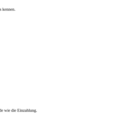
os kennen.
de wie die Einzahlung.