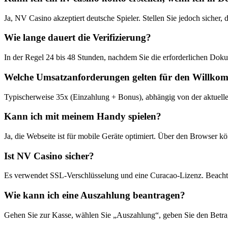
Ja, NV Casino akzeptiert deutsche Spieler. Stellen Sie jedoch sicher, 
Wie lange dauert die Verifizierung?
In der Regel 24 bis 48 Stunden, nachdem Sie die erforderlichen Do
Welche Umsatzanforderungen gelten für den Willk
Typischerweise 35x (Einzahlung + Bonus), abhängig von der aktuell
Kann ich mit meinem Handy spielen?
Ja, die Webseite ist für mobile Geräte optimiert. Über den Browser kö
Ist NV Casino sicher?
Es verwendet SSL-Verschlüsselung und eine Curacao-Lizenz. Beachte
Wie kann ich eine Auszahlung beantragen?
Gehen Sie zur Kasse, wählen Sie „Auszahlung“, geben Sie den Betrag 