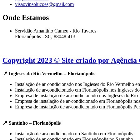
visaovipsolucoes@gmail.com
Onde Estamos
Servidão Amantino Cameu - Rio Tavares
Florianópolis - SC, 88048-413
Copyright 2023 © Site criado por Agência
📍 Ingleses do Rio Vermelho – Florianópolis
Instalação de ar-condicionado nos Ingleses do Rio Vermelho em
Instalação de ar-condicionado em Florianópolis nos Ingleses d
Empresa de instalação de ar-condicionado nos Ingleses do Rio
Empresa de instalação de ar-condicionado em Florianópolis no
Empresa de instalação de ar-condicionado em Florianópolis Pe
📍 Santinho – Florianópolis
Instalação de ar-condicionado no Santinho em Florianópolis
Instalação de ar-condicionado em Florianópolis no Santinho