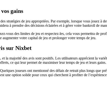
 vos gains
des stratégies de jeu appropriées. Par exemple, lorsque vous jouez à des 
aidera à prendre des décisions éclairées et à gérer votre bankroll de man
xez-vous des limites de jeu et respectez-les, cela vous permettra de prof
ur augmenter votre capital de jeu et prolonger votre temps de jeu.
is sur Nixbet
la majorité des avis sont positifs. Les utilisateurs apprécient la variété
ferts, ce qui leur permet de maximiser leur temps de jeu et leurs gains.
 Quelques joueurs ont mentionné des délais de retrait plus longs que p
st une option solide pour ceux qui cherchent à profiter de l’expérience 