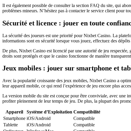
Il est également possible de consulter la section FAQ du site, qui abo
problèmes mineurs. N’hésitez pas à contacter le service client pour tou
Sécurité et licence : jouer en toute confian
La sécurité des joueurs est une priorité pour Nixbet Casino. La platefo
informations sont en sécurité lorsque vous jouez, effectuez des dépôts 
De plus, Nixbet Casino est licencié par une autorité de jeu respectée, 
droits sont protégés et que le casino fonctionne de manière transparent
Jeux mobiles : jouer sur smartphone et tab
Avec la popularité croissante des jeux mobiles, Nixbet Casino a optimi
leur appareil mobile, ce qui rend l’expérience de jeu encore plus acc
La version mobile du site est conçue pour être conviviale, avec une int
profiter pleinement de leur temps de jeu. De plus, la plupart des promo
Appareil
Système d’Exploitation
Compatibilité
Smartphone
iOS/Android
Compatible
Tablette
iOS/Android
Compatible