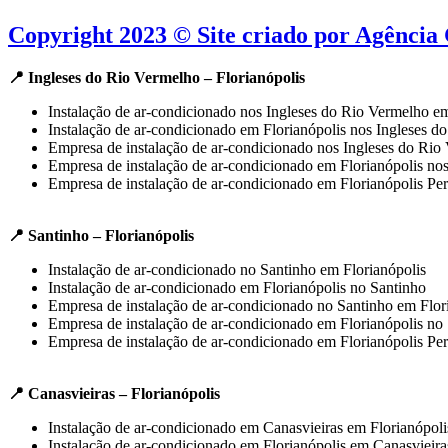
Copyright 2023 © Site criado por Agência
📍 Ingleses do Rio Vermelho – Florianópolis
Instalação de ar-condicionado nos Ingleses do Rio Vermelho em
Instalação de ar-condicionado em Florianópolis nos Ingleses d
Empresa de instalação de ar-condicionado nos Ingleses do Rio
Empresa de instalação de ar-condicionado em Florianópolis no
Empresa de instalação de ar-condicionado em Florianópolis Pe
📍 Santinho – Florianópolis
Instalação de ar-condicionado no Santinho em Florianópolis
Instalação de ar-condicionado em Florianópolis no Santinho
Empresa de instalação de ar-condicionado no Santinho em Flor
Empresa de instalação de ar-condicionado em Florianópolis no
Empresa de instalação de ar-condicionado em Florianópolis Pe
📍 Canasvieiras – Florianópolis
Instalação de ar-condicionado em Canasvieiras em Florianópoli
Instalação de ar-condicionado em Florianópolis em Canasvieira