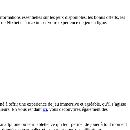
ormations essentielles sur les jeux disponibles, les bonus offerts, les
de Nixbet et à maximiser votre expérience de jeu en ligne.
iné à offrir une expérience de jeu immersive et agréable, qu’il s’agisse
 joueurs. En vous rendant
ici
, vous découvrirez également des
smartphone ou leur tablette, ce qui leur permet de jouer à tout moment
données personnelles et les transactions des utilisateurs.