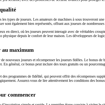
qualité
les types de joueurs. Les amateurs de machines à sous trouveront une sé
poker sont également bien représentés, offrant aux joueurs de nombreuses
ux en direct, où les joueurs peuvent interagir avec de véritables croupi
no physique depuis le confort de leur maison. Les développeurs de logici
er au maximum
r de nouveaux joueurs et récompenser les joueurs fidèles. Le bonus de bi
 En général, ce bonus peut inclure des tours gratuits ou un pourcentage
es et des programmes de fidélité, qui peuvent offrir des récompenses sup
tégiquement. Assurez-vous de lire attentivement les conditions des bonus
 pour commencer
 d’inscription simple et rapide. La première étape consiste à visiter le si