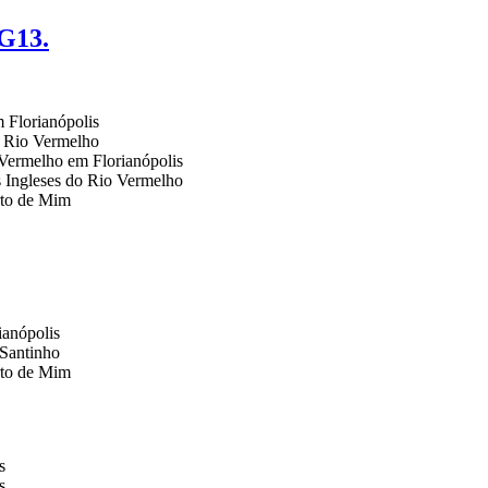
 G13.
 Florianópolis
o Rio Vermelho
 Vermelho em Florianópolis
s Ingleses do Rio Vermelho
rto de Mim
ianópolis
 Santinho
rto de Mim
s
s