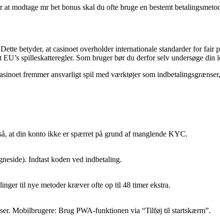
or at modtage mr bet bonus skal du ofte bruge en bestemt betalingsmeto
ette betyder, at casinoet overholder internationale standarder for fair
gt EU’s spilleskatteregler. Som bruger bør du derfor selv undersøge din 
casinoet fremmer ansvarligt spil med værktøjer som indbetalingsgrænser, 
å, at din konto ikke er spærret på grund af manglende KYC.
neside). Indtast koden ved indbetaling.
nger til nye metoder kræver ofte op til 48 timer ekstra.
er. Mobilbrugere: Brug PWA-funktionen via “Tilføj til startskærm”.