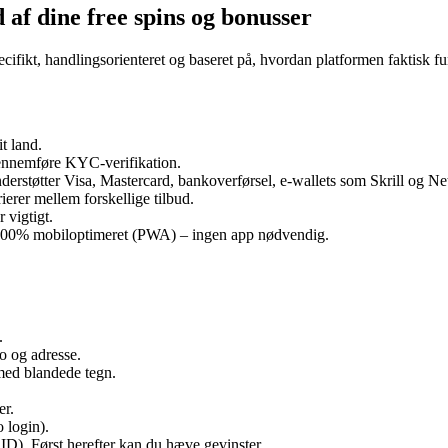
af dine free spins og bonusser
ecifikt, handlingsorienteret og baseret på, hvordan platformen faktisk fu
it land.
 gennemføre KYC-verifikation.
erstøtter Visa, Mastercard, bankoverførsel, e-wallets som Skrill og Net
erer mellem forskellige tilbud.
r vigtigt.
 100% mobiloptimeret (PWA) – ingen app nødvendig.
.
o og adresse.
med blandede tegn.
er.
 login).
d ID). Først herefter kan du hæve gevinster.