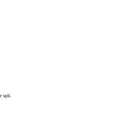
 spil.