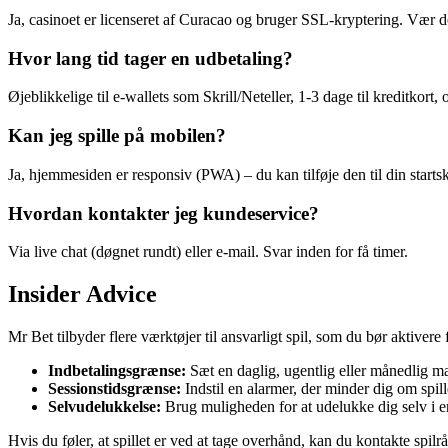
Ja, casinoet er licenseret af Curacao og bruger SSL-kryptering. Vær 
Hvor lang tid tager en udbetaling?
Øjeblikkelige til e-wallets som Skrill/Neteller, 1-3 dage til kreditkort
Kan jeg spille på mobilen?
Ja, hjemmesiden er responsiv (PWA) – du kan tilføje den til din start
Hvordan kontakter jeg kundeservice?
Via live chat (døgnet rundt) eller e-mail. Svar inden for få timer.
Insider Advice
Mr Bet tilbyder flere værktøjer til ansvarligt spil, som du bør aktivere f
Indbetalingsgrænse:
Sæt en daglig, ugentlig eller månedlig 
Sessionstidsgrænse:
Indstil en alarmer, der minder dig om spille
Selvudelukkelse:
Brug muligheden for at udelukke dig selv i en
Hvis du føler, at spillet er ved at tage overhånd, kan du kontakte s