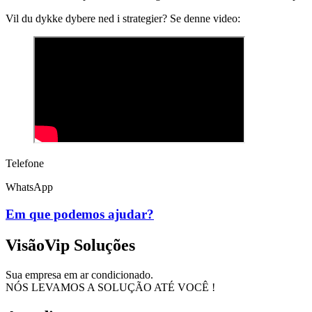
Vil du dykke dybere ned i strategier? Se denne video:
Telefone
WhatsApp
Em que podemos ajudar?
VisãoVip Soluções
Sua empresa em ar condicionado.
NÓS LEVAMOS A SOLUÇÃO ATÉ VOCÊ !