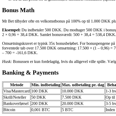
Bonus Math
Mr Bet tilbyder ofte en velkomstbonus på 100% op til 1.000 DKK plus m
Eksempel:
Du indbetaler 500 DKK. Du modtager 500 DKK i bonuspeng
2 × 0,96 = 38,4 DKK. Samlet bonusværdi: 500 + 38,4 = 538,4 DKK
Omsætningskravet er typisk 35x bonusbeløbet. For bonuspengene på 
forventede tab over 17.500 DKK omsætning: 17.500 × (1 – 0,96) = 7
– 700 = -161,6 DKK.
Husk:
Bonussen er kun fordelagtig, hvis du alligevel ville spille. Væl
Banking & Payments
Metode
Min. indbetaling
Max. udbetaling pr. dag
Beha
Visa/Mastercard
100 DKK
10.000 DKK
1-3 h
Skrill/Neteller
50 DKK
7.500 DKK
Op til
Bankoverførsel
200 DKK
20.000 DKK
3-5 h
Bitcoin
0,001 BTC
5 BTC
Inden 