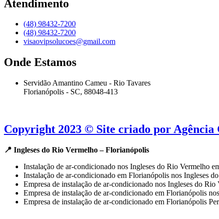
Atendimento
(48) 98432-7200
(48) 98432-7200
visaovipsolucoes@gmail.com
Onde Estamos
Servidão Amantino Cameu - Rio Tavares
Florianópolis - SC, 88048-413
Copyright 2023 © Site criado por Agência
📍 Ingleses do Rio Vermelho – Florianópolis
Instalação de ar-condicionado nos Ingleses do Rio Vermelho em
Instalação de ar-condicionado em Florianópolis nos Ingleses d
Empresa de instalação de ar-condicionado nos Ingleses do Rio
Empresa de instalação de ar-condicionado em Florianópolis no
Empresa de instalação de ar-condicionado em Florianópolis Pe