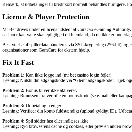
Bemærk, at udbetalinger til kreditkort normalt behandles hurtigere. F
Licence & Player Protection
Mr Bet drives under en licens udstedt af Curacao eGaming Authority. D
casinoer kan være skattepligtige i dit hjemland, da de ikke er underla
Beskyttelse af spillerdata håndteres via SSL-kryptering (256-bit), og 
organisationer som GamCare for ekstern hjælp.
Fix It Fast
Problem 1:
Kan ikke logge ind (mr bet casino login fejler).
Løsning: Nulstil din adgangskode via “Glemt adgangskode”. Tjek ogs
Problem 2:
Bonus bliver ikke aktiveret.
Løsning: Bonussen kræver ofte en bonus-kode (se e-mail eller kampag
Problem 3:
Udbetaling hænger.
Løsning: Verificer din konto fuldstændigt (upload gyldigt ID). Udbetali
Problem 4:
Spil sidder fast eller indlæses ikke.
Løsning: Ryd browserens cache og cookies, eller prøv en anden brows