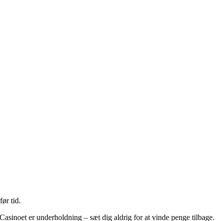
ør tid.
asinoet er underholdning – sæt dig aldrig for at vinde penge tilbage.