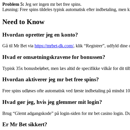
Problem 5:
Jeg ser ingen mr bet free spins.
Løsning: Free spins tildeles typisk automatisk efter indbetaling, men 
Need to Know
Hvordan opretter jeg en konto?
Gå til Mr Bet via
https://mrbet-dk.com/
, klik “Registrer”, udfyld din
Hvad er omsætningskravene for bonussen?
Typisk 35x bonusbeløbet, men læs altid de specifikke vilkår for dit til
Hvordan aktiverer jeg mr bet free spins?
Free spins udløses ofte automatisk ved første indbetaling på mindst
Hvad gør jeg, hvis jeg glemmer mit login?
Brug “Glemt adgangskode” på login-siden for mr bet casino login. Du m
Er Mr Bet sikkert?