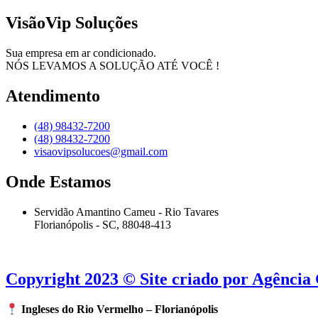
VisãoVip Soluções
Sua empresa em ar condicionado.
NÓS LEVAMOS A SOLUÇÃO ATÉ VOCÊ !
Atendimento
(48) 98432-7200
(48) 98432-7200
visaovipsolucoes@gmail.com
Onde Estamos
Servidão Amantino Cameu - Rio Tavares
Florianópolis - SC, 88048-413
Copyright 2023 © Site criado por Agência
Ingleses do Rio Vermelho – Florianópolis