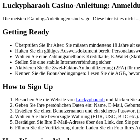
Luckypharaoh Casino-Anleitung: Anmeld
Die meisten iGaming-Anleitungen sind vage. Diese hier ist es nicht – je
Getting Ready
Überprüfen Sie Ihr Alter: Sie müssen mindestens 18 Jahre alt se
Halten Sie ein gültiges Ausweisdokument bereit: Personalauswe
Wählen Sie eine Zahlungsmethode: Kreditkarte, E-Wallet (Skril
Stellen Sie eine stabile Internetverbindung sicher.
Aktivieren Sie die Zwei-Faktor-Authentifizierung (2FA) für me
Kennen Sie die Bonusbedingungen: Lesen Sie die AGB, bevor S
How to Sign Up
Besuchen Sie die Website von
Luckypharaoh
und klicken Sie a
Geben Sie Ihre persönlichen Daten ein: Name, E-Mail, Geburt
Erstellen Sie einen Benutzernamen und ein sicheres Passwort 
Wählen Sie Ihre bevorzugte Währung (EUR, USD, BTC etc.).
Bestätigen Sie Ihre E-Mail-Adresse über den Link, den Sie per 
Führen Sie die Verifizierung durch: Laden Sie ein Foto Ihres 