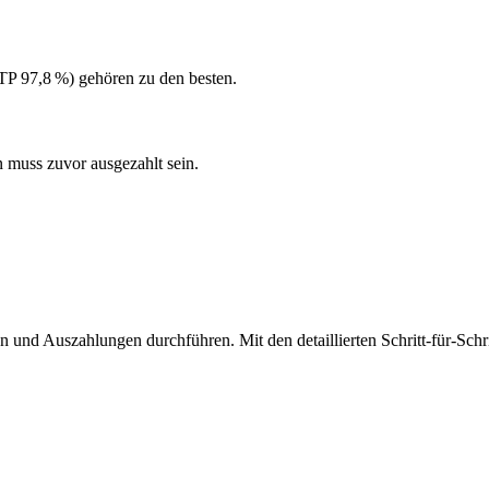
P 97,8 %) gehören zu den besten.
n muss zuvor ausgezahlt sein.
n und Auszahlungen durchführen. Mit den detaillierten Schritt-für-Schri