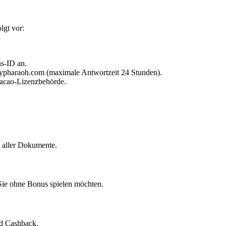
lgt vor:
ns-ID an.
kypharaoh.com (maximale Antwortzeit 24 Stunden).
acao-Lizenzbehörde.
g aller Dokumente.
Sie ohne Bonus spielen möchten.
nd Cashback.