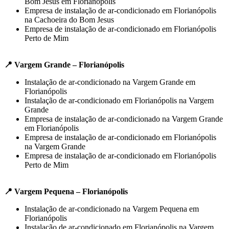
Bom Jesus em Florianópolis
Empresa de instalação de ar-condicionado em Florianópolis
na Cachoeira do Bom Jesus
Empresa de instalação de ar-condicionado em Florianópolis
Perto de Mim
📍 Vargem Grande – Florianópolis
Instalação de ar-condicionado na Vargem Grande em
Florianópolis
Instalação de ar-condicionado em Florianópolis na Vargem
Grande
Empresa de instalação de ar-condicionado na Vargem Grande
em Florianópolis
Empresa de instalação de ar-condicionado em Florianópolis
na Vargem Grande
Empresa de instalação de ar-condicionado em Florianópolis
Perto de Mim
📍 Vargem Pequena – Florianópolis
Instalação de ar-condicionado na Vargem Pequena em
Florianópolis
Instalação de ar-condicionado em Florianópolis na Vargem