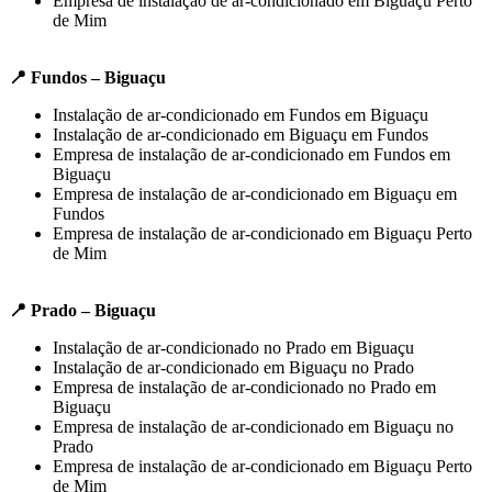
Empresa de instalação de ar-condicionado em Biguaçu Perto
de Mim
📍 Fundos – Biguaçu
Instalação de ar-condicionado em Fundos em Biguaçu
Instalação de ar-condicionado em Biguaçu em Fundos
Empresa de instalação de ar-condicionado em Fundos em
Biguaçu
Empresa de instalação de ar-condicionado em Biguaçu em
Fundos
Empresa de instalação de ar-condicionado em Biguaçu Perto
de Mim
📍 Prado – Biguaçu
Instalação de ar-condicionado no Prado em Biguaçu
Instalação de ar-condicionado em Biguaçu no Prado
Empresa de instalação de ar-condicionado no Prado em
Biguaçu
Empresa de instalação de ar-condicionado em Biguaçu no
Prado
Empresa de instalação de ar-condicionado em Biguaçu Perto
de Mim