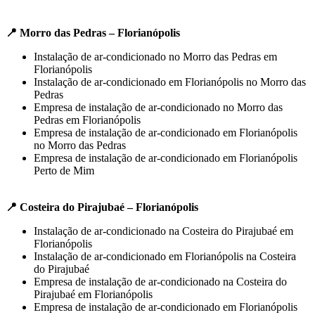
📍 Morro das Pedras – Florianópolis
Instalação de ar-condicionado no Morro das Pedras em
Florianópolis
Instalação de ar-condicionado em Florianópolis no Morro das
Pedras
Empresa de instalação de ar-condicionado no Morro das
Pedras em Florianópolis
Empresa de instalação de ar-condicionado em Florianópolis
no Morro das Pedras
Empresa de instalação de ar-condicionado em Florianópolis
Perto de Mim
📍 Costeira do Pirajubaé – Florianópolis
Instalação de ar-condicionado na Costeira do Pirajubaé em
Florianópolis
Instalação de ar-condicionado em Florianópolis na Costeira
do Pirajubaé
Empresa de instalação de ar-condicionado na Costeira do
Pirajubaé em Florianópolis
Empresa de instalação de ar-condicionado em Florianópolis