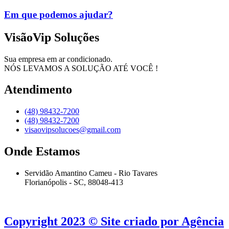
Em que podemos ajudar?
VisãoVip Soluções
Sua empresa em ar condicionado.
NÓS LEVAMOS A SOLUÇÃO ATÉ VOCÊ !
Atendimento
(48) 98432-7200
(48) 98432-7200
visaovipsolucoes@gmail.com
Onde Estamos
Servidão Amantino Cameu - Rio Tavares
Florianópolis - SC, 88048-413
Copyright 2023 © Site criado por Agência