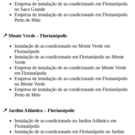
Empresa de instalação de ar-condicionado em Florianópolis
no Saco Grande
Empresa de instalação de ar-condicionado em Florianópolis
Perto de Mim
📍 Monte Verde – Florianópolis
Instalação de ar-condicionado no Monte Verde em
Florianópolis
Instalação de ar-condicionado em Florianópolis no Monte
Verde
Empresa de instalação de ar-condicionado no Monte Verde
em Florianópolis
Empresa de instalação de ar-condicionado em Florianópolis
no Monte Verde
Empresa de instalação de ar-condicionado em Florianópolis
Perto de Mim
📍 Jardim Atlântico – Florianópolis
Instalação de ar-condicionado no Jardim Atlântico em
Florianópolis
Instalação de ar-condicionado em Florianópolis no Jardim