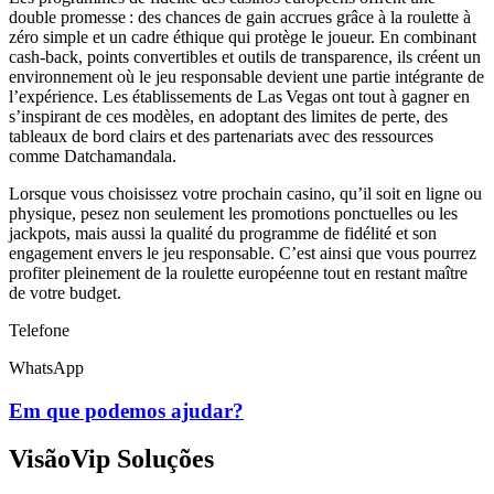
double promesse : des chances de gain accrues grâce à la roulette à
zéro simple et un cadre éthique qui protège le joueur. En combinant
cash‑back, points convertibles et outils de transparence, ils créent un
environnement où le jeu responsable devient une partie intégrante de
l’expérience. Les établissements de Las Vegas ont tout à gagner en
s’inspirant de ces modèles, en adoptant des limites de perte, des
tableaux de bord clairs et des partenariats avec des ressources
comme Datchamandala.
Lorsque vous choisissez votre prochain casino, qu’il soit en ligne ou
physique, pesez non seulement les promotions ponctuelles ou les
jackpots, mais aussi la qualité du programme de fidélité et son
engagement envers le jeu responsable. C’est ainsi que vous pourrez
profiter pleinement de la roulette européenne tout en restant maître
de votre budget.
Telefone
WhatsApp
Em que podemos ajudar?
VisãoVip Soluções