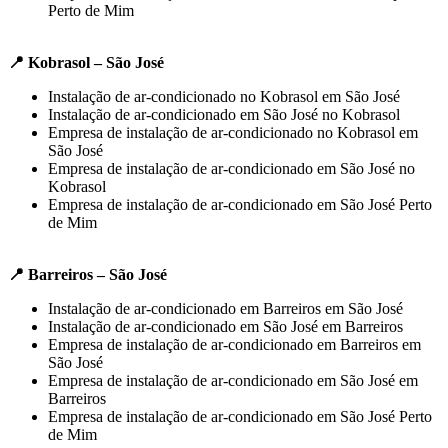
Perto de Mim
📍 Kobrasol – São José
Instalação de ar-condicionado no Kobrasol em São José
Instalação de ar-condicionado em São José no Kobrasol
Empresa de instalação de ar-condicionado no Kobrasol em
São José
Empresa de instalação de ar-condicionado em São José no
Kobrasol
Empresa de instalação de ar-condicionado em São José Perto
de Mim
📍 Barreiros – São José
Instalação de ar-condicionado em Barreiros em São José
Instalação de ar-condicionado em São José em Barreiros
Empresa de instalação de ar-condicionado em Barreiros em
São José
Empresa de instalação de ar-condicionado em São José em
Barreiros
Empresa de instalação de ar-condicionado em São José Perto
de Mim