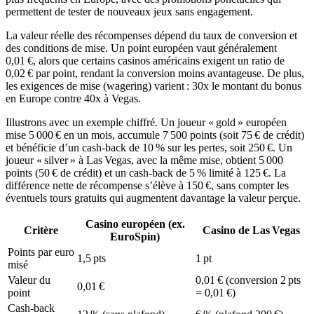
permettent de tester de nouveaux jeux sans engagement.
La valeur réelle des récompenses dépend du taux de conversion et
des conditions de mise. Un point européen vaut généralement
0,01 €, alors que certains casinos américains exigent un ratio de
0,02 € par point, rendant la conversion moins avantageuse. De plus,
les exigences de mise (wagering) varient : 30x le montant du bonus
en Europe contre 40x à Vegas.
Illustrons avec un exemple chiffré. Un joueur « gold » européen
mise 5 000 € en un mois, accumule 7 500 points (soit 75 € de crédit)
et bénéficie d’un cash‑back de 10 % sur les pertes, soit 250 €. Un
joueur « silver » à Las Vegas, avec la même mise, obtient 5 000
points (50 € de crédit) et un cash‑back de 5 % limité à 125 €. La
différence nette de récompense s’élève à 150 €, sans compter les
éventuels tours gratuits qui augmentent davantage la valeur perçue.
Casino européen (ex.
Critère
Casino de Las Vegas
EuroSpin)
Points par euro
1,5 pts
1 pt
misé
Valeur du
0,01 € (conversion 2 pts
0,01 €
point
= 0,01 €)
Cash‑back