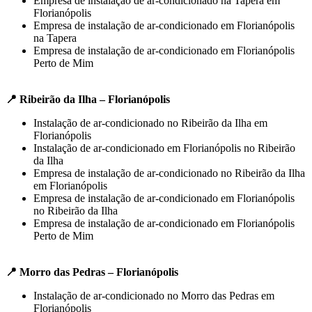
Empresa de instalação de ar-condicionado na Tapera em
Florianópolis
Empresa de instalação de ar-condicionado em Florianópolis
na Tapera
Empresa de instalação de ar-condicionado em Florianópolis
Perto de Mim
📍 Ribeirão da Ilha – Florianópolis
Instalação de ar-condicionado no Ribeirão da Ilha em
Florianópolis
Instalação de ar-condicionado em Florianópolis no Ribeirão
da Ilha
Empresa de instalação de ar-condicionado no Ribeirão da Ilha
em Florianópolis
Empresa de instalação de ar-condicionado em Florianópolis
no Ribeirão da Ilha
Empresa de instalação de ar-condicionado em Florianópolis
Perto de Mim
📍 Morro das Pedras – Florianópolis
Instalação de ar-condicionado no Morro das Pedras em
Florianópolis