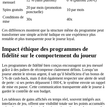
12 % (sans plafond)
6 % (plafond 200 €)
mensuel
20 par mois (promotion
Spins gratuits
10 par mois
ponctuelle)
Conditions de
30x
40x
mise
Ces différences montrent que la structure même du programme peut
transformer une simple activité ludique en une expérience plus
rentable et plus transparente pour le joueur loyal.
Impact éthique des programmes de
fidélité sur le comportement du joueur
Les programmes de fidélité bien conçus encouragent un jeu mesuré
grâce à des paliers de récompense clairement définis. Lorsqu’un
joueur atteint le niveau argent, il sait qu’il bénéficiera d’un bonus de
5 % de cash‑back, mais il doit également respecter une alerte de seuil
de perte : si ses pertes dépassent 1 000 €, le système envoie un rappel
de mise en pause. Cette communication transparente aide le joueur à
garder le contrôle de son budget.
Les tableaux de gains affichés en temps réel, souvent intégrés aux
interfaces de jeu, offrent une visibilité totale sur les points accumulés