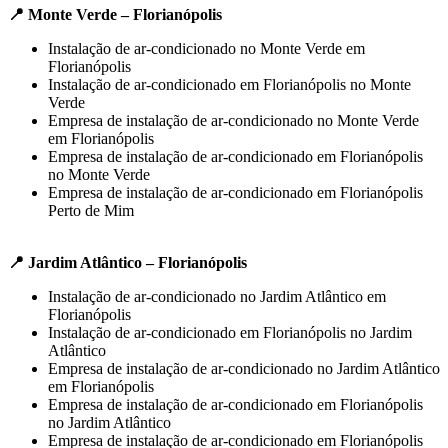
📍 Monte Verde – Florianópolis
Instalação de ar-condicionado no Monte Verde em
Florianópolis
Instalação de ar-condicionado em Florianópolis no Monte
Verde
Empresa de instalação de ar-condicionado no Monte Verde
em Florianópolis
Empresa de instalação de ar-condicionado em Florianópolis
no Monte Verde
Empresa de instalação de ar-condicionado em Florianópolis
Perto de Mim
📍 Jardim Atlântico – Florianópolis
Instalação de ar-condicionado no Jardim Atlântico em
Florianópolis
Instalação de ar-condicionado em Florianópolis no Jardim
Atlântico
Empresa de instalação de ar-condicionado no Jardim Atlântico
em Florianópolis
Empresa de instalação de ar-condicionado em Florianópolis
no Jardim Atlântico
Empresa de instalação de ar-condicionado em Florianópolis