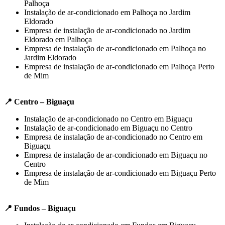
Palhoça
Instalação de ar-condicionado em Palhoça no Jardim
Eldorado
Empresa de instalação de ar-condicionado no Jardim
Eldorado em Palhoça
Empresa de instalação de ar-condicionado em Palhoça no
Jardim Eldorado
Empresa de instalação de ar-condicionado em Palhoça Perto
de Mim
📍 Centro – Biguaçu
Instalação de ar-condicionado no Centro em Biguaçu
Instalação de ar-condicionado em Biguaçu no Centro
Empresa de instalação de ar-condicionado no Centro em
Biguaçu
Empresa de instalação de ar-condicionado em Biguaçu no
Centro
Empresa de instalação de ar-condicionado em Biguaçu Perto
de Mim
📍 Fundos – Biguaçu