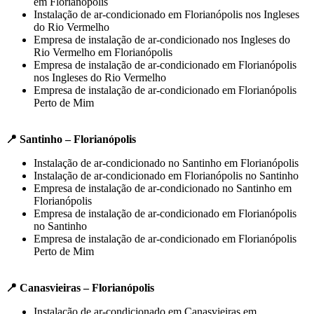
em Florianópolis
Instalação de ar-condicionado em Florianópolis nos Ingleses
do Rio Vermelho
Empresa de instalação de ar-condicionado nos Ingleses do
Rio Vermelho em Florianópolis
Empresa de instalação de ar-condicionado em Florianópolis
nos Ingleses do Rio Vermelho
Empresa de instalação de ar-condicionado em Florianópolis
Perto de Mim
📍 Santinho – Florianópolis
Instalação de ar-condicionado no Santinho em Florianópolis
Instalação de ar-condicionado em Florianópolis no Santinho
Empresa de instalação de ar-condicionado no Santinho em
Florianópolis
Empresa de instalação de ar-condicionado em Florianópolis
no Santinho
Empresa de instalação de ar-condicionado em Florianópolis
Perto de Mim
📍 Canasvieiras – Florianópolis
Instalação de ar-condicionado em Canasvieiras em