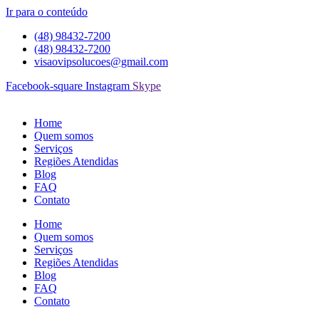
Ir para o conteúdo
(48) 98432-7200
(48) 98432-7200
visaovipsolucoes@gmail.com
Facebook-square
Instagram
Skype
Home
Quem somos
Serviços
Regiões Atendidas
Blog
FAQ
Contato
Home
Quem somos
Serviços
Regiões Atendidas
Blog
FAQ
Contato