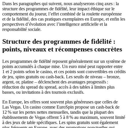
Dans les paragraphes qui suivent, nous analyserons cinq axes : la
structure des programmes de fidélité, leur impact éthique sur le
comportement du joueur, l’effet combiné de la roulette européenne
et de la fidélité, des cas pratiques exemplaires en Europe, et enfin les
perspectives d’évolution avec l’intelligence artificielle et la
responsabilité sociale.
Structure des programmes de fidélité :
points, niveaux et récompenses concrètes
Les programmes de fidélité reposent généralement sur un système de
points accumulés à chaque mise. Un euro misé peut rapporter entre
1 et 2 points selon le casino, et ces points sont convertibles en crédits
de jeu, spins gratuits ou cash‑back. Les seuils de niveau – bronze,
argent, or, platine – déclenchent des avantages progressifs :
réduction du spread du spread, accès à des tables à limites plus
basses, ou invitations à des tournois exclusifs.
En Europe, les offres sont souvent plus généreuses que celles de
Las Vegas. Un casino comme EuroSpin propose un cash‑back de
12 % sur les pertes nettes mensuelles, tandis que la plupart des
établissements de Vegas offrent 5 à 8 % au maximum, souvent limité
à des jeux de table spécifiques. Les spins gratuits sont également
plus fréquents en Europe, avec des promotions ponctuelles qui