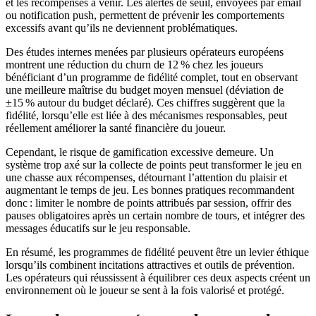
et les récompenses à venir. Les alertes de seuil, envoyées par email
ou notification push, permettent de prévenir les comportements
excessifs avant qu’ils ne deviennent problématiques.
Des études internes menées par plusieurs opérateurs européens
montrent une réduction du churn de 12 % chez les joueurs
bénéficiant d’un programme de fidélité complet, tout en observant
une meilleure maîtrise du budget moyen mensuel (déviation de
±15 % autour du budget déclaré). Ces chiffres suggèrent que la
fidélité, lorsqu’elle est liée à des mécanismes responsables, peut
réellement améliorer la santé financière du joueur.
Cependant, le risque de gamification excessive demeure. Un
système trop axé sur la collecte de points peut transformer le jeu en
une chasse aux récompenses, détournant l’attention du plaisir et
augmentant le temps de jeu. Les bonnes pratiques recommandent
donc : limiter le nombre de points attribués par session, offrir des
pauses obligatoires après un certain nombre de tours, et intégrer des
messages éducatifs sur le jeu responsable.
En résumé, les programmes de fidélité peuvent être un levier éthique
lorsqu’ils combinent incitations attractives et outils de prévention.
Les opérateurs qui réussissent à équilibrer ces deux aspects créent un
environnement où le joueur se sent à la fois valorisé et protégé.