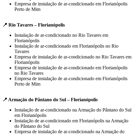
Empresa de instalação de ar-condicionado em Florianópolis
Perto de Mim
📍 Rio Tavares – Florianópolis
Instalação de ar-condicionado no Rio Tavares em
Florianópolis
Instalação de ar-condicionado em Florianópolis no Rio
Tavares
Empresa de instalação de ar-condicionado no Rio Tavares em
Florianópolis
Empresa de instalação de ar-condicionado em Florianópolis
no Rio Tavares
Empresa de instalação de ar-condicionado em Florianópolis
Perto de Mim
📍 Armação do Pântano do Sul – Florianópolis
Instalação de ar-condicionado na Armação do Pântano do Sul
em Florianópolis
Instalação de ar-condicionado em Florianópolis na Armação
do Pântano do Sul
Empresa de instalação de ar-condicionado na Armação do