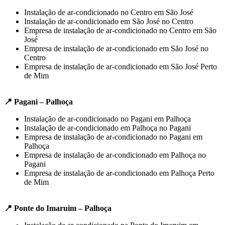
Instalação de ar-condicionado no Centro em São José
Instalação de ar-condicionado em São José no Centro
Empresa de instalação de ar-condicionado no Centro em São
José
Empresa de instalação de ar-condicionado em São José no
Centro
Empresa de instalação de ar-condicionado em São José Perto
de Mim
📍 Pagani – Palhoça
Instalação de ar-condicionado no Pagani em Palhoça
Instalação de ar-condicionado em Palhoça no Pagani
Empresa de instalação de ar-condicionado no Pagani em
Palhoça
Empresa de instalação de ar-condicionado em Palhoça no
Pagani
Empresa de instalação de ar-condicionado em Palhoça Perto
de Mim
📍 Ponte do Imaruim – Palhoça