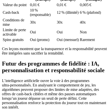
Valeur du point
0,01 €
0,01 €
0,005 €
10 %
Cash‑back
12 % (illimité)
6 % (plafond)
(responsable)
Conditions de
30x
30x
40x
mise
Limite de perte
Oui
Oui
Non
activable
Spins gratuits
Oui (promo)
Oui (mensuel)
Rarement
Ces leçons montrent que la transparence et la responsabilité peuvent
être intégrées sans sacrifier la rentabilité.
Futur des programmes de fidélité : IA,
personnalisation et responsabilité sociale
L’intelligence artificielle ouvre la voie à des programmes
ultra‑personnalisés. En analysant le comportement de jeu, les
algorithmes peuvent proposer des limites de mise adaptées, des
offres de cash‑back ciblées et même des pauses automatiques
lorsqu’un joueur dépasse un seuil de perte défini. Cette
personnalisation renforce la protection du joueur tout en maintenant
son intérêt.