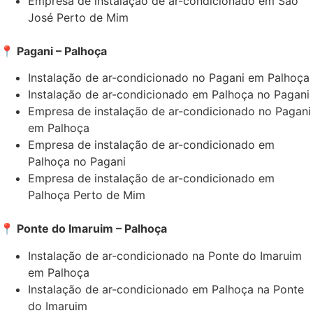
Empresa de instalação de ar-condicionado em São
José Perto de Mim
📍 Pagani – Palhoça
Instalação de ar-condicionado no Pagani em Palhoça
Instalação de ar-condicionado em Palhoça no Pagani
Empresa de instalação de ar-condicionado no Pagani
em Palhoça
Empresa de instalação de ar-condicionado em
Palhoça no Pagani
Empresa de instalação de ar-condicionado em
Palhoça Perto de Mim
📍 Ponte do Imaruim – Palhoça
Instalação de ar-condicionado na Ponte do Imaruim
em Palhoça
Instalação de ar-condicionado em Palhoça na Ponte
do Imaruim