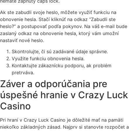
nemáte zapnutý caps lock.
Ak ste zabudli svoje heslo, môžete využiť funkciu na
obnovenie hesla. Stačí kliknúť na odkaz “Zabudli ste
heslo?” a postupovať podľa pokynov. Na váš e-mail bude
zaslaný odkaz na obnovenie hesla, ktorý vám umožní
nastaviť nové heslo.
Skontrolujte, či sú zadávané údaje správne.
Využite funkciu obnovenia hesla.
Kontaktujte zákaznícku podporu, ak problém
pretrváva.
Záver a odporúčania pre
úspešné hranie v Crazy Luck
Casino
Pri hraní v Crazy Luck Casino je dôležité mať na pamäti
niekoľko základných zásad. Najprv si stanovte rozpočet a