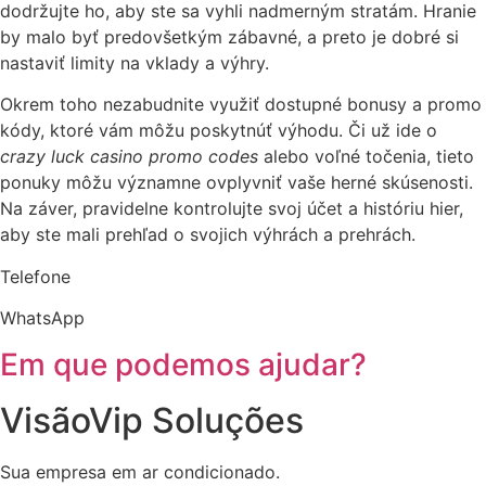
dodržujte ho, aby ste sa vyhli nadmerným stratám. Hranie
by malo byť predovšetkým zábavné, a preto je dobré si
nastaviť limity na vklady a výhry.
Okrem toho nezabudnite využiť dostupné bonusy a promo
kódy, ktoré vám môžu poskytnúť výhodu. Či už ide o
crazy luck casino promo codes
alebo voľné točenia, tieto
ponuky môžu významne ovplyvniť vaše herné skúsenosti.
Na záver, pravidelne kontrolujte svoj účet a históriu hier,
aby ste mali prehľad o svojich výhrách a prehrách.
Telefone
WhatsApp
Em que podemos ajudar?
VisãoVip Soluções
Sua empresa em ar condicionado.