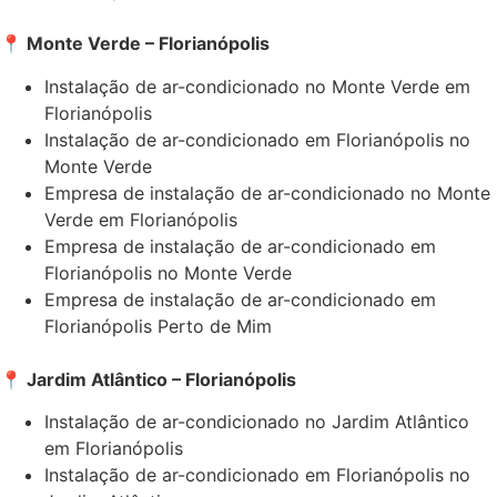
📍 Monte Verde – Florianópolis
Instalação de ar-condicionado no Monte Verde em
Florianópolis
Instalação de ar-condicionado em Florianópolis no
Monte Verde
Empresa de instalação de ar-condicionado no Monte
Verde em Florianópolis
Empresa de instalação de ar-condicionado em
Florianópolis no Monte Verde
Empresa de instalação de ar-condicionado em
Florianópolis Perto de Mim
📍 Jardim Atlântico – Florianópolis
Instalação de ar-condicionado no Jardim Atlântico
em Florianópolis
Instalação de ar-condicionado em Florianópolis no