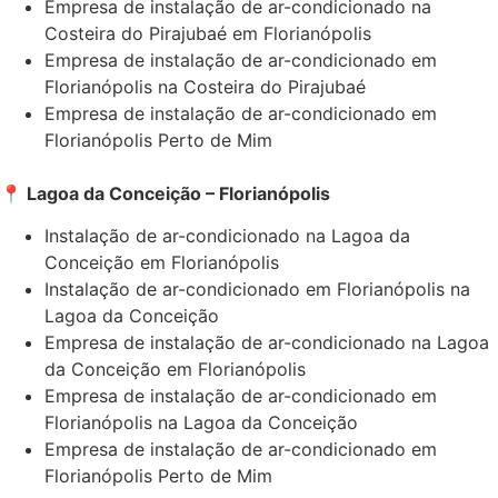
Empresa de instalação de ar-condicionado na
Costeira do Pirajubaé em Florianópolis
Empresa de instalação de ar-condicionado em
Florianópolis na Costeira do Pirajubaé
Empresa de instalação de ar-condicionado em
Florianópolis Perto de Mim
📍 Lagoa da Conceição – Florianópolis
Instalação de ar-condicionado na Lagoa da
Conceição em Florianópolis
Instalação de ar-condicionado em Florianópolis na
Lagoa da Conceição
Empresa de instalação de ar-condicionado na Lagoa
da Conceição em Florianópolis
Empresa de instalação de ar-condicionado em
Florianópolis na Lagoa da Conceição
Empresa de instalação de ar-condicionado em
Florianópolis Perto de Mim