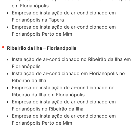
em Florianópolis
Empresa de instalação de ar-condicionado em
Florianópolis na Tapera
Empresa de instalação de ar-condicionado em
Florianópolis Perto de Mim
📍 Ribeirão da Ilha – Florianópolis
Instalação de ar-condicionado no Ribeirão da Ilha em
Florianópolis
Instalação de ar-condicionado em Florianópolis no
Ribeirão da Ilha
Empresa de instalação de ar-condicionado no
Ribeirão da Ilha em Florianópolis
Empresa de instalação de ar-condicionado em
Florianópolis no Ribeirão da Ilha
Empresa de instalação de ar-condicionado em
Florianópolis Perto de Mim