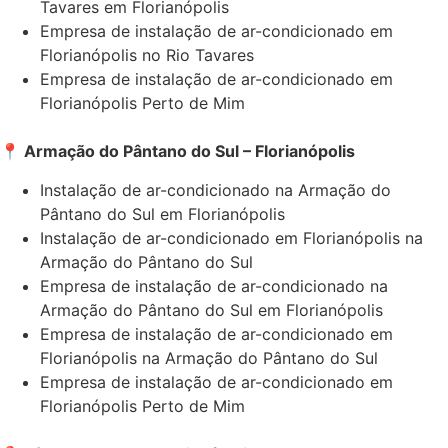
Tavares em Florianópolis
Empresa de instalação de ar-condicionado em
Florianópolis no Rio Tavares
Empresa de instalação de ar-condicionado em
Florianópolis Perto de Mim
📍 Armação do Pântano do Sul – Florianópolis
Instalação de ar-condicionado na Armação do
Pântano do Sul em Florianópolis
Instalação de ar-condicionado em Florianópolis na
Armação do Pântano do Sul
Empresa de instalação de ar-condicionado na
Armação do Pântano do Sul em Florianópolis
Empresa de instalação de ar-condicionado em
Florianópolis na Armação do Pântano do Sul
Empresa de instalação de ar-condicionado em
Florianópolis Perto de Mim