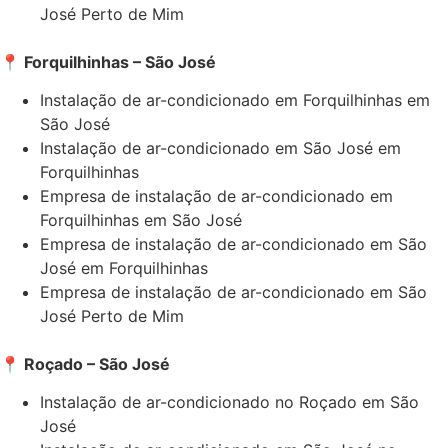
José Perto de Mim
📍 Forquilhinhas – São José
Instalação de ar-condicionado em Forquilhinhas em
São José
Instalação de ar-condicionado em São José em
Forquilhinhas
Empresa de instalação de ar-condicionado em
Forquilhinhas em São José
Empresa de instalação de ar-condicionado em São
José em Forquilhinhas
Empresa de instalação de ar-condicionado em São
José Perto de Mim
📍 Roçado – São José
Instalação de ar-condicionado no Roçado em São
José