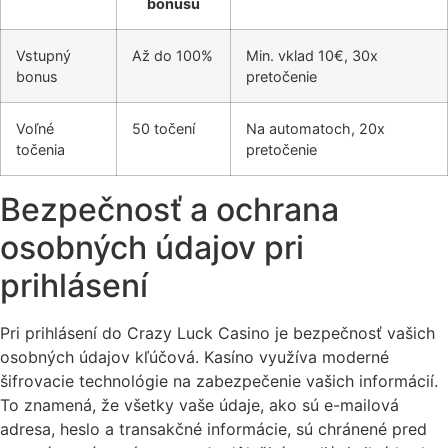
bonusu
Vstupný
Až do 100%
Min. vklad 10€, 30x
bonus
pretočenie
Voľné
50 točení
Na automatoch, 20x
točenia
pretočenie
Bezpečnosť a ochrana
osobných údajov pri
prihlásení
Pri prihlásení do Crazy Luck Casino je bezpečnosť vašich
osobných údajov kľúčová. Kasíno využíva moderné
šifrovacie technológie na zabezpečenie vašich informácií.
To znamená, že všetky vaše údaje, ako sú e-mailová
adresa, heslo a transakčné informácie, sú chránené pred