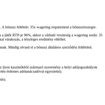
A bónusz feltétele: 35x wagering requirement a bónuszösszegre.
játék RTP-je 96%, akkor a várható veszteség a wagering során: 35
 várakozás, a tényleges eredmény eltérhet.
ak. Mindig olvasd el a bónusz általános szerződési feltételeit.
az ilyen kaszinókból származó nyeremény a helyi adójogszabályok
etén érdemes adótanácsadóval egyeztetni).
rás).