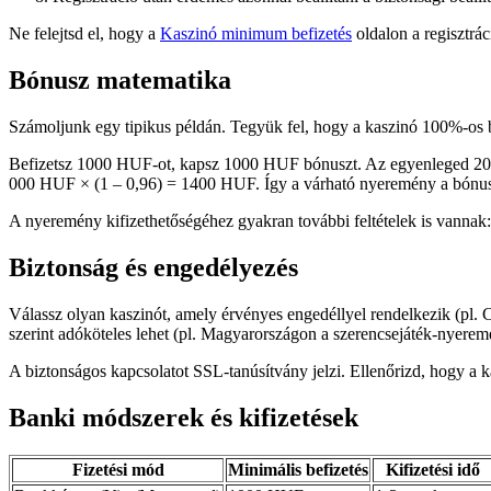
Ne felejtsd el, hogy a
Kaszinó minimum befizetés
oldalon a regisztrá
Bónusz matematika
Számoljunk egy tipikus példán. Tegyük fel, hogy a kaszinó 100%-os
Befizetsz 1000 HUF-ot, kapsz 1000 HUF bónuszt. Az egyenleged 200
000 HUF × (1 – 0,96) = 1400 HUF. Így a várható nyeremény a bónus
A nyeremény kifizethetőségéhez gyakran további feltételek is vannak: p
Biztonság és engedélyezés
Válassz olyan kaszinót, amely érvényes engedéllyel rendelkezik (pl
szerint adóköteles lehet (pl. Magyarországon a szerencsejáték-nyere
A biztonságos kapcsolatot SSL-tanúsítvány jelzi. Ellenőrizd, hogy a ka
Banki módszerek és kifizetések
Fizetési mód
Minimális befizetés
Kifizetési idő