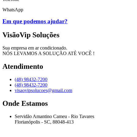
WhatsApp
Em que podemos ajudar?
VisãoVip Soluções
Sua empresa em ar condicionado.
NÓS LEVAMOS A SOLUÇÃO ATÉ VOCÊ !
Atendimento
(48) 98432-7200
(48) 98432-7200
visaovipsolucoes@gmail.com
Onde Estamos
Servidão Amantino Cameu - Rio Tavares
Florianópolis - SC, 88048-413