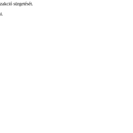
nzakció sürgetését.
i.