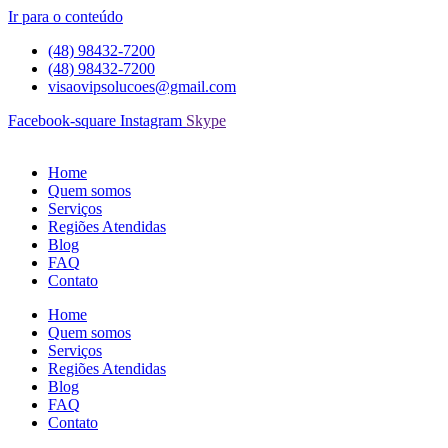
Ir para o conteúdo
(48) 98432-7200
(48) 98432-7200
visaovipsolucoes@gmail.com
Facebook-square
Instagram
Skype
Home
Quem somos
Serviços
Regiões Atendidas
Blog
FAQ
Contato
Home
Quem somos
Serviços
Regiões Atendidas
Blog
FAQ
Contato