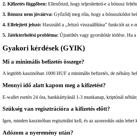
2. Kifizetés függőben:
Ellenőrizd, hogy teljesítetted-e a bónusz feltéte
3. Bónusz nem jóváírva:
Győződj meg róla, hogy a bónuszkódot beírt
4. Elfelejtett jelszó:
Használd a „Jelszó visszaállítása” funkciót az e
5. Játékterhelési probléma:
Újratöltés vagy gyorsítótár törlése. Ha a
Gyakori kérdések (GYIK)
Mi a minimális befizetés összege?
A legtöbb kaszinóban 1000 HUF a minimális befizetés, de néhány hel
Mennyi idő alatt kapom meg a kifizetést?
E-wallet esetén 24 óra, bankkártyánál 1-3 munkanap, kriptónál néhány
Szükség van regisztrációra a kifizetés előtt?
Igen, minden kaszinóban regisztrálni kell, és az azonosítás után lehet k
Adózom a nyeremény után?