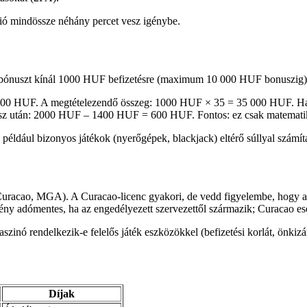
ció mindössze néhány percet vesz igénybe.
 bónuszt kínál 1000 HUF befizetésre (maximum 10 000 HUF bonuszig). 
0 HUF. A megtételezendő összeg: 1000 HUF × 35 = 35 000 HUF. Ha a 
z után: 2000 HUF – 1400 HUF = 600 HUF. Fontos: ez csak matematikai
éldául bizonyos játékok (nyerőgépek, blackjack) eltérő súllyal számítan
. Curacao, MGA). A Curacao-licenc gyakori, de vedd figyelembe, hogy 
mény adómentes, ha az engedélyezett szervezettől származik; Curacao es
szinó rendelkezik-e felelős játék eszközökkel (befizetési korlát, önkizá
Díjak