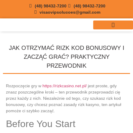
(48) 98432-7200
(48) 98432-7200
visaovipsolucoes@gmail.com
QUEM SOMOS
REGIÕES ATENDIDAS
JAK OTRZYMAĆ RIZK KOD BONUSOWY I
ZACZĄĆ GRAĆ? PRAKTYCZNY
PRZEWODNIK
Rozpoczęcie gry w
https://rizkcasino.net.pl/
jest proste, gdy
znasz poszczególne kroki – ten przewodnik przeprowadzi cię
przez każdy z nich. Niezależnie od tego, czy szukasz rizk kod
bonusowy, czy chcesz poznać zasady rizk kasyno, ten artykuł
pomoże ci szybko zacząć.
Before You Start