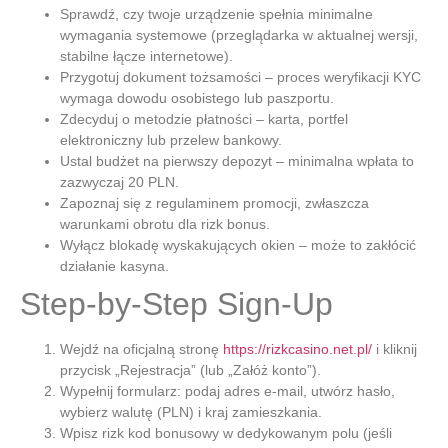
Sprawdź, czy twoje urządzenie spełnia minimalne
wymagania systemowe (przeglądarka w aktualnej wersji,
stabilne łącze internetowe).
Przygotuj dokument tożsamości – proces weryfikacji KYC
wymaga dowodu osobistego lub paszportu.
Zdecyduj o metodzie płatności – karta, portfel
elektroniczny lub przelew bankowy.
Ustal budżet na pierwszy depozyt – minimalna wpłata to
zazwyczaj 20 PLN.
Zapoznaj się z regulaminem promocji, zwłaszcza
warunkami obrotu dla rizk bonus.
Wyłącz blokadę wyskakujących okien – może to zakłócić
działanie kasyna.
Step-by-Step Sign-Up
Wejdź na oficjalną stronę
https://rizkcasino.net.pl/
i kliknij
przycisk „Rejestracja” (lub „Załóż konto”).
Wypełnij formularz: podaj adres e-mail, utwórz hasło,
wybierz walutę (PLN) i kraj zamieszkania.
Wpisz rizk kod bonusowy w dedykowanym polu (jeśli