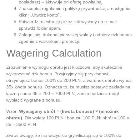
posiadasz) – aktywuje on ofertę powitalną.
Zaakceptuj regulamin i politykę prywatności, a następnie
kliknij „Utwórz konto”.
Potwierdź rejestrację przez link wysłany na e-mail –
sprawdź folder spam.
Zaloguj się, dokonaj pierwszej wpłaty i odbierz rizk bonus
zgodnie z warunkami promocji.
Wagering Calculation
Zrozumienie wymogu obrotu jest kluczowe, aby skutecznie
wykorzystać rizk bonus. Przyjrzyjmy się przykładowi:
otrzymujesz bonus 100% do 200 PLN, a warunek obrotu wynosi
35x kwota bonusu. Oznacza to, że musisz postawić zakłady na
łączną sumę 35 × 200 = 7000 PLN, zanim będziesz mógł
wypłacić wygrane z bonusu.
Wzór:
Wymagany obrót = (kwota bonusu) × (mnożnik
obrotu)
. Dla wpłaty 100 PLN i bonusu 100 PLN: obrót = 100 ×
35 = 3500 PLN.
Zwróć uwagę, że nie wszystkie gry wliczają się w 100% do