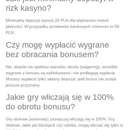
rizk kasyno?
Minimalny depozyt wynosi 20 PLN dla większości metod
płatności. W przypadku przelewów bankowych minimum to 50
PLN.
Czy mogę wypłacić wygrane
bez obracania bonusem?
Nie, dopóki nie spełnisz warunku obrotu (wagering), wszelkie
wygrane z bonusu są zablokowane i nie podlegają wypłacie.
Możesz wypłacić tylko własny depozyt, jeśli bonus nie został
jeszcze przyznany.
Jakie gry wliczają się w 100%
do obrotu bonusu?
Gry slotowe (automaty) zazwyczaj wliczają się w 100%. Gry
stołowe, takie jak blackjack czy ruletka, mogą wliczać się tylko w