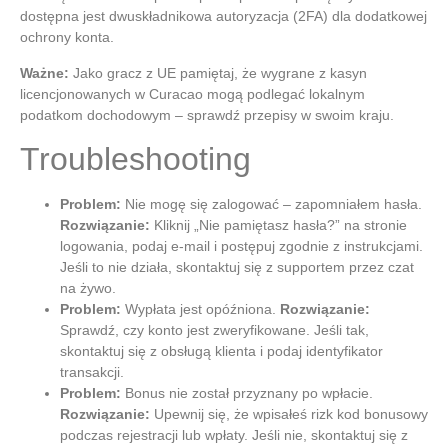
dostępna jest dwuskładnikowa autoryzacja (2FA) dla dodatkowej
ochrony konta.
Ważne:
Jako gracz z UE pamiętaj, że wygrane z kasyn
licencjonowanych w Curacao mogą podlegać lokalnym
podatkom dochodowym – sprawdź przepisy w swoim kraju.
Troubleshooting
Problem:
Nie mogę się zalogować – zapomniałem hasła.
Rozwiązanie:
Kliknij „Nie pamiętasz hasła?” na stronie
logowania, podaj e-mail i postępuj zgodnie z instrukcjami.
Jeśli to nie działa, skontaktuj się z supportem przez czat
na żywo.
Problem:
Wypłata jest opóźniona.
Rozwiązanie:
Sprawdź, czy konto jest zweryfikowane. Jeśli tak,
skontaktuj się z obsługą klienta i podaj identyfikator
transakcji.
Problem:
Bonus nie został przyznany po wpłacie.
Rozwiązanie:
Upewnij się, że wpisałeś rizk kod bonusowy
podczas rejestracji lub wpłaty. Jeśli nie, skontaktuj się z