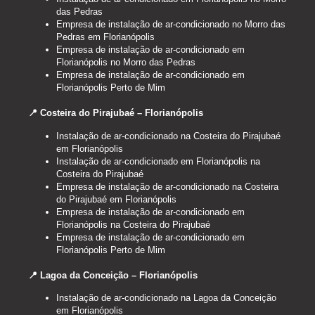
das Pedras
Empresa de instalação de ar-condicionado no Morro das
Pedras em Florianópolis
Empresa de instalação de ar-condicionado em
Florianópolis no Morro das Pedras
Empresa de instalação de ar-condicionado em
Florianópolis Perto de Mim
📍 Costeira do Pirajubaé – Florianópolis
Instalação de ar-condicionado na Costeira do Pirajubaé
em Florianópolis
Instalação de ar-condicionado em Florianópolis na
Costeira do Pirajubaé
Empresa de instalação de ar-condicionado na Costeira
do Pirajubaé em Florianópolis
Empresa de instalação de ar-condicionado em
Florianópolis na Costeira do Pirajubaé
Empresa de instalação de ar-condicionado em
Florianópolis Perto de Mim
📍 Lagoa da Conceição – Florianópolis
Instalação de ar-condicionado na Lagoa da Conceição
em Florianópolis