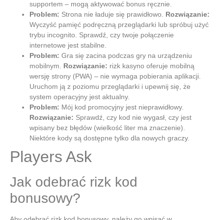
supportem – mogą aktywować bonus ręcznie.
Problem:
Strona nie ładuje się prawidłowo.
Rozwiązanie:
Wyczyść pamięć podręczną przeglądarki lub spróbuj użyć
trybu incognito. Sprawdź, czy twoje połączenie
internetowe jest stabilne.
Problem:
Gra się zacina podczas gry na urządzeniu
mobilnym.
Rozwiązanie:
rizk kasyno oferuje mobilną
wersję strony (PWA) – nie wymaga pobierania aplikacji.
Uruchom ją z poziomu przeglądarki i upewnij się, że
system operacyjny jest aktualny.
Problem:
Mój kod promocyjny jest nieprawidłowy.
Rozwiązanie:
Sprawdź, czy kod nie wygasł, czy jest
wpisany bez błędów (wielkość liter ma znaczenie).
Niektóre kody są dostępne tylko dla nowych graczy.
Players Ask
Jak odebrać rizk kod
bonusowy?
Aby odebrać rizk kod bonusowy, należy go wpisać w