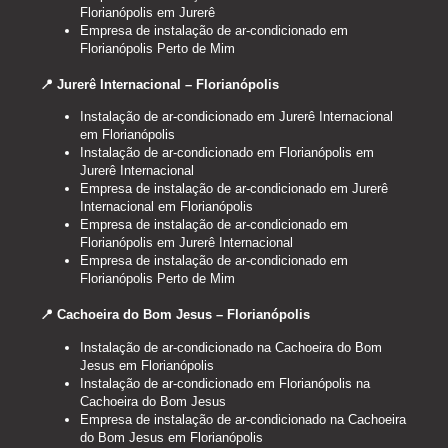
Florianópolis em Jurerê
Empresa de instalação de ar-condicionado em
Florianópolis Perto de Mim
📍 Jurerê Internacional – Florianópolis
Instalação de ar-condicionado em Jurerê Internacional
em Florianópolis
Instalação de ar-condicionado em Florianópolis em
Jurerê Internacional
Empresa de instalação de ar-condicionado em Jurerê
Internacional em Florianópolis
Empresa de instalação de ar-condicionado em
Florianópolis em Jurerê Internacional
Empresa de instalação de ar-condicionado em
Florianópolis Perto de Mim
📍 Cachoeira do Bom Jesus – Florianópolis
Instalação de ar-condicionado na Cachoeira do Bom
Jesus em Florianópolis
Instalação de ar-condicionado em Florianópolis na
Cachoeira do Bom Jesus
Empresa de instalação de ar-condicionado na Cachoeira
do Bom Jesus em Florianópolis