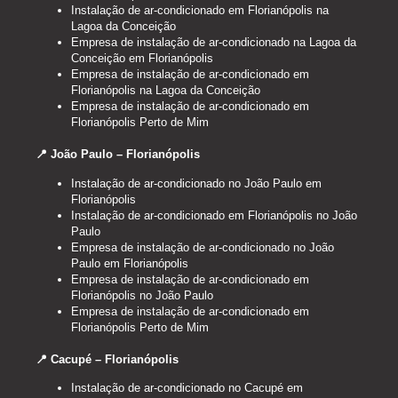
Instalação de ar-condicionado em Florianópolis na
Lagoa da Conceição
Empresa de instalação de ar-condicionado na Lagoa da
Conceição em Florianópolis
Empresa de instalação de ar-condicionado em
Florianópolis na Lagoa da Conceição
Empresa de instalação de ar-condicionado em
Florianópolis Perto de Mim
📍 João Paulo – Florianópolis
Instalação de ar-condicionado no João Paulo em
Florianópolis
Instalação de ar-condicionado em Florianópolis no João
Paulo
Empresa de instalação de ar-condicionado no João
Paulo em Florianópolis
Empresa de instalação de ar-condicionado em
Florianópolis no João Paulo
Empresa de instalação de ar-condicionado em
Florianópolis Perto de Mim
📍 Cacupé – Florianópolis
Instalação de ar-condicionado no Cacupé em