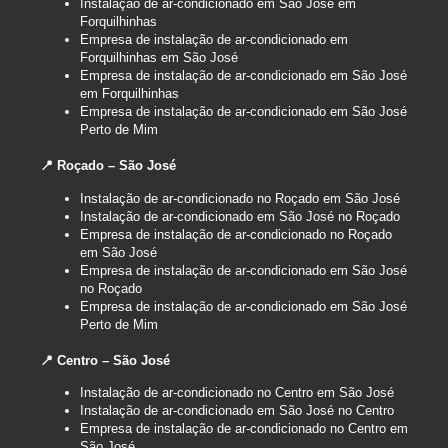
Instalação de ar-condicionado em São José em
Forquilhinhas
Empresa de instalação de ar-condicionado em
Forquilhinhas em São José
Empresa de instalação de ar-condicionado em São José
em Forquilhinhas
Empresa de instalação de ar-condicionado em São José
Perto de Mim
📍 Roçado – São José
Instalação de ar-condicionado no Roçado em São José
Instalação de ar-condicionado em São José no Roçado
Empresa de instalação de ar-condicionado no Roçado
em São José
Empresa de instalação de ar-condicionado em São José
no Roçado
Empresa de instalação de ar-condicionado em São José
Perto de Mim
📍 Centro – São José
Instalação de ar-condicionado no Centro em São José
Instalação de ar-condicionado em São José no Centro
Empresa de instalação de ar-condicionado no Centro em
São José