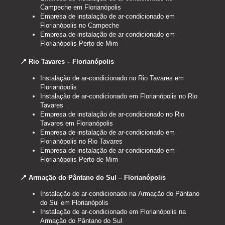
Campeche em Florianópolis
Empresa de instalação de ar-condicionado em
Florianópolis no Campeche
Empresa de instalação de ar-condicionado em
Florianópolis Perto de Mim
📍 Rio Tavares – Florianópolis
Instalação de ar-condicionado no Rio Tavares em
Florianópolis
Instalação de ar-condicionado em Florianópolis no Rio
Tavares
Empresa de instalação de ar-condicionado no Rio
Tavares em Florianópolis
Empresa de instalação de ar-condicionado em
Florianópolis no Rio Tavares
Empresa de instalação de ar-condicionado em
Florianópolis Perto de Mim
📍 Armação do Pântano do Sul – Florianópolis
Instalação de ar-condicionado na Armação do Pântano
do Sul em Florianópolis
Instalação de ar-condicionado em Florianópolis na
Armação do Pântano do Sul