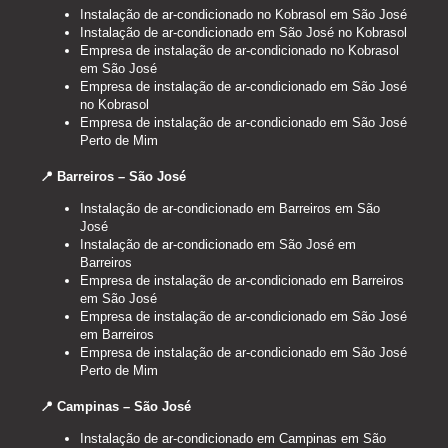
Instalação de ar-condicionado no Kobrasol em São José
Instalação de ar-condicionado em São José no Kobrasol
Empresa de instalação de ar-condicionado no Kobrasol
em São José
Empresa de instalação de ar-condicionado em São José
no Kobrasol
Empresa de instalação de ar-condicionado em São José
Perto de Mim
📍 Barreiros – São José
Instalação de ar-condicionado em Barreiros em São
José
Instalação de ar-condicionado em São José em
Barreiros
Empresa de instalação de ar-condicionado em Barreiros
em São José
Empresa de instalação de ar-condicionado em São José
em Barreiros
Empresa de instalação de ar-condicionado em São José
Perto de Mim
📍 Campinas – São José
Instalação de ar-condicionado em Campinas em São