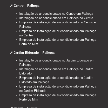
📍 Centro – Palhoça
Instalação de ar-condicionado no Centro em Palhoça
Instalação de ar-condicionado em Palhoça no Centro
Empresa de instalação de ar-condicionado no Centro em
Palhoça
Empresa de instalação de ar-condicionado em Palhoça
no Centro
Empresa de instalação de ar-condicionado em Palhoça
Perto de Mim
📍 Jardim Eldorado – Palhoça
Instalação de ar-condicionado no Jardim Eldorado em
Palhoça
Instalação de ar-condicionado em Palhoça no Jardim
Eldorado
Empresa de instalação de ar-condicionado no Jardim
Eldorado em Palhoça
Empresa de instalação de ar-condicionado em Palhoça
no Jardim Eldorado
Empresa de instalação de ar-condicionado em Palhoça
Perto de Mim