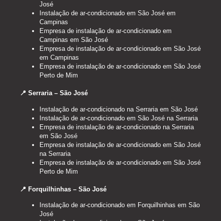
José
Instalação de ar-condicionado em São José em
Campinas
Empresa de instalação de ar-condicionado em
Campinas em São José
Empresa de instalação de ar-condicionado em São José
em Campinas
Empresa de instalação de ar-condicionado em São José
Perto de Mim
📍 Serraria – São José
Instalação de ar-condicionado na Serraria em São José
Instalação de ar-condicionado em São José na Serraria
Empresa de instalação de ar-condicionado na Serraria
em São José
Empresa de instalação de ar-condicionado em São José
na Serraria
Empresa de instalação de ar-condicionado em São José
Perto de Mim
📍 Forquilhinhas – São José
Instalação de ar-condicionado em Forquilhinhas em São
José