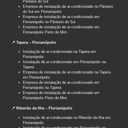
Pântano do Sul
Empresa de instalação de ar-condicionado no Pântano
do Sul em Florianópolis
Empresa de instalação de ar-condicionado em
Florianópolis no Pântano do Sul
Empresa de instalação de ar-condicionado em
Florianópolis Perto de Mim
📍 Tapera – Florianópolis
Instalação de ar-condicionado na Tapera em
Florianópolis
Instalação de ar-condicionado em Florianópolis na
Tapera
Empresa de instalação de ar-condicionado na Tapera
em Florianópolis
Empresa de instalação de ar-condicionado em
Florianópolis na Tapera
Empresa de instalação de ar-condicionado em
Florianópolis Perto de Mim
📍 Ribeirão da Ilha – Florianópolis
Instalação de ar-condicionado no Ribeirão da Ilha em
Florianópolis
Instalação de ar-condicionado em Florianópolis no