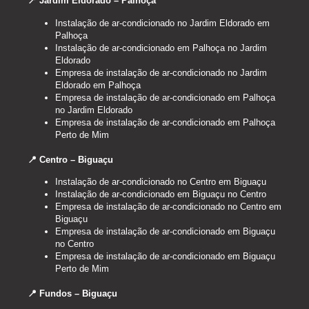
📍 Jardim Eldorado – Palhoça
Instalação de ar-condicionado no Jardim Eldorado em
Palhoça
Instalação de ar-condicionado em Palhoça no Jardim
Eldorado
Empresa de instalação de ar-condicionado no Jardim
Eldorado em Palhoça
Empresa de instalação de ar-condicionado em Palhoça
no Jardim Eldorado
Empresa de instalação de ar-condicionado em Palhoça
Perto de Mim
📍 Centro – Biguaçu
Instalação de ar-condicionado no Centro em Biguaçu
Instalação de ar-condicionado em Biguaçu no Centro
Empresa de instalação de ar-condicionado no Centro em
Biguaçu
Empresa de instalação de ar-condicionado em Biguaçu
no Centro
Empresa de instalação de ar-condicionado em Biguaçu
Perto de Mim
📍 Fundos – Biguaçu