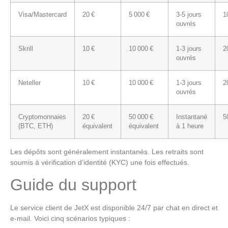
Visa/Mastercard
20 €
5 000 €
3-5 jours
1
ouvrés
Skrill
10 €
10 000 €
1-3 jours
2
ouvrés
Neteller
10 €
10 000 €
1-3 jours
2
ouvrés
Cryptomonnaies
20 €
50 000 €
Instantané
5
(BTC, ETH)
équivalent
équivalent
à 1 heure
Les dépôts sont généralement instantanés. Les retraits sont
soumis à vérification d’identité (KYC) une fois effectués.
Guide du support
Le service client de JetX est disponible 24/7 par chat en direct et
e-mail. Voici cinq scénarios typiques :