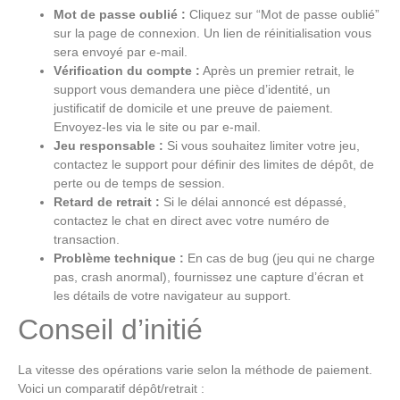
Mot de passe oublié :
Cliquez sur “Mot de passe oublié”
sur la page de connexion. Un lien de réinitialisation vous
sera envoyé par e-mail.
Vérification du compte :
Après un premier retrait, le
support vous demandera une pièce d’identité, un
justificatif de domicile et une preuve de paiement.
Envoyez-les via le site ou par e-mail.
Jeu responsable :
Si vous souhaitez limiter votre jeu,
contactez le support pour définir des limites de dépôt, de
perte ou de temps de session.
Retard de retrait :
Si le délai annoncé est dépassé,
contactez le chat en direct avec votre numéro de
transaction.
Problème technique :
En cas de bug (jeu qui ne charge
pas, crash anormal), fournissez une capture d’écran et
les détails de votre navigateur au support.
Conseil d’initié
La vitesse des opérations varie selon la méthode de paiement.
Voici un comparatif dépôt/retrait :