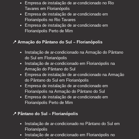
Empresa de instalação de ar-condicionado no Rio
Tavares em Florianópolis
Empresa de instalação de ar-condicionado em
Florianópolis no Rio Tavares
Empresa de instalação de ar-condicionado em
Florianópolis Perto de Mim
📍 Armação do Pântano do Sul – Florianópolis
Instalação de ar-condicionado na Armação do Pântano
do Sul em Florianópolis
Instalação de ar-condicionado em Florianópolis na
Armação do Pântano do Sul
Empresa de instalação de ar-condicionado na Armação
do Pântano do Sul em Florianópolis
Empresa de instalação de ar-condicionado em
Florianópolis na Armação do Pântano do Sul
Empresa de instalação de ar-condicionado em
Florianópolis Perto de Mim
📍 Pântano do Sul – Florianópolis
Instalação de ar-condicionado no Pântano do Sul em
Florianópolis
Instalação de ar-condicionado em Florianópolis no