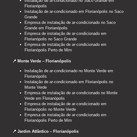
Instalação de ar-condicionado no Saco Grande em
Florianópolis
Instalação de ar-condicionado em Florianópolis no Saco
Grande
Empresa de instalação de ar-condicionado no Saco
Grande em Florianópolis
Empresa de instalação de ar-condicionado em
Florianópolis no Saco Grande
Empresa de instalação de ar-condicionado em
Florianópolis Perto de Mim
📍 Monte Verde – Florianópolis
Instalação de ar-condicionado no Monte Verde em
Florianópolis
Instalação de ar-condicionado em Florianópolis no
Monte Verde
Empresa de instalação de ar-condicionado no Monte
Verde em Florianópolis
Empresa de instalação de ar-condicionado em
Florianópolis no Monte Verde
Empresa de instalação de ar-condicionado em
Florianópolis Perto de Mim
📍 Jardim Atlântico – Florianópolis