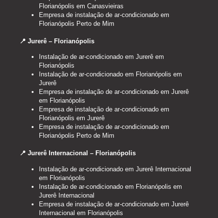
Florianópolis em Canasvieiras
Empresa de instalação de ar-condicionado em
Florianópolis Perto de Mim
📍 Jurerê – Florianópolis
Instalação de ar-condicionado em Jurerê em
Florianópolis
Instalação de ar-condicionado em Florianópolis em
Jurerê
Empresa de instalação de ar-condicionado em Jurerê
em Florianópolis
Empresa de instalação de ar-condicionado em
Florianópolis em Jurerê
Empresa de instalação de ar-condicionado em
Florianópolis Perto de Mim
📍 Jurerê Internacional – Florianópolis
Instalação de ar-condicionado em Jurerê Internacional
em Florianópolis
Instalação de ar-condicionado em Florianópolis em
Jurerê Internacional
Empresa de instalação de ar-condicionado em Jurerê
Internacional em Florianópolis