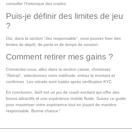
consulter l’historique des crashs.
Puis-je définir des limites de jeu
?
Oui, dans la section “Jeu responsable”, vous pouvez fixer des
limites de dépôt, de perte et de temps de session.
Comment retirer mes gains ?
Connectez-vous, allez dans la section caisse, choisissez
“Retrait”, sélectionnez votre méthode, entrez le montant et
confirmez. Les retraits sont traités après vérification KYC.
En conclusion, JetX est un jeu de crash excitant qui offre des
bonus attractifs et une expérience mobile fluide. Suivez ce guide
pour maximiser votre expérience tout en jouant de manière
responsable. Bonne chance !