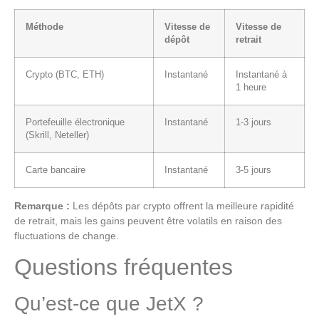
Méthode
Vitesse de
Vitesse de
dépôt
retrait
Crypto (BTC, ETH)
Instantané
Instantané à
1 heure
Portefeuille électronique
Instantané
1-3 jours
(Skrill, Neteller)
Carte bancaire
Instantané
3-5 jours
Remarque :
Les dépôts par crypto offrent la meilleure rapidité
de retrait, mais les gains peuvent être volatils en raison des
fluctuations de change.
Questions fréquentes
Qu’est-ce que JetX ?