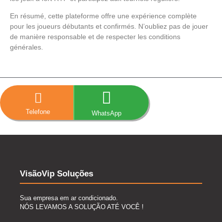
En résumé, cette plateforme offre une expérience complète
pour les joueurs débutants et confirmés. N’oubliez pas de jouer
de manière responsable et de respecter les conditions
générales.
Telefone
WhatsApp
VisãoVip Soluções
Sua empresa em ar condicionado.
NÓS LEVAMOS A SOLUÇÃO ATÉ VOCÊ !