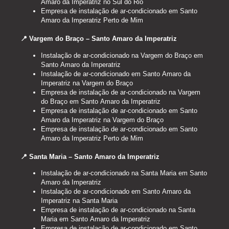
Amaro da Imperatriz no Sul do Rio
Empresa de instalação de ar-condicionado em Santo
Amaro da Imperatriz Perto de Mim
📍 Vargem do Braço – Santo Amaro da Imperatriz
Instalação de ar-condicionado na Vargem do Braço em
Santo Amaro da Imperatriz
Instalação de ar-condicionado em Santo Amaro da
Imperatriz na Vargem do Braço
Empresa de instalação de ar-condicionado na Vargem
do Braço em Santo Amaro da Imperatriz
Empresa de instalação de ar-condicionado em Santo
Amaro da Imperatriz na Vargem do Braço
Empresa de instalação de ar-condicionado em Santo
Amaro da Imperatriz Perto de Mim
📍 Santa Maria – Santo Amaro da Imperatriz
Instalação de ar-condicionado na Santa Maria em Santo
Amaro da Imperatriz
Instalação de ar-condicionado em Santo Amaro da
Imperatriz na Santa Maria
Empresa de instalação de ar-condicionado na Santa
Maria em Santo Amaro da Imperatriz
Empresa de instalação de ar-condicionado em Santo