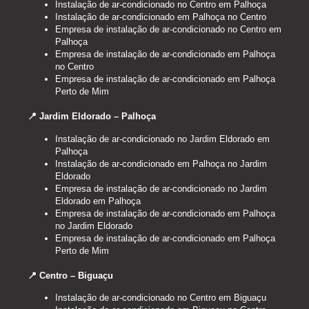
Instalação de ar-condicionado no Centro em Palhoça
Instalação de ar-condicionado em Palhoça no Centro
Empresa de instalação de ar-condicionado no Centro em
Palhoça
Empresa de instalação de ar-condicionado em Palhoça
no Centro
Empresa de instalação de ar-condicionado em Palhoça
Perto de Mim
📍 Jardim Eldorado – Palhoça
Instalação de ar-condicionado no Jardim Eldorado em
Palhoça
Instalação de ar-condicionado em Palhoça no Jardim
Eldorado
Empresa de instalação de ar-condicionado no Jardim
Eldorado em Palhoça
Empresa de instalação de ar-condicionado em Palhoça
no Jardim Eldorado
Empresa de instalação de ar-condicionado em Palhoça
Perto de Mim
📍 Centro – Biguaçu
Instalação de ar-condicionado no Centro em Biguaçu