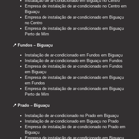
Instalação de ar-condicionado em Biguaçu no Centro
Empresa de instalação de ar-condicionado no Centro em
Biguaçu
Empresa de instalação de ar-condicionado em Biguaçu
no Centro
Empresa de instalação de ar-condicionado em Biguaçu
Perto de Mim
📍 Fundos – Biguaçu
Instalação de ar-condicionado em Fundos em Biguaçu
Instalação de ar-condicionado em Biguaçu em Fundos
Empresa de instalação de ar-condicionado em Fundos
em Biguaçu
Empresa de instalação de ar-condicionado em Biguaçu
em Fundos
Empresa de instalação de ar-condicionado em Biguaçu
Perto de Mim
📍 Prado – Biguaçu
Instalação de ar-condicionado no Prado em Biguaçu
Instalação de ar-condicionado em Biguaçu no Prado
Empresa de instalação de ar-condicionado no Prado em
Biguaçu
Empresa de instalação de ar-condicionado em Biguaçu