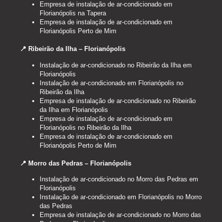
Empresa de instalação de ar-condicionado em
Florianópolis na Tapera
Empresa de instalação de ar-condicionado em
Florianópolis Perto de Mim
📍 Ribeirão da Ilha – Florianópolis
Instalação de ar-condicionado no Ribeirão da Ilha em
Florianópolis
Instalação de ar-condicionado em Florianópolis no
Ribeirão da Ilha
Empresa de instalação de ar-condicionado no Ribeirão
da Ilha em Florianópolis
Empresa de instalação de ar-condicionado em
Florianópolis no Ribeirão da Ilha
Empresa de instalação de ar-condicionado em
Florianópolis Perto de Mim
📍 Morro das Pedras – Florianópolis
Instalação de ar-condicionado no Morro das Pedras em
Florianópolis
Instalação de ar-condicionado em Florianópolis no Morro
das Pedras
Empresa de instalação de ar-condicionado no Morro das