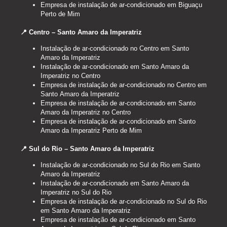
Empresa de instalação de ar-condicionado em Biguaçu
Perto de Mim
📍 Centro – Santo Amaro da Imperatriz
Instalação de ar-condicionado no Centro em Santo
Amaro da Imperatriz
Instalação de ar-condicionado em Santo Amaro da
Imperatriz no Centro
Empresa de instalação de ar-condicionado no Centro em
Santo Amaro da Imperatriz
Empresa de instalação de ar-condicionado em Santo
Amaro da Imperatriz no Centro
Empresa de instalação de ar-condicionado em Santo
Amaro da Imperatriz Perto de Mim
📍 Sul do Rio – Santo Amaro da Imperatriz
Instalação de ar-condicionado no Sul do Rio em Santo
Amaro da Imperatriz
Instalação de ar-condicionado em Santo Amaro da
Imperatriz no Sul do Rio
Empresa de instalação de ar-condicionado no Sul do Rio
em Santo Amaro da Imperatriz
Empresa de instalação de ar-condicionado em Santo