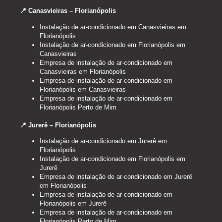
📍 Canasvieiras – Florianópolis
Instalação de ar-condicionado em Canasvieiras em
Florianópolis
Instalação de ar-condicionado em Florianópolis em
Canasvieiras
Empresa de instalação de ar-condicionado em
Canasvieiras em Florianópolis
Empresa de instalação de ar-condicionado em
Florianópolis em Canasvieiras
Empresa de instalação de ar-condicionado em
Florianópolis Perto de Mim
📍 Jurerê – Florianópolis
Instalação de ar-condicionado em Jurerê em
Florianópolis
Instalação de ar-condicionado em Florianópolis em
Jurerê
Empresa de instalação de ar-condicionado em Jurerê
em Florianópolis
Empresa de instalação de ar-condicionado em
Florianópolis em Jurerê
Empresa de instalação de ar-condicionado em
Florianópolis Perto de Mim