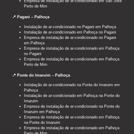
Empresa de instalação de ar-condicionado em São José
Perto de Mim
📍 Pagani – Palhoça
Instalação de ar-condicionado no Pagani em Palhoça
Instalação de ar-condicionado em Palhoça no Pagani
Empresa de instalação de ar-condicionado no Pagani
em Palhoça
Empresa de instalação de ar-condicionado em Palhoça
no Pagani
Empresa de instalação de ar-condicionado em Palhoça
Perto de Mim
📍 Ponte do Imaruim – Palhoça
Instalação de ar-condicionado na Ponte do Imaruim em
Palhoça
Instalação de ar-condicionado em Palhoça na Ponte do
Imaruim
Empresa de instalação de ar-condicionado na Ponte do
Imaruim em Palhoça
Empresa de instalação de ar-condicionado em Palhoça
na Ponte do Imaruim
Empresa de instalação de ar-condicionado em Palhoça
Perto de Mim