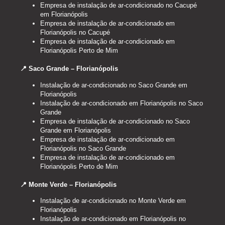
Empresa de instalação de ar-condicionado no Cacupé
em Florianópolis
Empresa de instalação de ar-condicionado em
Florianópolis no Cacupé
Empresa de instalação de ar-condicionado em
Florianópolis Perto de Mim
📍 Saco Grande – Florianópolis
Instalação de ar-condicionado no Saco Grande em
Florianópolis
Instalação de ar-condicionado em Florianópolis no Saco
Grande
Empresa de instalação de ar-condicionado no Saco
Grande em Florianópolis
Empresa de instalação de ar-condicionado em
Florianópolis no Saco Grande
Empresa de instalação de ar-condicionado em
Florianópolis Perto de Mim
📍 Monte Verde – Florianópolis
Instalação de ar-condicionado no Monte Verde em
Florianópolis
Instalação de ar-condicionado em Florianópolis no