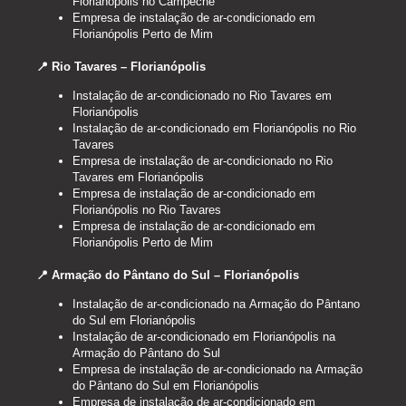
Florianópolis no Campeche
Empresa de instalação de ar-condicionado em
Florianópolis Perto de Mim
📍 Rio Tavares – Florianópolis
Instalação de ar-condicionado no Rio Tavares em
Florianópolis
Instalação de ar-condicionado em Florianópolis no Rio
Tavares
Empresa de instalação de ar-condicionado no Rio
Tavares em Florianópolis
Empresa de instalação de ar-condicionado em
Florianópolis no Rio Tavares
Empresa de instalação de ar-condicionado em
Florianópolis Perto de Mim
📍 Armação do Pântano do Sul – Florianópolis
Instalação de ar-condicionado na Armação do Pântano
do Sul em Florianópolis
Instalação de ar-condicionado em Florianópolis na
Armação do Pântano do Sul
Empresa de instalação de ar-condicionado na Armação
do Pântano do Sul em Florianópolis
Empresa de instalação de ar-condicionado em