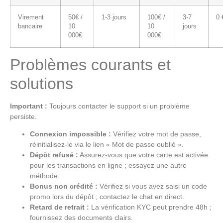
Virement
50€ /
1-3 jours
100€ /
3-7
0 
bancaire
10
10
jours
000€
000€
Problèmes courants et
solutions
Important :
Toujours contacter le support si un problème
persiste.
Connexion impossible :
Vérifiez votre mot de passe,
réinitialisez-le via le lien « Mot de passe oublié ».
Dépôt refusé :
Assurez-vous que votre carte est activée
pour les transactions en ligne ; essayez une autre
méthode.
Bonus non crédité :
Vérifiez si vous avez saisi un code
promo lors du dépôt ; contactez le chat en direct.
Retard de retrait :
La vérification KYC peut prendre 48h ;
fournissez des documents clairs.