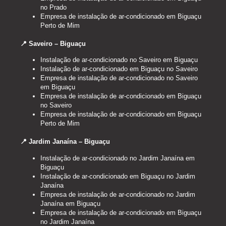
no Prado
Empresa de instalação de ar-condicionado em Biguaçu
Perto de Mim
📍 Saveiro – Biguaçu
Instalação de ar-condicionado no Saveiro em Biguaçu
Instalação de ar-condicionado em Biguaçu no Saveiro
Empresa de instalação de ar-condicionado no Saveiro
em Biguaçu
Empresa de instalação de ar-condicionado em Biguaçu
no Saveiro
Empresa de instalação de ar-condicionado em Biguaçu
Perto de Mim
📍 Jardim Janaína – Biguaçu
Instalação de ar-condicionado no Jardim Janaína em
Biguaçu
Instalação de ar-condicionado em Biguaçu no Jardim
Janaína
Empresa de instalação de ar-condicionado no Jardim
Janaína em Biguaçu
Empresa de instalação de ar-condicionado em Biguaçu
no Jardim Janaína