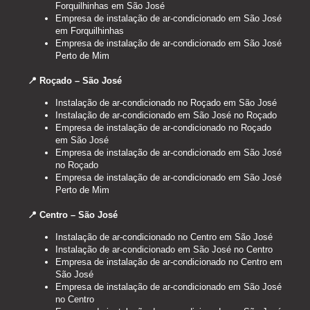
Forquilhinhas em São José
Empresa de instalação de ar-condicionado em São José
em Forquilhinhas
Empresa de instalação de ar-condicionado em São José
Perto de Mim
📍 Roçado – São José
Instalação de ar-condicionado no Roçado em São José
Instalação de ar-condicionado em São José no Roçado
Empresa de instalação de ar-condicionado no Roçado
em São José
Empresa de instalação de ar-condicionado em São José
no Roçado
Empresa de instalação de ar-condicionado em São José
Perto de Mim
📍 Centro – São José
Instalação de ar-condicionado no Centro em São José
Instalação de ar-condicionado em São José no Centro
Empresa de instalação de ar-condicionado no Centro em
São José
Empresa de instalação de ar-condicionado em São José
no Centro