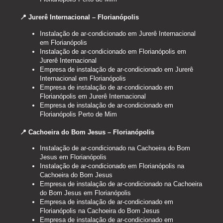
📍 Jurerê Internacional – Florianópolis
Instalação de ar-condicionado em Jurerê Internacional
em Florianópolis
Instalação de ar-condicionado em Florianópolis em
Jurerê Internacional
Empresa de instalação de ar-condicionado em Jurerê
Internacional em Florianópolis
Empresa de instalação de ar-condicionado em
Florianópolis em Jurerê Internacional
Empresa de instalação de ar-condicionado em
Florianópolis Perto de Mim
📍 Cachoeira do Bom Jesus – Florianópolis
Instalação de ar-condicionado na Cachoeira do Bom
Jesus em Florianópolis
Instalação de ar-condicionado em Florianópolis na
Cachoeira do Bom Jesus
Empresa de instalação de ar-condicionado na Cachoeira
do Bom Jesus em Florianópolis
Empresa de instalação de ar-condicionado em
Florianópolis na Cachoeira do Bom Jesus
Empresa de instalação de ar-condicionado em