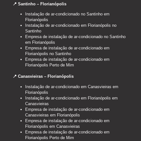
📍 Santinho – Florianópolis
Instalação de ar-condicionado no Santinho em
Florianópolis
Instalação de ar-condicionado em Florianópolis no
Santinho
Empresa de instalação de ar-condicionado no Santinho
em Florianópolis
Empresa de instalação de ar-condicionado em
Florianópolis no Santinho
Empresa de instalação de ar-condicionado em
Florianópolis Perto de Mim
📍 Canasvieiras – Florianópolis
Instalação de ar-condicionado em Canasvieiras em
Florianópolis
Instalação de ar-condicionado em Florianópolis em
Canasvieiras
Empresa de instalação de ar-condicionado em
Canasvieiras em Florianópolis
Empresa de instalação de ar-condicionado em
Florianópolis em Canasvieiras
Empresa de instalação de ar-condicionado em
Florianópolis Perto de Mim