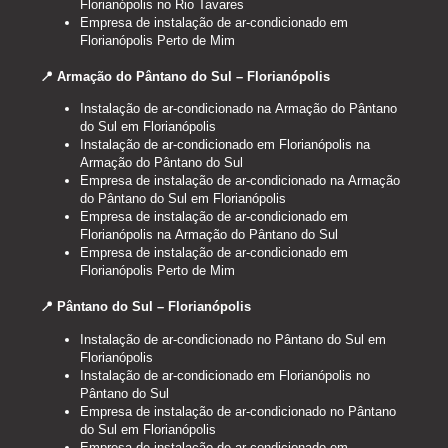
Florianópolis no Rio Tavares
Empresa de instalação de ar-condicionado em
Florianópolis Perto de Mim
📍 Armação do Pântano do Sul – Florianópolis
Instalação de ar-condicionado na Armação do Pântano
do Sul em Florianópolis
Instalação de ar-condicionado em Florianópolis na
Armação do Pântano do Sul
Empresa de instalação de ar-condicionado na Armação
do Pântano do Sul em Florianópolis
Empresa de instalação de ar-condicionado em
Florianópolis na Armação do Pântano do Sul
Empresa de instalação de ar-condicionado em
Florianópolis Perto de Mim
📍 Pântano do Sul – Florianópolis
Instalação de ar-condicionado no Pântano do Sul em
Florianópolis
Instalação de ar-condicionado em Florianópolis no
Pântano do Sul
Empresa de instalação de ar-condicionado no Pântano
do Sul em Florianópolis
Empresa de instalação de ar-condicionado em