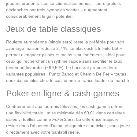
joueurs prudents. Les fonctionnalités bonus – tours gratuits
déclenchés par trois symboles scatter – augmentent
considérablement le gain potentiel.
Jeux de table classiques
Roulette européenne (single zero) reste la préférée pour son
avantage maison réduit à 2,7 %. Le blackjack « Infinite Bet »
permet d’engager plusieurs mains simultanément ; idéal pour
ceux qui recherchent un rythme rapide sans sacrifier le taux
théorique favorable (~99,5 %). Le baccarat propose deux
variantes populaires : Punto Banco et Chemin De Fer – toutes
deux disponibles chez le casino online france leader du marché.
Poker en ligne & cash games
Contrairement aux tournois télévisés, les cash games offrent
une flexibilité totale : mise minimale dès €0,01 dans certaines
salles virtuelles comme
PokerStars
. La différence majeure
réside dans l’absence d’achat obligatoire d’un ticket ; vous jouez
directement avec votre bankroll réelle.