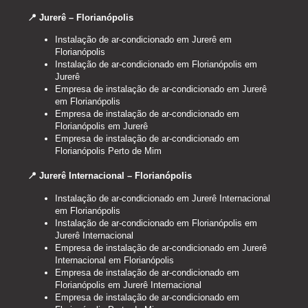
📍 Jurerê – Florianópolis
Instalação de ar-condicionado em Jurerê em
Florianópolis
Instalação de ar-condicionado em Florianópolis em
Jurerê
Empresa de instalação de ar-condicionado em Jurerê
em Florianópolis
Empresa de instalação de ar-condicionado em
Florianópolis em Jurerê
Empresa de instalação de ar-condicionado em
Florianópolis Perto de Mim
📍 Jurerê Internacional – Florianópolis
Instalação de ar-condicionado em Jurerê Internacional
em Florianópolis
Instalação de ar-condicionado em Florianópolis em
Jurerê Internacional
Empresa de instalação de ar-condicionado em Jurerê
Internacional em Florianópolis
Empresa de instalação de ar-condicionado em
Florianópolis em Jurerê Internacional
Empresa de instalação de ar-condicionado em