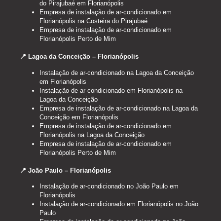
do Pirajubaé em Florianópolis
Empresa de instalação de ar-condicionado em
Florianópolis na Costeira do Pirajubaé
Empresa de instalação de ar-condicionado em
Florianópolis Perto de Mim
📍 Lagoa da Conceição – Florianópolis
Instalação de ar-condicionado na Lagoa da Conceição
em Florianópolis
Instalação de ar-condicionado em Florianópolis na
Lagoa da Conceição
Empresa de instalação de ar-condicionado na Lagoa da
Conceição em Florianópolis
Empresa de instalação de ar-condicionado em
Florianópolis na Lagoa da Conceição
Empresa de instalação de ar-condicionado em
Florianópolis Perto de Mim
📍 João Paulo – Florianópolis
Instalação de ar-condicionado no João Paulo em
Florianópolis
Instalação de ar-condicionado em Florianópolis no João
Paulo