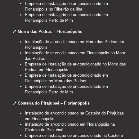
Empresa de instalação de ar-condicionado em
Florianópolis no Ribeirão da Ilha
Empresa de instalação de ar-condicionado em
Florianópolis Perto de Mim
📍 Morro das Pedras – Florianópolis
Instalação de ar-condicionado no Morro das Pedras em
Florianópolis
Instalação de ar-condicionado em Florianópolis no Morro
das Pedras
Empresa de instalação de ar-condicionado no Morro das
Pedras em Florianópolis
Empresa de instalação de ar-condicionado em
Florianópolis no Morro das Pedras
Empresa de instalação de ar-condicionado em
Florianópolis Perto de Mim
📍 Costeira do Pirajubaé – Florianópolis
Instalação de ar-condicionado na Costeira do Pirajubaé
em Florianópolis
Instalação de ar-condicionado em Florianópolis na
Costeira do Pirajubaé
Empresa de instalação de ar-condicionado na Costeira