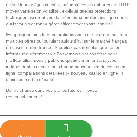
évitant leurs pièges cachés , présenté les jeux phares dont RTP
moyen varie selon volatilité , expliqué quelles protections
techniques assurent vos données personnelles ainsi que quels
outils vous aideront à gérer efficacement votre bankroll.
En appliquant ces bonnes pratiques vous serez armé face aux
multiples offres qui pullulent aujourd’hui sur le marché français
du casino online france . N’oubliez pas non plus que rester
informé régulièrement via Basketnews.Net constitue votre
meilleur allié : nous y publions quotidiennement analyses
indépendantes concernant chaque nouveau site de casino en
ligne, comparaisons détaillées (« nouveau casino en ligne »)
ainsi que alertes sécurité.
Bonne chance dans vos parties futures – jouez
responsablement !
Telefone