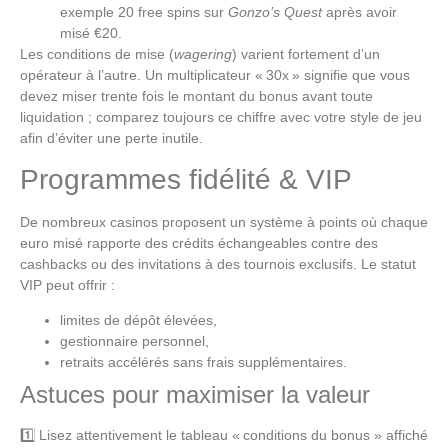
exemple 20 free spins sur
Gonzo’s Quest
après avoir
misé €20.
Les conditions de mise (
wagering
) varient fortement d’un
opérateur à l’autre. Un multiplicateur « 30x » signifie que vous
devez miser trente fois le montant du bonus avant toute
liquidation ; comparez toujours ce chiffre avec votre style de jeu
afin d’éviter une perte inutile.
Programmes fidélité & VIP
De nombreux casinos proposent un système à points où chaque
euro misé rapporte des crédits échangeables contre des
cashbacks ou des invitations à des tournois exclusifs. Le statut
VIP peut offrir :
limites de dépôt élevées,
gestionnaire personnel,
retraits accélérés sans frais supplémentaires.
Astuces pour maximiser la valeur
1️⃣ Lisez attentivement le tableau « conditions du bonus » affiché