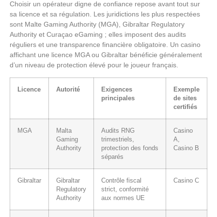
Choisir un opérateur digne de confiance repose avant tout sur
sa licence et sa régulation. Les juridictions les plus respectées
sont Malte Gaming Authority (MGA), Gibraltar Regulatory
Authority et Curaçao eGaming ; elles imposent des audits
réguliers et une transparence financière obligatoire. Un casino
affichant une licence MGA ou Gibraltar bénéficie généralement
d’un niveau de protection élevé pour le joueur français.
Licence
Autorité
Exigences
Exemple
principales
de sites
certifiés
MGA
Malta
Audits RNG
Casino
Gaming
trimestriels,
A,
Authority
protection des fonds
Casino B
séparés
Gibraltar
Gibraltar
Contrôle fiscal
Casino C
Regulatory
strict, conformité
Authority
aux normes UE