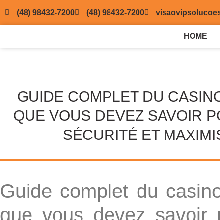
(48) 98432-7200
(48) 98432-7200
visaovipsoluco
HOME
GUIDE COMPLET DU CASINO
QUE VOUS DEVEZ SAVOIR P
SÉCURITÉ ET MAXIMI
Guide complet du casino
que vous devez savoir 