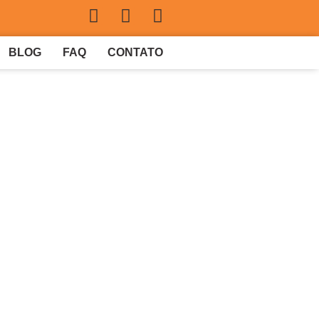
BLOG
FAQ
CONTATO