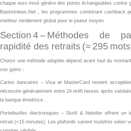
chaque euro misé génère des points échangeables contre ga
Basketnews.Net , les programmes combinant cashback pro
meilleur rendement global pour le joueur moyen.
Section 4 – Méthodes de p
rapidité des retraits (≈ 295 mots
Choisir une méthode adaptée dépend avant tout du montant 
vos gains :
Cartes bancaires
– Visa et MasterCard restent acceptées 
nécessite généralement entre 24 et48 heures après validati
la banque émettrice .
Portefeuilles électroniques
– Skrill & Neteller offrent un 
retrait (<15 minutes). Les plafonds varient toutefois selon 
comptes vérifiés .