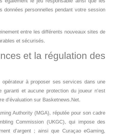
s également le jeu responsable ainsi que les
s données personnelles pendant votre session
inement entre les différents nouveaux sites de
rables et sécurisés.
nces et la régulation des
un opérateur à proposer ses services dans une
e garanti et aucune protection du joueur n’est
tère d’évaluation sur Basketnews.Net.
Gaming Authority (MGA), réputée pour son cadre
Gambling Commission (UKGC), qui impose des
iment d’argent ; ainsi que Curaçao eGaming,