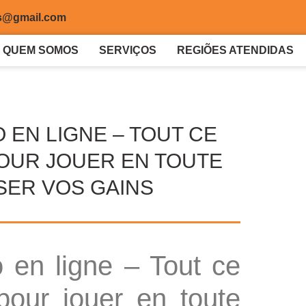
es@gmail.com
QUEM SOMOS
SERVIÇOS
REGIÕES ATENDIDAS
 EN LIGNE – TOUT CE
OUR JOUER EN TOUTE
SER VOS GAINS
 en ligne – Tout ce
pour jouer en toute