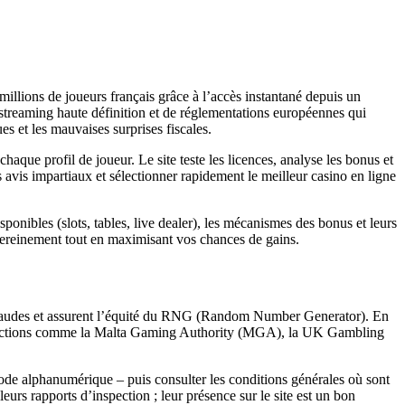
millions de joueurs français grâce à l’accès instantané depuis un
 streaming haute définition et de réglementations européennes qui
ues et les mauvaises surprises fiscales.
haque profil de joueur. Le site teste les licences, analyse les bonus et
s avis impartiaux et sélectionner rapidement le meilleur casino en ligne
disponibles (slots, tables, live dealer), les mécanismes des bonus et leurs
r sereinement tout en maximisant vos chances de gains.
 les fraudes et assurent l’équité du RNG (Random Number Generator). En
 juridictions comme la Malta Gaming Authority (MGA), la UK Gambling
code alphanumérique – puis consulter les conditions générales où sont
urs rapports d’inspection ; leur présence sur le site est un bon