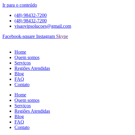
Ir para o conteúdo
(48) 98432-7200
(48) 98432-7200
visaovipsolucoes@gmail.com
Facebook-square
Instagram
Skype
Home
Quem somos
Serviços
Regiões Atendidas
Blog
FAQ
Contato
Home
Quem somos
Serviços
Regiões Atendidas
Blog
FAQ
Contato