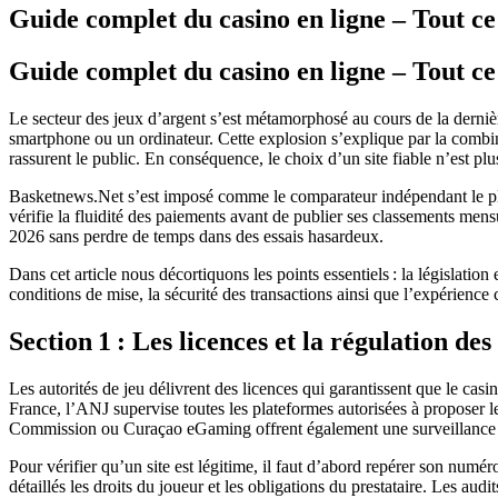
Guide complet du casino en ligne – Tout ce
Guide complet du casino en ligne – Tout ce
Le secteur des jeux d’argent s’est métamorphosé au cours de la dernière
smartphone ou un ordinateur. Cette explosion s’explique par la combin
rassurent le public. En conséquence, le choix d’un site fiable n’est plus 
Basketnews.Net s’est imposé comme le comparateur indépendant le plu
vérifie la fluidité des paiements avant de publier ses classements mens
2026 sans perdre de temps dans des essais hasardeux.
Dans cet article nous décortiquons les points essentiels : la législation 
conditions de mise, la sécurité des transactions ainsi que l’expérienc
Section 1 : Les licences et la régulation des
Les autorités de jeu délivrent des licences qui garantissent que le ca
France, l’ANJ supervise toutes les plateformes autorisées à proposer 
Commission ou Curaçao eGaming offrent également une surveillance r
Pour vérifier qu’un site est légitime, il faut d’abord repérer son num
détaillés les droits du joueur et les obligations du prestataire. Les a