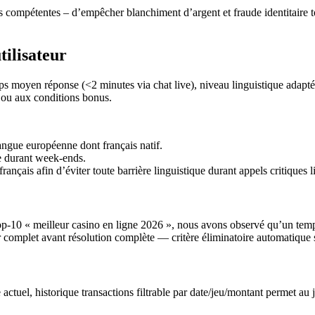
 compétentes – d’empêcher blanchiment d’argent et fraude identitaire tou
tilisateur
temps moyen réponse (<​2 minutes via chat live), niveau linguistique adapt
s ou aux conditions bonus.
angue européenne dont français natif.
e durant week‑ends.
nçais afin d’éviter toute barrière linguistique durant appels critiques li
top‑10 « meilleur casino en ligne 2026 », nous avons observé qu’un temp
r complet avant résolution complète — critère éliminatoire automatique s
de actuel, historique transactions filtrable par date/jeu/montant permet 