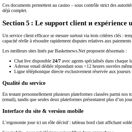
Ces documents permettent au casino – sous contrôle strict des autorités
déjà complet.
Section 5 : Le support client и expérience u
Un service client efficace se mesure surtout via trois critères clés : 
capacité réelle à résoudre rapidement disputes relatives aux paiement
Les meilleurs sites listés par Basketnews.Net proposent désormais :
Chat live disponible
24/7
avec agents spécialisés dans chaque l
Adresse email dédiée répondant sous <​12 heures ouvrées mêm
Ligne téléphonique directe exclusivement réservée aux joueurs fra
Qualité du service
En testant personnellement plusieurs plateformes classées parmi nos 
(email), tandis que seules deux plateformes présentaient plus d’un jou
Interface du site & version mobile
L’ergonomie joue ici un rôle décisif : tableau bord clair affichant sol