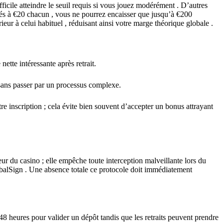
icile atteindre le seuil requis si vous jouez modérément . D’autres
tés à €20 chacun , vous ne pourrez encaisser que jusqu’à €200
ieur à celui habituel , réduisant ainsi votre marge théorique globale .
ette intéressante après retrait.
 sans passer par un processus complexe.
 inscription ; cela évite bien souvent d’accepter un bonus attrayant
ur du casino ; elle empêche toute interception malveillante lors du
obalSign . Une absence totale ce protocole doit immédiatement
48 heures pour valider un dépôt tandis que les retraits peuvent prendre