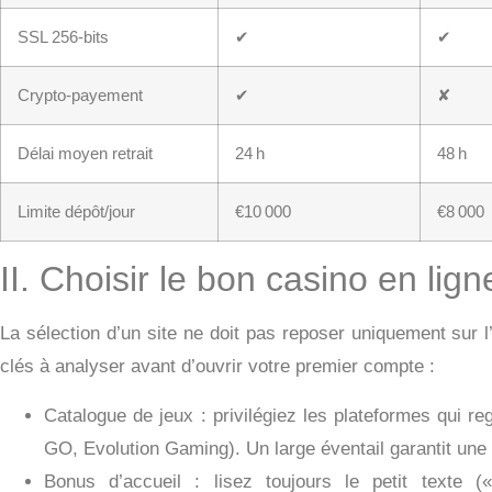
SSL 256‑bits
✔︎
✔︎
Crypto‑payement
✔︎
✘
Délai moyen retrait
24 h
48 h
Limite dépôt/jour
€10 000
€8 000
II. Choisir le bon casino en lign
La sélection d’un site ne doit pas reposer uniquement sur l
clés à analyser avant d’ouvrir votre premier compte :
Catalogue de jeux : privilégiez les plateformes qui re
GO, Evolution Gaming). Un large éventail garantit une m
Bonus d’accueil : lisez toujours le petit texte 