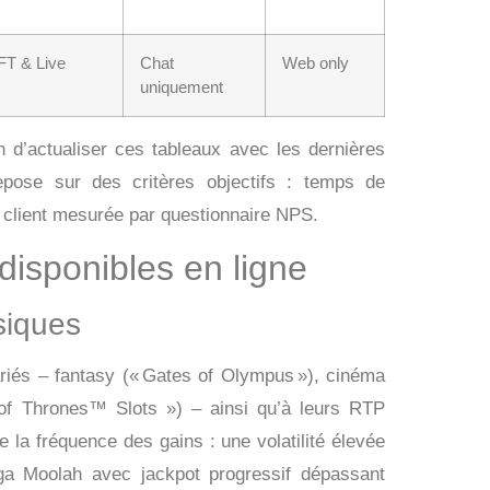
FT & Live
Chat
Web only
uniquement
d’actualiser ces tableaux avec les dernières
epose sur des critères objectifs : temps de
n client mesurée par questionnaire NPS.
 disponibles en ligne
siques
ariés – fantasy (« Gates of Olympus »), cinéma
 of Thrones™ Slots ») – ainsi qu’à leurs RTP
e la fréquence des gains : une volatilité élevée
a Moolah avec jackpot progressif dépassant