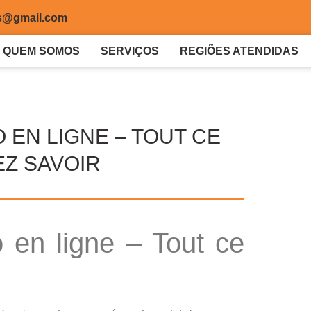
es@gmail.com
QUEM SOMOS
SERVIÇOS
REGIÕES ATENDIDAS
 EN LIGNE – TOUT CE
Z SAVOIR
 en ligne – Tout ce