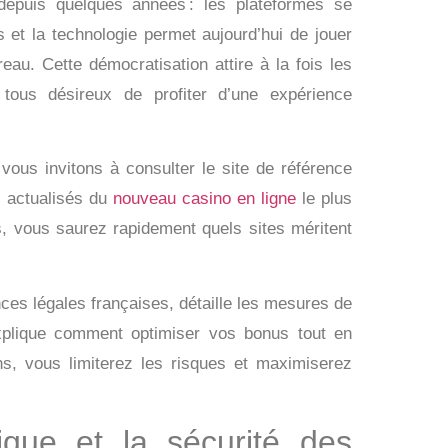
depuis quelques années : les plateformes se
es et la technologie permet aujourd’hui de jouer
u. Cette démocratisation attire à la fois les
 tous désireux de profiter d’une expérience
ous invitons à consulter le site de référence
 actualisés du
nouveau casino en ligne
le plus
ts, vous saurez rapidement quels sites méritent
ences légales françaises, détaille les mesures de
explique comment optimiser vos bonus tout en
s, vous limiterez les risques et maximiserez
ique et la sécurité des