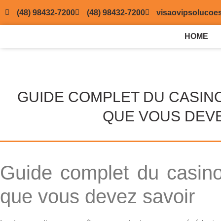
(48) 98432-7200
(48) 98432-7200
visaovipsoluco
HOME
GUIDE COMPLET DU CASINO
QUE VOUS DEVE
Guide complet du casino
que vous devez savoir