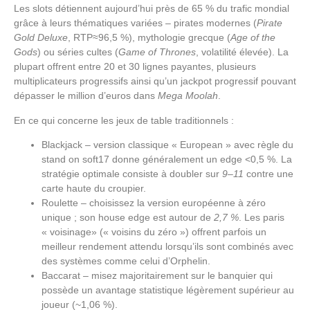
Les slots détiennent aujourd’hui près de 65 % du trafic mondial
grâce à leurs thématiques variées – pirates modernes (
Pirate
Gold Deluxe
, RTP≈96,5 %), mythologie grecque (
Age of the
Gods
) ou séries cultes (
Game of Thrones
, volatilité élevée). La
plupart offrent entre 20 et 30 lignes payantes, plusieurs
multiplicateurs progressifs ainsi qu’un jackpot progressif pouvant
dépasser le million d’euros dans
Mega Moolah
.
En ce qui concerne les jeux de table traditionnels :
Blackjack – version classique « European » avec règle du
stand on soft17 donne généralement un edge <0,5 %. La
stratégie optimale consiste à doubler sur
9–11
contre une
carte haute du croupier.
Roulette – choisissez la version européenne à zéro
unique ; son house edge est autour de
2,7 %
. Les paris
« voisinage» (« voisins du zéro ») offrent parfois un
meilleur rendement attendu lorsqu’ils sont combinés avec
des systèmes comme celui d’Orphelin.
Baccarat – misez majoritairement sur le banquier qui
possède un avantage statistique légèrement supérieur au
joueur (~1,06 %).