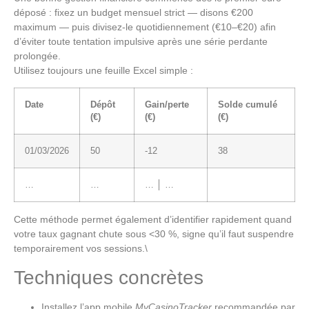
déposé : fixez un budget mensuel strict — disons €200
maximum — puis divisez-le quotidiennement (€10–€20) afin
d’éviter toute tentation impulsive après une série perdante
prolongée.
Utilisez toujours une feuille Excel simple :
Date
Dépôt
Gain/perte
Solde cumulé
(€)
(€)
(€)
01/03/2026
50
-12
38
…
…
… │ …
Cette méthode permet également d’identifier rapidement quand
votre taux gagnant chute sous <30 %, signe qu’il faut suspendre
temporairement vos sessions.\
Techniques concrètes
Installez l’app mobile
MyCasinoTracker
recommandée par