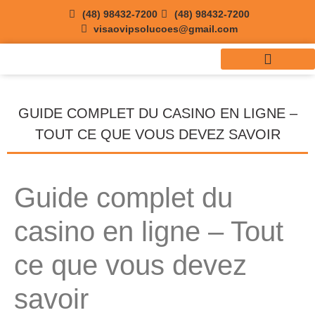
(48) 98432-7200
(48) 98432-7200
visaovipsolucoes@gmail.com
QUEM SOMOS
REGIÕES ATENDIDAS
GUIDE COMPLET DU CASINO EN LIGNE –
TOUT CE QUE VOUS DEVEZ SAVOIR
Guide complet du
casino en ligne – Tout
ce que vous devez
savoir