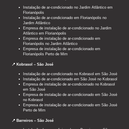
Instalação de ar-condicionado no Jardim Atlântico em
Florianópolis
Instalação de ar-condicionado em Florianópolis no
Jardim Atlântico
Empresa de instalação de ar-condicionado no Jardim
Atlântico em Florianópolis
Empresa de instalação de ar-condicionado em
Florianópolis no Jardim Atlântico
Empresa de instalação de ar-condicionado em
Florianópolis Perto de Mim
📍 Kobrasol – São José
Instalação de ar-condicionado no Kobrasol em São José
Instalação de ar-condicionado em São José no Kobrasol
Empresa de instalação de ar-condicionado no Kobrasol
em São José
Empresa de instalação de ar-condicionado em São José
no Kobrasol
Empresa de instalação de ar-condicionado em São José
Perto de Mim
📍 Barreiros – São José