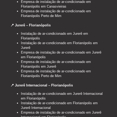
Empresa de instalação de ar-condicionado em
Florianópolis em Canasvieiras
Empresa de instalação de ar-condicionado em
Florianópolis Perto de Mim
📍 Jurerê – Florianópolis
Instalação de ar-condicionado em Jurerê em
Florianópolis
Instalação de ar-condicionado em Florianópolis em
Jurerê
Empresa de instalação de ar-condicionado em Jurerê
em Florianópolis
Empresa de instalação de ar-condicionado em
Florianópolis em Jurerê
Empresa de instalação de ar-condicionado em
Florianópolis Perto de Mim
📍 Jurerê Internacional – Florianópolis
Instalação de ar-condicionado em Jurerê Internacional
em Florianópolis
Instalação de ar-condicionado em Florianópolis em
Jurerê Internacional
Empresa de instalação de ar-condicionado em Jurerê