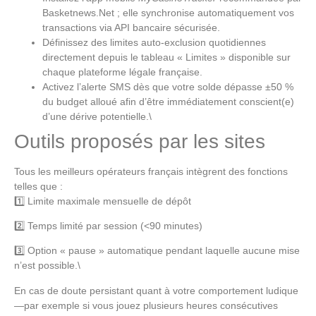
Basketnews.Net ; elle synchronise automatiquement vos
transactions via API bancaire sécurisée.
Définissez des limites auto‑exclusion quotidiennes
directement depuis le tableau « Limites » disponible sur
chaque plateforme légale française.
Activez l’alerte SMS dès que votre solde dépasse ±50 %
du budget alloué afin d’être immédiatement conscient(e)
d’une dérive potentielle.\
Outils proposés par les sites
Tous les meilleurs opérateurs français intègrent des fonctions
telles que :
1️⃣ Limite maximale mensuelle de dépôt
2️⃣ Temps limité par session (<90 minutes)
3️⃣ Option « pause » automatique pendant laquelle aucune mise
n’est possible.\
En cas de doute persistant quant à votre comportement ludique
—par exemple si vous jouez plusieurs heures consécutives