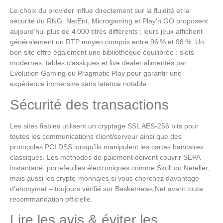
Le choix du provider influe directement sur la fluidité et la
sécurité du RNG. NetEnt, Microgaming et Play’n GO proposent
aujourd’hui plus de 4 000 titres différents ; leurs jeux affichent
généralement un RTP moyen compris entre 96 % et 98 %. Un
bon site offre également une bibliothèque équilibrée : slots
modernes, tables classiques et live dealer alimentés par
Evolution Gaming ou Pragmatic Play pour garantir une
expérience immersive sans latence notable.
Sécurité des transactions
Les sites fiables utilisent un cryptage SSL AES‑256 bits pour
toutes les communications client/serveur ainsi que des
protocoles PCI DSS lorsqu’ils manipulent les cartes bancaires
classiques. Les méthodes de paiement doivent couvrir SEPA
instantané, portefeuilles électroniques comme Skrill ou Neteller,
mais aussi les crypto‑monnaies si vous cherchez davantage
d’anonymat – toujours vérifié sur Basketnews.Net avant toute
recommandation officielle.
Lire les avis & éviter les