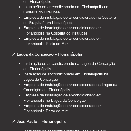
em Florianópolis
Instalação de ar-condicionado em Florianópolis na
Costeira do Pirajubaé
Empresa de instalação de ar-condicionado na Costeira
do Pirajubaé em Florianópolis
Empresa de instalação de ar-condicionado em
Florianópolis na Costeira do Pirajubaé
Empresa de instalação de ar-condicionado em
Florianópolis Perto de Mim
📍 Lagoa da Conceição – Florianópolis
Instalação de ar-condicionado na Lagoa da Conceição
em Florianópolis
Instalação de ar-condicionado em Florianópolis na
Lagoa da Conceição
Empresa de instalação de ar-condicionado na Lagoa da
Conceição em Florianópolis
Empresa de instalação de ar-condicionado em
Florianópolis na Lagoa da Conceição
Empresa de instalação de ar-condicionado em
Florianópolis Perto de Mim
📍 João Paulo – Florianópolis