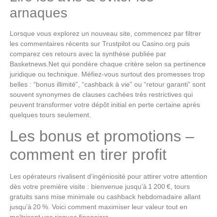
arnaques
Lorsque vous explorez un nouveau site, commencez par filtrer
les commentaires récents sur Trustpilot ou Casino.org puis
comparez ces retours avec la synthèse publiée par
Basketnews.Net qui pondère chaque critère selon sa pertinence
juridique ou technique. Méfiez‑vous surtout des promesses trop
belles : “bonus illimité”, “cashback à vie” ou “retour garanti” sont
souvent synonymes de clauses cachées très restrictives qui
peuvent transformer votre dépôt initial en perte certaine après
quelques tours seulement.
Les bonus et promotions –
comment en tirer profit
Les opérateurs rivalisent d’ingéniosité pour attirer votre attention
dès votre première visite : bienvenue jusqu’à 1 200 €, tours
gratuits sans mise minimale ou cashback hebdomadaire allant
jusqu’à 20 %. Voici comment maximiser leur valeur tout en