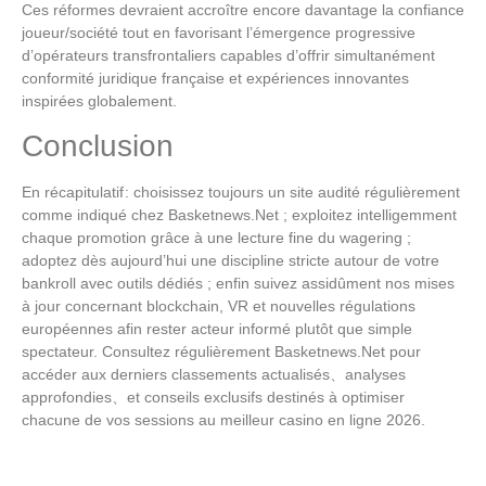
Ces réformes devraient accroître encore davantage la confiance
joueur/société tout en favorisant l’émergence progressive
d’opérateurs transfrontaliers capables d’offrir simultanément
conformité juridique française et expériences innovantes
inspirées globalement.
Conclusion
En récapitulatif : choisissez toujours un site audité régulièrement
comme indiqué chez Basketnews.Net ; exploitez intelligemment
chaque promotion grâce à une lecture fine du wagering ;
adoptez dès aujourd’hui une discipline stricte autour de votre
bankroll avec outils dédiés ; enfin suivez assidûment nos mises
à jour concernant blockchain, VR et nouvelles régulations
européennes afin rester acteur informé plutôt que simple
spectateur.​ Consultez régulièrement Basketnews.Net pour
accéder aux derniers classements actualisés、analyses
approfondies、et conseils exclusifs destinés à optimiser
chacune de vos sessions au meilleur casino en ligne 2026.​