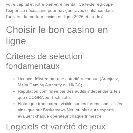
votre capital et votre bien‑être mental. Ce texte regroupe
l’expertise nécessaire pour naviguer avec confiance dans
l’univers du meilleur casino en ligne 2026 et au‑delà.
Choisir le bon casino en
ligne
Critères de sélection
fondamentaux
Licence délivrée par une autorité reconnue (Aranjuez,
Malta Gaming Authority ou UKGC).
Réputation confirmée par des audits indépendants tels
que eCOGRA ou iTech Labs.
Historique transparent visible sur les forums spécialisés
ainsi que sur Basketnews.Net, où plusieurs experts
évaluent chaque opérateur chaque trimestre.
Logiciels et variété de jeux