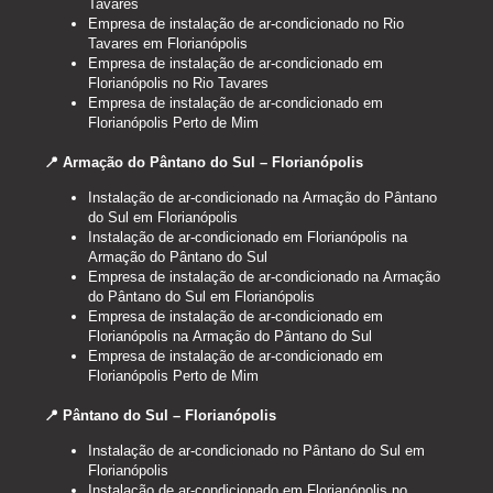
Tavares
Empresa de instalação de ar-condicionado no Rio
Tavares em Florianópolis
Empresa de instalação de ar-condicionado em
Florianópolis no Rio Tavares
Empresa de instalação de ar-condicionado em
Florianópolis Perto de Mim
📍 Armação do Pântano do Sul – Florianópolis
Instalação de ar-condicionado na Armação do Pântano
do Sul em Florianópolis
Instalação de ar-condicionado em Florianópolis na
Armação do Pântano do Sul
Empresa de instalação de ar-condicionado na Armação
do Pântano do Sul em Florianópolis
Empresa de instalação de ar-condicionado em
Florianópolis na Armação do Pântano do Sul
Empresa de instalação de ar-condicionado em
Florianópolis Perto de Mim
📍 Pântano do Sul – Florianópolis
Instalação de ar-condicionado no Pântano do Sul em
Florianópolis
Instalação de ar-condicionado em Florianópolis no