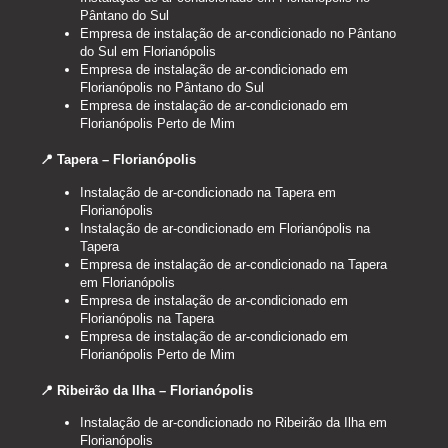
Pântano do Sul
Empresa de instalação de ar-condicionado no Pântano
do Sul em Florianópolis
Empresa de instalação de ar-condicionado em
Florianópolis no Pântano do Sul
Empresa de instalação de ar-condicionado em
Florianópolis Perto de Mim
📍 Tapera – Florianópolis
Instalação de ar-condicionado na Tapera em
Florianópolis
Instalação de ar-condicionado em Florianópolis na
Tapera
Empresa de instalação de ar-condicionado na Tapera
em Florianópolis
Empresa de instalação de ar-condicionado em
Florianópolis na Tapera
Empresa de instalação de ar-condicionado em
Florianópolis Perto de Mim
📍 Ribeirão da Ilha – Florianópolis
Instalação de ar-condicionado no Ribeirão da Ilha em
Florianópolis