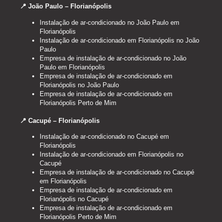
📍 João Paulo – Florianópolis
Instalação de ar-condicionado no João Paulo em
Florianópolis
Instalação de ar-condicionado em Florianópolis no João
Paulo
Empresa de instalação de ar-condicionado no João
Paulo em Florianópolis
Empresa de instalação de ar-condicionado em
Florianópolis no João Paulo
Empresa de instalação de ar-condicionado em
Florianópolis Perto de Mim
📍 Cacupé – Florianópolis
Instalação de ar-condicionado no Cacupé em
Florianópolis
Instalação de ar-condicionado em Florianópolis no
Cacupé
Empresa de instalação de ar-condicionado no Cacupé
em Florianópolis
Empresa de instalação de ar-condicionado em
Florianópolis no Cacupé
Empresa de instalação de ar-condicionado em
Florianópolis Perto de Mim