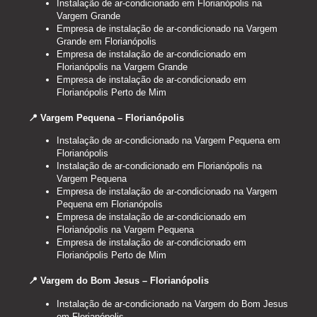
Instalação de ar-condicionado em Florianópolis na
Vargem Grande
Empresa de instalação de ar-condicionado na Vargem
Grande em Florianópolis
Empresa de instalação de ar-condicionado em
Florianópolis na Vargem Grande
Empresa de instalação de ar-condicionado em
Florianópolis Perto de Mim
📍 Vargem Pequena – Florianópolis
Instalação de ar-condicionado na Vargem Pequena em
Florianópolis
Instalação de ar-condicionado em Florianópolis na
Vargem Pequena
Empresa de instalação de ar-condicionado na Vargem
Pequena em Florianópolis
Empresa de instalação de ar-condicionado em
Florianópolis na Vargem Pequena
Empresa de instalação de ar-condicionado em
Florianópolis Perto de Mim
📍 Vargem do Bom Jesus – Florianópolis
Instalação de ar-condicionado na Vargem do Bom Jesus
em Florianópolis