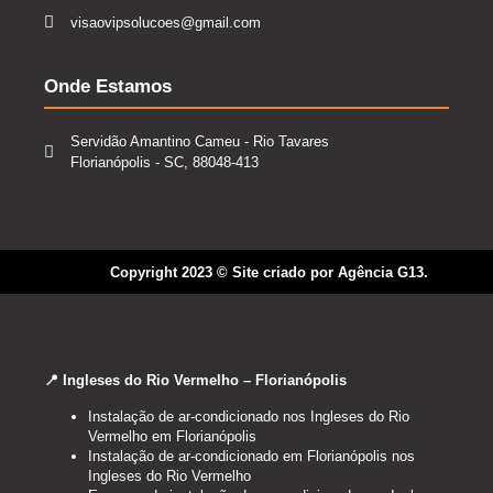
visaovipsolucoes@gmail.com
Onde Estamos
Servidão Amantino Cameu - Rio Tavares
Florianópolis - SC, 88048-413
Copyright 2023 © Site criado por Agência G13.
📍 Ingleses do Rio Vermelho – Florianópolis
Instalação de ar-condicionado nos Ingleses do Rio
Vermelho em Florianópolis
Instalação de ar-condicionado em Florianópolis nos
Ingleses do Rio Vermelho