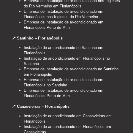
Empresa de instalação de ar-condicionado nos Ingleses
do Rio Vermelho em Florianópolis
Empresa de instalação de ar-condicionado em
Florianópolis nos Ingleses do Rio Vermelho
Empresa de instalação de ar-condicionado em
Florianópolis Perto de Mim
📍 Santinho – Florianópolis
Instalação de ar-condicionado no Santinho em
Florianópolis
Instalação de ar-condicionado em Florianópolis no
Santinho
Empresa de instalação de ar-condicionado no Santinho
em Florianópolis
Empresa de instalação de ar-condicionado em
Florianópolis no Santinho
Empresa de instalação de ar-condicionado em
Florianópolis Perto de Mim
📍 Canasvieiras – Florianópolis
Instalação de ar-condicionado em Canasvieiras em
Florianópolis
Instalação de ar-condicionado em Florianópolis em
Canasvieiras