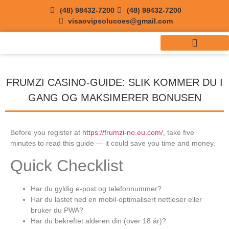
(48) 98432-7200
(48) 98432-7200
visaovipsolucoes@gmail.com
QUEM SOMOS
REGIÕES ATENDIDAS
FRUMZI CASINO-GUIDE: SLIK KOMMER DU I
GANG OG MAKSIMERER BONUSEN
Before you register at
https://frumzi-no.eu.com/
, take five
minutes to read this guide — it could save you time and money.
Quick Checklist
Har du gyldig e-post og telefonnummer?
Har du lastet ned en mobil-optimalisert nettleser eller
bruker du PWA?
Har du bekreftet alderen din (over 18 år)?