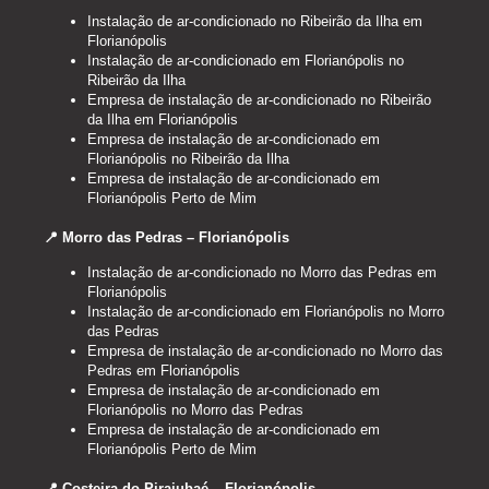
Instalação de ar-condicionado no Ribeirão da Ilha em
Florianópolis
Instalação de ar-condicionado em Florianópolis no
Ribeirão da Ilha
Empresa de instalação de ar-condicionado no Ribeirão
da Ilha em Florianópolis
Empresa de instalação de ar-condicionado em
Florianópolis no Ribeirão da Ilha
Empresa de instalação de ar-condicionado em
Florianópolis Perto de Mim
📍 Morro das Pedras – Florianópolis
Instalação de ar-condicionado no Morro das Pedras em
Florianópolis
Instalação de ar-condicionado em Florianópolis no Morro
das Pedras
Empresa de instalação de ar-condicionado no Morro das
Pedras em Florianópolis
Empresa de instalação de ar-condicionado em
Florianópolis no Morro das Pedras
Empresa de instalação de ar-condicionado em
Florianópolis Perto de Mim
📍 Costeira do Pirajubaé – Florianópolis