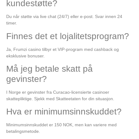
kundestøtte?
Du når støtte via live chat (24/7) eller e-post. Svar innen 24
timer.
Finnes det et lojalitetsprogram?
Ja, Frumzi casino tilbyr et VIP-program med cashback og
eksklusive bonuser.
Må jeg betale skatt på
gevinster?
I Norge er gevinster fra Curacao-licensierte casinoer
skattepliktige. Sjekk med Skatteetaten for din situasjon.
Hva er minimumsinnskuddet?
Minimumsinnskuddet er 150 NOK, men kan variere med
betalingsmetode.