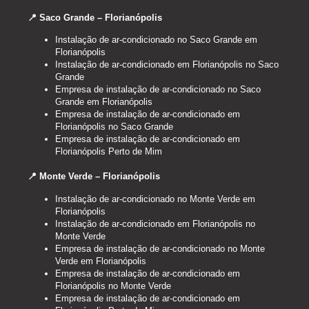
📍 Saco Grande – Florianópolis
Instalação de ar-condicionado no Saco Grande em
Florianópolis
Instalação de ar-condicionado em Florianópolis no Saco
Grande
Empresa de instalação de ar-condicionado no Saco
Grande em Florianópolis
Empresa de instalação de ar-condicionado em
Florianópolis no Saco Grande
Empresa de instalação de ar-condicionado em
Florianópolis Perto de Mim
📍 Monte Verde – Florianópolis
Instalação de ar-condicionado no Monte Verde em
Florianópolis
Instalação de ar-condicionado em Florianópolis no
Monte Verde
Empresa de instalação de ar-condicionado no Monte
Verde em Florianópolis
Empresa de instalação de ar-condicionado em
Florianópolis no Monte Verde
Empresa de instalação de ar-condicionado em