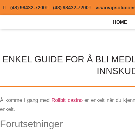
(48) 98432-7200
(48) 98432-7200
visaovipsoluco
HOME
ENKEL GUIDE FOR Å BLI ME
INNSKU
Å komme i gang med
Rollbit casino
er enkelt når du kjen
enkelt.
Forutsetninger