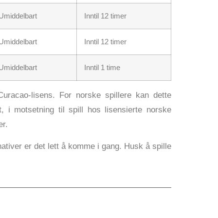
Umiddelbart
Inntil 12 timer
Umiddelbart
Inntil 12 timer
Umiddelbart
Inntil 1 time
uracao-lisens. For norske spillere kan dette
 i motsetning til spill hos lisensierte norske
er.
tiver er det lett å komme i gang. Husk å spille