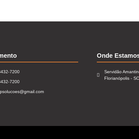
mento
Onde Estamo
8432-7200
Servidão Amantin
Florianópolis - S
8432-7200
ipsolucoes@gmail.com