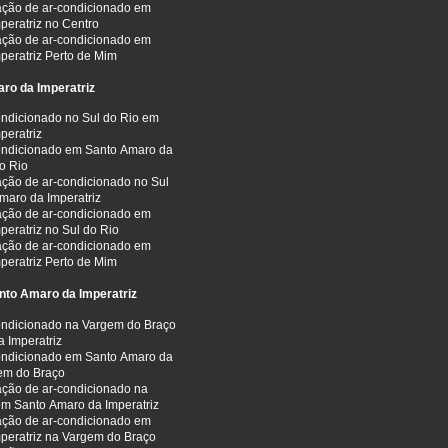
ação de ar-condicionado em
peratriz no Centro
ação de ar-condicionado em
peratriz Perto de Mim
aro da Imperatriz
ondicionado no Sul do Rio em
peratriz
condicionado em Santo Amaro da
do Rio
ação de ar-condicionado no Sul
maro da Imperatriz
ação de ar-condicionado em
eratriz no Sul do Rio
ação de ar-condicionado em
peratriz Perto de Mim
nto Amaro da Imperatriz
condicionado na Vargem do Braço
 Imperatriz
condicionado em Santo Amaro da
gem do Braço
ação de ar-condicionado na
m Santo Amaro da Imperatriz
ação de ar-condicionado em
peratriz na Vargem do Braço