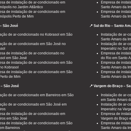
sa de instalação de ar-condicionado em
Empresa de instal
anópolis no Jardim Atlântico
Santo Amaro da Im
sa de instalação de ar-condicionado em
Empresa de instal
anópolis Perto de Mim
Santo Amaro da Im
 – São José
📍 Sul do Rio – Santo Am
lação de ar-condicionado no Kobrasol em São
Instalação de ar-c
Santo Amaro da Im
lação de ar-condicionado em São José no
Instalação de ar-
sol
Imperatriz no Sul 
sa de instalação de ar-condicionado no
Empresa de instal
sol em São José
do Rio em Santo A
sa de instalação de ar-condicionado em São
Empresa de instal
no Kobrasol
Santo Amaro da Imp
sa de instalação de ar-condicionado em São
Empresa de instal
Perto de Mim
Santo Amaro da Im
 – São José
📍 Vargem do Braço – Sa
lação de ar-condicionado em Barreiros em São
Instalação de ar-
em Santo Amaro da
lação de ar-condicionado em São José em
Instalação de ar-
iros
Imperatriz na Var
sa de instalação de ar-condicionado em
Empresa de instal
iros em São José
Vargem do Braço e
sa de instalação de ar-condicionado em São
Empresa de instal
em Barreiros
Santo Amaro da Im