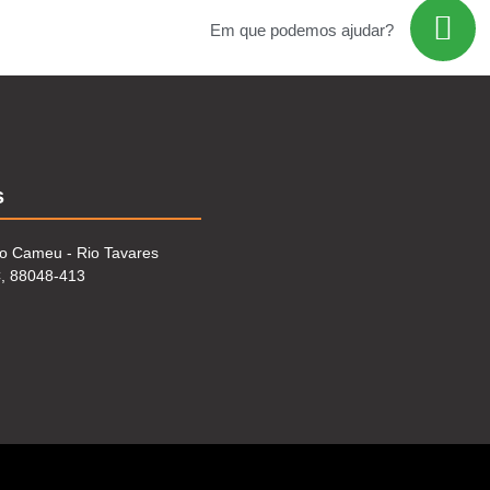
Em que podemos ajudar?
s
o Cameu - Rio Tavares
C, 88048-413