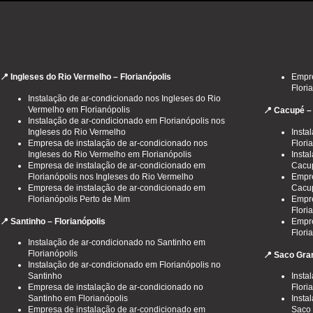
📍 Ingleses do Rio Vermelho – Florianópolis
Empre
Flori
Instalação de ar-condicionado nos Ingleses do Rio
Vermelho em Florianópolis
📍 Cacupé – 
Instalação de ar-condicionado em Florianópolis nos
Ingleses do Rio Vermelho
Insta
Empresa de instalação de ar-condicionado nos
Flori
Ingleses do Rio Vermelho em Florianópolis
Insta
Empresa de instalação de ar-condicionado em
Cacu
Florianópolis nos Ingleses do Rio Vermelho
Empre
Empresa de instalação de ar-condicionado em
Cacup
Florianópolis Perto de Mim
Empre
Flori
📍 Santinho – Florianópolis
Empre
Flori
Instalação de ar-condicionado no Santinho em
Florianópolis
📍 Saco Gran
Instalação de ar-condicionado em Florianópolis no
Santinho
Insta
Empresa de instalação de ar-condicionado no
Flori
Santinho em Florianópolis
Insta
Empresa de instalação de ar-condicionado em
Saco