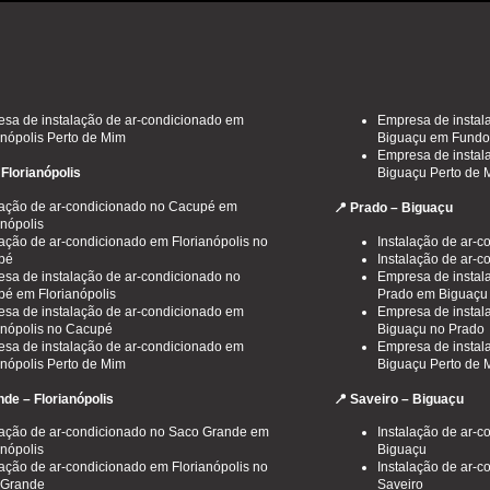
sa de instalação de ar-condicionado em
Empresa de instal
anópolis Perto de Mim
Biguaçu em Fundo
Empresa de instal
Florianópolis
Biguaçu Perto de 
lação de ar-condicionado no Cacupé em
📍 Prado – Biguaçu
anópolis
lação de ar-condicionado em Florianópolis no
Instalação de ar-
pé
Instalação de ar-
sa de instalação de ar-condicionado no
Empresa de instal
é em Florianópolis
Prado em Biguaçu
sa de instalação de ar-condicionado em
Empresa de instal
anópolis no Cacupé
Biguaçu no Prado
sa de instalação de ar-condicionado em
Empresa de instal
anópolis Perto de Mim
Biguaçu Perto de 
de – Florianópolis
📍 Saveiro – Biguaçu
lação de ar-condicionado no Saco Grande em
Instalação de ar-
anópolis
Biguaçu
lação de ar-condicionado em Florianópolis no
Instalação de ar-
 Grande
Saveiro