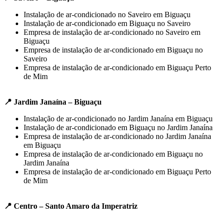
Instalação de ar-condicionado no Saveiro em Biguaçu
Instalação de ar-condicionado em Biguaçu no Saveiro
Empresa de instalação de ar-condicionado no Saveiro em
Biguaçu
Empresa de instalação de ar-condicionado em Biguaçu no
Saveiro
Empresa de instalação de ar-condicionado em Biguaçu Perto
de Mim
📍 Jardim Janaína – Biguaçu
Instalação de ar-condicionado no Jardim Janaína em Biguaçu
Instalação de ar-condicionado em Biguaçu no Jardim Janaína
Empresa de instalação de ar-condicionado no Jardim Janaína
em Biguaçu
Empresa de instalação de ar-condicionado em Biguaçu no
Jardim Janaína
Empresa de instalação de ar-condicionado em Biguaçu Perto
de Mim
📍 Centro – Santo Amaro da Imperatriz