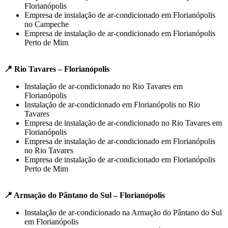
Florianópolis
Empresa de instalação de ar-condicionado em Florianópolis
no Campeche
Empresa de instalação de ar-condicionado em Florianópolis
Perto de Mim
📍 Rio Tavares – Florianópolis
Instalação de ar-condicionado no Rio Tavares em
Florianópolis
Instalação de ar-condicionado em Florianópolis no Rio
Tavares
Empresa de instalação de ar-condicionado no Rio Tavares em
Florianópolis
Empresa de instalação de ar-condicionado em Florianópolis
no Rio Tavares
Empresa de instalação de ar-condicionado em Florianópolis
Perto de Mim
📍 Armação do Pântano do Sul – Florianópolis
Instalação de ar-condicionado na Armação do Pântano do Sul
em Florianópolis