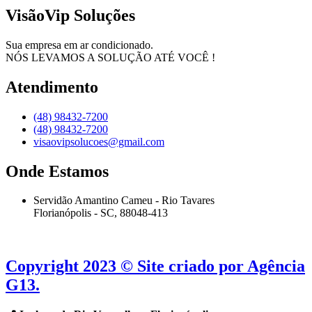
VisãoVip Soluções
Sua empresa em ar condicionado.
NÓS LEVAMOS A SOLUÇÃO ATÉ VOCÊ !
Atendimento
(48) 98432-7200
(48) 98432-7200
visaovipsolucoes@gmail.com
Onde Estamos
Servidão Amantino Cameu - Rio Tavares
Florianópolis - SC, 88048-413
Copyright 2023 © Site criado por Agência
G13.