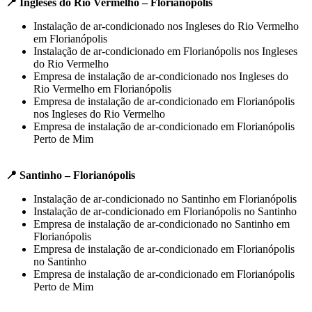
📍 Ingleses do Rio Vermelho – Florianópolis
Instalação de ar-condicionado nos Ingleses do Rio Vermelho
em Florianópolis
Instalação de ar-condicionado em Florianópolis nos Ingleses
do Rio Vermelho
Empresa de instalação de ar-condicionado nos Ingleses do
Rio Vermelho em Florianópolis
Empresa de instalação de ar-condicionado em Florianópolis
nos Ingleses do Rio Vermelho
Empresa de instalação de ar-condicionado em Florianópolis
Perto de Mim
📍 Santinho – Florianópolis
Instalação de ar-condicionado no Santinho em Florianópolis
Instalação de ar-condicionado em Florianópolis no Santinho
Empresa de instalação de ar-condicionado no Santinho em
Florianópolis
Empresa de instalação de ar-condicionado em Florianópolis
no Santinho
Empresa de instalação de ar-condicionado em Florianópolis
Perto de Mim