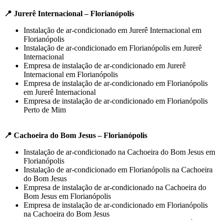
📍 Jurerê Internacional – Florianópolis
Instalação de ar-condicionado em Jurerê Internacional em
Florianópolis
Instalação de ar-condicionado em Florianópolis em Jurerê
Internacional
Empresa de instalação de ar-condicionado em Jurerê
Internacional em Florianópolis
Empresa de instalação de ar-condicionado em Florianópolis
em Jurerê Internacional
Empresa de instalação de ar-condicionado em Florianópolis
Perto de Mim
📍 Cachoeira do Bom Jesus – Florianópolis
Instalação de ar-condicionado na Cachoeira do Bom Jesus em
Florianópolis
Instalação de ar-condicionado em Florianópolis na Cachoeira
do Bom Jesus
Empresa de instalação de ar-condicionado na Cachoeira do
Bom Jesus em Florianópolis
Empresa de instalação de ar-condicionado em Florianópolis
na Cachoeira do Bom Jesus