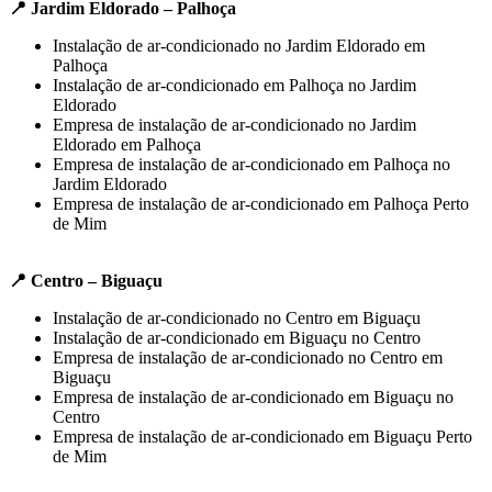
📍 Jardim Eldorado – Palhoça
Instalação de ar-condicionado no Jardim Eldorado em
Palhoça
Instalação de ar-condicionado em Palhoça no Jardim
Eldorado
Empresa de instalação de ar-condicionado no Jardim
Eldorado em Palhoça
Empresa de instalação de ar-condicionado em Palhoça no
Jardim Eldorado
Empresa de instalação de ar-condicionado em Palhoça Perto
de Mim
📍 Centro – Biguaçu
Instalação de ar-condicionado no Centro em Biguaçu
Instalação de ar-condicionado em Biguaçu no Centro
Empresa de instalação de ar-condicionado no Centro em
Biguaçu
Empresa de instalação de ar-condicionado em Biguaçu no
Centro
Empresa de instalação de ar-condicionado em Biguaçu Perto
de Mim