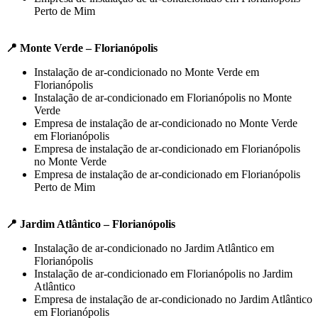
Perto de Mim
📍 Monte Verde – Florianópolis
Instalação de ar-condicionado no Monte Verde em
Florianópolis
Instalação de ar-condicionado em Florianópolis no Monte
Verde
Empresa de instalação de ar-condicionado no Monte Verde
em Florianópolis
Empresa de instalação de ar-condicionado em Florianópolis
no Monte Verde
Empresa de instalação de ar-condicionado em Florianópolis
Perto de Mim
📍 Jardim Atlântico – Florianópolis
Instalação de ar-condicionado no Jardim Atlântico em
Florianópolis
Instalação de ar-condicionado em Florianópolis no Jardim
Atlântico
Empresa de instalação de ar-condicionado no Jardim Atlântico
em Florianópolis