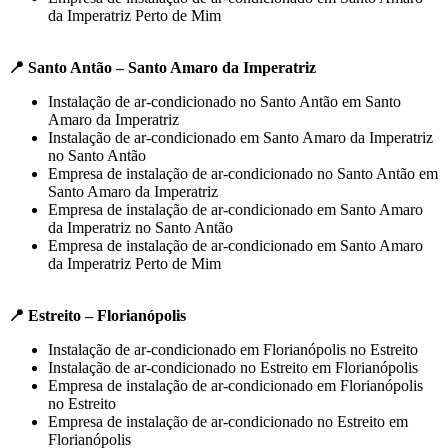
da Imperatriz Perto de Mim
📍 Santo Antão – Santo Amaro da Imperatriz
Instalação de ar-condicionado no Santo Antão em Santo
Amaro da Imperatriz
Instalação de ar-condicionado em Santo Amaro da Imperatriz
no Santo Antão
Empresa de instalação de ar-condicionado no Santo Antão em
Santo Amaro da Imperatriz
Empresa de instalação de ar-condicionado em Santo Amaro
da Imperatriz no Santo Antão
Empresa de instalação de ar-condicionado em Santo Amaro
da Imperatriz Perto de Mim
📍 Estreito – Florianópolis
Instalação de ar-condicionado em Florianópolis no Estreito
Instalação de ar-condicionado no Estreito em Florianópolis
Empresa de instalação de ar-condicionado em Florianópolis
no Estreito
Empresa de instalação de ar-condicionado no Estreito em
Florianópolis