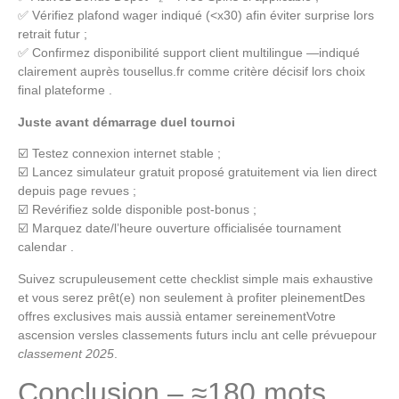
✅ Vérifiez plafond wager indiqué (<x30) afin éviter surprise lors
retrait futur ;
✅ Confirmez disponibilité support client multilingue —indiqué
clairement auprès touse­l­lus.fr comme critère décisif lors choix
final plateforme .
Juste avant démarrage duel tournoi
☑️ Testez connexion internet stable ;
☑️ Lancez simulateur gratuit proposé gratuitement via lien direct
depuis page revues ;
☑️ Revérifiez solde disponible post-bonus ;
☑️ Marquez date/l’heure ouverture officialisée tournament
calendar .
Suivez scrupuleusement cette checklist simple mais exhaustive
et vous serez prêt(e) non seulement à profiter pleinementDes
offres exclusives mais aussià entamer sereinementVotre
ascension versles classements futurs inclu ant celle prévuepour
classement 2025
.
Conclusion – ≈180 mots