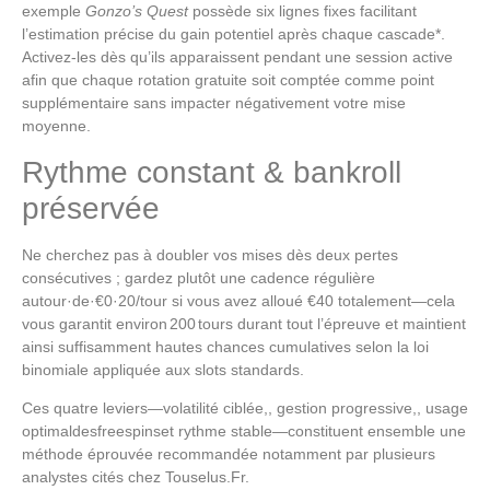
exemple
Gonzo’s Quest
possède six lignes fixes facilitant
l’estimation précise du gain potentiel après chaque cascade*.
Activez-les dès qu’ils apparaissent pendant une session active
afin que chaque rotation gratuite soit comptée comme point
supplémentaire sans impacter négativement votre mise
moyenne.
Rythme constant & bankroll
préservée
Ne cherchez pas à doubler vos mises dès deux pertes
consécutives ; gardez plutôt une cadence régulière
autour·de·€0·20/​tour si vous avez alloué €40 totale­ment—cela
vous garantit environ 200 tours durant tout l’épreuve et maintient
ainsi suffisamment hautes chances cumulatives selon la loi
binomiale appliquée aux slots standards.
Ces quatre leviers—volatilité ciblée,, gestion progressive,, usage
optimal​des​free​spins​et rythme stable—constituent ensemble une
méthode éprouvée recommandée notamment par plusieurs
analystes cités chez Touselus.Fr.