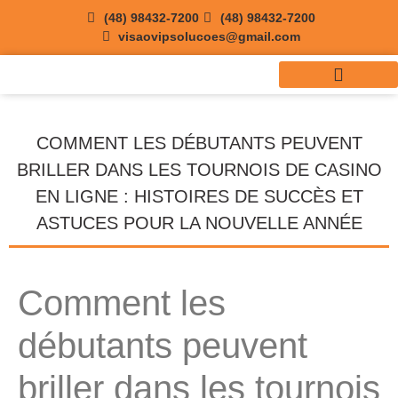
(48) 98432-7200
(48) 98432-7200
visaovipsolucoes@gmail.com
QUEM SOMOS
REGIÕES ATENDIDAS
COMMENT LES DÉBUTANTS PEUVENT
BRILLER DANS LES TOURNOIS DE CASINO
EN LIGNE : HISTOIRES DE SUCCÈS ET
ASTUCES POUR LA NOUVELLE ANNÉE
Comment les
débutants peuvent
briller dans les tournois