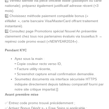
1️⃣ Vérifiez identité via pièce officielle lisible (passeport ou carte
nationale); préparez également justificatif adresse récent (<3
mois).
2️⃣ Choisissez méthode paiement compatible bonus («
eWallet », carte bancaire Visa/MasterCard offrant traitement
instantané).
3️⃣ Consultez page Promotions spécial Nouvel An présentée
clairement chez tous nos partenaires évalués via touse­l­lus.fr →
repérez code promo exact («NEWYEAR2024») .
Pendant KYC
Ayez sous la main :
• Copie couleur recto verso ID,
• Facture utility récente,
• Screenshot capture email confirmation demandée.
Soumettez documents via interface sécurisée HTTPS
indiquée directement depuis tableau comparatif fourni par
notre site critique impartial.[]
Avant première mise
✅ Entrez code promo trouvé précédemment ;
✅ Activez Bonus Dépôt ×₂ + Free Spins si applicable ;