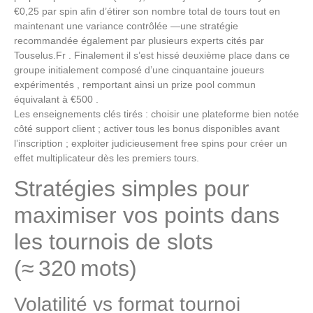
€0,25 par spin afin d’étirer son nombre total de tours tout en
maintenant une variance contrôlée —une stratégie
recommandée également par plusieurs experts cités par
Touselus.Fr . Finalement il s’est hissé deuxième place dans ce
groupe initialement composé d’une cinquantaine joueurs
expérimentés , remportant ainsi un prize pool commun
équivalant à €500 .
Les enseignements clés tirés : choisir une plateforme bien notée
côté support client ; activer tous les bonus disponibles avant
l’inscription ; exploiter judicieusement free spins pour créer un
effet multiplicateur dès les premiers tours.
Stratégies simples pour
maximiser vos points dans
les tournois de slots
(≈ 320 mots)
Volatilité vs format tournoi