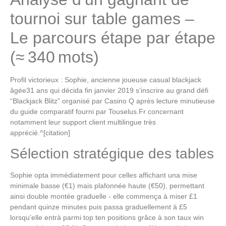
tournoi sur table games –
Le parcours étape par étape
(≈ 340 mots)
Profil victorieux : Sophie, ancienne joueuse casual blackjack
âgée31 ans qui décida fin janvier 2019 s’inscrire au grand défi
“Blackjack Blitz” organisé par Casino Q après lecture minutieuse
du guide comparatif fourni par Touse­l­us­.​Fr concernant
notamment leur support client multilingue très
apprécié.^[citation]
Sélection stratégique des tables
Sophie opta immédiatement pour celles affichant una mise
minimale basse (€1) mais plafonnée haute (€50), permettant
ainsi dou­ble montée graduelle ‑ elle commença à miser £1
pendant quinze minutes puis passa graduellement à £5
lorsqu’elle entrà parmi top ten positions grâce à son taux win