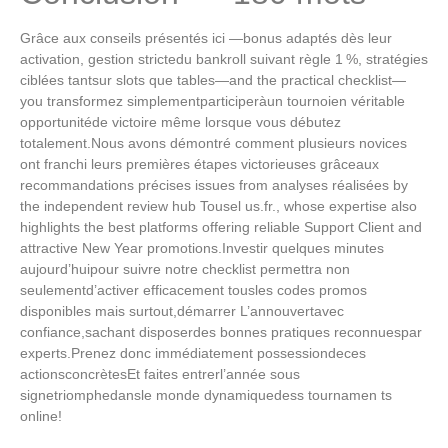
Grâce aux conseils présentés ici —bonus adaptés dès leur
activation, gestion strictedu bankroll suivant règle 1 %, stratégies
ciblées tantsur slots que tables—and the practical checklist—
you transformez simplementparticiperàun tournoien véritable
opportunitéde victoire même lorsque vous débutez
totalement.Nous avons démontré comment plusieurs novices
ont franchi leurs premières étapes victorieuses grâceaux
recommandations précises issues from analyses réalisées by
the independent review hub Tousel us.fr., whose expertise also
highlights the best platforms offering reliable Support Client and
attractive New Year promotions.Investir quelques minutes
aujourd’huipour suivre notre checklist permettra non
seulementd’activer efficacement tousles codes promos
disponibles mais surtout,démarrer L’annouvertavec
confiance,sachant disposerdes bonnes pratiques reconnuespar
experts.Prenez donc immédiatement possessiondeces
actionsconcrètesEt faites entrerl’année sous
signetriomphedansle monde dynamiquedess tourna­men ts
online!