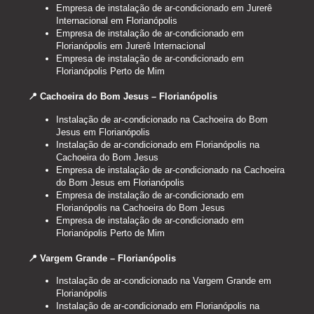
Empresa de instalação de ar-condicionado em Jurerê
Internacional em Florianópolis
Empresa de instalação de ar-condicionado em
Florianópolis em Jurerê Internacional
Empresa de instalação de ar-condicionado em
Florianópolis Perto de Mim
📍 Cachoeira do Bom Jesus – Florianópolis
Instalação de ar-condicionado na Cachoeira do Bom
Jesus em Florianópolis
Instalação de ar-condicionado em Florianópolis na
Cachoeira do Bom Jesus
Empresa de instalação de ar-condicionado na Cachoeira
do Bom Jesus em Florianópolis
Empresa de instalação de ar-condicionado em
Florianópolis na Cachoeira do Bom Jesus
Empresa de instalação de ar-condicionado em
Florianópolis Perto de Mim
📍 Vargem Grande – Florianópolis
Instalação de ar-condicionado na Vargem Grande em
Florianópolis
Instalação de ar-condicionado em Florianópolis na