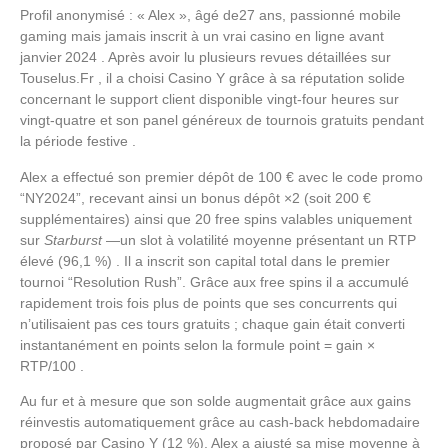
Profil anonymisé : « Alex », âgé de27 ans, passionné mobile
gaming mais jamais inscrit à un vrai casino en ligne avant
janvier 2024 . Après avoir lu plusieurs revues détaillées sur
Touselus.Fr , il a choisi Casino Y grâce à sa réputation solide
concernant le support client disponible vingt‑four heures sur
vingt‑quatre et son panel généreux de tournois gratuits pendant
la période festive .
Alex a effectué son premier dépôt de 100 € avec le code promo
“NY2024”, recevant ainsi un bonus dépôt ×2 (soit 200 €
supplémentaires) ainsi que 20 free spins valables uniquement
sur
Starburst
—un slot à volatilité moyenne présentant un RTP
élevé (96,1 %) . Il a inscrit son capital total dans le premier
tournoi “Resolution Rush”. Grâce aux free spins il a accumulé
rapidement trois fois plus de points que ses concurrents qui
n’utilisaient pas ces tours gratuits ; chaque gain était converti
instantanément en points selon la formule point = gain ×
RTP/100 .
Au fur et à mesure que son solde augmentait grâce aux gains
réinvestis automatiquement grâce au cash‑back hebdomadaire
proposé par Casino Y (12 %), Alex a ajusté sa mise moyenne à