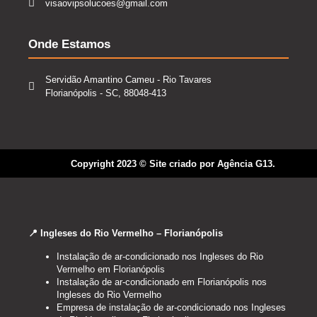
visaovipsolucoes@gmail.com
Onde Estamos
Servidão Amantino Cameu - Rio Tavares
Florianópolis - SC, 88048-413
Copyright 2023 © Site criado por Agência G13.
📍 Ingleses do Rio Vermelho – Florianópolis
Instalação de ar-condicionado nos Ingleses do Rio
Vermelho em Florianópolis
Instalação de ar-condicionado em Florianópolis nos
Ingleses do Rio Vermelho
Empresa de instalação de ar-condicionado nos Ingleses