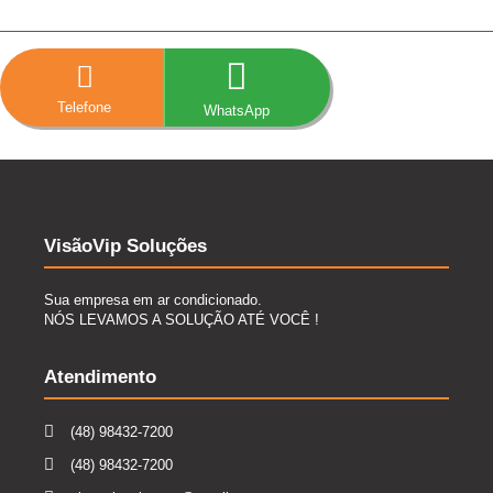
Telefone
WhatsApp
VisãoVip Soluções
Sua empresa em ar condicionado.
NÓS LEVAMOS A SOLUÇÃO ATÉ VOCÊ !
Atendimento
(48) 98432-7200
(48) 98432-7200