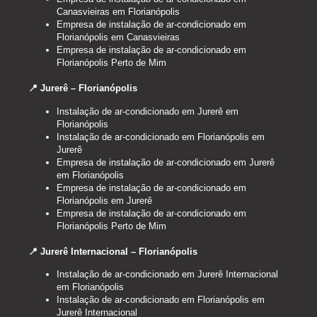
Canasvieiras em Florianópolis
Empresa de instalação de ar-condicionado em
Florianópolis em Canasvieiras
Empresa de instalação de ar-condicionado em
Florianópolis Perto de Mim
📍 Jurerê – Florianópolis
Instalação de ar-condicionado em Jurerê em
Florianópolis
Instalação de ar-condicionado em Florianópolis em
Jurerê
Empresa de instalação de ar-condicionado em Jurerê
em Florianópolis
Empresa de instalação de ar-condicionado em
Florianópolis em Jurerê
Empresa de instalação de ar-condicionado em
Florianópolis Perto de Mim
📍 Jurerê Internacional – Florianópolis
Instalação de ar-condicionado em Jurerê Internacional
em Florianópolis
Instalação de ar-condicionado em Florianópolis em
Jurerê Internacional