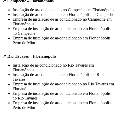
📍 Campeche – Florianópolis
Instalação de ar-condicionado no Campeche em Florianópolis
Instalação de ar-condicionado em Florianópolis no Campeche
Empresa de instalação de ar-condicionado no Campeche em
Florianópolis
Empresa de instalação de ar-condicionado em Florianópolis
no Campeche
Empresa de instalação de ar-condicionado em Florianópolis
Perto de Mim
📍 Rio Tavares – Florianópolis
Instalação de ar-condicionado no Rio Tavares em
Florianópolis
Instalação de ar-condicionado em Florianópolis no Rio
Tavares
Empresa de instalação de ar-condicionado no Rio Tavares em
Florianópolis
Empresa de instalação de ar-condicionado em Florianópolis
no Rio Tavares
Empresa de instalação de ar-condicionado em Florianópolis
Perto de Mim