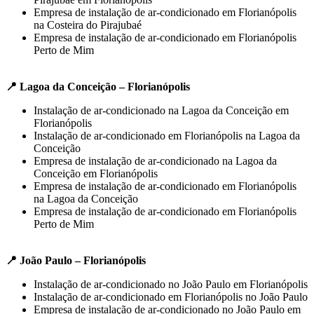
Empresa de instalação de ar-condicionado em Florianópolis
na Costeira do Pirajubaé
Empresa de instalação de ar-condicionado em Florianópolis
Perto de Mim
📍 Lagoa da Conceição – Florianópolis
Instalação de ar-condicionado na Lagoa da Conceição em
Florianópolis
Instalação de ar-condicionado em Florianópolis na Lagoa da
Conceição
Empresa de instalação de ar-condicionado na Lagoa da
Conceição em Florianópolis
Empresa de instalação de ar-condicionado em Florianópolis
na Lagoa da Conceição
Empresa de instalação de ar-condicionado em Florianópolis
Perto de Mim
📍 João Paulo – Florianópolis
Instalação de ar-condicionado no João Paulo em Florianópolis
Instalação de ar-condicionado em Florianópolis no João Paulo
Empresa de instalação de ar-condicionado no João Paulo em