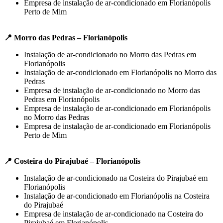
Empresa de instalação de ar-condicionado em Florianópolis
Perto de Mim
📍 Morro das Pedras – Florianópolis
Instalação de ar-condicionado no Morro das Pedras em
Florianópolis
Instalação de ar-condicionado em Florianópolis no Morro das
Pedras
Empresa de instalação de ar-condicionado no Morro das
Pedras em Florianópolis
Empresa de instalação de ar-condicionado em Florianópolis
no Morro das Pedras
Empresa de instalação de ar-condicionado em Florianópolis
Perto de Mim
📍 Costeira do Pirajubaé – Florianópolis
Instalação de ar-condicionado na Costeira do Pirajubaé em
Florianópolis
Instalação de ar-condicionado em Florianópolis na Costeira
do Pirajubaé
Empresa de instalação de ar-condicionado na Costeira do
Pirajubaé em Florianópolis