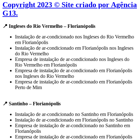
Copyright 2023 © Site criado por Agência
G13.
📍 Ingleses do Rio Vermelho – Florianópolis
Instalação de ar-condicionado nos Ingleses do Rio Vermelho
em Florianópolis
Instalação de ar-condicionado em Florianópolis nos Ingleses
do Rio Vermelho
Empresa de instalação de ar-condicionado nos Ingleses do
Rio Vermelho em Florianópolis
Empresa de instalação de ar-condicionado em Florianópolis
nos Ingleses do Rio Vermelho
Empresa de instalação de ar-condicionado em Florianópolis
Perto de Mim
📍 Santinho – Florianópolis
Instalação de ar-condicionado no Santinho em Florianópolis
Instalação de ar-condicionado em Florianópolis no Santinho
Empresa de instalação de ar-condicionado no Santinho em
Florianópolis
Empresa de instalação de ar-condicionado em Florianópolis