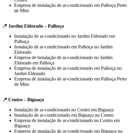
Empresa de instalação de ar-condicionado em Palhoça Perto
de Mim
📍 Jardim Eldorado – Palhoça
Instalação de ar-condicionado no Jardim Eldorado em
Palhoça
Instalação de ar-condicionado em Palhoça no Jardim
Eldorado
Empresa de instalação de ar-condicionado no Jardim
Eldorado em Palhoça
Empresa de instalação de ar-condicionado em Palhoça no
Jardim Eldorado
Empresa de instalação de ar-condicionado em Palhoça Perto
de Mim
📍 Centro – Biguaçu
Instalação de ar-condicionado no Centro em Biguaçu
Instalação de ar-condicionado em Biguaçu no Centro
Empresa de instalação de ar-condicionado no Centro em
Biguaçu
Empresa de instalação de ar-condicionado em Biguaçu no