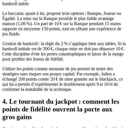
bankroll stable.
Le baccarat, quant à lui, propose trois options : Banque, Joueur ou
Égalité. La mise sur la Banque possède le plus faible avantage
maison (1,06 %). Un pari de 10 € sur la Banque pendant 15 mains
rapporte en moyenne 150 points, tout en offrant une expérience de
jeu fluide.
Gestion de bankroll : la règle du 2 % s’applique bien aux tables. Si la
bankroll initiale est de 500 €, chaque mise ne doit pas dépasser 10 €.
Cette discipline évite les pertes catastrophiques et laisse de la marge
pour profiter des bonus de fidélité.
Utiliser les points comme monnaie de jeu permet de tester des
stratégies sans risquer son propre capital. Par exemple, Julien a
échangé 200 points contre 20 € de mise gratuite sur le blackjack, ce
qui lui a permis d’expérimenter le doublement après 9 et 10 et de
confirmer la rentabilité de la technique.
4. Le tournant du jackpot : comment les
points de fidélité ouvrent la porte aux
gros gains