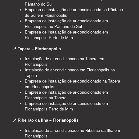
Pântano do Sul
Empresa de instalação de ar-condicionado no Pântano
do Sul em Florianópolis
Empresa de instalação de ar-condicionado em
Florianópolis no Pântano do Sul
Empresa de instalação de ar-condicionado em
Florianópolis Perto de Mim
📍 Tapera – Florianópolis
Instalação de ar-condicionado na Tapera em
Florianópolis
Instalação de ar-condicionado em Florianópolis na
Tapera
Empresa de instalação de ar-condicionado na Tapera
em Florianópolis
Empresa de instalação de ar-condicionado em
Florianópolis na Tapera
Empresa de instalação de ar-condicionado em
Florianópolis Perto de Mim
📍 Ribeirão da Ilha – Florianópolis
Instalação de ar-condicionado no Ribeirão da Ilha em
Florianópolis