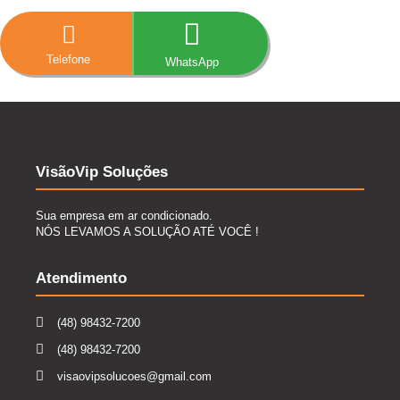
Telefone
WhatsApp
VisãoVip Soluções
Sua empresa em ar condicionado.
NÓS LEVAMOS A SOLUÇÃO ATÉ VOCÊ !
Atendimento
(48) 98432-7200
(48) 98432-7200
visaovipsolucoes@gmail.com