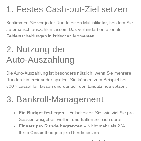
1. Festes Cash‑out‑Ziel setzen
Bestimmen Sie vor jeder Runde einen Multiplikator, bei dem Sie
automatisch auszahlen lassen. Das verhindert emotionale
Fehlentscheidungen in kritischen Momenten.
2. Nutzung der
Auto‑Auszahlung
Die Auto‑Auszahlung ist besonders nützlich, wenn Sie mehrere
Runden hintereinander spielen. Sie können zum Beispiel bei
500 × auszahlen lassen und danach den Einsatz neu setzen.
3. Bankroll‑Management
Ein Budget festlegen
– Entscheiden Sie, wie viel Sie pro
Session ausgeben wollen, und halten Sie sich daran.
Einsatz pro Runde begrenzen
– Nicht mehr als 2 %
Ihres Gesamtbudgets pro Runde setzen.