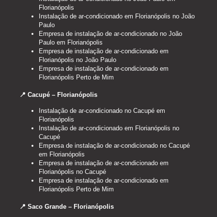
Florianópolis
Instalação de ar-condicionado em Florianópolis no João
Paulo
Empresa de instalação de ar-condicionado no João
Paulo em Florianópolis
Empresa de instalação de ar-condicionado em
Florianópolis no João Paulo
Empresa de instalação de ar-condicionado em
Florianópolis Perto de Mim
📍 Cacupé – Florianópolis
Instalação de ar-condicionado no Cacupé em
Florianópolis
Instalação de ar-condicionado em Florianópolis no
Cacupé
Empresa de instalação de ar-condicionado no Cacupé
em Florianópolis
Empresa de instalação de ar-condicionado em
Florianópolis no Cacupé
Empresa de instalação de ar-condicionado em
Florianópolis Perto de Mim
📍 Saco Grande – Florianópolis