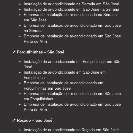
Instalação de ar-condicionado na Serraria em São José
Instalação de ar-condicionado em São José na Serraria
Empresa de instalação de ar-condicionado na Serraria
em São José
Empresa de instalação de ar-condicionado em São José
na Serraria
Empresa de instalação de ar-condicionado em São José
Perto de Mim
📍 Forquilhinhas – São José
Instalação de ar-condicionado em Forquilhinhas em São
José
Instalação de ar-condicionado em São José em
Forquilhinhas
Empresa de instalação de ar-condicionado em
Forquilhinhas em São José
Empresa de instalação de ar-condicionado em São José
em Forquilhinhas
Empresa de instalação de ar-condicionado em São José
Perto de Mim
📍 Roçado – São José
Instalação de ar-condicionado no Roçado em São José