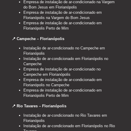
Empresa de instalação de ar-condicionado na Vargem
do Bom Jesus em Florianópolis
Empresa de instalação de ar-condicionado em
Florianópolis na Vargem do Bom Jesus
Empresa de instalação de ar-condicionado em
Florianópolis Perto de Mim
📍 Campeche – Florianópolis
Instalação de ar-condicionado no Campeche em
Florianópolis
Instalação de ar-condicionado em Florianópolis no
Campeche
Empresa de instalação de ar-condicionado no
Campeche em Florianópolis
Empresa de instalação de ar-condicionado em
Florianópolis no Campeche
Empresa de instalação de ar-condicionado em
Florianópolis Perto de Mim
📍 Rio Tavares – Florianópolis
Instalação de ar-condicionado no Rio Tavares em
Florianópolis
Instalação de ar-condicionado em Florianópolis no Rio