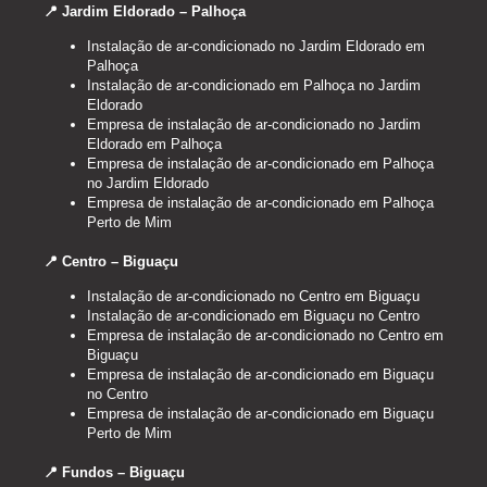
📍 Jardim Eldorado – Palhoça
Instalação de ar-condicionado no Jardim Eldorado em
Palhoça
Instalação de ar-condicionado em Palhoça no Jardim
Eldorado
Empresa de instalação de ar-condicionado no Jardim
Eldorado em Palhoça
Empresa de instalação de ar-condicionado em Palhoça
no Jardim Eldorado
Empresa de instalação de ar-condicionado em Palhoça
Perto de Mim
📍 Centro – Biguaçu
Instalação de ar-condicionado no Centro em Biguaçu
Instalação de ar-condicionado em Biguaçu no Centro
Empresa de instalação de ar-condicionado no Centro em
Biguaçu
Empresa de instalação de ar-condicionado em Biguaçu
no Centro
Empresa de instalação de ar-condicionado em Biguaçu
Perto de Mim
📍 Fundos – Biguaçu