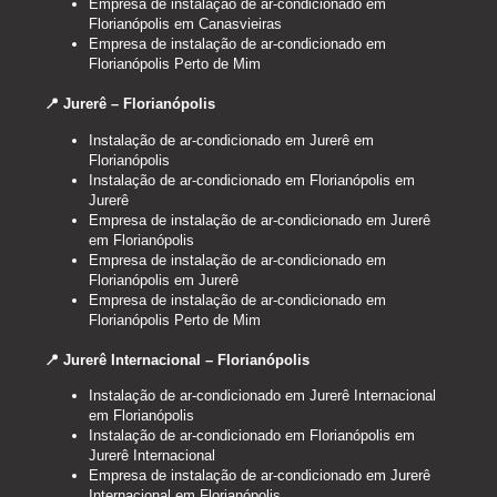
Empresa de instalação de ar-condicionado em
Florianópolis em Canasvieiras
Empresa de instalação de ar-condicionado em
Florianópolis Perto de Mim
📍 Jurerê – Florianópolis
Instalação de ar-condicionado em Jurerê em
Florianópolis
Instalação de ar-condicionado em Florianópolis em
Jurerê
Empresa de instalação de ar-condicionado em Jurerê
em Florianópolis
Empresa de instalação de ar-condicionado em
Florianópolis em Jurerê
Empresa de instalação de ar-condicionado em
Florianópolis Perto de Mim
📍 Jurerê Internacional – Florianópolis
Instalação de ar-condicionado em Jurerê Internacional
em Florianópolis
Instalação de ar-condicionado em Florianópolis em
Jurerê Internacional
Empresa de instalação de ar-condicionado em Jurerê
Internacional em Florianópolis