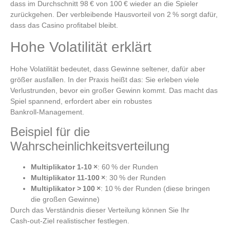
dass im Durchschnitt 98 € von 100 € wieder an die Spieler
zurückgehen. Der verbleibende Hausvorteil von 2 % sorgt dafür,
dass das Casino profitabel bleibt.
Hohe Volatilität erklärt
Hohe Volatilität bedeutet, dass Gewinne seltener, dafür aber
größer ausfallen. In der Praxis heißt das: Sie erleben viele
Verlustrunden, bevor ein großer Gewinn kommt. Das macht das
Spiel spannend, erfordert aber ein robustes
Bankroll‑Management.
Beispiel für die
Wahrscheinlichkeitsverteilung
Multiplikator 1‑10 ×
: 60 % der Runden
Multiplikator 11‑100 ×
: 30 % der Runden
Multiplikator > 100 ×
: 10 % der Runden (diese bringen
die großen Gewinne)
Durch das Verständnis dieser Verteilung können Sie Ihr
Cash‑out‑Ziel realistischer festlegen.