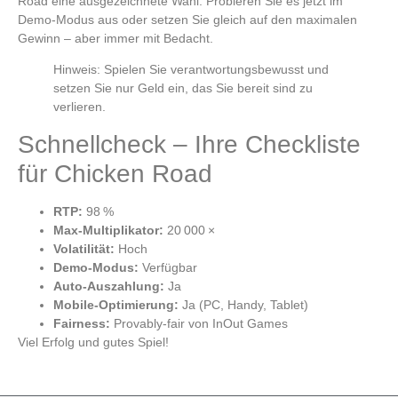
Road eine ausgezeichnete Wahl. Probieren Sie es jetzt im
Demo‑Modus aus oder setzen Sie gleich auf den maximalen
Gewinn – aber immer mit Bedacht.
Hinweis: Spielen Sie verantwortungsbewusst und
setzen Sie nur Geld ein, das Sie bereit sind zu
verlieren.
Schnellcheck – Ihre Checkliste
für Chicken Road
RTP:
98 %
Max‑Multiplikator:
20 000 ×
Volatilität:
Hoch
Demo‑Modus:
Verfügbar
Auto‑Auszahlung:
Ja
Mobile‑Optimierung:
Ja (PC, Handy, Tablet)
Fairness:
Provably‑fair von InOut Games
Viel Erfolg und gutes Spiel!