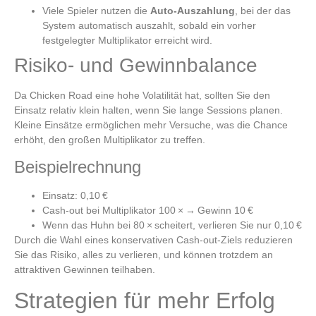
Viele Spieler nutzen die
Auto‑Auszahlung
, bei der das
System automatisch auszahlt, sobald ein vorher
festgelegter Multiplikator erreicht wird.
Risiko‑ und Gewinnbalance
Da Chicken Road eine hohe Volatilität hat, sollten Sie den
Einsatz relativ klein halten, wenn Sie lange Sessions planen.
Kleine Einsätze ermöglichen mehr Versuche, was die Chance
erhöht, den großen Multiplikator zu treffen.
Beispielrechnung
Einsatz: 0,10 €
Cash‑out bei Multiplikator 100 × → Gewinn 10 €
Wenn das Huhn bei 80 × scheitert, verlieren Sie nur 0,10 €
Durch die Wahl eines konservativen Cash‑out‑Ziels reduzieren
Sie das Risiko, alles zu verlieren, und können trotzdem an
attraktiven Gewinnen teilhaben.
Strategien für mehr Erfolg