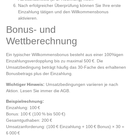
Nach erfolgreicher Überprüfung können Sie Ihre erste
Einzahlung tätigen und den Willkommensbonus
aktivieren.
Bonus- und
Wettberechnung
Ein typischer Willkommensbonus besteht aus einer 100%igen
Einzahlungsverdopplung bis zu maximal 500 €. Die
Umsatzbedingung beträgt häufig das 30‑Fache des erhaltenen
Bonusbetrags plus der Einzahlung.
Wichtiger Hinweis:
Umsatzbedingungen variieren je nach
Aktion. Lesen Sie immer die AGB.
Beispielrechnung:
Einzahlung: 100 €
Bonus: 100 € (100 % bis 500 €)
Gesamtguthaben: 200 €
Umsatzanforderung: (100 € Einzahlung + 100 € Bonus) × 30 =
6 000 €