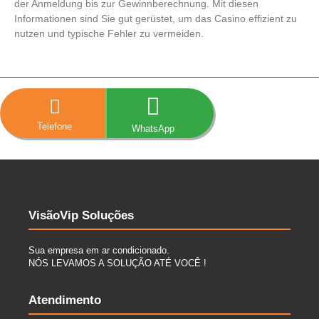
der Anmeldung bis zur Gewinnberechnung. Mit diesen
Informationen sind Sie gut gerüstet, um das Casino effizient zu
nutzen und typische Fehler zu vermeiden.
Telefone
WhatsApp
VisãoVip Soluções
Sua empresa em ar condicionado.
NÓS LEVAMOS A SOLUÇÃO ATÉ VOCÊ !
Atendimento