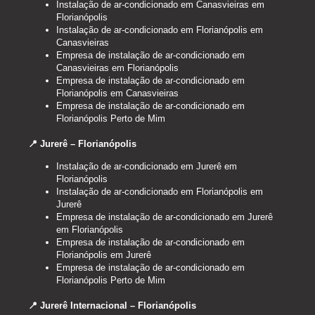
Instalação de ar-condicionado em Canasvieiras em
Florianópolis
Instalação de ar-condicionado em Florianópolis em
Canasvieiras
Empresa de instalação de ar-condicionado em
Canasvieiras em Florianópolis
Empresa de instalação de ar-condicionado em
Florianópolis em Canasvieiras
Empresa de instalação de ar-condicionado em
Florianópolis Perto de Mim
📍 Jurerê – Florianópolis
Instalação de ar-condicionado em Jurerê em
Florianópolis
Instalação de ar-condicionado em Florianópolis em
Jurerê
Empresa de instalação de ar-condicionado em Jurerê
em Florianópolis
Empresa de instalação de ar-condicionado em
Florianópolis em Jurerê
Empresa de instalação de ar-condicionado em
Florianópolis Perto de Mim
📍 Jurerê Internacional – Florianópolis