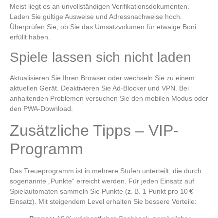
Meist liegt es an unvollständigen Verifikationsdokumenten.
Laden Sie gültige Ausweise und Adressnachweise hoch.
Überprüfen Sie, ob Sie das Umsatzvolumen für etwaige Boni
erfüllt haben.
Spiele lassen sich nicht laden
Aktualisieren Sie Ihren Browser oder wechseln Sie zu einem
aktuellen Gerät. Deaktivieren Sie Ad‑Blocker und VPN. Bei
anhaltenden Problemen versuchen Sie den mobilen Modus oder
den PWA‑Download.
Zusätzliche Tipps – VIP-
Programm
Das Treueprogramm ist in mehrere Stufen unterteilt, die durch
sogenannte „Punkte“ erreicht werden. Für jeden Einsatz auf
Spielautomaten sammeln Sie Punkte (z. B. 1 Punkt pro 10 €
Einsatz). Mit steigendem Level erhalten Sie bessere Vorteile: