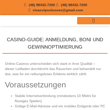
(48) 98432-7200
(48) 98432-7200
visaovipsolucoes@gmail.com
QUEM SOMOS
REGIÕES ATENDIDAS
CASINO-GUIDE: ANMELDUNG, BONI UND
GEWINNOPTIMIERUNG
Online-Casinos unterscheiden sich stark in ihrer Qualität –
dieser Leitfaden durchbricht das Rauschen und behandelt nur
das, was für ein reibungsloses Erlebnis wirklich zählt.
Voraussetzungen
Stabile Internetverbindung (mindestens 10 Mbit/s für
flüssiges Spielen)
Gültige E-Mail-Adresse und ein mobiles Endgerät oder PC