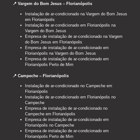
📍 Vargem do Bom Jesus – Florianópolis
Instalação de ar-condicionado na Vargem do Bom Jesus
em Florianópolis
Instalação de ar-condicionado em Florianópolis na
Vargem do Bom Jesus
Empresa de instalação de ar-condicionado na Vargem
do Bom Jesus em Florianópolis
Empresa de instalação de ar-condicionado em
Florianópolis na Vargem do Bom Jesus
Empresa de instalação de ar-condicionado em
Florianópolis Perto de Mim
📍 Campeche – Florianópolis
Instalação de ar-condicionado no Campeche em
Florianópolis
Instalação de ar-condicionado em Florianópolis no
Campeche
Empresa de instalação de ar-condicionado no
Campeche em Florianópolis
Empresa de instalação de ar-condicionado em
Florianópolis no Campeche
Empresa de instalação de ar-condicionado em
Florianópolis Perto de Mim