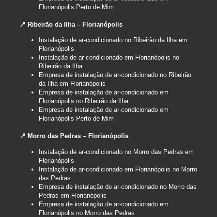
Florianópolis Perto de Mim
📍 Ribeirão da Ilha – Florianópolis
Instalação de ar-condicionado no Ribeirão da Ilha em
Florianópolis
Instalação de ar-condicionado em Florianópolis no
Ribeirão da Ilha
Empresa de instalação de ar-condicionado no Ribeirão
da Ilha em Florianópolis
Empresa de instalação de ar-condicionado em
Florianópolis no Ribeirão da Ilha
Empresa de instalação de ar-condicionado em
Florianópolis Perto de Mim
📍 Morro das Pedras – Florianópolis
Instalação de ar-condicionado no Morro das Pedras em
Florianópolis
Instalação de ar-condicionado em Florianópolis no Morro
das Pedras
Empresa de instalação de ar-condicionado no Morro das
Pedras em Florianópolis
Empresa de instalação de ar-condicionado em
Florianópolis no Morro das Pedras