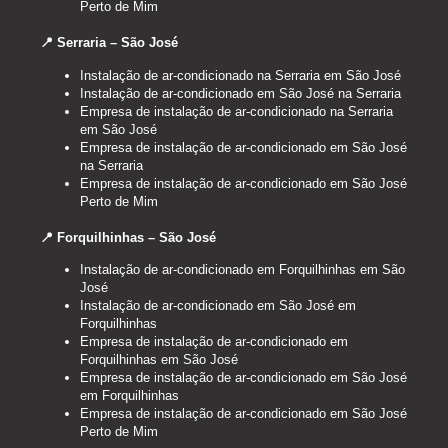
Perto de Mim
📍 Serraria – São José
Instalação de ar-condicionado na Serraria em São José
Instalação de ar-condicionado em São José na Serraria
Empresa de instalação de ar-condicionado na Serraria
em São José
Empresa de instalação de ar-condicionado em São José
na Serraria
Empresa de instalação de ar-condicionado em São José
Perto de Mim
📍 Forquilhinhas – São José
Instalação de ar-condicionado em Forquilhinhas em São
José
Instalação de ar-condicionado em São José em
Forquilhinhas
Empresa de instalação de ar-condicionado em
Forquilhinhas em São José
Empresa de instalação de ar-condicionado em São José
em Forquilhinhas
Empresa de instalação de ar-condicionado em São José
Perto de Mim