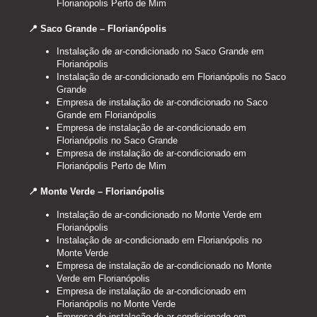
Florianópolis Perto de Mim
📍 Saco Grande – Florianópolis
Instalação de ar-condicionado no Saco Grande em
Florianópolis
Instalação de ar-condicionado em Florianópolis no Saco
Grande
Empresa de instalação de ar-condicionado no Saco
Grande em Florianópolis
Empresa de instalação de ar-condicionado em
Florianópolis no Saco Grande
Empresa de instalação de ar-condicionado em
Florianópolis Perto de Mim
📍 Monte Verde – Florianópolis
Instalação de ar-condicionado no Monte Verde em
Florianópolis
Instalação de ar-condicionado em Florianópolis no
Monte Verde
Empresa de instalação de ar-condicionado no Monte
Verde em Florianópolis
Empresa de instalação de ar-condicionado em
Florianópolis no Monte Verde
Empresa de instalação de ar-condicionado em