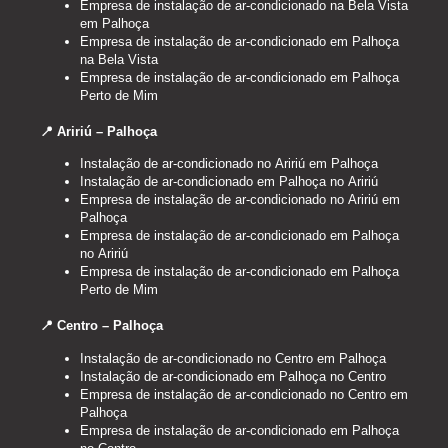
Empresa de instalação de ar-condicionado na Bela Vista
em Palhoça
Empresa de instalação de ar-condicionado em Palhoça
na Bela Vista
Empresa de instalação de ar-condicionado em Palhoça
Perto de Mim
📍 Aririú – Palhoça
Instalação de ar-condicionado no Aririú em Palhoça
Instalação de ar-condicionado em Palhoça no Aririú
Empresa de instalação de ar-condicionado no Aririú em
Palhoça
Empresa de instalação de ar-condicionado em Palhoça
no Aririú
Empresa de instalação de ar-condicionado em Palhoça
Perto de Mim
📍 Centro – Palhoça
Instalação de ar-condicionado no Centro em Palhoça
Instalação de ar-condicionado em Palhoça no Centro
Empresa de instalação de ar-condicionado no Centro em
Palhoça
Empresa de instalação de ar-condicionado em Palhoça