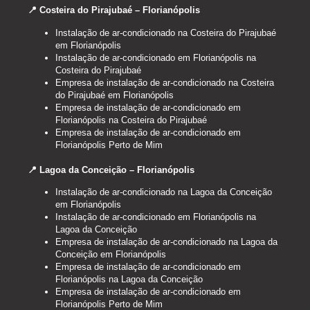
📍 Costeira do Pirajubaé – Florianópolis
Instalação de ar-condicionado na Costeira do Pirajubaé
em Florianópolis
Instalação de ar-condicionado em Florianópolis na
Costeira do Pirajubaé
Empresa de instalação de ar-condicionado na Costeira
do Pirajubaé em Florianópolis
Empresa de instalação de ar-condicionado em
Florianópolis na Costeira do Pirajubaé
Empresa de instalação de ar-condicionado em
Florianópolis Perto de Mim
📍 Lagoa da Conceição – Florianópolis
Instalação de ar-condicionado na Lagoa da Conceição
em Florianópolis
Instalação de ar-condicionado em Florianópolis na
Lagoa da Conceição
Empresa de instalação de ar-condicionado na Lagoa da
Conceição em Florianópolis
Empresa de instalação de ar-condicionado em
Florianópolis na Lagoa da Conceição
Empresa de instalação de ar-condicionado em
Florianópolis Perto de Mim