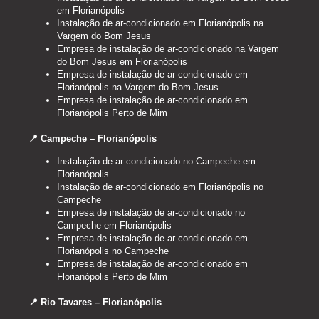
em Florianópolis
Instalação de ar-condicionado em Florianópolis na
Vargem do Bom Jesus
Empresa de instalação de ar-condicionado na Vargem
do Bom Jesus em Florianópolis
Empresa de instalação de ar-condicionado em
Florianópolis na Vargem do Bom Jesus
Empresa de instalação de ar-condicionado em
Florianópolis Perto de Mim
📍 Campeche – Florianópolis
Instalação de ar-condicionado no Campeche em
Florianópolis
Instalação de ar-condicionado em Florianópolis no
Campeche
Empresa de instalação de ar-condicionado no
Campeche em Florianópolis
Empresa de instalação de ar-condicionado em
Florianópolis no Campeche
Empresa de instalação de ar-condicionado em
Florianópolis Perto de Mim
📍 Rio Tavares – Florianópolis