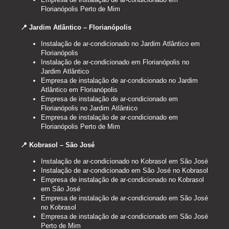
Florianópolis Perto de Mim
📍 Jardim Atlântico – Florianópolis
Instalação de ar-condicionado no Jardim Atlântico em
Florianópolis
Instalação de ar-condicionado em Florianópolis no
Jardim Atlântico
Empresa de instalação de ar-condicionado no Jardim
Atlântico em Florianópolis
Empresa de instalação de ar-condicionado em
Florianópolis no Jardim Atlântico
Empresa de instalação de ar-condicionado em
Florianópolis Perto de Mim
📍 Kobrasol – São José
Instalação de ar-condicionado no Kobrasol em São José
Instalação de ar-condicionado em São José no Kobrasol
Empresa de instalação de ar-condicionado no Kobrasol
em São José
Empresa de instalação de ar-condicionado em São José
no Kobrasol
Empresa de instalação de ar-condicionado em São José
Perto de Mim