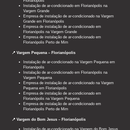
Florianópolis
Instalação de ar-condicionado em Florianópolis na
Vargem Grande
Empresa de instalação de ar-condicionado na Vargem
Grande em Florianópolis
Empresa de instalação de ar-condicionado em
Florianópolis na Vargem Grande
Empresa de instalação de ar-condicionado em
Florianópolis Perto de Mim
📍 Vargem Pequena – Florianópolis
Instalação de ar-condicionado na Vargem Pequena em
Florianópolis
Instalação de ar-condicionado em Florianópolis na
Vargem Pequena
Empresa de instalação de ar-condicionado na Vargem
Pequena em Florianópolis
Empresa de instalação de ar-condicionado em
Florianópolis na Vargem Pequena
Empresa de instalação de ar-condicionado em
Florianópolis Perto de Mim
📍 Vargem do Bom Jesus – Florianópolis
Instalação de ar-condicionado na Vargem do Bom Jesus