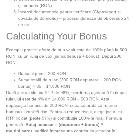
și moneda (RON).
Încarcă documentele pentru verificare (CI/pașaport și
dovadă de domiciliu) – procesul durează de obicei sub 24
de ore.
Calculating Your Bonus
Exemplu practic: oferta de bun venit este de 100% până la 500
RON, cu un rulaj de 35x (suma depusă + bonus). Depui 200
RON.
Bonusul primit: 200 RON
Suma totală de rulat: (200 RON depunere + 200 RON
bonus) × 35 = 14.000 RON
Dacă joci un slot cu RTP de 96%, pierderea așteptată în timpul
rulajului este de 4% din 14.000 RON = 560 RON. Asta
depășește bonusul de 200 RON, ceea ce arată că rularea
bonusului implică risc. Pentru a reduce riscul, alege jocuri cu
RTP ridicat (peste 97%) și contribuție 100% la rulaj. Formula
generală:
Rulaj necesar = (depunere + bonus) ×
multiplicator
. Verifică întotdeauna contribuția jocurilor în