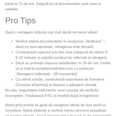
până la 72 de ore. Asigură-te că documentele sunt clare și
valabile.
Pro Tips
Dacă o retragere întârzie mai mult decât termenul afișat:
Verifică starea documentelor în secțiunea „Verificare” –
dacă nu sunt aprobate, retragerea este blocată.
Contactează suportul prin live chat (răspund de obicei în
5-10 minute) și solicită numărul de referință al retragerii.
Dacă nu primești răspuns satisfăcător în 24 de ore, trimite
un e-mail la compliance@vbet.com cu subiectul
„Retragere întârziată – [ID tranzacție]”.
Ca ultimă soluție, contactează autoritatea de licențiere
(Curacao eGaming) și depune o plângere oficială.
Nu uita: majoritatea întârzierilor sunt cauzate de verificări
incomplete. Finalizează KYC-ul imediat după înregistrare.
Acest ghid practic te ajută să navighezi oferta de bun venit cu
încredere. Aplică sfaturile și verifică mereu termenii actualizați
pe pagina oficială. Joacă responsabil și bucură-te de experiență!