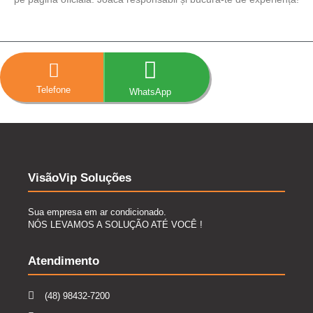
Telefone
WhatsApp
VisãoVip Soluções
Sua empresa em ar condicionado.
NÓS LEVAMOS A SOLUÇÃO ATÉ VOCÊ !
Atendimento
(48) 98432-7200