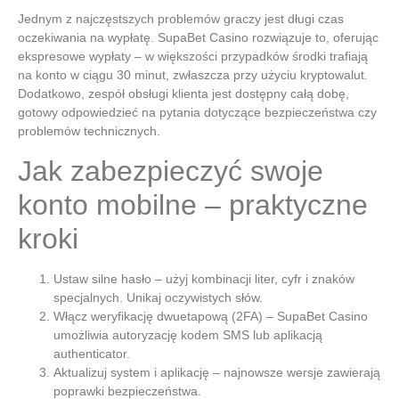
Jednym z najczęstszych problemów graczy jest długi czas
oczekiwania na wypłatę. SupaBet Casino rozwiązuje to, oferując
ekspresowe wypłaty – w większości przypadków środki trafiają
na konto w ciągu 30 minut, zwłaszcza przy użyciu kryptowalut.
Dodatkowo, zespół obsługi klienta jest dostępny całą dobę,
gotowy odpowiedzieć na pytania dotyczące bezpieczeństwa czy
problemów technicznych.
Jak zabezpieczyć swoje
konto mobilne – praktyczne
kroki
Ustaw silne hasło – użyj kombinacji liter, cyfr i znaków
specjalnych. Unikaj oczywistych słów.
Włącz weryfikację dwuetapową (2FA) – SupaBet Casino
umożliwia autoryzację kodem SMS lub aplikacją
authenticator.
Aktualizuj system i aplikację – najnowsze wersje zawierają
poprawki bezpieczeństwa.