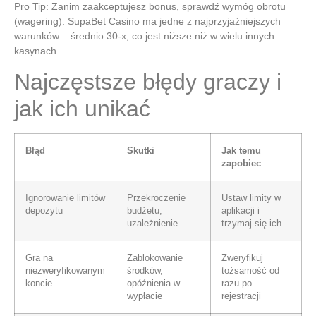
Pro Tip: Zanim zaakceptujesz bonus, sprawdź wymóg obrotu
(wagering). SupaBet Casino ma jedne z najprzyjaźniejszych
warunków – średnio 30‑x, co jest niższe niż w wielu innych
kasynach.
Najczęstsze błędy graczy i
jak ich unikać
Błąd
Skutki
Jak temu
zapobiec
Ignorowanie limitów
Przekroczenie
Ustaw limity w
depozytu
budżetu,
aplikacji i
uzależnienie
trzymaj się ich
Gra na
Zablokowanie
Zweryfikuj
niezweryfikowanym
środków,
tożsamość od
koncie
opóźnienia w
razu po
wypłacie
rejestracji