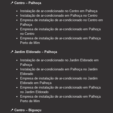
📍 Centro – Palhoça
Instalação de ar-condicionado no Centro em Palhoça
Instalação de ar-condicionado em Palhoça no Centro
Empresa de instalação de ar-condicionado no Centro em
Palhoça
Empresa de instalação de ar-condicionado em Palhoça
no Centro
Empresa de instalação de ar-condicionado em Palhoça
Perto de Mim
📍 Jardim Eldorado – Palhoça
Instalação de ar-condicionado no Jardim Eldorado em
Palhoça
Instalação de ar-condicionado em Palhoça no Jardim
Eldorado
Empresa de instalação de ar-condicionado no Jardim
Eldorado em Palhoça
Empresa de instalação de ar-condicionado em Palhoça
no Jardim Eldorado
Empresa de instalação de ar-condicionado em Palhoça
Perto de Mim
📍 Centro – Biguaçu