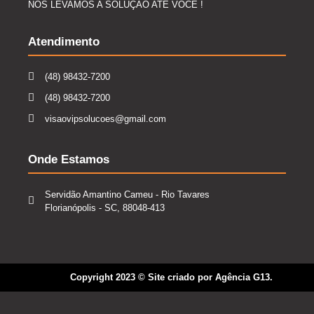
NÓS LEVAMOS A SOLUÇÃO ATÉ VOCÊ !
Atendimento
(48) 98432-7200
(48) 98432-7200
visaovipsolucoes@gmail.com
Onde Estamos
Servidão Amantino Cameu - Rio Tavares
Florianópolis - SC, 88048-413
Copyright 2023 © Site criado por Agência G13.