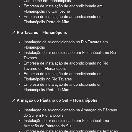
Campeche em Florianópolis
Empresa de instalação de ar-condicionado em
Florianópolis no Campeche
Empresa de instalação de ar-condicionado em
Florianópolis Perto de Mim
📍 Rio Tavares – Florianópolis
Instalação de ar-condicionado no Rio Tavares em
Florianópolis
Instalação de ar-condicionado em Florianópolis no Rio
Tavares
Empresa de instalação de ar-condicionado no Rio
Tavares em Florianópolis
Empresa de instalação de ar-condicionado em
Florianópolis no Rio Tavares
Empresa de instalação de ar-condicionado em
Florianópolis Perto de Mim
📍 Armação do Pântano do Sul – Florianópolis
Instalação de ar-condicionado na Armação do Pântano
do Sul em Florianópolis
Instalação de ar-condicionado em Florianópolis na
Armação do Pântano do Sul
Empresa de instalação de ar-condicionado na Armação