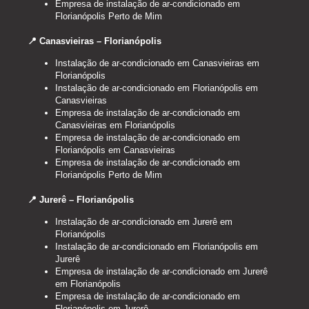
Empresa de instalação de ar-condicionado em
Florianópolis Perto de Mim
📍 Canasvieiras – Florianópolis
Instalação de ar-condicionado em Canasvieiras em
Florianópolis
Instalação de ar-condicionado em Florianópolis em
Canasvieiras
Empresa de instalação de ar-condicionado em
Canasvieiras em Florianópolis
Empresa de instalação de ar-condicionado em
Florianópolis em Canasvieiras
Empresa de instalação de ar-condicionado em
Florianópolis Perto de Mim
📍 Jurerê – Florianópolis
Instalação de ar-condicionado em Jurerê em
Florianópolis
Instalação de ar-condicionado em Florianópolis em
Jurerê
Empresa de instalação de ar-condicionado em Jurerê
em Florianópolis
Empresa de instalação de ar-condicionado em
Florianópolis em Jurerê