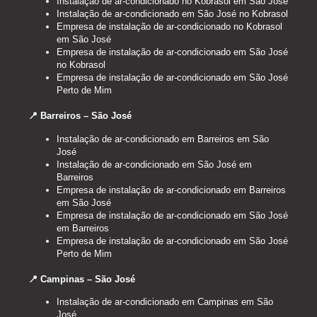
Instalação de ar-condicionado no Kobrasol em São José
Instalação de ar-condicionado em São José no Kobrasol
Empresa de instalação de ar-condicionado no Kobrasol
em São José
Empresa de instalação de ar-condicionado em São José
no Kobrasol
Empresa de instalação de ar-condicionado em São José
Perto de Mim
📍 Barreiros – São José
Instalação de ar-condicionado em Barreiros em São
José
Instalação de ar-condicionado em São José em
Barreiros
Empresa de instalação de ar-condicionado em Barreiros
em São José
Empresa de instalação de ar-condicionado em São José
em Barreiros
Empresa de instalação de ar-condicionado em São José
Perto de Mim
📍 Campinas – São José
Instalação de ar-condicionado em Campinas em São
José