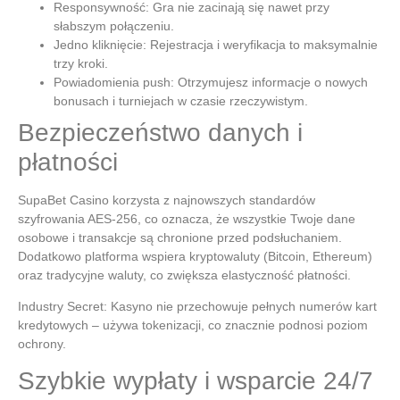
Responsywność: Gra nie zacinają się nawet przy
słabszym połączeniu.
Jedno kliknięcie: Rejestracja i weryfikacja to maksymalnie
trzy kroki.
Powiadomienia push: Otrzymujesz informacje o nowych
bonusach i turniejach w czasie rzeczywistym.
Bezpieczeństwo danych i
płatności
SupaBet Casino korzysta z najnowszych standardów
szyfrowania AES‑256, co oznacza, że wszystkie Twoje dane
osobowe i transakcje są chronione przed podsłuchaniem.
Dodatkowo platforma wspiera kryptowaluty (Bitcoin, Ethereum)
oraz tradycyjne waluty, co zwiększa elastyczność płatności.
Industry Secret: Kasyno nie przechowuje pełnych numerów kart
kredytowych – używa tokenizacji, co znacznie podnosi poziom
ochrony.
Szybkie wypłaty i wsparcie 24/7