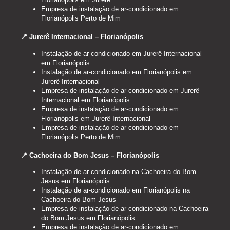
Empresa de instalação de ar-condicionado em
Florianópolis Perto de Mim
📍 Jurerê Internacional – Florianópolis
Instalação de ar-condicionado em Jurerê Internacional
em Florianópolis
Instalação de ar-condicionado em Florianópolis em
Jurerê Internacional
Empresa de instalação de ar-condicionado em Jurerê
Internacional em Florianópolis
Empresa de instalação de ar-condicionado em
Florianópolis em Jurerê Internacional
Empresa de instalação de ar-condicionado em
Florianópolis Perto de Mim
📍 Cachoeira do Bom Jesus – Florianópolis
Instalação de ar-condicionado na Cachoeira do Bom
Jesus em Florianópolis
Instalação de ar-condicionado em Florianópolis na
Cachoeira do Bom Jesus
Empresa de instalação de ar-condicionado na Cachoeira
do Bom Jesus em Florianópolis
Empresa de instalação de ar-condicionado em