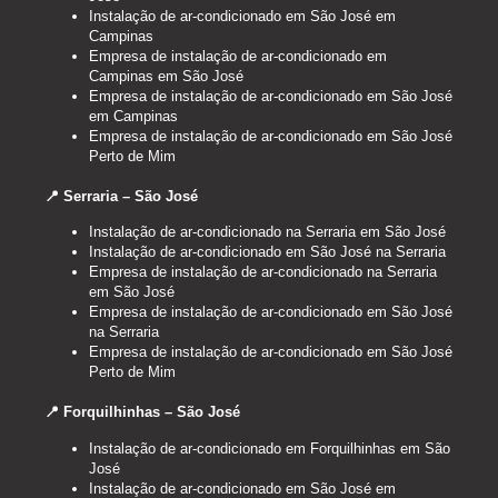
Instalação de ar-condicionado em São José em
Campinas
Empresa de instalação de ar-condicionado em
Campinas em São José
Empresa de instalação de ar-condicionado em São José
em Campinas
Empresa de instalação de ar-condicionado em São José
Perto de Mim
📍 Serraria – São José
Instalação de ar-condicionado na Serraria em São José
Instalação de ar-condicionado em São José na Serraria
Empresa de instalação de ar-condicionado na Serraria
em São José
Empresa de instalação de ar-condicionado em São José
na Serraria
Empresa de instalação de ar-condicionado em São José
Perto de Mim
📍 Forquilhinhas – São José
Instalação de ar-condicionado em Forquilhinhas em São
José
Instalação de ar-condicionado em São José em