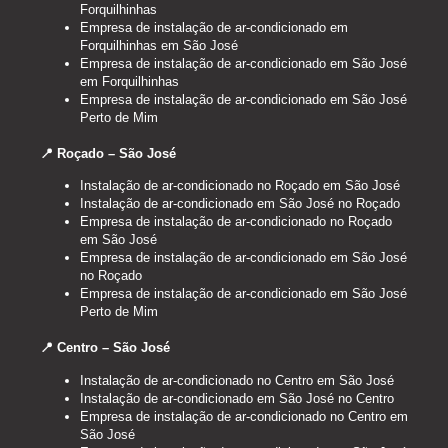
Forquilhinhas
Empresa de instalação de ar-condicionado em
Forquilhinhas em São José
Empresa de instalação de ar-condicionado em São José
em Forquilhinhas
Empresa de instalação de ar-condicionado em São José
Perto de Mim
📍 Roçado – São José
Instalação de ar-condicionado no Roçado em São José
Instalação de ar-condicionado em São José no Roçado
Empresa de instalação de ar-condicionado no Roçado
em São José
Empresa de instalação de ar-condicionado em São José
no Roçado
Empresa de instalação de ar-condicionado em São José
Perto de Mim
📍 Centro – São José
Instalação de ar-condicionado no Centro em São José
Instalação de ar-condicionado em São José no Centro
Empresa de instalação de ar-condicionado no Centro em
São José