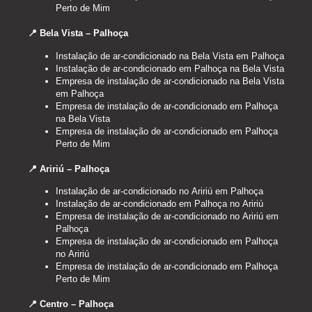
Perto de Mim
📍 Bela Vista – Palhoça
Instalação de ar-condicionado na Bela Vista em Palhoça
Instalação de ar-condicionado em Palhoça na Bela Vista
Empresa de instalação de ar-condicionado na Bela Vista
em Palhoça
Empresa de instalação de ar-condicionado em Palhoça
na Bela Vista
Empresa de instalação de ar-condicionado em Palhoça
Perto de Mim
📍 Aririú – Palhoça
Instalação de ar-condicionado no Aririú em Palhoça
Instalação de ar-condicionado em Palhoça no Aririú
Empresa de instalação de ar-condicionado no Aririú em
Palhoça
Empresa de instalação de ar-condicionado em Palhoça
no Aririú
Empresa de instalação de ar-condicionado em Palhoça
Perto de Mim
📍 Centro – Palhoça