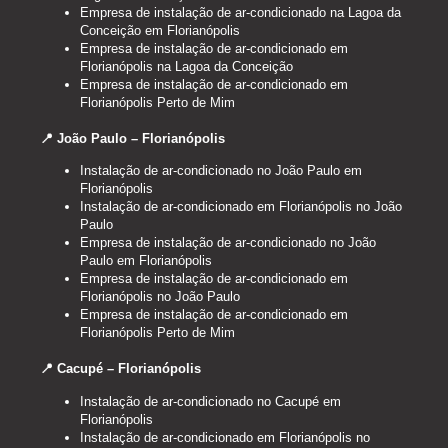
Empresa de instalação de ar-condicionado na Lagoa da
Conceição em Florianópolis
Empresa de instalação de ar-condicionado em
Florianópolis na Lagoa da Conceição
Empresa de instalação de ar-condicionado em
Florianópolis Perto de Mim
📍 João Paulo – Florianópolis
Instalação de ar-condicionado no João Paulo em
Florianópolis
Instalação de ar-condicionado em Florianópolis no João
Paulo
Empresa de instalação de ar-condicionado no João
Paulo em Florianópolis
Empresa de instalação de ar-condicionado em
Florianópolis no João Paulo
Empresa de instalação de ar-condicionado em
Florianópolis Perto de Mim
📍 Cacupé – Florianópolis
Instalação de ar-condicionado no Cacupé em
Florianópolis
Instalação de ar-condicionado em Florianópolis no