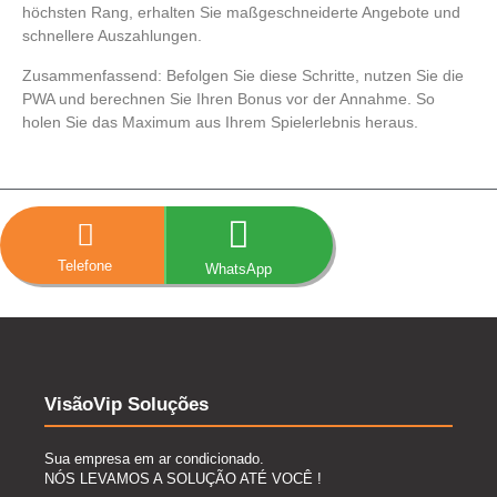
höchsten Rang, erhalten Sie maßgeschneiderte Angebote und
schnellere Auszahlungen.
Zusammenfassend: Befolgen Sie diese Schritte, nutzen Sie die
PWA und berechnen Sie Ihren Bonus vor der Annahme. So
holen Sie das Maximum aus Ihrem Spielerlebnis heraus.
Telefone
WhatsApp
VisãoVip Soluções
Sua empresa em ar condicionado.
NÓS LEVAMOS A SOLUÇÃO ATÉ VOCÊ !