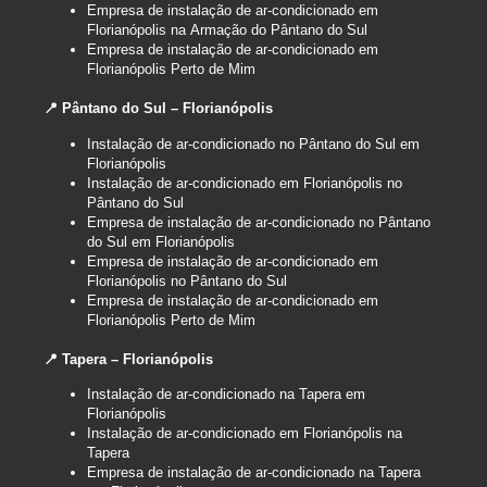
Empresa de instalação de ar-condicionado em
Florianópolis na Armação do Pântano do Sul
Empresa de instalação de ar-condicionado em
Florianópolis Perto de Mim
📍 Pântano do Sul – Florianópolis
Instalação de ar-condicionado no Pântano do Sul em
Florianópolis
Instalação de ar-condicionado em Florianópolis no
Pântano do Sul
Empresa de instalação de ar-condicionado no Pântano
do Sul em Florianópolis
Empresa de instalação de ar-condicionado em
Florianópolis no Pântano do Sul
Empresa de instalação de ar-condicionado em
Florianópolis Perto de Mim
📍 Tapera – Florianópolis
Instalação de ar-condicionado na Tapera em
Florianópolis
Instalação de ar-condicionado em Florianópolis na
Tapera
Empresa de instalação de ar-condicionado na Tapera