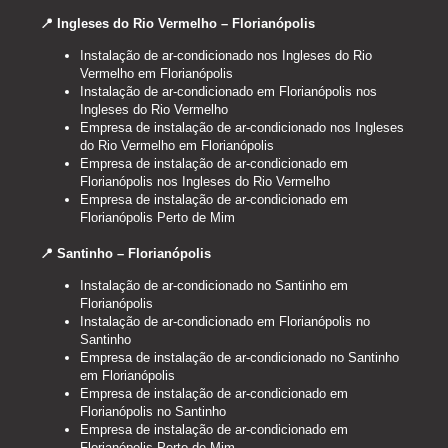
📍 Ingleses do Rio Vermelho – Florianópolis
Instalação de ar-condicionado nos Ingleses do Rio
Vermelho em Florianópolis
Instalação de ar-condicionado em Florianópolis nos
Ingleses do Rio Vermelho
Empresa de instalação de ar-condicionado nos Ingleses
do Rio Vermelho em Florianópolis
Empresa de instalação de ar-condicionado em
Florianópolis nos Ingleses do Rio Vermelho
Empresa de instalação de ar-condicionado em
Florianópolis Perto de Mim
📍 Santinho – Florianópolis
Instalação de ar-condicionado no Santinho em
Florianópolis
Instalação de ar-condicionado em Florianópolis no
Santinho
Empresa de instalação de ar-condicionado no Santinho
em Florianópolis
Empresa de instalação de ar-condicionado em
Florianópolis no Santinho
Empresa de instalação de ar-condicionado em
Florianópolis Perto de Mim