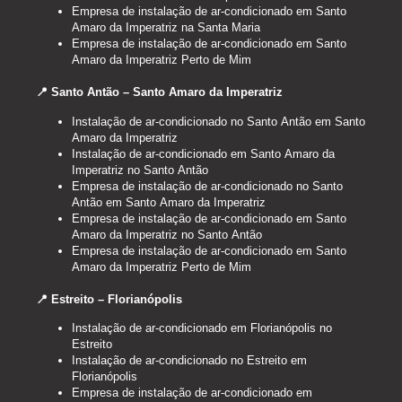
Empresa de instalação de ar-condicionado em Santo
Amaro da Imperatriz na Santa Maria
Empresa de instalação de ar-condicionado em Santo
Amaro da Imperatriz Perto de Mim
📍 Santo Antão – Santo Amaro da Imperatriz
Instalação de ar-condicionado no Santo Antão em Santo
Amaro da Imperatriz
Instalação de ar-condicionado em Santo Amaro da
Imperatriz no Santo Antão
Empresa de instalação de ar-condicionado no Santo
Antão em Santo Amaro da Imperatriz
Empresa de instalação de ar-condicionado em Santo
Amaro da Imperatriz no Santo Antão
Empresa de instalação de ar-condicionado em Santo
Amaro da Imperatriz Perto de Mim
📍 Estreito – Florianópolis
Instalação de ar-condicionado em Florianópolis no
Estreito
Instalação de ar-condicionado no Estreito em
Florianópolis
Empresa de instalação de ar-condicionado em