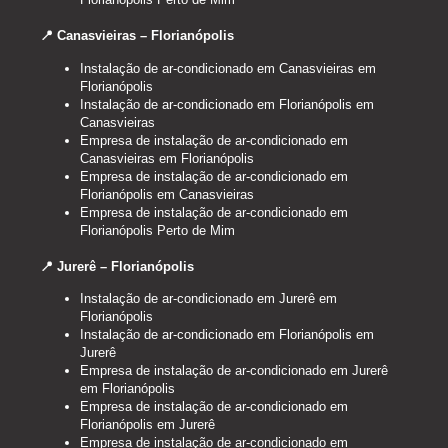
📍 Canasvieiras – Florianópolis
Instalação de ar-condicionado em Canasvieiras em
Florianópolis
Instalação de ar-condicionado em Florianópolis em
Canasvieiras
Empresa de instalação de ar-condicionado em
Canasvieiras em Florianópolis
Empresa de instalação de ar-condicionado em
Florianópolis em Canasvieiras
Empresa de instalação de ar-condicionado em
Florianópolis Perto de Mim
📍 Jurerê – Florianópolis
Instalação de ar-condicionado em Jurerê em
Florianópolis
Instalação de ar-condicionado em Florianópolis em
Jurerê
Empresa de instalação de ar-condicionado em Jurerê
em Florianópolis
Empresa de instalação de ar-condicionado em
Florianópolis em Jurerê
Empresa de instalação de ar-condicionado em