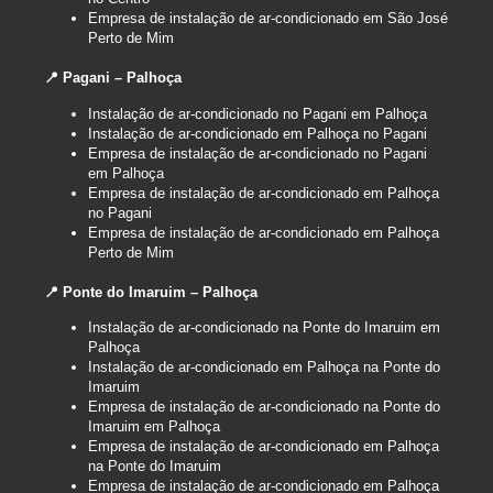
Empresa de instalação de ar-condicionado em São José
Perto de Mim
📍 Pagani – Palhoça
Instalação de ar-condicionado no Pagani em Palhoça
Instalação de ar-condicionado em Palhoça no Pagani
Empresa de instalação de ar-condicionado no Pagani
em Palhoça
Empresa de instalação de ar-condicionado em Palhoça
no Pagani
Empresa de instalação de ar-condicionado em Palhoça
Perto de Mim
📍 Ponte do Imaruim – Palhoça
Instalação de ar-condicionado na Ponte do Imaruim em
Palhoça
Instalação de ar-condicionado em Palhoça na Ponte do
Imaruim
Empresa de instalação de ar-condicionado na Ponte do
Imaruim em Palhoça
Empresa de instalação de ar-condicionado em Palhoça
na Ponte do Imaruim
Empresa de instalação de ar-condicionado em Palhoça