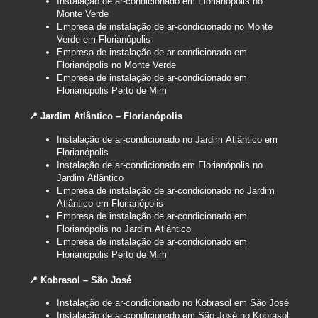
Instalação de ar-condicionado em Florianópolis no
Monte Verde
Empresa de instalação de ar-condicionado no Monte
Verde em Florianópolis
Empresa de instalação de ar-condicionado em
Florianópolis no Monte Verde
Empresa de instalação de ar-condicionado em
Florianópolis Perto de Mim
📍 Jardim Atlântico – Florianópolis
Instalação de ar-condicionado no Jardim Atlântico em
Florianópolis
Instalação de ar-condicionado em Florianópolis no
Jardim Atlântico
Empresa de instalação de ar-condicionado no Jardim
Atlântico em Florianópolis
Empresa de instalação de ar-condicionado em
Florianópolis no Jardim Atlântico
Empresa de instalação de ar-condicionado em
Florianópolis Perto de Mim
📍 Kobrasol – São José
Instalação de ar-condicionado no Kobrasol em São José
Instalação de ar-condicionado em São José no Kobrasol