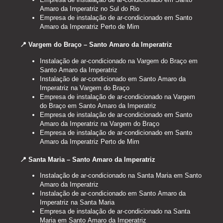
Amaro da Imperatriz no Sul do Rio
Empresa de instalação de ar-condicionado em Santo
Amaro da Imperatriz Perto de Mim
📍 Vargem do Braço – Santo Amaro da Imperatriz
Instalação de ar-condicionado na Vargem do Braço em
Santo Amaro da Imperatriz
Instalação de ar-condicionado em Santo Amaro da
Imperatriz na Vargem do Braço
Empresa de instalação de ar-condicionado na Vargem
do Braço em Santo Amaro da Imperatriz
Empresa de instalação de ar-condicionado em Santo
Amaro da Imperatriz na Vargem do Braço
Empresa de instalação de ar-condicionado em Santo
Amaro da Imperatriz Perto de Mim
📍 Santa Maria – Santo Amaro da Imperatriz
Instalação de ar-condicionado na Santa Maria em Santo
Amaro da Imperatriz
Instalação de ar-condicionado em Santo Amaro da
Imperatriz na Santa Maria
Empresa de instalação de ar-condicionado na Santa
Maria em Santo Amaro da Imperatriz