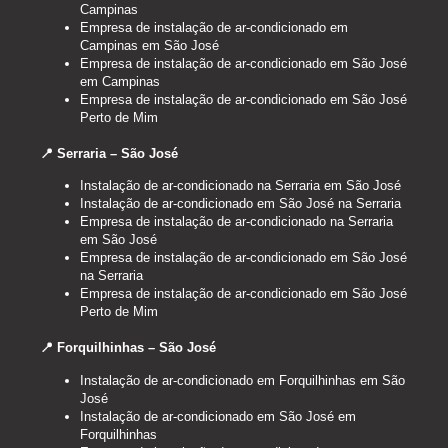
Campinas
Empresa de instalação de ar-condicionado em
Campinas em São José
Empresa de instalação de ar-condicionado em São José
em Campinas
Empresa de instalação de ar-condicionado em São José
Perto de Mim
📍 Serraria – São José
Instalação de ar-condicionado na Serraria em São José
Instalação de ar-condicionado em São José na Serraria
Empresa de instalação de ar-condicionado na Serraria
em São José
Empresa de instalação de ar-condicionado em São José
na Serraria
Empresa de instalação de ar-condicionado em São José
Perto de Mim
📍 Forquilhinhas – São José
Instalação de ar-condicionado em Forquilhinhas em São
José
Instalação de ar-condicionado em São José em
Forquilhinhas