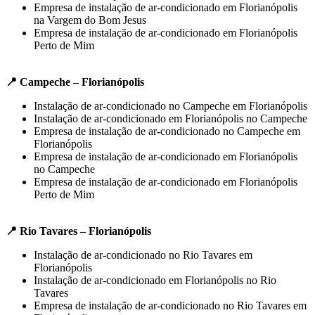
Empresa de instalação de ar-condicionado em Florianópolis
na Vargem do Bom Jesus
Empresa de instalação de ar-condicionado em Florianópolis
Perto de Mim
📍 Campeche – Florianópolis
Instalação de ar-condicionado no Campeche em Florianópolis
Instalação de ar-condicionado em Florianópolis no Campeche
Empresa de instalação de ar-condicionado no Campeche em
Florianópolis
Empresa de instalação de ar-condicionado em Florianópolis
no Campeche
Empresa de instalação de ar-condicionado em Florianópolis
Perto de Mim
📍 Rio Tavares – Florianópolis
Instalação de ar-condicionado no Rio Tavares em
Florianópolis
Instalação de ar-condicionado em Florianópolis no Rio
Tavares
Empresa de instalação de ar-condicionado no Rio Tavares em