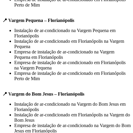
Perto de Mim
📍 Vargem Pequena – Florianópolis
Instalação de ar-condicionado na Vargem Pequena em
Florianópolis
Instalação de ar-condicionado em Florianópolis na Vargem
Pequena
Empresa de instalação de ar-condicionado na Vargem
Pequena em Florianópolis
Empresa de instalação de ar-condicionado em Florianópolis
na Vargem Pequena
Empresa de instalação de ar-condicionado em Florianópolis
Perto de Mim
📍 Vargem do Bom Jesus – Florianópolis
Instalação de ar-condicionado na Vargem do Bom Jesus em
Florianópolis
Instalação de ar-condicionado em Florianópolis na Vargem do
Bom Jesus
Empresa de instalação de ar-condicionado na Vargem do Bom
Jesus em Florianópolis