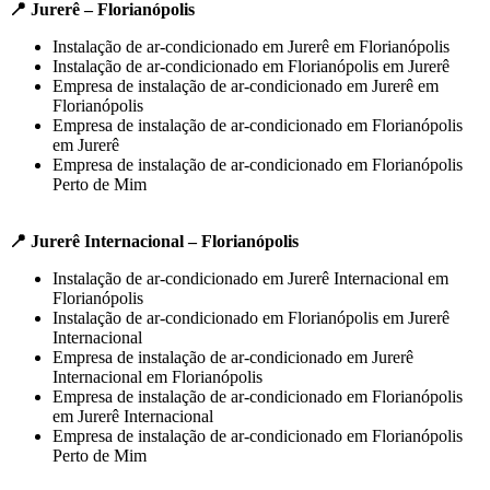
📍 Jurerê – Florianópolis
Instalação de ar-condicionado em Jurerê em Florianópolis
Instalação de ar-condicionado em Florianópolis em Jurerê
Empresa de instalação de ar-condicionado em Jurerê em
Florianópolis
Empresa de instalação de ar-condicionado em Florianópolis
em Jurerê
Empresa de instalação de ar-condicionado em Florianópolis
Perto de Mim
📍 Jurerê Internacional – Florianópolis
Instalação de ar-condicionado em Jurerê Internacional em
Florianópolis
Instalação de ar-condicionado em Florianópolis em Jurerê
Internacional
Empresa de instalação de ar-condicionado em Jurerê
Internacional em Florianópolis
Empresa de instalação de ar-condicionado em Florianópolis
em Jurerê Internacional
Empresa de instalação de ar-condicionado em Florianópolis
Perto de Mim