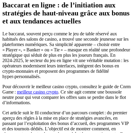
Baccarat en ligne : de l’initiation aux
stratégies de haut‑niveau grâce aux bonus
et aux tendances actuelles
Le baccarat, souvent perçu comme le jeu de table réservé aux
habitués des salons de casino, a trouvé une seconde jeunesse sur les
plateformes numériques. Sa simplicité apparente – choisir entre
« Player », « Banker » ou « Tie » – masque en réalité une profondeur
stratégique qui séduit de plus en plus les joueurs français. En
2024‑2025, le secteur du jeu en ligne vit une véritable mutation : les
opérateurs modernisent leurs interfaces, intègrent des bonus en
crypto‑monnaies et proposent des programmes de fidélité
hyper‑personnalisés.
Pour découvrir le meilleur casino crypto, consultez le guide de Cnrm
Game :
meilleur casino crypto
. Ce site agit comme une boussole
neutre pour qui veut comparer les offres sans se perdre dans le flot
d’informations.
Cet article suit le fil conducteur d’un parcours complet : du premier
aperçu des règles à la mise en place de stratégies avancées, en
passant par l’exploitation des bonus d’accueil, des programmes VIP
et des tournois dédiés. L’objectif est de montrer comment, en