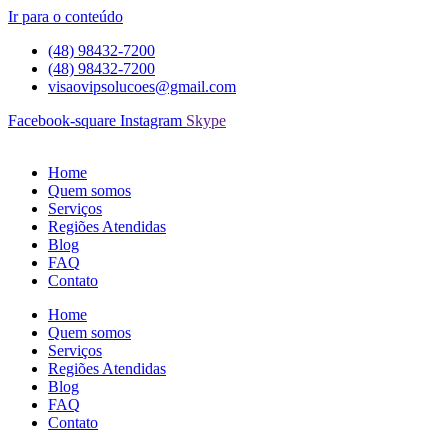
Ir para o conteúdo
(48) 98432-7200
(48) 98432-7200
visaovipsolucoes@gmail.com
Facebook-square
Instagram
Skype
Home
Quem somos
Serviços
Regiões Atendidas
Blog
FAQ
Contato
Home
Quem somos
Serviços
Regiões Atendidas
Blog
FAQ
Contato