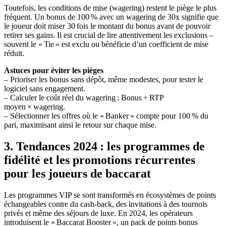
Toutefois, les conditions de mise (wagering) restent le piège le plus
fréquent. Un bonus de 100 % avec un wagering de 30x signifie que
le joueur doit miser 30 fois le montant du bonus avant de pouvoir
retirer ses gains. Il est crucial de lire attentivement les exclusions –
souvent le « Tie » est exclu ou bénéficie d’un coefficient de mise
réduit.
Astuces pour éviter les pièges
– Prioriser les bonus sans dépôt, même modestes, pour tester le
logiciel sans engagement.
– Calculer le coût réel du wagering : Bonus ÷ RTP
moyen × wagering.
– Sélectionner les offres où le « Banker » compte pour 100 % du
pari, maximisant ainsi le retour sur chaque mise.
3. Tendances 2024 : les programmes de
fidélité et les promotions récurrentes
pour les joueurs de baccarat
Les programmes VIP se sont transformés en écosystèmes de points
échangeables contre du cash‑back, des invitations à des tournois
privés et même des séjours de luxe. En 2024, les opérateurs
introduisent le « Baccarat Booster », un pack de points bonus