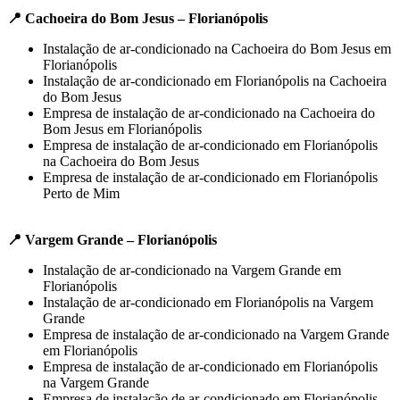
📍 Cachoeira do Bom Jesus – Florianópolis
Instalação de ar-condicionado na Cachoeira do Bom Jesus em
Florianópolis
Instalação de ar-condicionado em Florianópolis na Cachoeira
do Bom Jesus
Empresa de instalação de ar-condicionado na Cachoeira do
Bom Jesus em Florianópolis
Empresa de instalação de ar-condicionado em Florianópolis
na Cachoeira do Bom Jesus
Empresa de instalação de ar-condicionado em Florianópolis
Perto de Mim
📍 Vargem Grande – Florianópolis
Instalação de ar-condicionado na Vargem Grande em
Florianópolis
Instalação de ar-condicionado em Florianópolis na Vargem
Grande
Empresa de instalação de ar-condicionado na Vargem Grande
em Florianópolis
Empresa de instalação de ar-condicionado em Florianópolis
na Vargem Grande
Empresa de instalação de ar-condicionado em Florianópolis