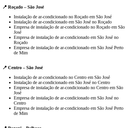
📍 Roçado – São José
Instalação de ar-condicionado no Roçado em São José
Instalação de ar-condicionado em São José no Roçado
Empresa de instalação de ar-condicionado no Roçado em São
José
Empresa de instalação de ar-condicionado em São José no
Roçado
Empresa de instalação de ar-condicionado em São José Perto
de Mim
📍 Centro – São José
Instalação de ar-condicionado no Centro em São José
Instalação de ar-condicionado em São José no Centro
Empresa de instalação de ar-condicionado no Centro em São
José
Empresa de instalação de ar-condicionado em São José no
Centro
Empresa de instalação de ar-condicionado em São José Perto
de Mim