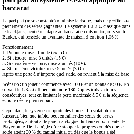
pari plat au système 1‑3‑2‑6 appliqué au
baccarat
Le pari plat (mise constante) minimise le risque, mais ne profite pas
pleinement des séries gagnantes. Le système 1‑3‑2‑6, classique dans
le blackjack, peut être adapté au baccarat en misant toujours sur le
Banker, qui possède un avantage de maison d’environ 1,06 %.
Fonctionnement
1. Première mise : 1 unité (ex. 5 €).
2. Si victoire, mise 3 unités (15 €).
3. Si deuxième victoire, mise 2 unités (10 €).
4. Si troisième victoire, mise 6 unités (30 €).
Après une perte à n’importe quel stade, on revient à la mise de base.
Scénario : un joueur commence avec 100 € et un bonus de 50 €. En
suivant le 1‑3‑2‑6, il peut atteindre 180 € après trois victoires
consécutives, tout en limitant la perte maximale à 5 € si la séquence
échoue dès le premier pari.
Cependant, le système comporte des limites. La volatilité du
baccarat, bien que faible, peut entraîner des séries de pertes
prolongées, surtout si le joueur s’éloigne du Banker pour tenter le
Player ou le Tie. La règle d’or : stopper la progression dès que le
solde atteint 30 % du capital initial ou dès que le bonus a été