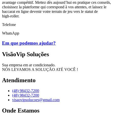
avantage compétitif. Mettez dès aujourd’hui en pratique ces conseils,
choisissez la plateforme qui correspond à vos attentes, et laissez le
baccarat en ligne devenir votre terrain de jeu vers le statut de
high‑roller.
Telefone
WhatsApp
Em que podemos ajudar?
VisãoVip Soluções
Sua empresa em ar condicionado.
NÓS LEVAMOS A SOLUÇÃO ATÉ VOCÊ !
Atendimento
(48) 98432-7200
(48) 98432-7200
visaovipsolucoes@gmail.com
Onde Estamos