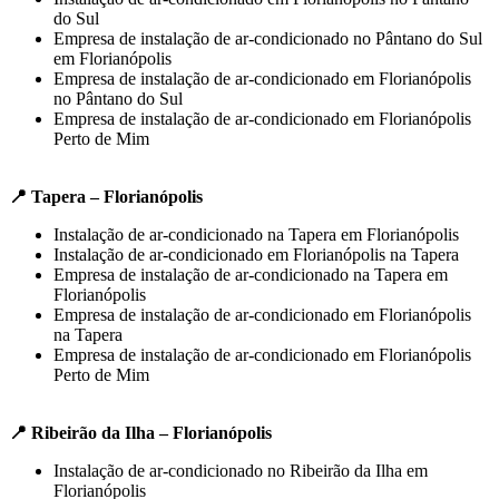
do Sul
Empresa de instalação de ar-condicionado no Pântano do Sul
em Florianópolis
Empresa de instalação de ar-condicionado em Florianópolis
no Pântano do Sul
Empresa de instalação de ar-condicionado em Florianópolis
Perto de Mim
📍 Tapera – Florianópolis
Instalação de ar-condicionado na Tapera em Florianópolis
Instalação de ar-condicionado em Florianópolis na Tapera
Empresa de instalação de ar-condicionado na Tapera em
Florianópolis
Empresa de instalação de ar-condicionado em Florianópolis
na Tapera
Empresa de instalação de ar-condicionado em Florianópolis
Perto de Mim
📍 Ribeirão da Ilha – Florianópolis
Instalação de ar-condicionado no Ribeirão da Ilha em
Florianópolis