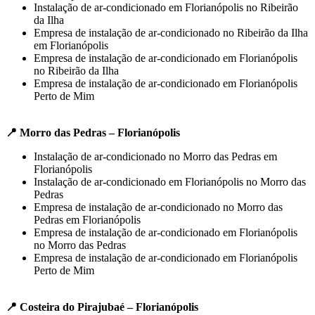
Instalação de ar-condicionado em Florianópolis no Ribeirão
da Ilha
Empresa de instalação de ar-condicionado no Ribeirão da Ilha
em Florianópolis
Empresa de instalação de ar-condicionado em Florianópolis
no Ribeirão da Ilha
Empresa de instalação de ar-condicionado em Florianópolis
Perto de Mim
📍 Morro das Pedras – Florianópolis
Instalação de ar-condicionado no Morro das Pedras em
Florianópolis
Instalação de ar-condicionado em Florianópolis no Morro das
Pedras
Empresa de instalação de ar-condicionado no Morro das
Pedras em Florianópolis
Empresa de instalação de ar-condicionado em Florianópolis
no Morro das Pedras
Empresa de instalação de ar-condicionado em Florianópolis
Perto de Mim
📍 Costeira do Pirajubaé – Florianópolis