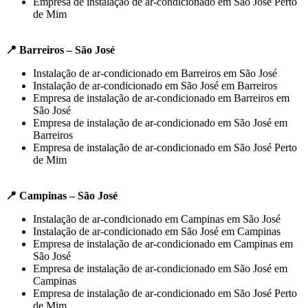
Empresa de instalação de ar-condicionado em São José Perto
de Mim
📍 Barreiros – São José
Instalação de ar-condicionado em Barreiros em São José
Instalação de ar-condicionado em São José em Barreiros
Empresa de instalação de ar-condicionado em Barreiros em
São José
Empresa de instalação de ar-condicionado em São José em
Barreiros
Empresa de instalação de ar-condicionado em São José Perto
de Mim
📍 Campinas – São José
Instalação de ar-condicionado em Campinas em São José
Instalação de ar-condicionado em São José em Campinas
Empresa de instalação de ar-condicionado em Campinas em
São José
Empresa de instalação de ar-condicionado em São José em
Campinas
Empresa de instalação de ar-condicionado em São José Perto
de Mim