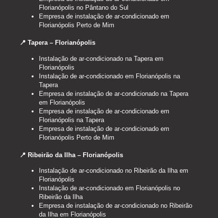
Florianópolis no Pântano do Sul
Empresa de instalação de ar-condicionado em
Florianópolis Perto de Mim
📍 Tapera – Florianópolis
Instalação de ar-condicionado na Tapera em
Florianópolis
Instalação de ar-condicionado em Florianópolis na
Tapera
Empresa de instalação de ar-condicionado na Tapera
em Florianópolis
Empresa de instalação de ar-condicionado em
Florianópolis na Tapera
Empresa de instalação de ar-condicionado em
Florianópolis Perto de Mim
📍 Ribeirão da Ilha – Florianópolis
Instalação de ar-condicionado no Ribeirão da Ilha em
Florianópolis
Instalação de ar-condicionado em Florianópolis no
Ribeirão da Ilha
Empresa de instalação de ar-condicionado no Ribeirão
da Ilha em Florianópolis