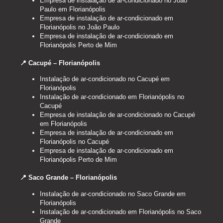
Empresa de instalação de ar-condicionado no João
Paulo em Florianópolis
Empresa de instalação de ar-condicionado em
Florianópolis no João Paulo
Empresa de instalação de ar-condicionado em
Florianópolis Perto de Mim
📍 Cacupé – Florianópolis
Instalação de ar-condicionado no Cacupé em
Florianópolis
Instalação de ar-condicionado em Florianópolis no
Cacupé
Empresa de instalação de ar-condicionado no Cacupé
em Florianópolis
Empresa de instalação de ar-condicionado em
Florianópolis no Cacupé
Empresa de instalação de ar-condicionado em
Florianópolis Perto de Mim
📍 Saco Grande – Florianópolis
Instalação de ar-condicionado no Saco Grande em
Florianópolis
Instalação de ar-condicionado em Florianópolis no Saco
Grande