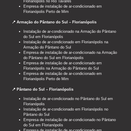
Florianópolis no Rio Tavares
Empresa de instalação de ar-condicionado em
Florianópolis Perto de Mim
📍 Armação do Pântano do Sul – Florianópolis
Instalação de ar-condicionado na Armação do Pântano
do Sul em Florianópolis
Instalação de ar-condicionado em Florianópolis na
Armação do Pântano do Sul
Empresa de instalação de ar-condicionado na Armação
do Pântano do Sul em Florianópolis
Empresa de instalação de ar-condicionado em
Florianópolis na Armação do Pântano do Sul
Empresa de instalação de ar-condicionado em
Florianópolis Perto de Mim
📍 Pântano do Sul – Florianópolis
Instalação de ar-condicionado no Pântano do Sul em
Florianópolis
Instalação de ar-condicionado em Florianópolis no
Pântano do Sul
Empresa de instalação de ar-condicionado no Pântano
do Sul em Florianópolis
Empresa de instalação de ar-condicionado em