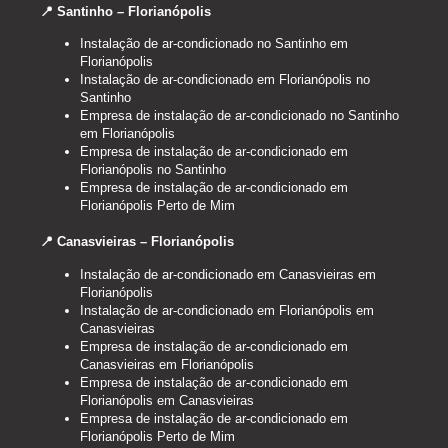
📍 Santinho – Florianópolis
Instalação de ar-condicionado no Santinho em
Florianópolis
Instalação de ar-condicionado em Florianópolis no
Santinho
Empresa de instalação de ar-condicionado no Santinho
em Florianópolis
Empresa de instalação de ar-condicionado em
Florianópolis no Santinho
Empresa de instalação de ar-condicionado em
Florianópolis Perto de Mim
📍 Canasvieiras – Florianópolis
Instalação de ar-condicionado em Canasvieiras em
Florianópolis
Instalação de ar-condicionado em Florianópolis em
Canasvieiras
Empresa de instalação de ar-condicionado em
Canasvieiras em Florianópolis
Empresa de instalação de ar-condicionado em
Florianópolis em Canasvieiras
Empresa de instalação de ar-condicionado em
Florianópolis Perto de Mim