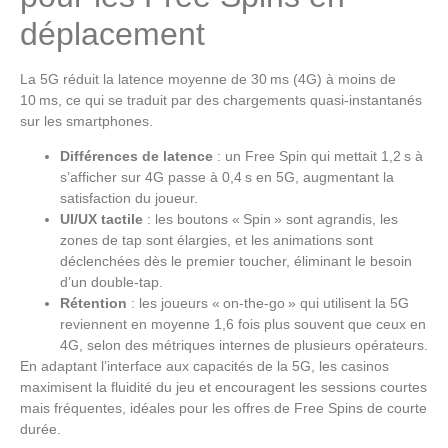
déplacement
La 5G réduit la latence moyenne de 30 ms (4G) à moins de
10 ms, ce qui se traduit par des chargements quasi‑instantanés
sur les smartphones.
Différences de latence
: un Free Spin qui mettait 1,2 s à
s’afficher sur 4G passe à 0,4 s en 5G, augmentant la
satisfaction du joueur.
UI/UX tactile
: les boutons « Spin » sont agrandis, les
zones de tap sont élargies, et les animations sont
déclenchées dès le premier toucher, éliminant le besoin
d’un double‑tap.
Rétention
: les joueurs « on‑the‑go » qui utilisent la 5G
reviennent en moyenne 1,6 fois plus souvent que ceux en
4G, selon des métriques internes de plusieurs opérateurs.
En adaptant l’interface aux capacités de la 5G, les casinos
maximisent la fluidité du jeu et encouragent les sessions courtes
mais fréquentes, idéales pour les offres de Free Spins de courte
durée.