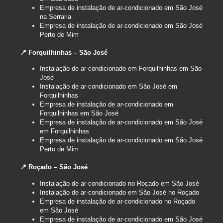
Empresa de instalação de ar-condicionado em São José
na Serraria
Empresa de instalação de ar-condicionado em São José
Perto de Mim
📍 Forquilhinhas – São José
Instalação de ar-condicionado em Forquilhinhas em São
José
Instalação de ar-condicionado em São José em
Forquilhinhas
Empresa de instalação de ar-condicionado em
Forquilhinhas em São José
Empresa de instalação de ar-condicionado em São José
em Forquilhinhas
Empresa de instalação de ar-condicionado em São José
Perto de Mim
📍 Roçado – São José
Instalação de ar-condicionado no Roçado em São José
Instalação de ar-condicionado em São José no Roçado
Empresa de instalação de ar-condicionado no Roçado
em São José
Empresa de instalação de ar-condicionado em São José