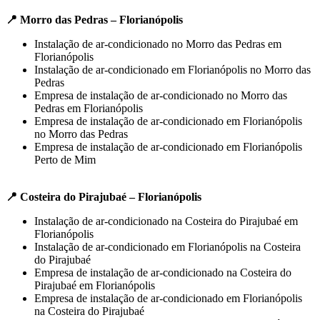
📍 Morro das Pedras – Florianópolis
Instalação de ar-condicionado no Morro das Pedras em
Florianópolis
Instalação de ar-condicionado em Florianópolis no Morro das
Pedras
Empresa de instalação de ar-condicionado no Morro das
Pedras em Florianópolis
Empresa de instalação de ar-condicionado em Florianópolis
no Morro das Pedras
Empresa de instalação de ar-condicionado em Florianópolis
Perto de Mim
📍 Costeira do Pirajubaé – Florianópolis
Instalação de ar-condicionado na Costeira do Pirajubaé em
Florianópolis
Instalação de ar-condicionado em Florianópolis na Costeira
do Pirajubaé
Empresa de instalação de ar-condicionado na Costeira do
Pirajubaé em Florianópolis
Empresa de instalação de ar-condicionado em Florianópolis
na Costeira do Pirajubaé