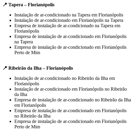
📍 Tapera – Florianópolis
Instalação de ar-condicionado na Tapera em Florianópolis
Instalação de ar-condicionado em Florianópolis na Tapera
Empresa de instalação de ar-condicionado na Tapera em
Florianópolis
Empresa de instalação de ar-condicionado em Florianópolis
na Tapera
Empresa de instalação de ar-condicionado em Florianópolis
Perto de Mim
📍 Ribeirão da Ilha – Florianópolis
Instalação de ar-condicionado no Ribeirão da Ilha em
Florianópolis
Instalação de ar-condicionado em Florianópolis no Ribeirão
da Ilha
Empresa de instalação de ar-condicionado no Ribeirão da Ilha
em Florianópolis
Empresa de instalação de ar-condicionado em Florianópolis
no Ribeirão da Ilha
Empresa de instalação de ar-condicionado em Florianópolis
Perto de Mim