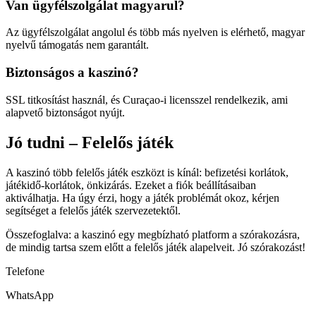
Van ügyfélszolgálat magyarul?
Az ügyfélszolgálat angolul és több más nyelven is elérhető, magyar
nyelvű támogatás nem garantált.
Biztonságos a kaszinó?
SSL titkosítást használ, és Curaçao-i licensszel rendelkezik, ami
alapvető biztonságot nyújt.
Jó tudni – Felelős játék
A kaszinó több felelős játék eszközt is kínál: befizetési korlátok,
játékidő-korlátok, önkizárás. Ezeket a fiók beállításaiban
aktiválhatja. Ha úgy érzi, hogy a játék problémát okoz, kérjen
segítséget a felelős játék szervezetektől.
Összefoglalva: a kaszinó egy megbízható platform a szórakozásra,
de mindig tartsa szem előtt a felelős játék alapelveit. Jó szórakozást!
Telefone
WhatsApp