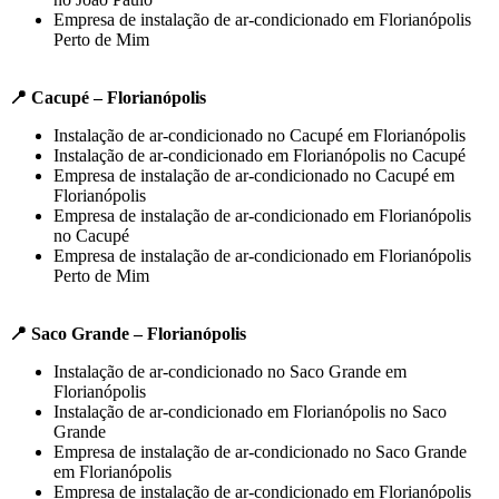
Empresa de instalação de ar-condicionado em Florianópolis
Perto de Mim
📍 Cacupé – Florianópolis
Instalação de ar-condicionado no Cacupé em Florianópolis
Instalação de ar-condicionado em Florianópolis no Cacupé
Empresa de instalação de ar-condicionado no Cacupé em
Florianópolis
Empresa de instalação de ar-condicionado em Florianópolis
no Cacupé
Empresa de instalação de ar-condicionado em Florianópolis
Perto de Mim
📍 Saco Grande – Florianópolis
Instalação de ar-condicionado no Saco Grande em
Florianópolis
Instalação de ar-condicionado em Florianópolis no Saco
Grande
Empresa de instalação de ar-condicionado no Saco Grande
em Florianópolis
Empresa de instalação de ar-condicionado em Florianópolis