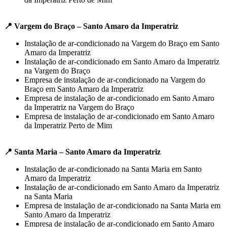
📍 Vargem do Braço – Santo Amaro da Imperatriz
Instalação de ar-condicionado na Vargem do Braço em Santo
Amaro da Imperatriz
Instalação de ar-condicionado em Santo Amaro da Imperatriz
na Vargem do Braço
Empresa de instalação de ar-condicionado na Vargem do
Braço em Santo Amaro da Imperatriz
Empresa de instalação de ar-condicionado em Santo Amaro
da Imperatriz na Vargem do Braço
Empresa de instalação de ar-condicionado em Santo Amaro
da Imperatriz Perto de Mim
📍 Santa Maria – Santo Amaro da Imperatriz
Instalação de ar-condicionado na Santa Maria em Santo
Amaro da Imperatriz
Instalação de ar-condicionado em Santo Amaro da Imperatriz
na Santa Maria
Empresa de instalação de ar-condicionado na Santa Maria em
Santo Amaro da Imperatriz
Empresa de instalação de ar-condicionado em Santo Amaro