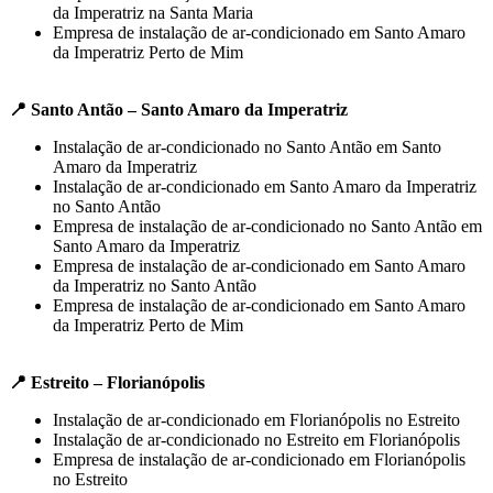
da Imperatriz na Santa Maria
Empresa de instalação de ar-condicionado em Santo Amaro
da Imperatriz Perto de Mim
📍 Santo Antão – Santo Amaro da Imperatriz
Instalação de ar-condicionado no Santo Antão em Santo
Amaro da Imperatriz
Instalação de ar-condicionado em Santo Amaro da Imperatriz
no Santo Antão
Empresa de instalação de ar-condicionado no Santo Antão em
Santo Amaro da Imperatriz
Empresa de instalação de ar-condicionado em Santo Amaro
da Imperatriz no Santo Antão
Empresa de instalação de ar-condicionado em Santo Amaro
da Imperatriz Perto de Mim
📍 Estreito – Florianópolis
Instalação de ar-condicionado em Florianópolis no Estreito
Instalação de ar-condicionado no Estreito em Florianópolis
Empresa de instalação de ar-condicionado em Florianópolis
no Estreito