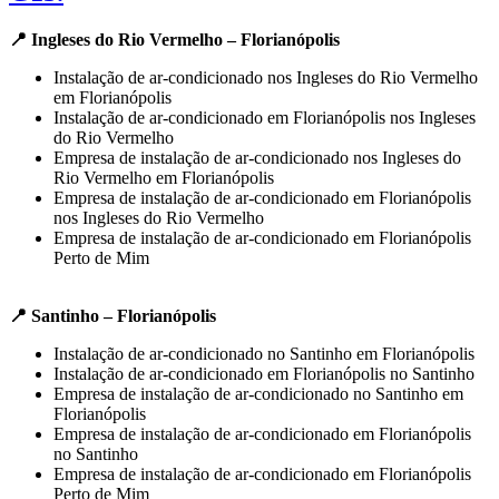
📍 Ingleses do Rio Vermelho – Florianópolis
Instalação de ar-condicionado nos Ingleses do Rio Vermelho
em Florianópolis
Instalação de ar-condicionado em Florianópolis nos Ingleses
do Rio Vermelho
Empresa de instalação de ar-condicionado nos Ingleses do
Rio Vermelho em Florianópolis
Empresa de instalação de ar-condicionado em Florianópolis
nos Ingleses do Rio Vermelho
Empresa de instalação de ar-condicionado em Florianópolis
Perto de Mim
📍 Santinho – Florianópolis
Instalação de ar-condicionado no Santinho em Florianópolis
Instalação de ar-condicionado em Florianópolis no Santinho
Empresa de instalação de ar-condicionado no Santinho em
Florianópolis
Empresa de instalação de ar-condicionado em Florianópolis
no Santinho
Empresa de instalação de ar-condicionado em Florianópolis
Perto de Mim