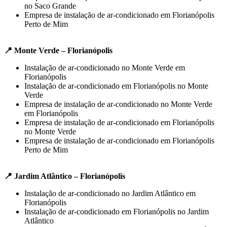
no Saco Grande
Empresa de instalação de ar-condicionado em Florianópolis
Perto de Mim
📍 Monte Verde – Florianópolis
Instalação de ar-condicionado no Monte Verde em
Florianópolis
Instalação de ar-condicionado em Florianópolis no Monte
Verde
Empresa de instalação de ar-condicionado no Monte Verde
em Florianópolis
Empresa de instalação de ar-condicionado em Florianópolis
no Monte Verde
Empresa de instalação de ar-condicionado em Florianópolis
Perto de Mim
📍 Jardim Atlântico – Florianópolis
Instalação de ar-condicionado no Jardim Atlântico em
Florianópolis
Instalação de ar-condicionado em Florianópolis no Jardim
Atlântico