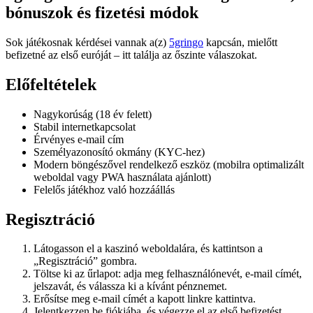
bónuszok és fizetési módok
Sok játékosnak kérdései vannak a(z)
5gringo
kapcsán, mielőtt
befizetné az első euróját – itt találja az őszinte válaszokat.
Előfeltételek
Nagykorúság (18 év felett)
Stabil internetkapcsolat
Érvényes e-mail cím
Személyazonosító okmány (KYC-hez)
Modern böngészővel rendelkező eszköz (mobilra optimalizált
weboldal vagy PWA használata ajánlott)
Felelős játékhoz való hozzáállás
Regisztráció
Látogasson el a kaszinó weboldalára, és kattintson a
„Regisztráció” gombra.
Töltse ki az űrlapot: adja meg felhasználónevét, e-mail címét,
jelszavát, és válassza ki a kívánt pénznemet.
Erősítse meg e-mail címét a kapott linkre kattintva.
Jelentkezzen be fiókjába, és végezze el az első befizetést.