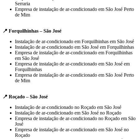
Serraria
Empresa de instalação de ar-condicionado em São José Perto
de Mim
📍 Forquilhinhas – São José
Instalação de ar-condicionado em Forquilhinhas em São José
Instalação de ar-condicionado em São José em Forquilhinhas
Empresa de instalação de ar-condicionado em Forquilhinhas
em São José
Empresa de instalação de ar-condicionado em São José em
Forquilhinhas
Empresa de instalação de ar-condicionado em São José Perto
de Mim
📍 Roçado – São José
Instalação de ar-condicionado no Roçado em São José
Instalação de ar-condicionado em São José no Roçado
Empresa de instalação de ar-condicionado no Roçado em São
José
Empresa de instalação de ar-condicionado em São José no
Roçado