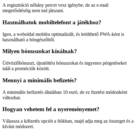
A regisztráció néhány percet vesz igénybe, de az e-mail
megerősítéséig nem tud játszani.
Használhatok mobiltelefont a játékhoz?
Igen, a weboldal mobilra optimalizált, és letölthető PWA-ként is
használható a böngészőből.
Milyen bónuszokat kínálnak?
Üdvözlőbónuszt, újratöltési bónuszokat és ingyenes pörgetéseket
talál a promóciók között.
Mennyi a minimális befizetés?
A minimális befizetés általában 10 euró, de ez fizetési módonként
változhat.
Hogyan vehetem fel a nyereményemet?
Válassza a kifizetés opciót a fiókban, majd adja meg az összeget és a
kívánt módszert.