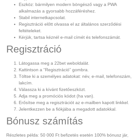
Eszköz: bármilyen modern böngésző vagy a PWA
alkalmazás a gyorsabb hozzáféréshez.
Stabil internetkapcsolat.
Regisztráció előtt olvassa el az általános szerződési
feltételeket.
Kérjük, tartsa kéznél e-mail címét és telefonszámát.
Regisztráció
Látogassa meg a 22bet weboldalát.
Kattintson a “Regisztráció” gombra.
Töltse ki a személyes adatokat: név, e-mail, telefonszám,
lakcím.
Válassza ki a kívánt fizetőeszközt.
Adja meg a promóciós kódot (ha van).
Erősítse meg a regisztrációt az e-mailben kapott linkkel.
Jelentkezzen be a fiókjába a megadott adatokkal.
Bónusz számítás
Részletes példa: 50 000 Ft befizetés esetén 100% bónusz jár,