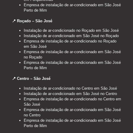
Empresa de instalação de ar-condicionado em São José
Perto de Mim
📍 Roçado – São José
Instalação de ar-condicionado no Roçado em São José
Instalação de ar-condicionado em São José no Roçado
Empresa de instalação de ar-condicionado no Roçado
em São José
Empresa de instalação de ar-condicionado em São José
no Roçado
Empresa de instalação de ar-condicionado em São José
Perto de Mim
📍 Centro – São José
Instalação de ar-condicionado no Centro em São José
Instalação de ar-condicionado em São José no Centro
Empresa de instalação de ar-condicionado no Centro em
São José
Empresa de instalação de ar-condicionado em São José
no Centro
Empresa de instalação de ar-condicionado em São José
Perto de Mim