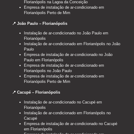
Florianópolis na Lagoa da Conceição
Empresa de instalação de ar-condicionado em
Florianópolis Perto de Mim
📍 João Paulo – Florianópolis
Instalação de ar-condicionado no João Paulo em
Florianópolis
Instalação de ar-condicionado em Florianópolis no João
Paulo
Empresa de instalação de ar-condicionado no João
Paulo em Florianópolis
Empresa de instalação de ar-condicionado em
Florianópolis no João Paulo
Empresa de instalação de ar-condicionado em
Florianópolis Perto de Mim
📍 Cacupé – Florianópolis
Instalação de ar-condicionado no Cacupé em
Florianópolis
Instalação de ar-condicionado em Florianópolis no
Cacupé
Empresa de instalação de ar-condicionado no Cacupé
em Florianópolis