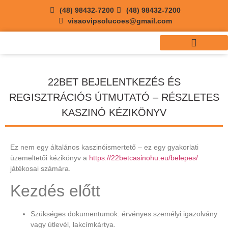
(48) 98432-7200
(48) 98432-7200
visaovipsolucoes@gmail.com
QUEM SOMOS
REGIÕES ATENDIDAS
22BET BEJELENTKEZÉS ÉS
REGISZTRÁCIÓS ÚTMUTATÓ – RÉSZLETES
KASZINÓ KÉZIKÖNYV
Ez nem egy általános kaszinóismertető – ez egy gyakorlati
üzemeltetői kézikönyv a
https://22betcasinohu.eu/belepes/
játékosai számára.
Kezdés előtt
Szükséges dokumentumok: érvényes személyi igazolvány
vagy útlevél, lakcímkártya.