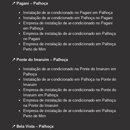
📍 Pagani – Palhoça
Instalação de ar-condicionado no Pagani em Palhoça
Instalação de ar-condicionado em Palhoça no Pagani
Empresa de instalação de ar-condicionado no Pagani
em Palhoça
Empresa de instalação de ar-condicionado em Palhoça
no Pagani
Empresa de instalação de ar-condicionado em Palhoça
Perto de Mim
📍 Ponte do Imaruim – Palhoça
Instalação de ar-condicionado na Ponte do Imaruim em
Palhoça
Instalação de ar-condicionado em Palhoça na Ponte do
Imaruim
Empresa de instalação de ar-condicionado na Ponte do
Imaruim em Palhoça
Empresa de instalação de ar-condicionado em Palhoça
na Ponte do Imaruim
Empresa de instalação de ar-condicionado em Palhoça
Perto de Mim
📍 Bela Vista – Palhoça