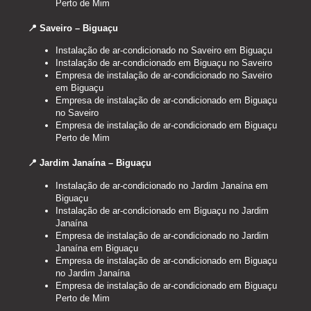
Perto de Mim
📍 Saveiro – Biguaçu
Instalação de ar-condicionado no Saveiro em Biguaçu
Instalação de ar-condicionado em Biguaçu no Saveiro
Empresa de instalação de ar-condicionado no Saveiro
em Biguaçu
Empresa de instalação de ar-condicionado em Biguaçu
no Saveiro
Empresa de instalação de ar-condicionado em Biguaçu
Perto de Mim
📍 Jardim Janaína – Biguaçu
Instalação de ar-condicionado no Jardim Janaína em
Biguaçu
Instalação de ar-condicionado em Biguaçu no Jardim
Janaína
Empresa de instalação de ar-condicionado no Jardim
Janaína em Biguaçu
Empresa de instalação de ar-condicionado em Biguaçu
no Jardim Janaína
Empresa de instalação de ar-condicionado em Biguaçu
Perto de Mim