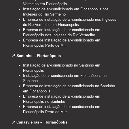
Vermelho em Florianópolis
Instalação de ar-condicionado em Florianópolis nos
Ingleses do Rio Vermelho
Empresa de instalação de ar-condicionado nos Ingleses
do Rio Vermelho em Florianópolis
Empresa de instalação de ar-condicionado em
Florianópolis nos Ingleses do Rio Vermelho
Empresa de instalação de ar-condicionado em
Florianópolis Perto de Mim
📍 Santinho – Florianópolis
Instalação de ar-condicionado no Santinho em
Florianópolis
Instalação de ar-condicionado em Florianópolis no
Santinho
Empresa de instalação de ar-condicionado no Santinho
em Florianópolis
Empresa de instalação de ar-condicionado em
Florianópolis no Santinho
Empresa de instalação de ar-condicionado em
Florianópolis Perto de Mim
📍 Canasvieiras – Florianópolis