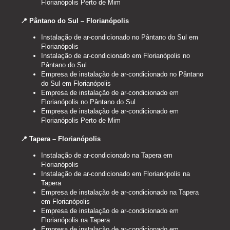
Florianópolis Perto de Mim
📍 Pântano do Sul – Florianópolis
Instalação de ar-condicionado no Pântano do Sul em
Florianópolis
Instalação de ar-condicionado em Florianópolis no
Pântano do Sul
Empresa de instalação de ar-condicionado no Pântano
do Sul em Florianópolis
Empresa de instalação de ar-condicionado em
Florianópolis no Pântano do Sul
Empresa de instalação de ar-condicionado em
Florianópolis Perto de Mim
📍 Tapera – Florianópolis
Instalação de ar-condicionado na Tapera em
Florianópolis
Instalação de ar-condicionado em Florianópolis na
Tapera
Empresa de instalação de ar-condicionado na Tapera
em Florianópolis
Empresa de instalação de ar-condicionado em
Florianópolis na Tapera
Empresa de instalação de ar-condicionado em